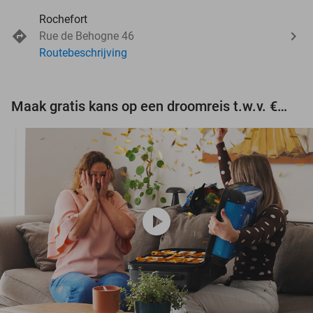
Rochefort
Rue de Behogne 46
Routebeschrijving
Maak gratis kans op een droomreis t.w.v. €3.000!
play_circle