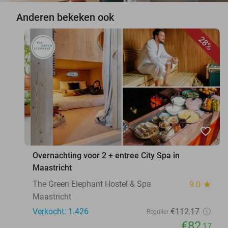
Anderen bekeken ook
28%
favorite_border
Overnachting voor 2 + entree City Spa in
Maastricht
The Green Elephant Hostel & Spa
9.0
star
Maastricht
Verkocht: 1.426
€112
,17
Regulier
€82
,17