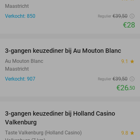
Maastricht
Verkocht: 850
€39
,50
Regulier
€28
favorite_border
3-gangen keuzediner bij Au Mouton Blanc
33%
Au Mouton Blanc
9.1
star
Maastricht
Verkocht: 907
€39
,50
Regulier
€26
,50
favorite_border
3-gangen keuzediner bij Holland Casino
50%
Valkenburg
Taste Valkenburg (Holland Casino)
9.8
star