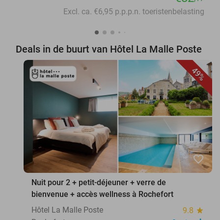
Excl. ca. €6,95 p.p.p.n. toeristenbelasting
Deals in de buurt van Hôtel La Malle Poste
49%
favorite_border
Nuit pour 2 + petit-déjeuner + verre de
bienvenue + accès wellness à Rochefort
Hôtel La Malle Poste
9.8
star