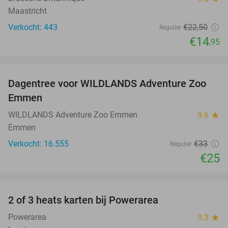
Maastricht
Verkocht: 443
€22
,50
Regulier
€14
,95
favorite_border
Dagentree voor WILDLANDS Adventure Zoo
24%
Emmen
WILDLANDS Adventure Zoo Emmen
9.6
star
Emmen
Verkocht: 16.555
€33
Regulier
€25
favorite_border
2 of 3 heats karten bij Powerarea
32%
Powerarea
9.3
star