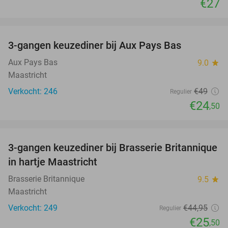
€27
favorite_border
3-gangen keuzediner bij Aux Pays Bas
50%
Aux Pays Bas
9.0
star
Maastricht
Verkocht: 246
€49
Regulier
€24
,50
favorite_border
3-gangen keuzediner bij Brasserie Britannique
43%
in hartje Maastricht
Brasserie Britannique
9.5
star
Maastricht
Verkocht: 249
€44
,95
Regulier
€25
,50