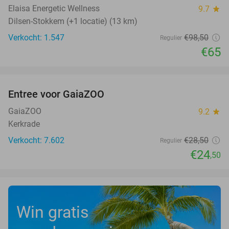
Elaisa Energetic Wellness
9.7
star
Dilsen-Stokkem (+1 locatie) (13 km)
Verkocht: 1.547
€98
,50
Regulier
€65
favorite_border
Entree voor GaiaZOO
14%
GaiaZOO
9.2
star
Kerkrade
Verkocht: 7.602
€28
,50
Regulier
€24
,50
Win gratis