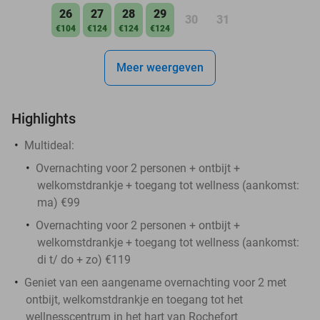
26
27
28
29
30
31
€104
€124
€124
€124
Meer weergeven
Highlights
Multideal:
Overnachting voor 2 personen + ontbijt +
welkomstdrankje + toegang tot wellness (aankomst:
ma) €99
Overnachting voor 2 personen + ontbijt +
welkomstdrankje + toegang tot wellness (aankomst:
di t/ do + zo) €119
Geniet van een aangename overnachting voor 2 met
ontbijt, welkomstdrankje en toegang tot het
wellnesscentrum in het hart van Rochefort