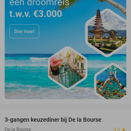
een droomreis
t.w.v. €3.000
Doe mee!
favorite_border
3-gangen keuzediner bij De la Bourse
29%
De la Bourse
9.3
star