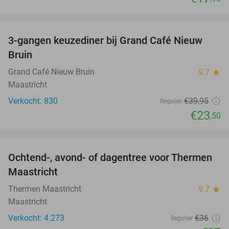
favorite_border
3-gangen keuzediner bij Grand Café Nieuw
41%
Bruin
Grand Café Nieuw Bruin
9.7
star
Maastricht
Verkocht: 830
€39
,95
Regulier
€23
,50
favorite_border
Ochtend-, avond- of dagentree voor Thermen
25%
Maastricht
Thermen Maastricht
9.7
star
Maastricht
Verkocht: 4.273
€36
Regulier