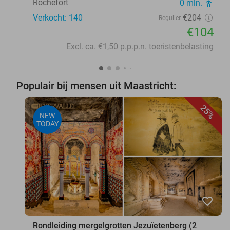
Rochefort
0 min.
directions_walk
Verkocht: 140
€204
Regulier
€104
Excl. ca. €1,50 p.p.p.n. toeristenbelasting
Populair bij mensen uit Maastricht:
25%
NEW
TODAY
favorite_border
Rondleiding mergelgrotten Jezuïetenberg (2