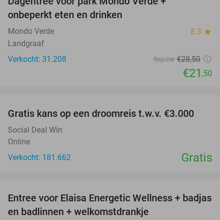
Dagentree voor park Mondo Verde +
25%
onbeperkt eten en drinken
Mondo Verde
8.3
star
Landgraaf
Verkocht: 31.208
€28
,50
Regulier
€21
,50
favorite_border
Gratis kans op een droomreis t.w.v. €3.000
Social Deal Win
Online
Gratis
Verkocht: 181.662
favorite_border
Entree voor Elaisa Energetic Wellness + badjas
34%
en badlinnen + welkomstdrankje