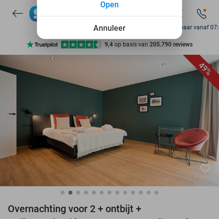
Open
7 dagen per week beschikbaar
10+ miljoen leden
Annuleer
Bereikbaar vanaf 07
9,4
op basis van
205.790 reviews
Ontdek 15.000+ deals
49%
7 dagen per week beschikbaar
10+ miljoen leden
favorite_border
Overnachting voor 2 + ontbijt +