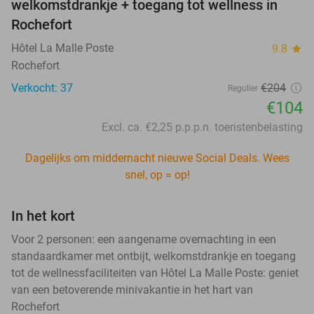
welkomstdrankje + toegang tot wellness in
Rochefort
Hôtel La Malle Poste
9.8
star
Rochefort
Verkocht: 37
€204
Regulier
€104
Excl. ca. €2,25 p.p.p.n. toeristenbelasting
Dagelijks om middernacht nieuwe Social Deals. Wees
snel, op = op!
In het kort
Voor 2 personen: een aangename overnachting in een
standaardkamer met ontbijt, welkomstdrankje en toegang
tot de wellnessfaciliteiten van Hôtel La Malle Poste: geniet
van een betoverende minivakantie in het hart van
Rochefort