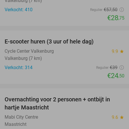
Valkenburg (7 km)
Verkocht: 410
€57
,50
Regulier
€28
,75
favorite_border
E-scooter huren (3 uur of hele dag)
37%
Cycle Center Valkenburg
9.9
star
Valkenburg (7 km)
Verkocht: 314
€39
Regulier
€24
,50
favorite_border
Overnachting voor 2 personen + ontbijt in
26%
hartje Maastricht
Mabi City Centre
9.6
star
Maastricht