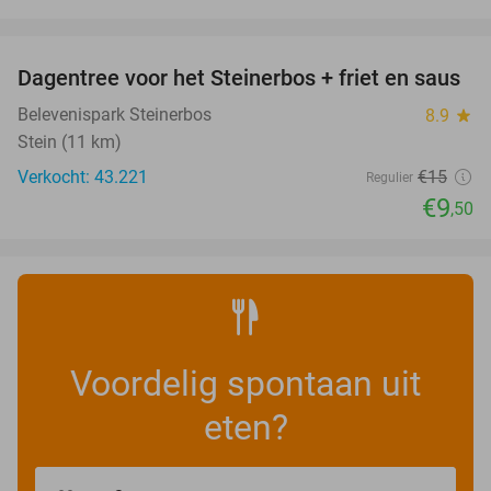
favorite_border
Dagentree voor het Steinerbos + friet en saus
37%
Belevenispark Steinerbos
8.9
star
Stein (11 km)
Verkocht: 43.221
€15
Regulier
€9
,50
Voordelig spontaan uit
eten?