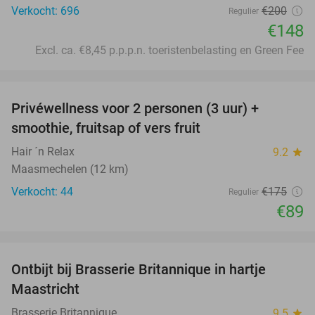
Verkocht: 696
€200
Regulier
€148
Excl. ca. €8,45 p.p.p.n. toeristenbelasting en Green Fee
favorite_border
Privéwellness voor 2 personen (3 uur) +
49%
smoothie, fruitsap of vers fruit
Hair ´n Relax
9.2
star
Maasmechelen (12 km)
Verkocht: 44
€175
Regulier
€89
favorite_border
Ontbijt bij Brasserie Britannique in hartje
34%
Maastricht
Brasserie Britannique
9.5
star