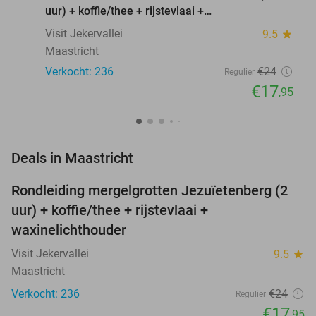
uur) + koffie/thee + rijstevlaai +
waxinelichthouder
Visit Jekervallei
9.5
star
Maastricht
Verkocht: 236
€24
Regulier
€17
,95
favorite_border
Deals in Maastricht
Rondleiding mergelgrotten Jezuïetenberg (2
25%
NEW
uur) + koffie/thee + rijstevlaai +
TODAY
waxinelichthouder
Visit Jekervallei
9.5
star
Maastricht
Verkocht: 236
€24
Regulier
€17
,95