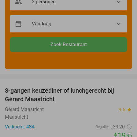
Zoek Restaurant
favorite_border
3-gangen keuzediner of lunchgerecht bij
49%
Gérard Maastricht
Gérard Maastricht
9.5
star
Maastricht
Verkocht: 434
€39
,20
Regulier
€19
,95