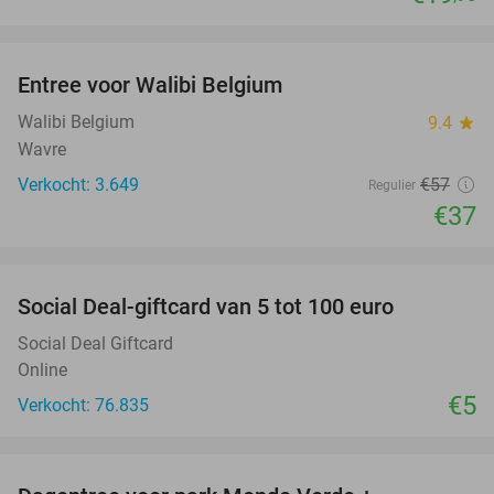
favorite_border
Entree voor Walibi Belgium
35%
Walibi Belgium
9.4
star
Wavre
Verkocht: 3.649
€57
Regulier
€37
favorite_border
Social Deal-giftcard van 5 tot 100 euro
Social Deal Giftcard
Online
€5
Verkocht: 76.835
favorite_border