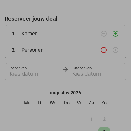
Reserveer jouw deal
remove_circle_outline
add_circle_outline
1
Kamer
remove_circle_outline
add_circle_outline
2
Personen
Inchecken
Uitchecken
Kies datum
Kies datum
augustus 2026
Ma
Di
Wo
Do
Vr
Za
Zo
1
2