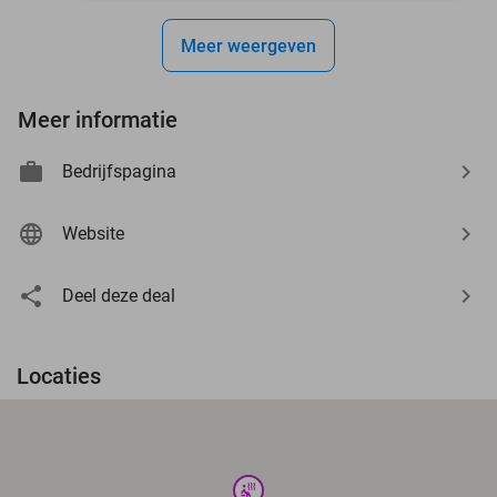
Meer weergeven
Meer informatie
Bedrijfspagina
Website
Deel deze deal
Locaties
wellness