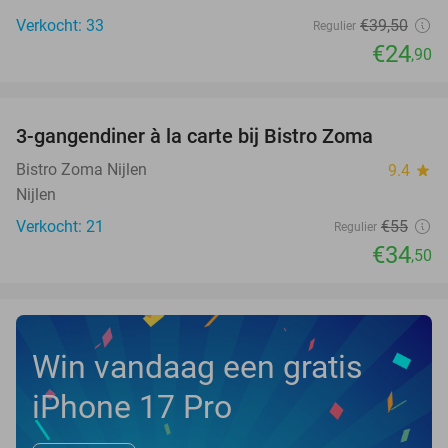
Verkocht: 33
€39
,50
Regulier
€24
,90
favorite_border
3-gangendiner à la carte bij Bistro Zoma
37%
NEW
TODAY
Bistro Zoma Nijlen
9.4
star
Nijlen
Verkocht: 21
€55
Regulier
€34
,50
Win vandaag een gratis
iPhone 17 Pro