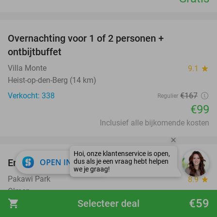
favorite_border
Overnachting voor 1 of 2 personen +
41%
ontbijtbuffet
Villa Monte
9.1
star
Heist-op-den-Berg (14 km)
Verkocht: 338
€167
Regulier
€99
Inclusief alle bijkomende kosten
favorite_border
close
Entree Pakawi Park
OPEN IN APP
28%
Pakawi Park
8.9
star
Olmen
€59
shopping_cart
Selecteer deal
Verkocht: 12.975
€30
Regulier