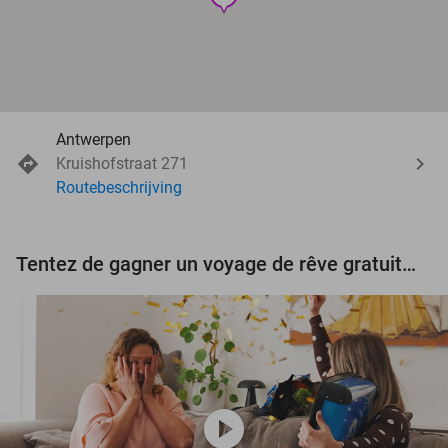
Antwerpen
Kruishofstraat 271
Routebeschrijving
Tentez de gagner un voyage de rêve gratuit d'une valeur de 3.000 € !
play_circle