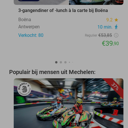
3-gangendiner of -lunch à la carte bij Boëna
Boëna
9.2
star
Antwerpen
10 min.
directions_walk
Verkocht: 80
€53
,85
Regulier
€39
,90
Populair bij mensen uit Mechelen:
37%