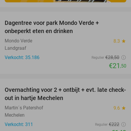
favorite_border
Dagentree voor park Mondo Verde +
25%
onbeperkt eten en drinken
Mondo Verde
8.3
star
Landgraaf
Verkocht: 35.186
€28
,50
Regulier
€21
,50
favorite_border
Overnachting voor 2 + ontbijt + evt. late check-
33%
out in hartje Mechelen
Martin´s Patershof
9.6
star
Mechelen
Verkocht: 311
€222
Regulier