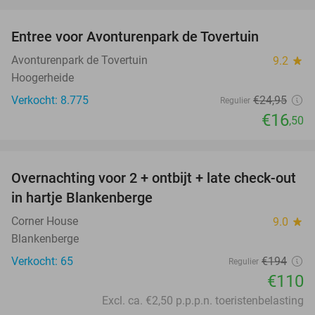
favorite_border
Entree voor Avonturenpark de Tovertuin
34%
Avonturenpark de Tovertuin
9.2
star
Hoogerheide
Verkocht: 8.775
€24
,95
Regulier
€16
,50
favorite_border
Overnachting voor 2 + ontbijt + late check-out
43%
in hartje Blankenberge
Corner House
9.0
star
Blankenberge
Verkocht: 65
€194
Regulier
€110
Excl. ca. €2,50 p.p.p.n. toeristenbelasting