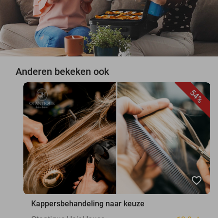
Anderen bekeken ook
54%
favorite_border
Kappersbehandeling naar keuze