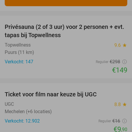
favorite_border
Privésauna (2 of 3 uur) voor 2 personen + evt.
50%
tapas bij Topwellness
Topwellness
9.6
star
Puurs (11 km)
Verkocht: 147
€298
Regulier
€149
favorite_border
Ticket voor film naar keuze bij UGC
38%
UGC
8.8
star
Mechelen (+6 locaties)
Verkocht: 12.902
€16
Regulier
€9
,90