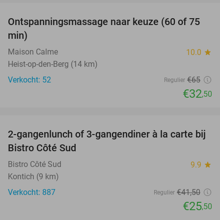
Ontspanningsmassage naar keuze (60 of 75
50%
min)
Maison Calme
10.0
star
Heist-op-den-Berg (14 km)
Verkocht: 52
€65
Regulier
€32
,50
favorite_border
2-gangenlunch of 3-gangendiner à la carte bij
39%
Bistro Côté Sud
Bistro Côté Sud
9.9
star
Kontich (9 km)
Verkocht: 887
€41
,50
Regulier
€25
,50