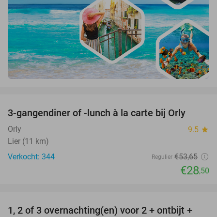
favorite_border
3-gangendiner of -lunch à la carte bij Orly
47%
Orly
9.5
star
Lier (11 km)
Verkocht: 344
€53
,65
Regulier
€28
,50
favorite_border
1, 2 of 3 overnachting(en) voor 2 + ontbijt +
32%
NEW