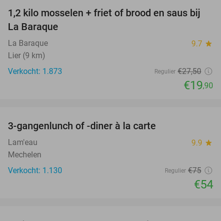
1,2 kilo mosselen + friet of brood en saus bij
28%
La Baraque
La Baraque
9.7
star
Lier (9 km)
Verkocht: 1.873
€27
,50
Regulier
€19
,90
favorite_border
3-gangenlunch of -diner à la carte
28%
Lam'eau
9.9
star
Mechelen
Verkocht: 1.130
€75
Regulier
€54
favorite_border