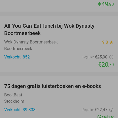
€49
,90
favorite_border
All-You-Can-Eat-lunch bij Wok Dynasty
20%
Boortmeerbeek
Wok Dynasty Boortmeerbeek
9.8
star
Boortmeerbeek
Verkocht: 852
€25
,90
Regulier
€20
,70
favorite_border
100%
75 dagen gratis luisterboeken en e-books
BookBeat
Stockholm
Verkocht: 39.338
€22
,47
Regulier
Gratis