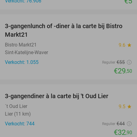
€5
Verkocht: 76.906
favorite_border
3-gangenlunch of -diner à la carte bij Bistro
46%
Markt21
Bistro Markt21
9.6
star
Sint-Katelijne-Waver
Verkocht: 1.055
€55
Regulier
€29
,50
favorite_border
3-gangendiner à la carte bij 't Oud Lier
25%
´t Oud Lier
9.5
star
Lier (11 km)
Verkocht: 744
€44
Regulier
€32
,90