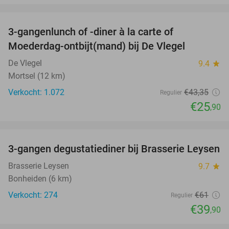
favorite_border
3-gangenlunch of -diner à la carte of
40%
Moederdag-ontbijt(mand) bij De Vlegel
De Vlegel
9.4
star
Mortsel (12 km)
Verkocht: 1.072
€43
,35
Regulier
€25
,90
favorite_border
3-gangen degustatiediner bij Brasserie Leysen
35%
Brasserie Leysen
9.7
star
Bonheiden (6 km)
Verkocht: 274
€61
Regulier
€39
,90
favorite_border