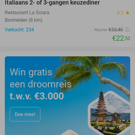
Italiaans 2- of 3-gangen keuzediner
33%
Restaurant La Sciara
9.1
star
Bonheiden (8 km)
Verkocht: 234
€33
,40
Regulier
€22
,50
Win gratis
een droomreis
t.w.v. €3.000
Doe mee!