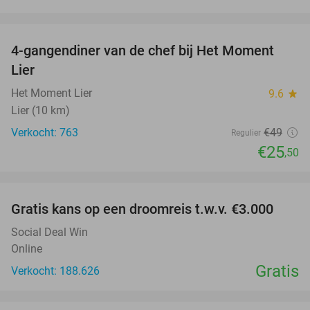
favorite_border
4-gangendiner van de chef bij Het Moment
48%
Lier
Het Moment Lier
9.6
star
Lier (10 km)
Verkocht: 763
€49
Regulier
€25
,50
favorite_border
Gratis kans op een droomreis t.w.v. €3.000
Social Deal Win
Online
Gratis
Verkocht: 188.626
favorite_border