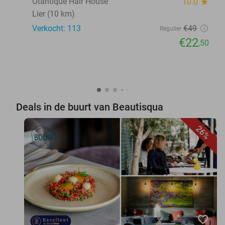
Otantique Hair House
10.0
star
Lier (10 km)
Verkocht: 113
€49
Regulier
€22
,50
Deals in de buurt van Beautisqua
26%
favorite_border