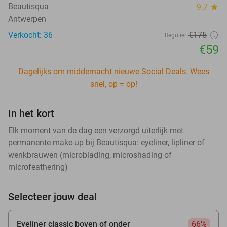
Beautisqua
9.7
star
Antwerpen
Verkocht: 36
€175
Regulier
€59
Dagelijks om middernacht nieuwe Social Deals. Wees
snel, op = op!
In het kort
Elk moment van de dag een verzorgd uiterlijk met
permanente make-up bij Beautisqua: eyeliner, lipliner of
wenkbrauwen (microblading, microshading of
microfeathering)
Selecteer jouw deal
Eyeliner classic boven of onder
66%