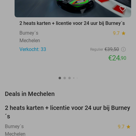
favorite_border
2 heats karten + licentie voor 24 uur bij Burney´s
Burney´s
9.7
star
Mechelen
Verkocht: 33
€39
,50
Regulier
€24
,90
favorite_border
Deals in Mechelen
2 heats karten + licentie voor 24 uur bij Burney
37%
´s
Burney´s
9.7
star
Mechelen