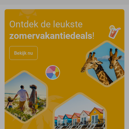
Ontdek de leukste
zomervakantiedeals
!
Bekijk nu