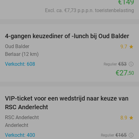
€149
Excl. ca. €7,73 p.p.p.n. toeristenbelasting
favorite_border
4-gangen keuzediner of -lunch bij Oud Balder
48%
Oud Balder
9.7
star
Berlaar (12 km)
Verkocht: 608
€53
Regulier
€27
,50
favorite_border
VIP-ticket voor een wedstrijd naar keuze van
70%
SOLD
RSC Anderlecht
OUT
RSC Anderlecht
8.9
star
Anderlecht
Verkocht: 400
€165
Regulier