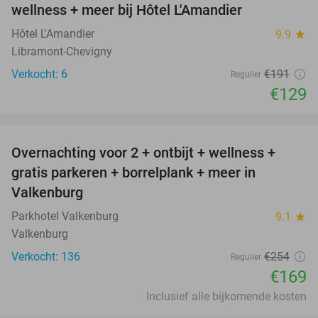
wellness + meer bij Hôtel L'Amandier
TODAY
Hôtel L'Amandier
9.9
star
Libramont-Chevigny
Verkocht: 6
€191
Regulier
€129
favorite_border
Overnachting voor 2 + ontbijt + wellness +
33%
gratis parkeren + borrelplank + meer in
Valkenburg
Parkhotel Valkenburg
9.1
star
Valkenburg
Verkocht: 136
€254
Regulier
€169
Inclusief alle bijkomende kosten