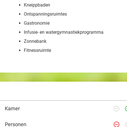
Kneippbaden
Ontspanningsruimtes
Gastronomie
Infusie- en watergymnastiekprogramma
Zonnebank
Fitnessruimte
remove_circle_outline
add_ci
Kamer
remove_circle_outline
add_ci
Personen