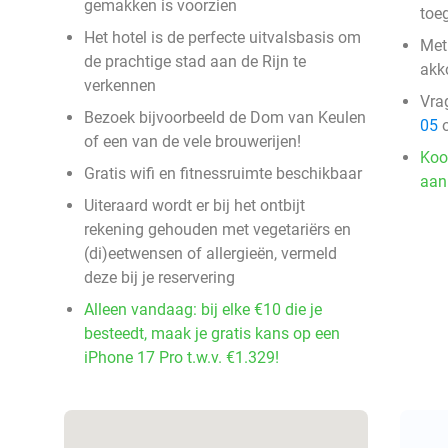
gemakken is voorzien
toe
Het hotel is de perfecte uitvalsbasis om
Met
de prachtige stad aan de Rijn te
akk
verkennen
Vra
Bezoek bijvoorbeeld de Dom van Keulen
05
o
of een van de vele brouwerijen!
Koo
Gratis wifi en fitnessruimte beschikbaar
aan
Uiteraard wordt er bij het ontbijt
rekening gehouden met vegetariërs en
(di)eetwensen of allergieën, vermeld
deze bij je reservering
Alleen vandaag: bij elke €10 die je
besteedt, maak je gratis kans op een
iPhone 17 Pro t.w.v. €1.329!