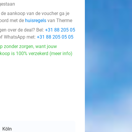
gestaan
 de aankoop van de voucher ga je
oord met de
huisregels
van Therme
gen over de deal? Bel:
+31 88 205 05
f WhatsApp met:
+31 88 205 05 05
p zonder zorgen, want jouw
koop is 100% verzekerd (meer info)
Köln