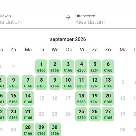
hecken
Uitchecken
es datum
Kies datum
september 2026
Za
Zo
Ma
Di
Wo
Do
Vr
Za
Zo
Ma
1
2
3
4
5
6
1
2
€166
€166
€166
€250
€261
€166
8
9
7
8
9
10
11
12
13
5
61
€166
€166
€166
€166
€166
€250
€261
€166
5
16
14
18
19
20
15
16
17
12
1
61
€166
€166
€250
€261
€166
2
23
21
25
26
27
22
23
24
19
2
61
€166
€166
€250
€261
€166
28
29
30
9
30
26
2
€166
€166
€166