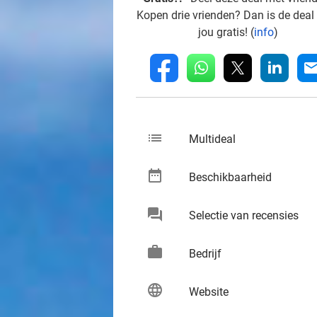
Kopen drie vrienden? Dan is de deal
jou gratis! (
info
)
whatsapp
linkedin
fb
mai
list
keybo
Multideal
date_range
keybo
Beschikbaarheid
chat
keybo
Selectie van recensies
work
keybo
Bedrijf
language
keybo
Website