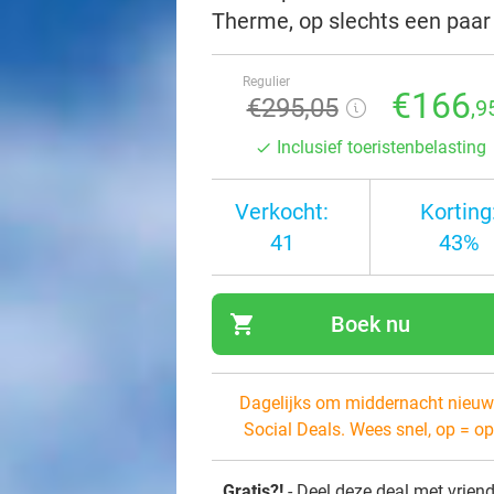
Therme, op slechts een paar
Regulier
€166
€295,05
,9
Inclusief toeristenbelasting
Verkocht:
Korting
41
43%
shopping_cart
Boek nu
navi
Dagelijks om middernacht nieuw
Social Deals. Wees snel, op = op
Gratis?!
- Deel deze deal met vrien