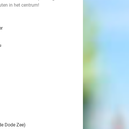
uten in het centrum!
er
²
de Dode Zee)