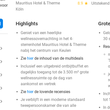
Mauritius Hotel & Therme
8.9
star
Uitstekend
 voor
Köln
l
Highlights
Grote
Geniet van een heerlijke
Gel
wellnessovernachting in het 4-
30 
sterrenhotel Mauritius Hotel & Therme
Res
ard_arrow_right
nabij het centrum van Keulen
n
Zie
hier
de inhoud van de multideals
'
ard_arrow_right
Inclusief een uitgebreid ontbijtbuffet en
o
dagelijks toegang tot de 3.500 m² grote
j
ard_arrow_right
wellnessruimte op de dag van
r
aankomst en vertrek
w
ard_arrow_right
Zie
hier
de lovende recensies
Inc
Je verblijft in een moderne standaard
tot 
ard_arrow_right
tweepersoonskamer die van alle
In d