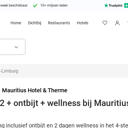
 week beschikbaar
10+ miljoen leden
Home
Dichtbij
Restaurants
Hotels
keyboard_arrow_down
>
Mauritius Hotel & Therme
 + ontbijt + wellness bij Mauriti
g inclusief ontbijt en 2 dagen wellness in het 4-st