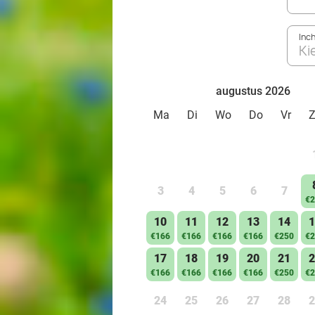
Inc
Ki
augustus 2026
Ma
Di
Wo
Do
Vr
3
4
5
6
7
€2
10
11
12
13
14
1
€166
€166
€166
€166
€250
€2
17
18
19
20
21
2
€166
€166
€166
€166
€250
€2
24
25
26
27
28
2