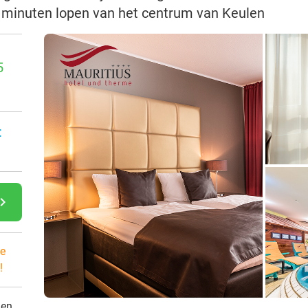
 minuten lopen van het centrum van Keulen
5
:
gate_next
e
!
den.