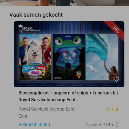
Vaak samen gekocht
34%
favorite_border
Bioscoopticket + popcorn of chips + frisdrank bij
Royal Servicebioscoop Echt
Royal Servicebioscoop Echt
9.1
star
Echt
Verkocht: 3.380
€19
,95
Regulier