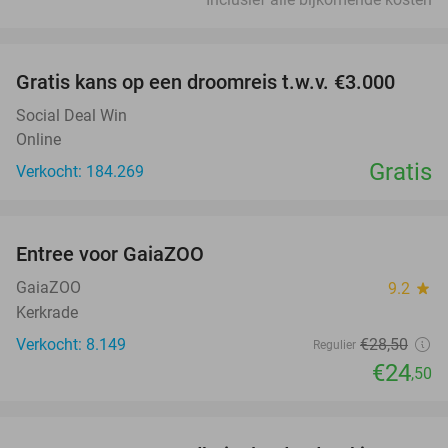
favorite_border
Gratis kans op een droomreis t.w.v. €3.000
Social Deal Win
Online
Gratis
Verkocht: 184.269
favorite_border
Entree voor GaiaZOO
14%
GaiaZOO
9.2
star
Kerkrade
Verkocht: 8.149
€28
,50
Regulier
€24
,50
favorite_border