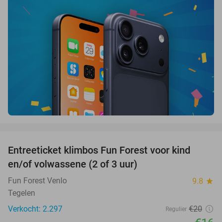
favorite_border
Entreeticket klimbos Fun Forest voor kind
20%
en/of volwassene (2 of 3 uur)
Fun Forest Venlo
9.8
star
Tegelen
Verkocht: 2.297
€20
Regulier