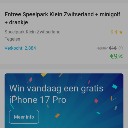
favorite_border
Entree Speelpark Klein Zwitserland + minigolf
38%
+ drankje
Speelpark Klein Zwitserland
9.4
star
Tegelen
Verkocht: 2.884
€16
Regulier
€9
,95
Win vandaag een gratis
iPhone 17 Pro
Meer info