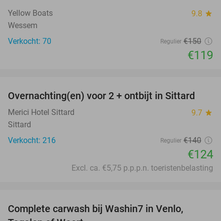
Yellow Boats
9.8
star
Wessem
Verkocht: 70
€150
Regulier
€119
favorite_border
Overnachting(en) voor 2 + ontbijt in Sittard
11%
Merici Hotel Sittard
9.7
star
Sittard
Verkocht: 216
€140
Regulier
€124
Excl. ca. €5,75 p.p.p.n. toeristenbelasting
favorite_border
Complete carwash bij Washin7 in Venlo,
40%