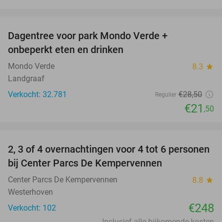
favorite_border
Dagentree voor park Mondo Verde +
25%
onbeperkt eten en drinken
Mondo Verde
8.3
star
Landgraaf
Verkocht: 32.781
€28
,50
Regulier
€21
,50
favorite_border
2, 3 of 4 overnachtingen voor 4 tot 6 personen
bij Center Parcs De Kempervennen
Center Parcs De Kempervennen
8.8
star
Westerhoven
€248
Verkocht: 102
Inclusief alle bijkomende kosten