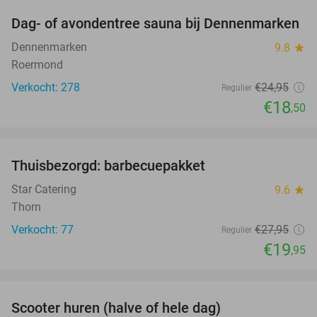
Dag- of avondentree sauna bij Dennenmarken
26%
Dennenmarken
9.8
star
Roermond
Verkocht: 278
€24
,95
Regulier
€18
,50
favorite_border
Thuisbezorgd: barbecuepakket
29%
Star Catering
9.6
star
Thorn
Verkocht: 77
€27
,95
Regulier
€19
,95
favorite_border
Scooter huren (halve of hele dag)
50%