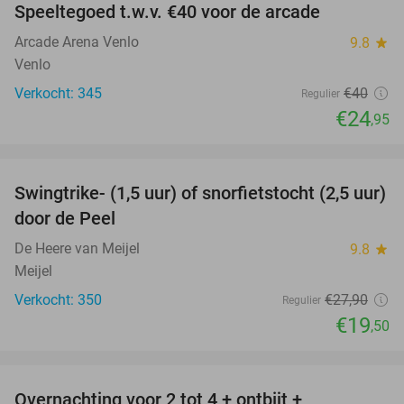
Speeltegoed t.w.v. €40 voor de arcade
38%
Arcade Arena Venlo
9.8
star
Venlo
Verkocht: 345
€40
Regulier
€24
,95
favorite_border
Swingtrike- (1,5 uur) of snorfietstocht (2,5 uur)
30%
door de Peel
De Heere van Meijel
9.8
star
Meijel
Verkocht: 350
€27
,90
Regulier
€19
,50
favorite_border
Overnachting voor 2 tot 4 + ontbijt +