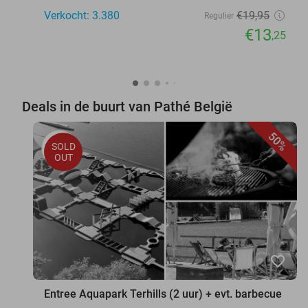
Verkocht: 3.380
€19
,95
Regulier
€13
,25
Deals in de buurt van Pathé België
50%
SOLD
OUT
favorite_border
Entree Aquapark Terhills (2 uur) + evt. barbecue