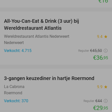
€16
favorite_border
All-You-Can-Eat & Drink (3 uur) bij
19%
Wereldrestaurant Atlantis
Wereldrestaurant Atlantis Nederweert
9.4
star
Nederweert
Verkocht: 4.715
€45
,50
Regulier
€36
,95
favorite_border
3-gangen keuzediner in hartje Roermond
32%
La Cabrona
9.9
star
Roermond
Verkocht: 370
€44
Regulier
€29
,95