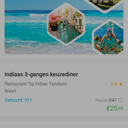
favorite_border
Indiaas 3-gangen keuzediner
30%
Restaurant Taj Indian Tandoori
9.8
star
Weert
Verkocht: 511
€37
Regulier
€25
,95
favorite_border