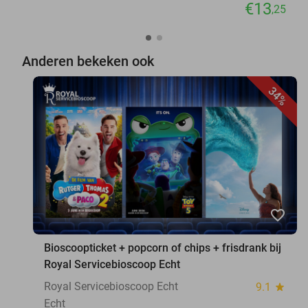
€13
,25
Anderen bekeken ook
34%
favorite_border
Bioscoopticket + popcorn of chips + frisdrank bij
Royal Servicebioscoop Echt
Royal Servicebioscoop Echt
9.1
star
Echt