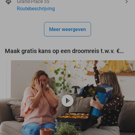
Grand-Place 55
Routebeschrijving
Meer weergeven
Maak gratis kans op een droomreis t.w.v. €3.000!
play_circle