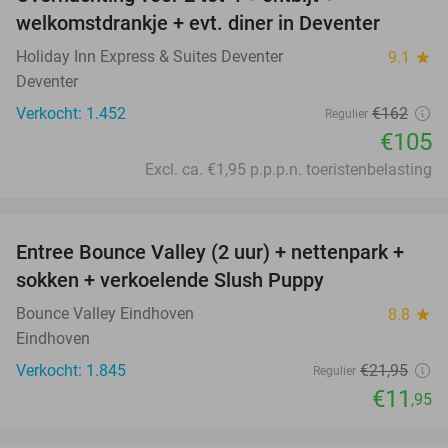
35%
welkomstdrankje + evt. diner in Deventer
Holiday Inn Express & Suites Deventer
9.1
star
Deventer
Verkocht: 1.452
€162
Regulier
€105
Excl. ca. €1,95 p.p.p.n. toeristenbelasting
favorite_border
Entree Bounce Valley (2 uur) + nettenpark +
46%
sokken + verkoelende Slush Puppy
Bounce Valley Eindhoven
8.8
star
Eindhoven
Verkocht: 1.845
€21
,95
Regulier
€11
,95
favorite_border