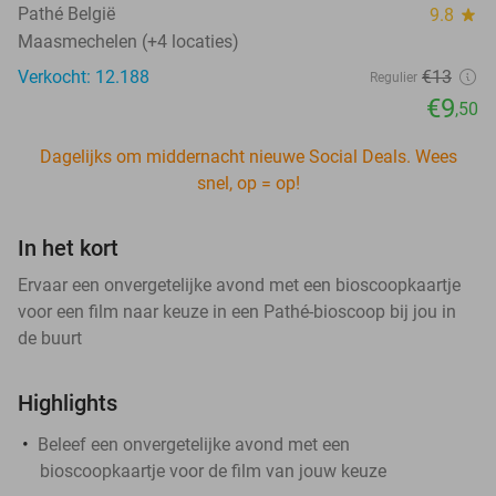
Pathé België
9.8
star
Maasmechelen (+4 locaties)
Verkocht: 12.188
€13
Regulier
€9
,50
Dagelijks om middernacht nieuwe Social Deals. Wees
snel, op = op!
In het kort
Ervaar een onvergetelijke avond met een bioscoopkaartje
voor een film naar keuze in een Pathé-bioscoop bij jou in
de buurt
Highlights
Beleef een onvergetelijke avond met een
bioscoopkaartje voor de film van jouw keuze