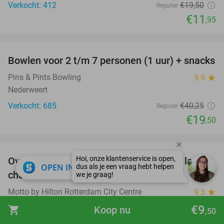
Verkocht: 412
€19
,50
Regulier
€11
,95
favorite_border
Bowlen voor 2 t/m 7 personen (1 uur) + snacks
52%
Pins & Pints Bowling
9.9
star
Nederweert
Verkocht: 685
€40
,25
Regulier
€19
,50
favorite_border
Overnachting(en) voor 2 + evt. ontbijt + late
32%
close
OPEN IN APP
check-out
Motto by Hilton Rotterdam City Centre
9.3
star
Rotterdam
€9
shopping_cart
Koop nu
,50
Verkocht: 3.043
€154
,42
Regulier