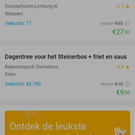
Scooterhuren-Limburg.nl
9.5
star
Wessem
Verkocht: 77
€55
Regulier
€27
,50
favorite_border
Dagentree voor het Steinerbos + friet en saus
37%
Belevenispark Steinerbos
8.9
star
Stein
Verkocht: 43.790
€15
Regulier
€9
,50
Ontdek de leukste