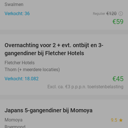
Swalmen
Verkocht: 36
€120
Regulier
€59
favorite_border
Overnachting voor 2 + evt. ontbijt en 3-
gangendiner bij Fletcher Hotels
Fletcher Hotels
Thorn (+ meerdere locaties)
€45
Verkocht: 18.082
Excl. ca. €3 p.p.p.n. toeristenbelasting
favorite_border
Japans 5-gangendiner bij Momoya
32%
Momoya
9.5
star
Roermond