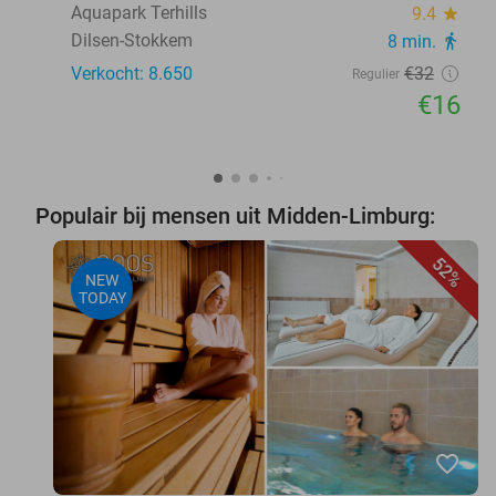
Aquapark Terhills
9.4
star
Dilsen-Stokkem
8 min.
directions_walk
Verkocht: 8.650
€32
Regulier
€16
Populair bij mensen uit Midden-Limburg:
52%
NEW
TODAY
favorite_border