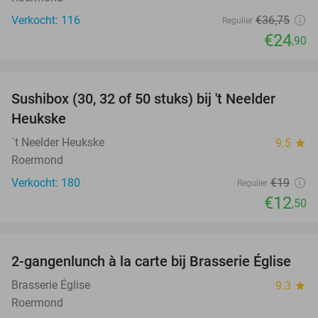
Verkocht: 116
€36
,75
Regulier
€24
,90
favorite_border
Sushibox (30, 32 of 50 stuks) bij 't Neelder
34%
Heukske
´t Neelder Heukske
9.5
star
Roermond
Verkocht: 180
€19
Regulier
€12
,50
favorite_border
2-gangenlunch à la carte bij Brasserie Église
39%
Brasserie Église
9.3
star
Roermond