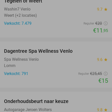
Tegelen of Weert
Washin7 Venlo
9.7
star
Weert (+2 locaties)
Verkocht: 7.479
€20
Regulier
€11
,95
favorite_border
Dagentree Spa Wellness Venlo
41%
Spa Wellness Venlo
9.6
star
Lomm
Verkocht: 791
€25
,45
Regulier
€15
favorite_border
Onderhoudsbeurt naar keuze
51%
Autogarage Jeroen Wolters
9.8
star