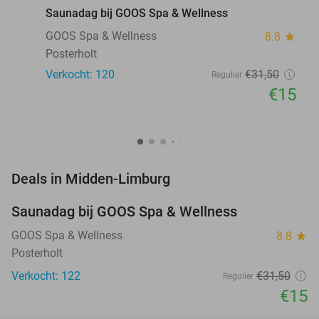
Saunadag bij GOOS Spa & Wellness
GOOS Spa & Wellness
8.8
star
Posterholt
Verkocht: 120
€31
,50
Regulier
€15
favorite_border
Deals in Midden-Limburg
Saunadag bij GOOS Spa & Wellness
52%
NEW
TODAY
GOOS Spa & Wellness
8.8
star
Posterholt
Verkocht: 122
€31
,50
Regulier
€15