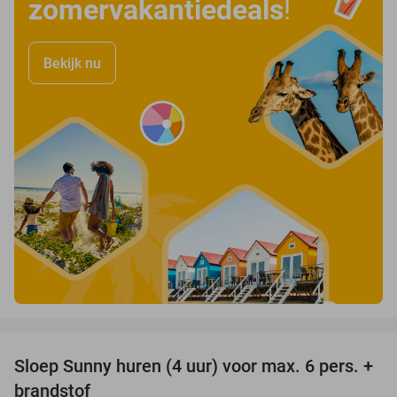
zomervakantiedeals
!
Bekijk nu
favorite_border
Sloep Sunny huren (4 uur) voor max. 6 pers. +
21%
brandstof