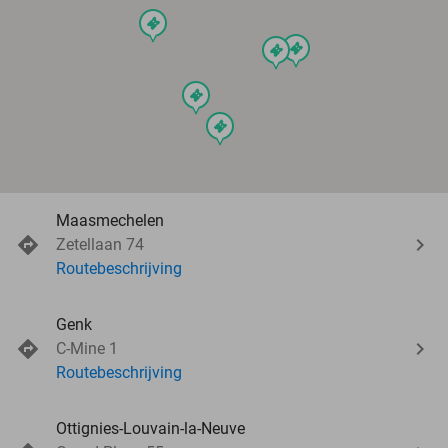
events
events
events
events
events
Maasmechelen
Zetellaan 74
Routebeschrijving
Genk
C-Mine 1
Routebeschrijving
Ottignies-Louvain-la-Neuve