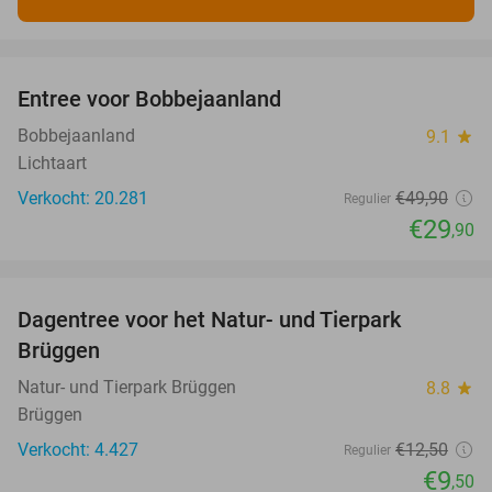
favorite_border
Entree voor Bobbejaanland
40%
Bobbejaanland
9.1
star
Lichtaart
Verkocht: 20.281
€49
,90
Regulier
€29
,90
favorite_border
Dagentree voor het Natur- und Tierpark
24%
Brüggen
Natur- und Tierpark Brüggen
8.8
star
Brüggen
Verkocht: 4.427
€12
,50
Regulier
€9
,50