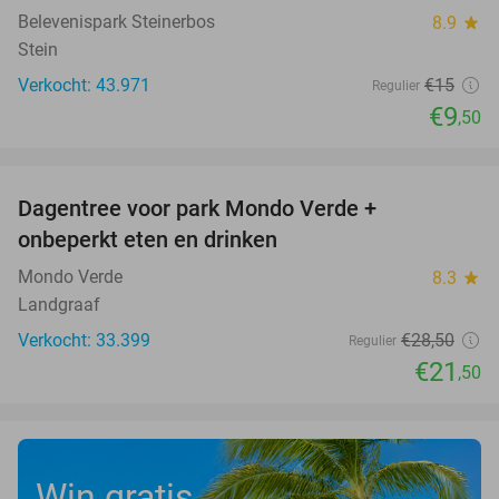
Belevenispark Steinerbos
8.9
star
Stein
Verkocht: 43.971
€15
Regulier
€9
,50
favorite_border
Dagentree voor park Mondo Verde +
25%
onbeperkt eten en drinken
Mondo Verde
8.3
star
Landgraaf
Verkocht: 33.399
€28
,50
Regulier
€21
,50
Win gratis