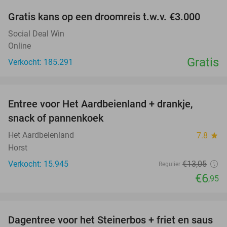
Gratis kans op een droomreis t.w.v. €3.000
Social Deal Win
Online
Gratis
Verkocht: 185.291
favorite_border
Entree voor Het Aardbeienland + drankje,
47%
snack of pannenkoek
Het Aardbeienland
7.8
star
Horst
Verkocht: 15.945
€13
,05
Regulier
€6
,95
favorite_border
Dagentree voor het Steinerbos + friet en saus
37%