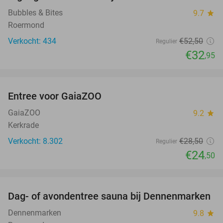
Bubbles & Bites
9.7
star
Roermond
Verkocht: 434
€52
,50
Regulier
€32
,95
favorite_border
Entree voor GaiaZOO
14%
GaiaZOO
9.2
star
Kerkrade
Verkocht: 8.302
€28
,50
Regulier
€24
,50
favorite_border
Dag- of avondentree sauna bij Dennenmarken
26%
Dennenmarken
9.8
star