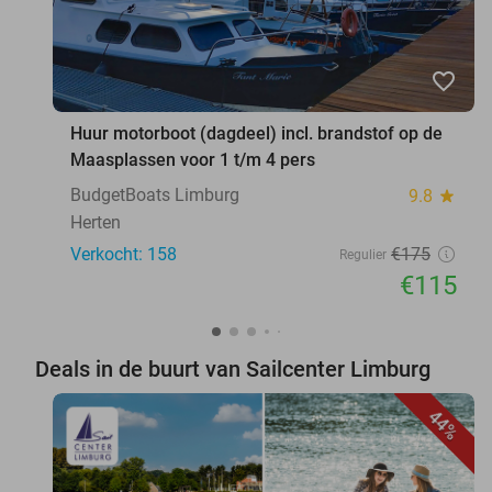
favorite_border
Huur motorboot (dagdeel) incl. brandstof op de
Maasplassen voor 1 t/m 4 pers
BudgetBoats Limburg
9.8
star
Herten
Verkocht: 158
€175
Regulier
€115
Deals in de buurt van Sailcenter Limburg
44%