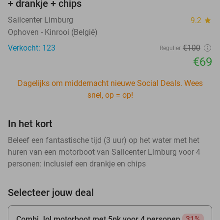
+ drankje + chips
Sailcenter Limburg
9.2
star
Ophoven - Kinrooi (België)
Verkocht: 123
€100
Regulier
€69
Dagelijks om middernacht nieuwe Social Deals. Wees
snel, op = op!
In het kort
Beleef een fantastische tijd (3 uur) op het water met het
huren van een motorboot van Sailcenter Limburg voor 4
personen: inclusief een drankje en chips
Selecteer jouw deal
Combi Jol motorboot met 5pk voor 4 personen
31%