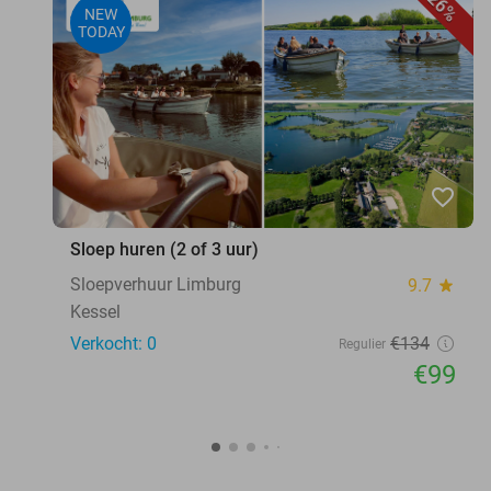
26%
NEW
TODAY
favorite_border
Sloep huren (2 of 3 uur)
Sloepverhuur Limburg
9.7
star
Kessel
Verkocht: 0
€134
Regulier
€99