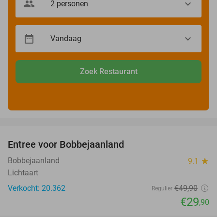
Zoek Restaurant
favorite_border
Entree voor Bobbejaanland
40%
Bobbejaanland
9.1
star
Lichtaart
Verkocht: 20.362
€49
,90
Regulier
€29
,90