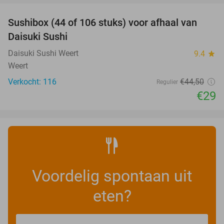
Sushibox (44 of 106 stuks) voor afhaal van
35%
Daisuki Sushi
Daisuki Sushi Weert
9.4
star
Weert
Verkocht: 116
€44
,50
Regulier
€29
Voordelig spontaan uit
eten?