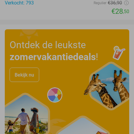
Verkocht: 793
€36
,90
Regulier
€28
,50
Ontdek de leukste
zomervakantiedeals
!
Bekijk nu