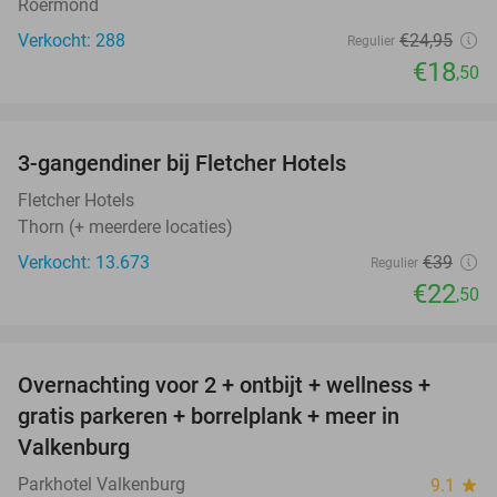
Roermond
Verkocht: 288
€24
,95
Regulier
€18
,50
favorite_border
3-gangendiner bij Fletcher Hotels
42%
Fletcher Hotels
Thorn (+ meerdere locaties)
Verkocht: 13.673
€39
Regulier
€22
,50
favorite_border
Overnachting voor 2 + ontbijt + wellness +
33%
gratis parkeren + borrelplank + meer in
Valkenburg
Parkhotel Valkenburg
9.1
star