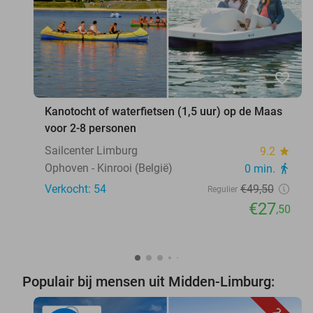
favorite_border
Kanotocht of waterfietsen (1,5 uur) op de Maas
voor 2-8 personen
Sailcenter Limburg
9.2
star
Ophoven - Kinrooi (België)
0 min.
directions_walk
Verkocht: 54
€49
,50
Regulier
€27
,50
Populair bij mensen uit Midden-Limburg: