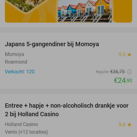
favorite_border
Japans 5-gangendiner bij Momoya
32%
Momoya
9.5
star
Roermond
Verkocht: 120
€36
,75
Regulier
€24
,90
favorite_border
Entree + hapje + non-alcoholisch drankje voor
52%
2 bij Holland Casino
Holland Casino
9.6
star
Venlo (+12 locaties)