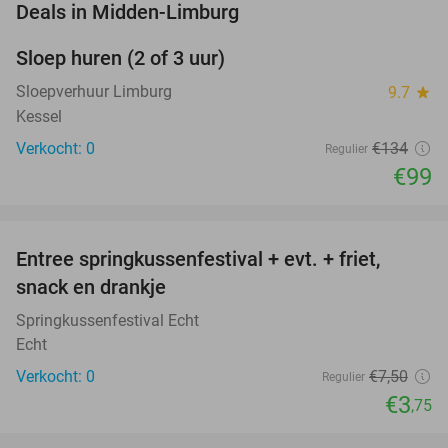
favorite_border
Deals in Midden-Limburg
Sloep huren (2 of 3 uur)
26%
NEW
TODAY
Sloepverhuur Limburg
9.7
star
Kessel
Verkocht: 0
€134
Regulier
€99
favorite_border
Entree springkussenfestival + evt. + friet,
50%
NEW
snack en drankje
TODAY
Springkussenfestival Echt
Echt
Verkocht: 0
€7
,50
Regulier
€3
,75