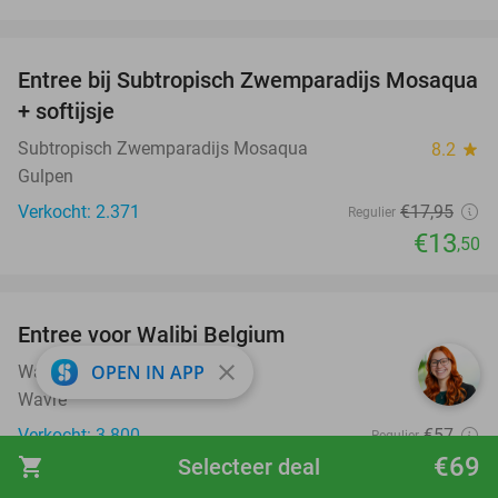
favorite_border
Entree bij Subtropisch Zwemparadijs Mosaqua
25%
+ softijsje
Subtropisch Zwemparadijs Mosaqua
8.2
star
Gulpen
Verkocht: 2.371
€17
,95
Regulier
€13
,50
favorite_border
Entree voor Walibi Belgium
35%
close
OPEN IN APP
Walibi Belgium
9.4
star
Wavre
Verkocht: 3.800
€57
Regulier
€37
€69
shopping_cart
Selecteer deal