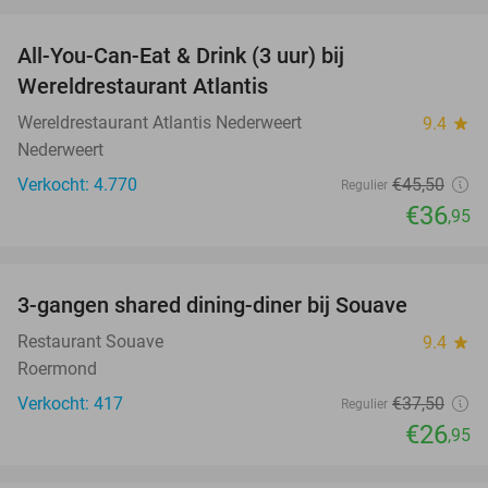
favorite_border
All-You-Can-Eat & Drink (3 uur) bij
19%
Wereldrestaurant Atlantis
Wereldrestaurant Atlantis Nederweert
9.4
star
Nederweert
Verkocht: 4.770
€45
,50
Regulier
€36
,95
favorite_border
3-gangen shared dining-diner bij Souave
28%
Restaurant Souave
9.4
star
Roermond
Verkocht: 417
€37
,50
Regulier
€26
,95
favorite_border