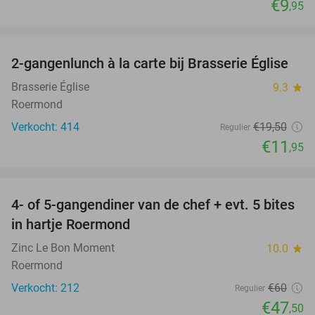
€9
,95
favorite_border
2-gangenlunch à la carte bij Brasserie Église
39%
Brasserie Église
9.3
star
Roermond
Verkocht: 414
€19
,50
Regulier
€11
,95
favorite_border
4- of 5-gangendiner van de chef + evt. 5 bites
21%
in hartje Roermond
Zinc Le Bon Moment
10.0
star
Roermond
Verkocht: 212
€60
Regulier
€47
,50