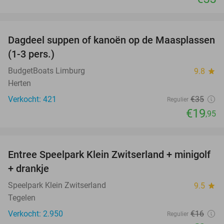
favorite_border
Dagdeel suppen of kanoën op de Maasplassen
43%
(1-3 pers.)
BudgetBoats Limburg
9.8
star
Herten
Verkocht: 421
€35
Regulier
€19
,95
favorite_border
Entree Speelpark Klein Zwitserland + minigolf
38%
+ drankje
Speelpark Klein Zwitserland
9.5
star
Tegelen
Verkocht: 2.950
€16
Regulier