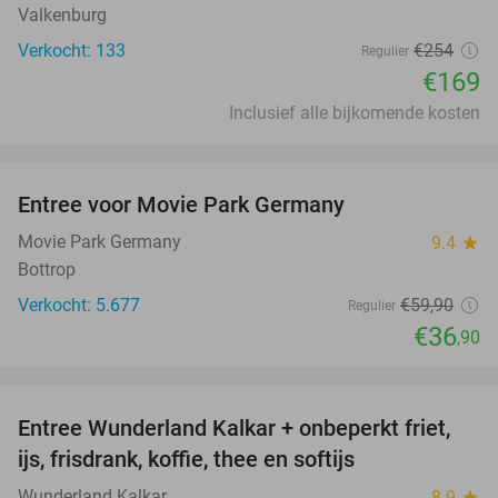
Valkenburg
Verkocht: 133
€254
Regulier
€169
Inclusief alle bijkomende kosten
favorite_border
Entree voor Movie Park Germany
38%
Movie Park Germany
9.4
star
Bottrop
Verkocht: 5.677
€59
,90
Regulier
€36
,90
favorite_border
Entree Wunderland Kalkar + onbeperkt friet,
32%
ijs, frisdrank, koffie, thee en softijs
Wunderland Kalkar
8.9
star