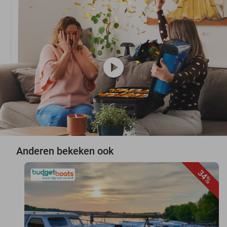
play_circle
Anderen bekeken ook
34%