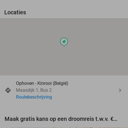
Locaties
events
Ophoven - Kinrooi (België)
Maasdijk 1, Bus 2
Routebeschrijving
Maak gratis kans op een droomreis t.w.v. €3.000!