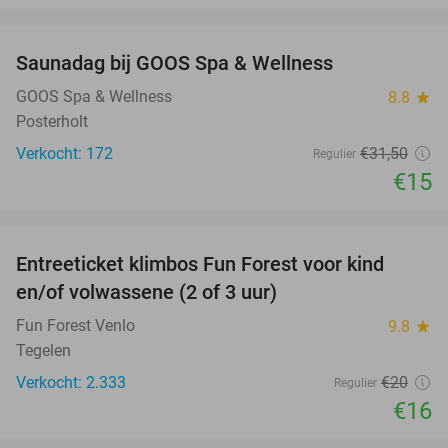
favorite_border
Saunadag bij GOOS Spa & Wellness
52%
GOOS Spa & Wellness
8.8
star
Posterholt
Verkocht: 172
€31
,50
Regulier
€15
favorite_border
Entreeticket klimbos Fun Forest voor kind
20%
en/of volwassene (2 of 3 uur)
Fun Forest Venlo
9.8
star
Tegelen
Verkocht: 2.333
€20
Regulier
€16
favorite_border