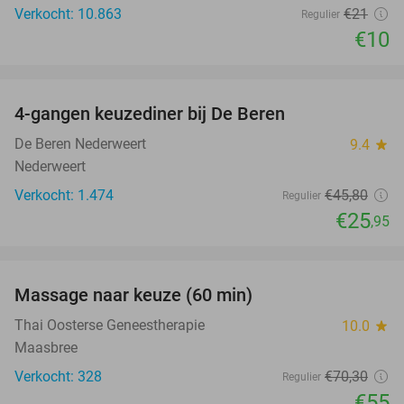
Verkocht: 10.863
€21
Regulier
€10
favorite_border
4-gangen keuzediner bij De Beren
43%
De Beren Nederweert
9.4
star
Nederweert
Verkocht: 1.474
€45
,80
Regulier
€25
,95
favorite_border
Massage naar keuze (60 min)
22%
Thai Oosterse Geneestherapie
10.0
star
Maasbree
Verkocht: 328
€70
,30
Regulier
€55