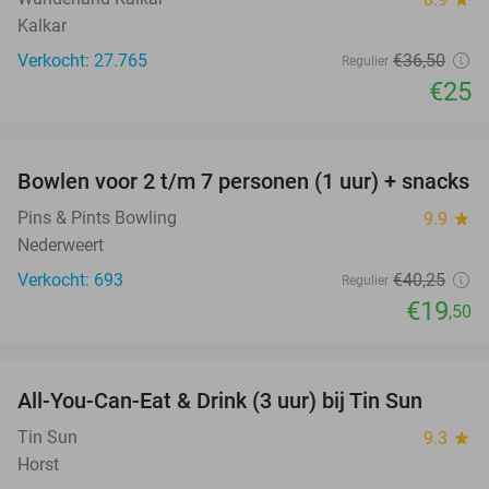
Kalkar
Verkocht: 27.765
€36
,50
Regulier
€25
favorite_border
Bowlen voor 2 t/m 7 personen (1 uur) + snacks
52%
Pins & Pints Bowling
9.9
star
Nederweert
Verkocht: 693
€40
,25
Regulier
€19
,50
favorite_border
All-You-Can-Eat & Drink (3 uur) bij Tin Sun
23%
Tin Sun
9.3
star
Horst