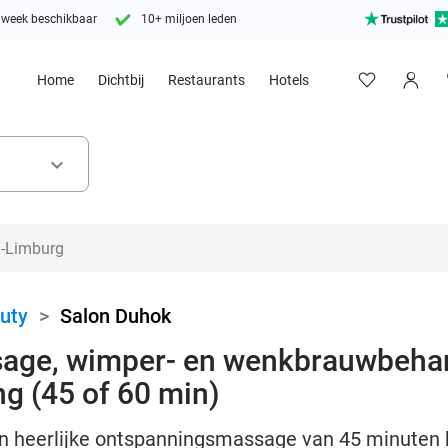
 week beschikbaar
10+ miljoen leden
Home
Dichtbij
Restaurants
Hotels
keyboard_arrow_down
uty
>
Salon Duhok
age, wimper- en wenkbrauwbehan
g (45 of 60 min)
en heerlijke ontspanningsmassage van 45 minuten b