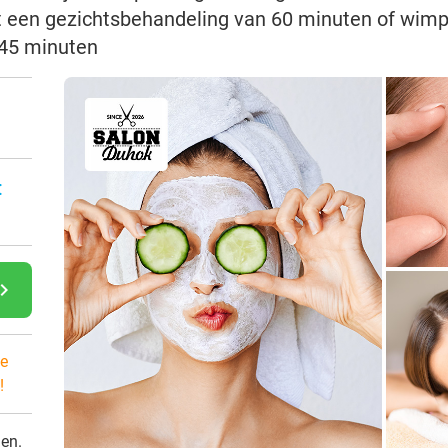
et een gezichtsbehandeling van 60 minuten of wimp
45 minuten
:
gate_next
e
!
den.