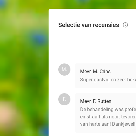
Selectie van recensies
info_outlined
M.
Mevr. M. Crins
Super gastvrij en zeer be
F.
Mevr. F. Rutten
De behandeling was profes
en straalt als nooit tevor
van harte aan! Dankjewel!