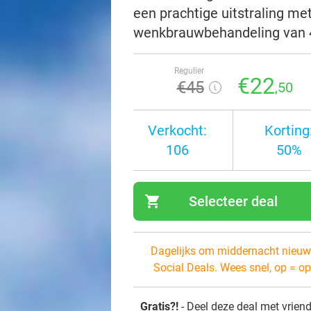
een prachtige uitstraling m
wenkbrauwbehandeling van 
Regulier
€22
€45
,50
Verkocht:
Korting
106
50%
shopping_cart
Selecteer deal
navi
Dagelijks om middernacht nieuw
Social Deals. Wees snel, op = op
Gratis?!
- Deel deze deal met vrien