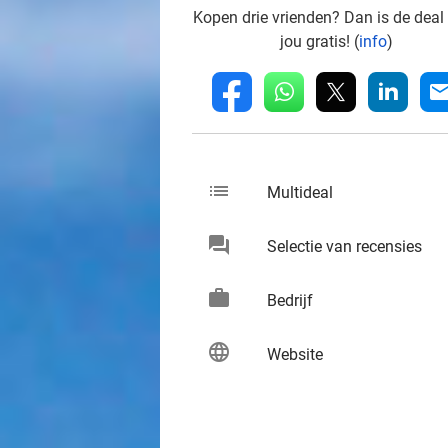
Kopen drie vrienden? Dan is de deal
jou gratis! (
info
)
whatsapp
linkedin
fb
mai
list
keybo
Multideal
chat
keybo
Selectie van recensies
work
keybo
Bedrijf
language
keybo
Website