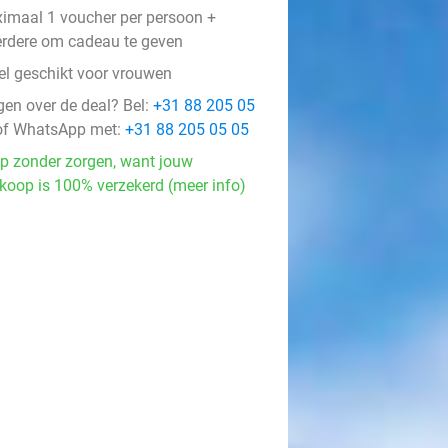
imaal 1 voucher per persoon +
rdere om cadeau te geven
el geschikt voor vrouwen
gen over de deal? Bel:
+31 88 205 05
f WhatsApp met:
+31 88 205 05 05
p zonder zorgen, want jouw
koop is 100% verzekerd (meer info)