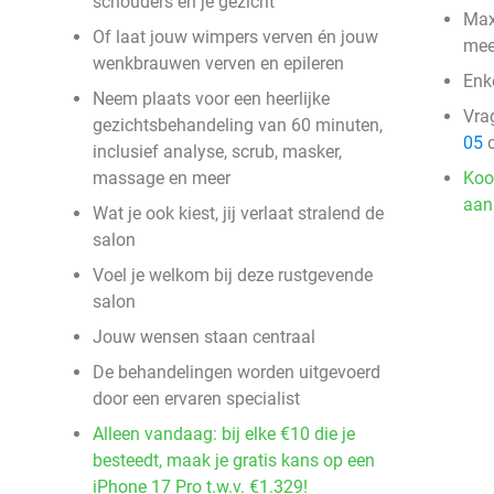
schouders en je gezicht
Max
Of laat jouw wimpers verven én jouw
mee
wenkbrauwen verven en epileren
Enk
Neem plaats voor een heerlijke
Vra
gezichtsbehandeling van 60 minuten,
05
o
inclusief analyse, scrub, masker,
massage en meer
Koo
aan
Wat je ook kiest, jij verlaat stralend de
salon
Voel je welkom bij deze rustgevende
salon
Jouw wensen staan centraal
De behandelingen worden uitgevoerd
door een ervaren specialist
Alleen vandaag: bij elke €10 die je
besteedt, maak je gratis kans op een
iPhone 17 Pro t.w.v. €1.329!