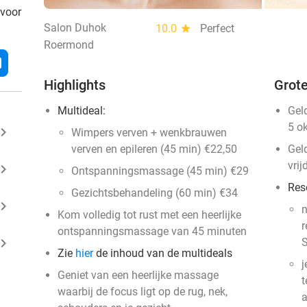
 voor
Salon Duhok
10.0
star
Perfect
Roermond
l
Highlights
Grote
Multideal:
Gel
5 o
ard_arrow_right
Wimpers verven + wenkbrauwen
verven en epileren (45 min) €22,50
Gel
vrij
ard_arrow_right
Ontspanningsmassage (45 min) €29
Res
Gezichtsbehandeling (60 min) €34
ard_arrow_right
n
Kom volledig tot rust met een heerlijke
r
ontspanningsmassage van 45 minuten
ard_arrow_right
S
Zie
hier
de inhoud van de multideals
j
Geniet van een heerlijke massage
t
waarbij de focus ligt op de rug, nek,
a