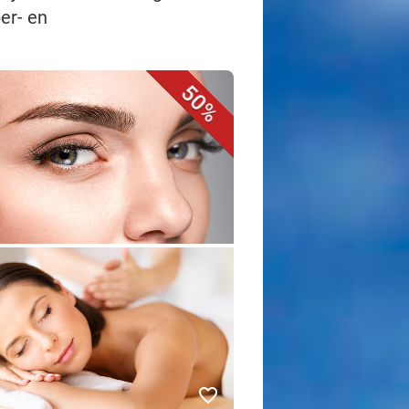
er- en
50%
favorite_border