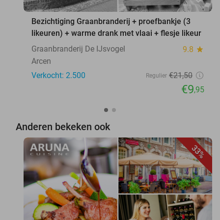
Bezichtiging Graanbranderij + proefbankje (3
likeuren) + warme drank met vlaai + flesje likeur
Graanbranderij De IJsvogel
9.8
star
Arcen
Verkocht: 2.500
€21
,50
Regulier
€9
,95
Anderen bekeken ook
33%