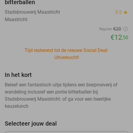
bitterballen
Stadsbrouwerij Maastricht
9.5
star
Maastricht
€20
Regulier
€12
,50
Tijd resterend tot de nieuwe Social Deal:
Uitverkocht!
In het kort
Beleef een fantastisch uitje tijdens een bierproeverij of
wandeling inclusief een portie bitterballen bij
Stadsbrouwerij Maastricht: of ga voor een heerlijke
keuzelunch
Selecteer jouw deal