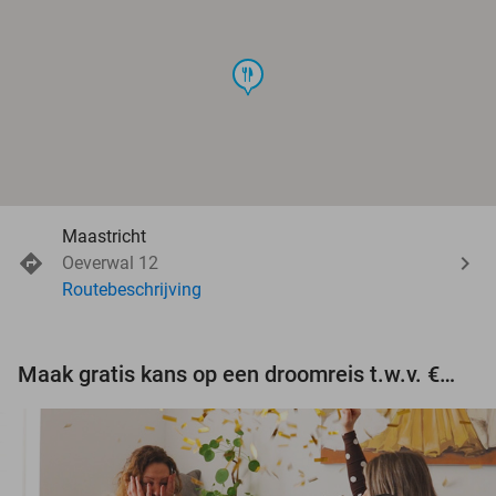
food
Maastricht
Oeverwal 12
Routebeschrijving
Maak gratis kans op een droomreis t.w.v. €3.000!