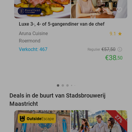
favorite_border
Luxe 3-, 4- of 5-gangendiner van de chef
Aruna Cuisine
9.1
star
Roermond
Verkocht: 467
€57
,50
Regulier
€38
,50
Deals in de buurt van Stadsbrouwerij
Maastricht
27%