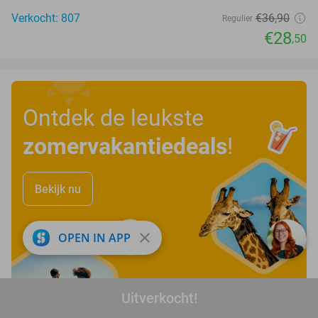
Verkocht: 807
€36
,90
Regulier
€28
,50
Ontdek de leukste
zomervakantiedeals
!
Bekijk nu
close
OPEN IN APP
Uitverkocht!