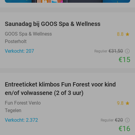
favorite_border
Saunadag bij GOOS Spa & Wellness
52%
GOOS Spa & Wellness
8.8
star
Posterholt
Verkocht: 207
€31
,50
Regulier
€15
favorite_border
Entreeticket klimbos Fun Forest voor kind
20%
en/of volwassene (2 of 3 uur)
Fun Forest Venlo
9.8
star
Tegelen
Verkocht: 2.372
€20
Regulier
€16