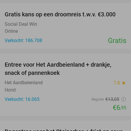
Gratis kans op een droomreis t.w.v. €3.000
Social Deal Win
Online
Gratis
Verkocht: 186.708
favorite_border
Entree voor Het Aardbeienland + drankje,
47%
snack of pannenkoek
Het Aardbeienland
7.8
star
Horst
Verkocht: 16.065
€13
,05
Regulier
€6
,95
favorite_border