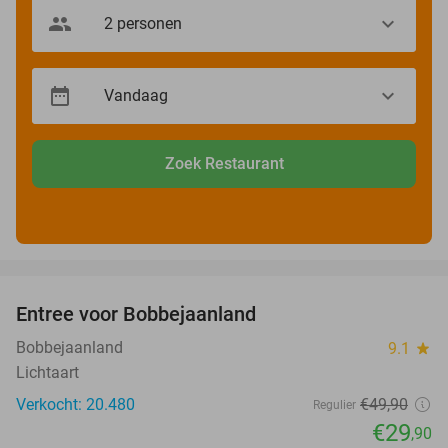
Zoek Restaurant
favorite_border
Entree voor Bobbejaanland
40%
Bobbejaanland
9.1
star
Lichtaart
Verkocht: 20.480
€49
,90
Regulier
€29
,90