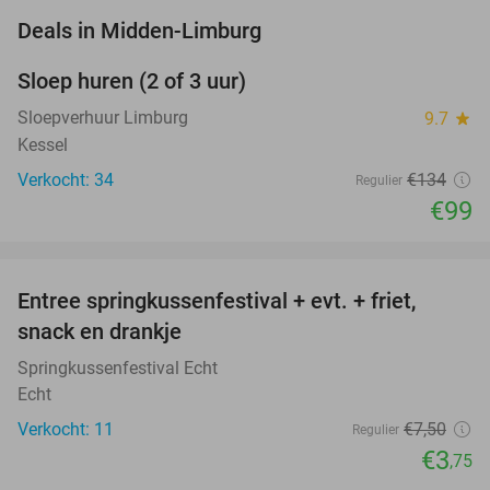
favorite_border
Deals in Midden-Limburg
Sloep huren (2 of 3 uur)
26%
NEW
TODAY
Sloepverhuur Limburg
9.7
star
Kessel
Verkocht: 34
€134
Regulier
€99
favorite_border
Entree springkussenfestival + evt. + friet,
50%
NEW
snack en drankje
TODAY
Springkussenfestival Echt
Echt
Verkocht: 11
€7
,50
Regulier
€3
,75