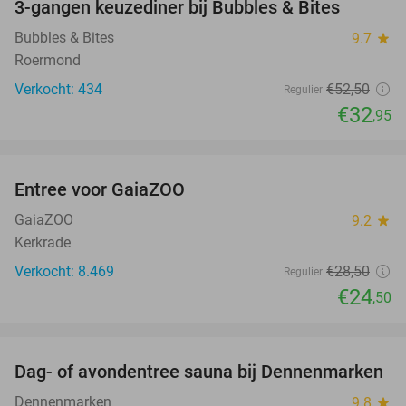
3-gangen keuzediner bij Bubbles & Bites
37%
Bubbles & Bites
9.7
star
Roermond
Verkocht: 434
€52
,50
Regulier
€32
,95
favorite_border
Entree voor GaiaZOO
14%
GaiaZOO
9.2
star
Kerkrade
Verkocht: 8.469
€28
,50
Regulier
€24
,50
favorite_border
Dag- of avondentree sauna bij Dennenmarken
26%
Dennenmarken
9.8
star