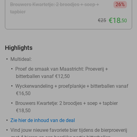
Brouwers Kwartetje: 2 broodjes + soep +
26%
tapbier
€18
€25
,50
Highlights
Multideal:
Proef de smaak van Maastricht: Proeverij +
bitterballen vanaf €12,50
Wyckerwandeling + proefplankje + bitterballen vanaf
€16,50
Brouwers Kwartetje: 2 broodjes + soep + tapbier
€18,50
Zie
hier
de inhoud van de deal
Vind jouw nieuwe favoriete bier tijdens de bierproeverij