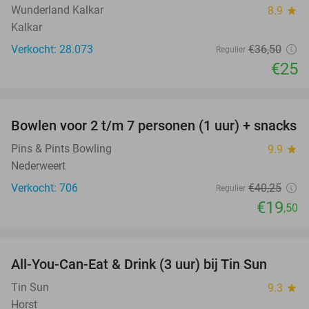
Wunderland Kalkar
8.9
star
Kalkar
Verkocht: 28.073
€36
,50
Regulier
€25
favorite_border
Bowlen voor 2 t/m 7 personen (1 uur) + snacks
52%
Pins & Pints Bowling
9.9
star
Nederweert
Verkocht: 706
€40
,25
Regulier
€19
,50
favorite_border
All-You-Can-Eat & Drink (3 uur) bij Tin Sun
23%
Tin Sun
9.3
star
Horst