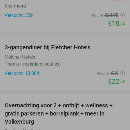
Roermond
Verkocht: 309
€24
,95
Regulier
€18
,50
favorite_border
3-gangendiner bij Fletcher Hotels
42%
Fletcher Hotels
Thorn (+ meerdere locaties)
Verkocht: 13.804
€39
Regulier
€22
,50
favorite_border
Overnachting voor 2 + ontbijt + wellness +
33%
gratis parkeren + borrelplank + meer in
Valkenburg