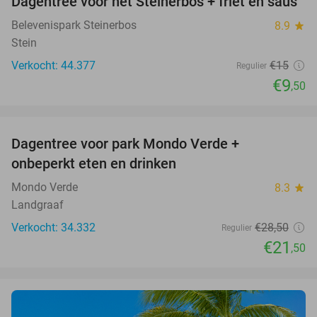
Dagentree voor het Steinerbos + friet en saus
37%
Belevenispark Steinerbos
8.9
star
Stein
Verkocht: 44.377
€15
Regulier
€9
,50
favorite_border
Dagentree voor park Mondo Verde +
25%
onbeperkt eten en drinken
Mondo Verde
8.3
star
Landgraaf
Verkocht: 34.332
€28
,50
Regulier
€21
,50