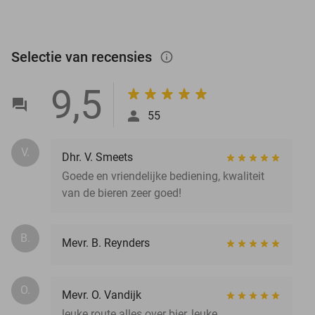
Selectie van recensies
info_outlined
9,5
55
V.
Dhr. V. Smeets
Goede en vriendelijke bediening, kwaliteit
van de bieren zeer goed!
B.
Mevr. B. Reynders
O.
Mevr. O. Vandijk
leuke route alles over bier, leuke