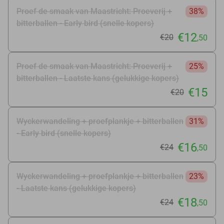
Proef de smaak van Maastricht: Proeverij +
38%
bitterballen - Early bird (snelle kopers)
€12
€20
,50
Proef de smaak van Maastricht: Proeverij +
25%
bitterballen - Laatste kans (gelukkige kopers)
€15
€20
Wyckerwandeling + proefplankje + bitterballen
31%
- Early bird (snelle kopers)
€16
€24
,50
Wyckerwandeling + proefplankje + bitterballen
23%
- Laatste kans (gelukkige kopers)
€18
€24
,50