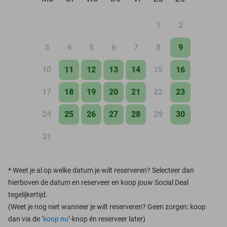
1
2
3
4
5
6
7
8
9
10
11
12
13
14
15
16
17
18
19
20
21
22
23
24
25
26
27
28
29
30
31
*
Weet je al op welke datum je wilt reserveren? Selecteer dan
hierboven de datum en reserveer en koop jouw Social Deal
tegelijkertijd.
(Weet je nog niet wanneer je wilt reserveren? Geen zorgen: koop
dan via de ‘
koop nu
’-knop én reserveer later)