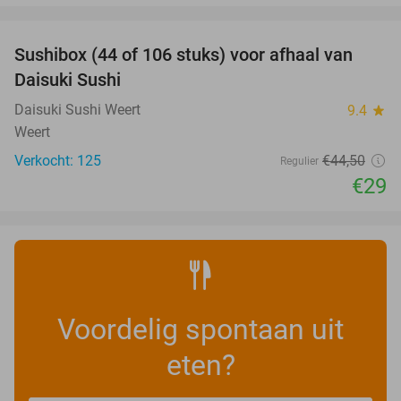
favorite_border
Sushibox (44 of 106 stuks) voor afhaal van
35%
Daisuki Sushi
Daisuki Sushi Weert
9.4
star
Weert
Verkocht: 125
€44
,50
Regulier
€29
Voordelig spontaan uit
eten?