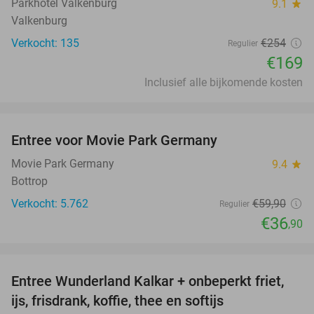
Parkhotel Valkenburg
9.1
star
Valkenburg
Verkocht: 135
€254
Regulier
€169
Inclusief alle bijkomende kosten
favorite_border
Entree voor Movie Park Germany
38%
Movie Park Germany
9.4
star
Bottrop
Verkocht: 5.762
€59
,90
Regulier
€36
,90
favorite_border
Entree Wunderland Kalkar + onbeperkt friet,
32%
ijs, frisdrank, koffie, thee en softijs