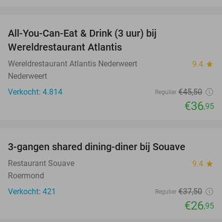
favorite_border
All-You-Can-Eat & Drink (3 uur) bij
19%
Wereldrestaurant Atlantis
Wereldrestaurant Atlantis Nederweert
9.4
star
Nederweert
Verkocht: 4.814
€45
,50
Regulier
€36
,95
favorite_border
3-gangen shared dining-diner bij Souave
28%
Restaurant Souave
9.4
star
Roermond
Verkocht: 421
€37
,50
Regulier
€26
,95
favorite_border