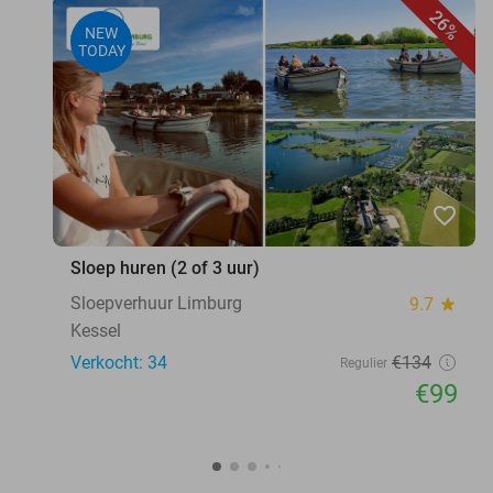
26%
NEW
TODAY
favorite_border
Sloep huren (2 of 3 uur)
Sloepverhuur Limburg
9.7
star
Kessel
Verkocht: 34
€134
Regulier
€99