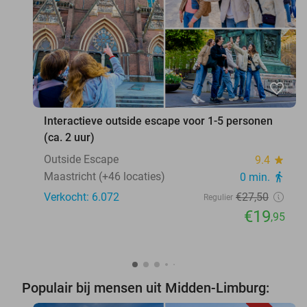
favorite_border
Interactieve outside escape voor 1-5 personen
(ca. 2 uur)
Outside Escape
9.4
star
Maastricht (+46 locaties)
0 min.
directions_walk
Verkocht: 6.072
€27
,50
Regulier
€19
,95
Populair bij mensen uit Midden-Limburg: