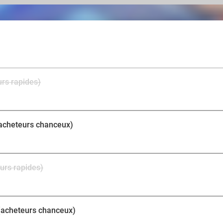
L’institut vous accueille près de Mons, dans un cadre 
pensé pour votre détente et votre bien-être. Une esthét
envies, réalise votre soin pour garantir un résultat imp
moment de bien-être unique, entièrement consacré à rév
regard lumineux et des sourcils parfaitement mis en val
sublime votre beauté au quotidien.
urs rapides)
(acheteurs chanceux)
urs rapides)
(acheteurs chanceux)