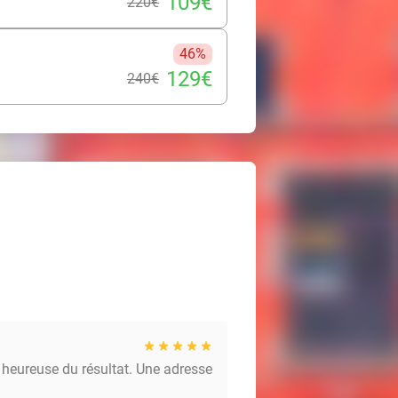
109€
220€
46%
129€
240€
s heureuse du résultat. Une adresse