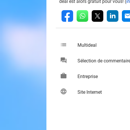
deal est alors gratuit pour vous! (
i
whatsapp
linkedin
fb
mai
list
keybo
Multideal
chat
Sélection de commentair
keybo
work
keybo
Entreprise
language
keybo
Site Internet