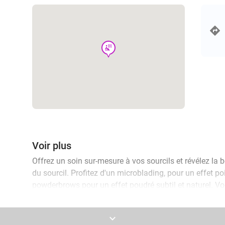
wellness
Voir plus
Offrez un soin sur-mesure à vos sourcils et révélez la be
du sourcil. Profitez d'un microblading, pour un effet poi
powderbrows pour un effet poudré subtil et naturel. Vou
combo brows, parfaite combinaison des 2 techniques, est
et ombragés pour un rendu harmonieux et sophistiqué.
keyboard_arrow_down
précision pour respecter la forme de votre visage.