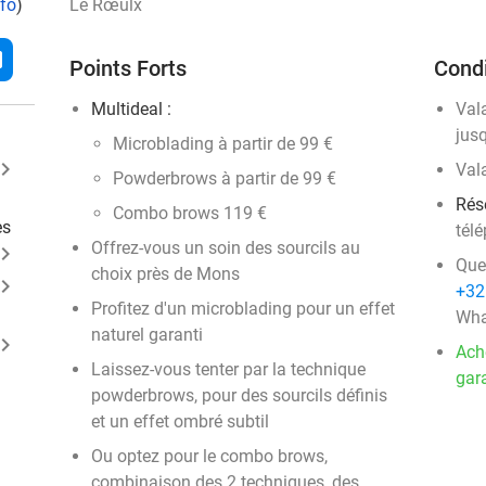
nfo
)
Le Rœulx
l
Points Forts
Condi
Multideal :
Val
jus
Microblading à partir de 99 €
ard_arrow_right
Val
Powderbrows à partir de 99 €
Rés
Combo brows 119 €
es
tél
Offrez-vous un soin des sourcils au
ard_arrow_right
Que
choix près de Mons
ard_arrow_right
+32
Profitez d'un microblading pour un effet
Wha
naturel garanti
ard_arrow_right
Ach
Laissez-vous tenter par la technique
gara
powderbrows, pour des sourcils définis
et un effet ombré subtil
Ou optez pour le combo brows,
combinaison des 2 techniques, des