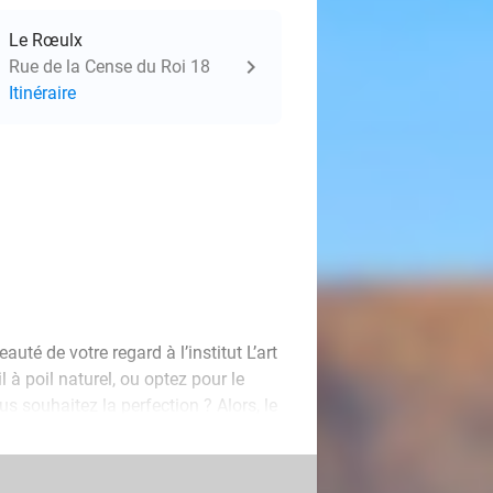
Le Rœulx
Rue de la Cense du Roi 18
Itinéraire
auté de votre regard à l’institut L’art
l à poil naturel, ou optez pour le
s souhaitez la perfection ? Alors, le
 la solution idéale : des traits fins
 Chaque technique est réalisée avec