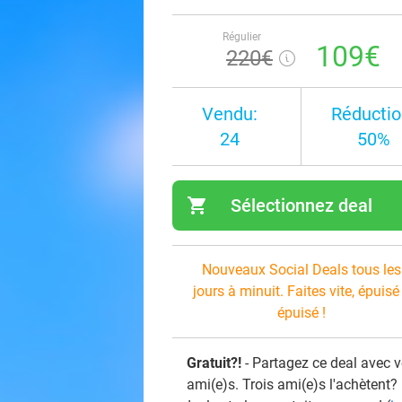
Régulier
109€
220€
Vendu:
Réductio
24
50%
shopping_cart
Sélectionnez deal
navi
Nouveaux Social Deals tous les
jours à minuit. Faites vite, épuisé
épuisé !
Gratuit?!
- Partagez ce deal avec 
ami(e)s. Trois ami(e)s l'achètent?