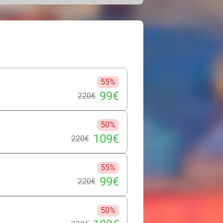
moderne, confortable et chaleureux,
icienne expérimentée, attentive à vos
eccable et personnalisé. Profitez d’un
éler votre éclat. Repartez avec un
eur, pour un effet naturel qui
55%
99€
220€
50%
109€
220€
55%
99€
220€
50%