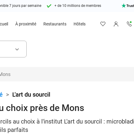
nible 7 jours par semaine
+ de 10 millions de membres
cueil
À proximité
Restaurants
Hôtels
keyboard_arrow_down
é
>
L'art du sourcil
au choix près de Mons
cils au choix à l'institut L'art du sourcil : microb
ls parfaits