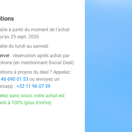
tions
able à partir du moment de l'achat
qu'au 25 sept. 2026
able du lundi au samedi
erver
: réservation après achat par
éphone (en mentionnant Social Deal)
stions à propos du deal ? Appelez :
 46 690 01 53
ou envoyez un
tsapp :
+32 11 96 07 39
etez sans souci, votre achat est
nti à 100% (plus d'infos)