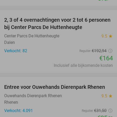
favorite_border
2, 3 of 4 overnachtingen voor 2 tot 6 personen
15%
bij Center Parcs De Huttenheugte
Center Parcs De Huttenheugte
9.5
star
Dalen
Verkocht: 82
€192
,94
Regulier
€164
Inclusief alle bijkomende kosten
favorite_border
Entree voor Ouwehands Dierenpark Rhenen
19%
Ouwehands Dierenpark Rhenen
9.5
star
Rhenen
Verkocht: 4.091
€31
,50
Regulier