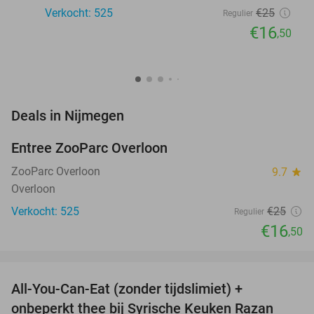
Verkocht: 525
€25
Regulier
€16
,50
favorite_border
Deals in Nijmegen
Entree ZooParc Overloon
34%
NEW
TODAY
ZooParc Overloon
9.7
star
Overloon
Verkocht: 525
€25
Regulier
€16
,50
favorite_border
All-You-Can-Eat (zonder tijdslimiet) +
36%
onbeperkt thee bij Syrische Keuken Razan