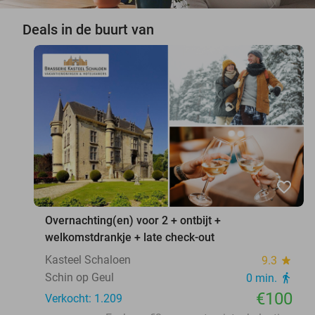
Deals in de buurt van
favorite_border
Overnachting(en) voor 2 + ontbijt +
welkomstdrankje + late check-out
Kasteel Schaloen
9.3
star
Schin op Geul
0 min.
directions_walk
€100
Verkocht: 1.209