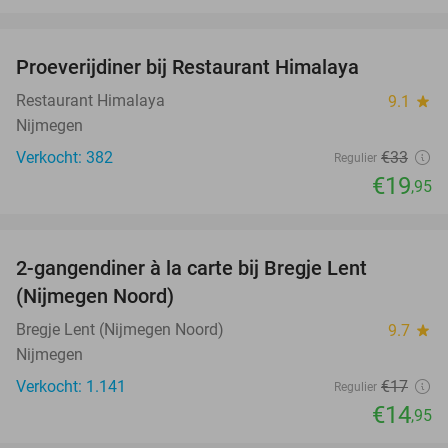
favorite_border
Proeverijdiner bij Restaurant Himalaya
40%
Restaurant Himalaya
9.1
star
Nijmegen
Verkocht: 382
€33
Regulier
€19
,95
favorite_border
2-gangendiner à la carte bij Bregje Lent
12%
(Nijmegen Noord)
Bregje Lent (Nijmegen Noord)
9.7
star
Nijmegen
Verkocht: 1.141
€17
Regulier
€14
,95