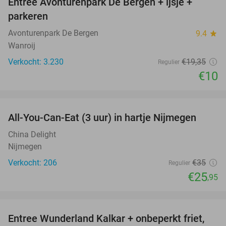
Entree Avonturenpark De Bergen + ijsje +
48%
parkeren
Avonturenpark De Bergen
9.4
star
Wanroij
Verkocht: 3.230
€19
,35
Regulier
€10
favorite_border
All-You-Can-Eat (3 uur) in hartje Nijmegen
26%
China Delight
Nijmegen
Verkocht: 206
€35
Regulier
€25
,95
favorite_border
Entree Wunderland Kalkar + onbeperkt friet,
32%