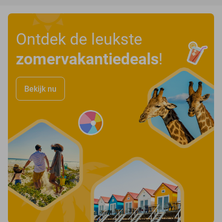
Ontdek de leukste
zomervakantiedeals
!
Bekijk nu