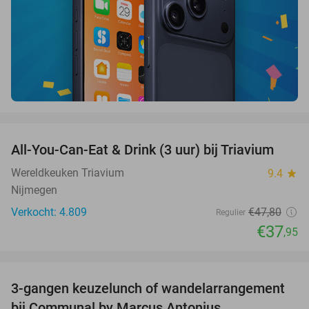
favorite_border
All-You-Can-Eat & Drink (3 uur) bij Triavium
21%
Wereldkeuken Triavium
9.4
star
Nijmegen
Verkocht: 4.809
€47
,80
Regulier
€37
,95
favorite_border
3-gangen keuzelunch of wandelarrangement
33%
bij Communal by Marcus Antonius