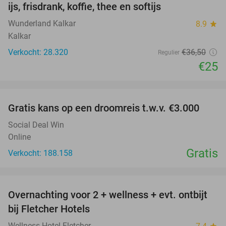
ijs, frisdrank, koffie, thee en softijs
Wunderland Kalkar
8.9
star
Kalkar
Verkocht: 28.320
€36
,50
Regulier
€25
favorite_border
Gratis kans op een droomreis t.w.v. €3.000
Social Deal Win
Online
Gratis
Verkocht: 188.158
favorite_border
Overnachting voor 2 + wellness + evt. ontbijt
55%
bij Fletcher Hotels
Wellness-Hotel Fletcher