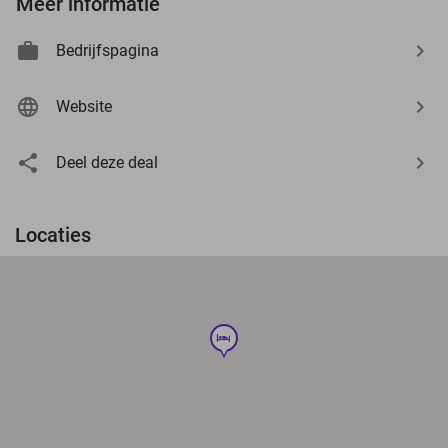
Meer informatie
Bedrijfspagina
Website
Deel deze deal
Locaties
hotel