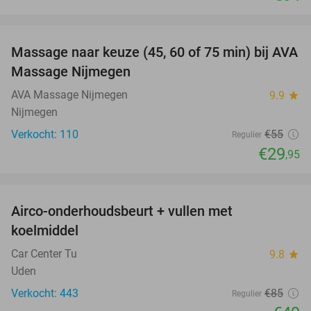
favorite_border
Massage naar keuze (45, 60 of 75 min) bij AVA
46%
Massage Nijmegen
AVA Massage Nijmegen
9.9
star
Nijmegen
Verkocht: 110
€55
Regulier
€29
,95
favorite_border
Airco-onderhoudsbeurt + vullen met
42%
koelmiddel
Car Center Tu
9.8
star
Uden
Verkocht: 443
€85
Regulier