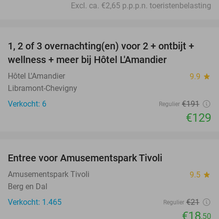
Excl. ca. €2,65 p.p.p.n. toeristenbelasting
favorite_border
1, 2 of 3 overnachting(en) voor 2 + ontbijt +
32%
NEW
wellness + meer bij Hôtel L'Amandier
TODAY
Hôtel L'Amandier
9.9
star
Libramont-Chevigny
Verkocht: 6
€191
Regulier
€129
favorite_border
Entree voor Amusementspark Tivoli
12%
Amusementspark Tivoli
9.5
star
Berg en Dal
Verkocht: 1.465
€21
Regulier
€18
,50