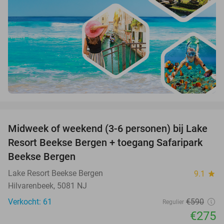
favorite_border
Midweek of weekend (3-6 personen) bij Lake
53%
Resort Beekse Bergen + toegang Safaripark
Beekse Bergen
Lake Resort Beekse Bergen
9.1
star
Hilvarenbeek, 5081 NJ
Verkocht: 61
€590
Regulier
€275