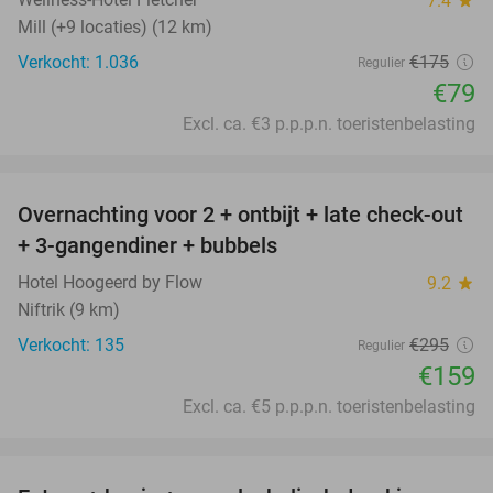
7.4
star
Mill (+9 locaties) (12 km)
Verkocht: 1.036
€175
Regulier
€79
Excl. ca. €3 p.p.p.n. toeristenbelasting
favorite_border
Overnachting voor 2 + ontbijt + late check-out
46%
+ 3-gangendiner + bubbels
Hotel Hoogeerd by Flow
9.2
star
Niftrik (9 km)
Verkocht: 135
€295
Regulier
€159
Excl. ca. €5 p.p.p.n. toeristenbelasting
favorite_border