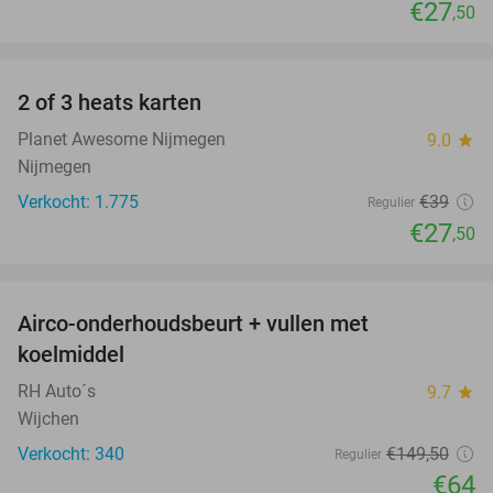
€27
,50
favorite_border
2 of 3 heats karten
29%
Planet Awesome Nijmegen
9.0
star
Nijmegen
Verkocht: 1.775
€39
Regulier
€27
,50
favorite_border
Airco-onderhoudsbeurt + vullen met
57%
koelmiddel
RH Auto´s
9.7
star
Wijchen
Verkocht: 340
€149
,50
Regulier
€64