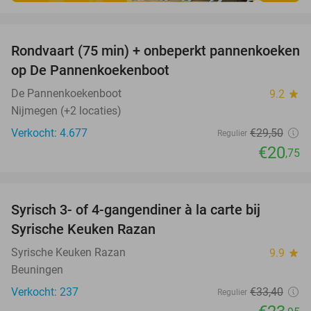
favorite_border
Rondvaart (75 min) + onbeperkt pannenkoeken
30%
op De Pannenkoekenboot
De Pannenkoekenboot
9.2
star
Nijmegen (+2 locaties)
Verkocht: 4.677
€29
,50
Regulier
€20
,75
favorite_border
Syrisch 3- of 4-gangendiner à la carte bij
28%
Syrische Keuken Razan
Syrische Keuken Razan
9.9
star
Beuningen
Verkocht: 237
€33
,40
Regulier