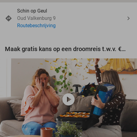
Schin op Geul
Oud Valkenburg 9
Routebeschrijving
Maak gratis kans op een droomreis t.w.v. €3.000!
play_circle