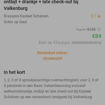
ontbijt + drankje + late check-out bij
Valkenburg
Brasserie Kasteel Schaloen
8.7
star
Schin op Geul
€120
Regulier
€84
Excl. ca. €3 p.p.p.n. toeristenbelasting
Binnenkort online::
Uitverkocht!
In het kort
1, 2, 3 of 4 sprookjesachtige overnachting(en) voor 2, 3 of
4 personen in een Basic Vakantiewoning inclusief
welkomstdrankje, ontbijt en late check-out bij Kasteel
Schaloen op een romantisch landgoed bij Valkenburg