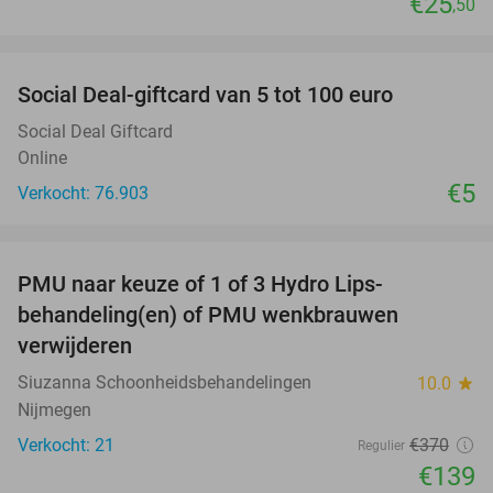
€25
,50
favorite_border
Social Deal-giftcard van 5 tot 100 euro
Social Deal Giftcard
Online
€5
Verkocht: 76.903
favorite_border
PMU naar keuze of 1 of 3 Hydro Lips-
62%
behandeling(en) of PMU wenkbrauwen
verwijderen
Siuzanna Schoonheidsbehandelingen
10.0
star
Nijmegen
Verkocht: 21
€370
Regulier
€139