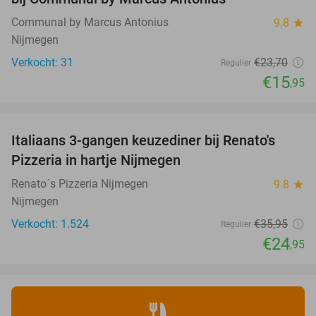
Communal by Marcus Antonius
9.8
star
Nijmegen
Verkocht: 31
€23
,70
Regulier
€15
,95
favorite_border
Italiaans 3-gangen keuzediner bij Renato's
31%
Pizzeria in hartje Nijmegen
Renato´s Pizzeria Nijmegen
9.8
star
Nijmegen
Verkocht: 1.524
€35
,95
Regulier
€24
,95