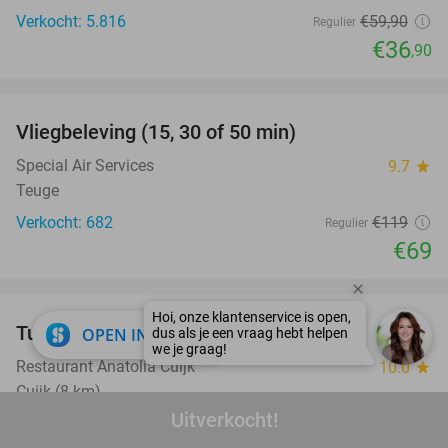
Verkocht: 5.816
€59
,90
Regulier
€36
,90
favorite_border
Vliegbeleving (15, 30 of 50 min)
42%
Special Air Services
9.7
star
Teuge
Verkocht: 682
€119
Regulier
€69
favorite_border
Turks 3-gangendiner à la carte
close
44%
OPEN IN APP
Restaurant Anatolia Cuijk
10.0
star
Cuijk (8 km)
Uitverkocht!
Verkocht: 89
€39
,15
Regulier