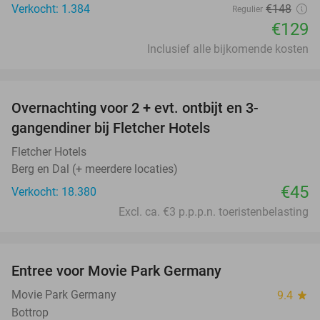
Verkocht: 1.384
€148
Regulier
€129
Inclusief alle bijkomende kosten
favorite_border
Overnachting voor 2 + evt. ontbijt en 3-
gangendiner bij Fletcher Hotels
Fletcher Hotels
Berg en Dal (+ meerdere locaties)
€45
Verkocht: 18.380
Excl. ca. €3 p.p.p.n. toeristenbelasting
favorite_border
Entree voor Movie Park Germany
38%
Movie Park Germany
9.4
star
Bottrop