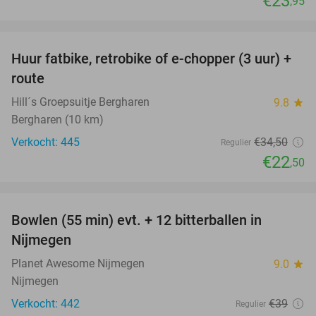
€23
,95
favorite_border
Huur fatbike, retrobike of e-chopper (3 uur) +
35%
route
Hill´s Groepsuitje Bergharen
9.8
star
Bergharen (10 km)
Verkocht: 445
€34
,50
Regulier
€22
,50
favorite_border
Bowlen (55 min) evt. + 12 bitterballen in
29%
Nijmegen
Planet Awesome Nijmegen
9.0
star
Nijmegen
Verkocht: 442
€39
Regulier