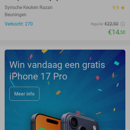
Syrische Keuken Razan
9.9
star
Beuningen
Verkocht: 270
€22
,50
Regulier
€14
,50
Win vandaag een gratis
iPhone 17 Pro
Meer info