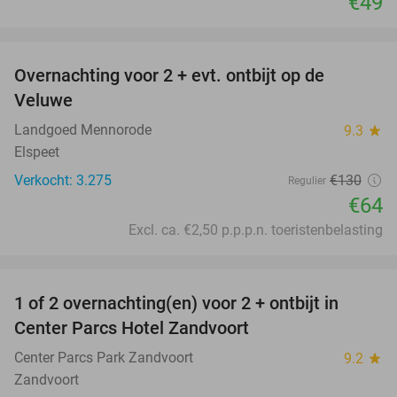
€49
favorite_border
Overnachting voor 2 + evt. ontbijt op de
51%
Veluwe
Landgoed Mennorode
9.3
star
Elspeet
Verkocht: 3.275
€130
Regulier
€64
Excl. ca. €2,50 p.p.p.n. toeristenbelasting
favorite_border
1 of 2 overnachting(en) voor 2 + ontbijt in
13%
Center Parcs Hotel Zandvoort
Center Parcs Park Zandvoort
9.2
star
Zandvoort