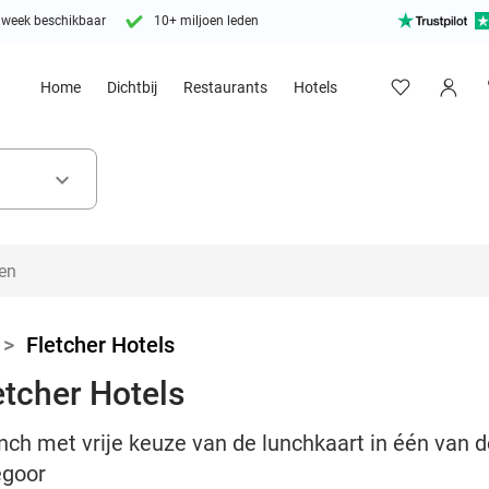
 week beschikbaar
10+ miljoen leden
Home
Dichtbij
Restaurants
Hotels
keyboard_arrow_down
>
Fletcher Hotels
etcher Hotels
unch met vrije keuze van de lunchkaart in één van d
egoor