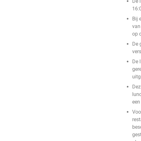
De 
16:0
Bij 
van 
op 
De 
vers
De l
gere
uit
Deze
lun
een 
Voo
rest
bes
ges