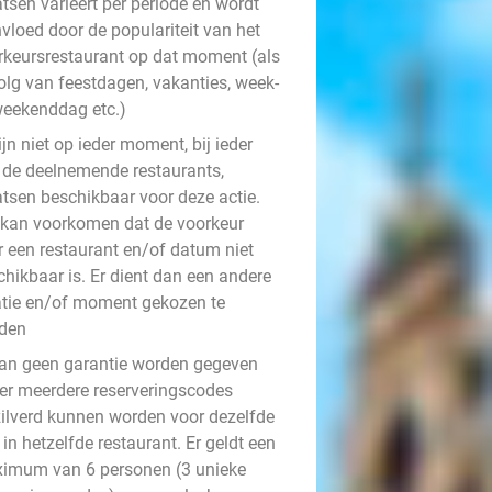
tsen varieert per periode en wordt
vloed door de populariteit van het
rkeursrestaurant op dat moment (als
olg van feestdagen, vakanties, week-
weekenddag etc.)
ijn niet op ieder moment, bij ieder
 de deelnemende restaurants,
atsen beschikbaar voor deze actie.
 kan voorkomen dat de voorkeur
r een restaurant en/of datum niet
chikbaar is. Er dient dan een andere
atie en/of moment gekozen te
den
kan geen garantie worden gegeven
 er meerdere reserveringscodes
zilverd kunnen worden voor dezelfde
in hetzelfde restaurant. Er geldt een
imum van 6 personen (3 unieke