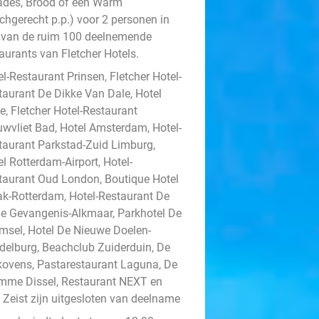
ades, Brood of een Warm
chgerecht p.p.) voor 2 personen in
 van de ruim 100 deelnemende
aurants van Fletcher Hotels.
l-Restaurant Prinsen, Fletcher Hotel-
taurant De Dikke Van Dale, Hotel
e, Fletcher Hotel-Restaurant
uwvliet Bad, Hotel Amsterdam, Hotel-
taurant Parkstad-Zuid Limburg,
l Rotterdam-Airport, Hotel-
taurant Oud London, Boutique Hotel
ak-Rotterdam, Hotel-Restaurant De
e Gevangenis-Alkmaar, Parkhotel De
msel, Hotel De Nieuwe Doelen-
delburg, Beachclub Zuiderduin, De
kovens, Pastarestaurant Laguna, De
mme Dissel, Restaurant NEXT en
t Zeist zijn uitgesloten van deelname