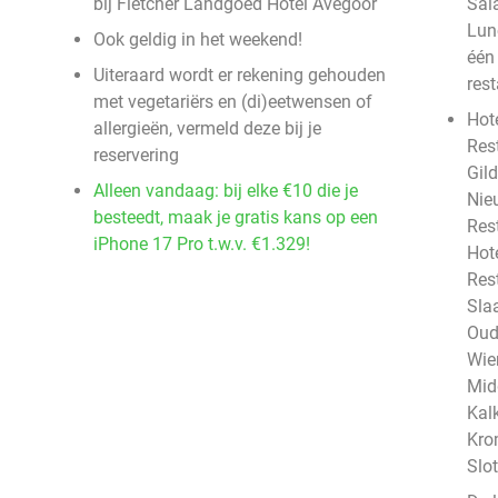
bij Fletcher Landgoed Hotel Avegoor
Sal
Lun
Ook geldig in het weekend!
één
Uiteraard wordt er rekening gehouden
rest
met vegetariërs en (di)eetwensen of
Hote
allergieën, vermeld deze bij je
Res
reservering
Gild
Alleen vandaag: bij elke €10 die je
Nie
besteedt, maak je gratis kans op een
Res
iPhone 17 Pro t.w.v. €1.329!
Hote
Res
Sla
Oud
Wie
Mid
Kal
Kro
Slo