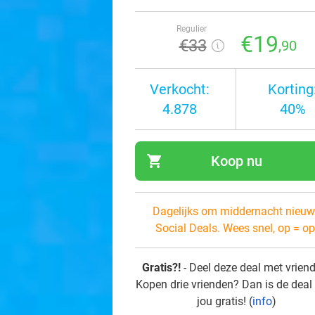
Regulier
€19
€33
,90
Verkocht:
Korting
4.878
40%
shopping_cart
Koop nu
navi
Dagelijks om middernacht nieuw
Social Deals. Wees snel, op = op
Gratis?!
- Deel deze deal met vrien
Kopen drie vrienden? Dan is de deal
jou gratis! (
info
)