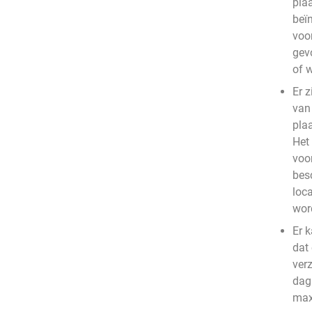
plaa
beïn
voo
gev
of 
Er z
van
pla
Het
voo
bes
loc
wor
Er 
dat
ver
dag 
max