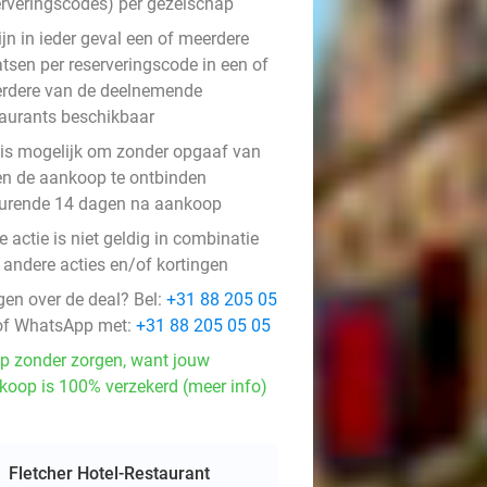
erveringscodes) per gezelschap
ijn in ieder geval een of meerdere
atsen per reserveringscode in een of
rdere van de deelnemende
taurants beschikbaar
 is mogelijk om zonder opgaaf van
en de aankoop te ontbinden
urende 14 dagen na aankoop
 actie is niet geldig in combinatie
 andere acties en/of kortingen
gen over de deal? Bel:
+31 88 205 05
f WhatsApp met:
+31 88 205 05 05
p zonder zorgen, want jouw
koop is 100% verzekerd (meer info)
Fletcher Hotel-Restaurant