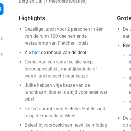
Berg en Dal (+ meerdere locaties)
l
Highlights
Grote
Gezellige lunch voor 2 personen in één
De 
van de ruim 100 deelnemende
aan
ard_arrow_right
restaurants van Fletcher Hotels
Res
Zie
hier
de inhoud van de deal
ard_arrow_right
v
Geniet van een verrukkelijke soep,
l
broodspecialiteit, maaltijdsalade of
m
warm lunchgerecht naar keuze
h
Jullie hebben vrije keuze van de
m
lunchkaart, dus er is altijd voor ieder wat
t
wils!
n
De restaurants van Fletcher Hotels vind
a
je op de mooiste plekken
De 
Beleef bijvoorbeeld een heerlijke middag
op 