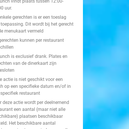
lunch vindt plaats tussen 12:00-
0 uur.
enkele gerechten is er een toeslag
toepassing. Dit wordt bij het gerecht
de menukaart vermeld
gerechten kunnen per restaurant
chillen
unch is exclusief drank. Plates en
chten van de dinerkaart zijn
gesloten
 actie is niet geschikt voor een
ch op een specifieke datum en/of in
specifiek restaurant
r deze actie wordt per deelnemend
aurant een aantal (maar niet alle
chikbare) plaatsen beschikbaar
teld. Het beschikbare aantal