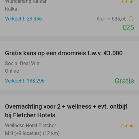
Wunderland Kalkar
8.9
star
Kalkar
Verkocht: 28.356
€36
,50
Regulier
€25
favorite_border
Gratis kans op een droomreis t.w.v. €3.000
Social Deal Win
Online
Gratis
Verkocht: 188.296
favorite_border
Overnachting voor 2 + wellness + evt. ontbijt
55%
bij Fletcher Hotels
Wellness-Hotel Fletcher
7.4
star
Mill (+9 locaties) (12 km)