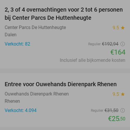
2, 3 of 4 overnachtingen voor 2 tot 6 personen
15%
bij Center Parcs De Huttenheugte
Center Parcs De Huttenheugte
9.5
star
Dalen
Verkocht: 82
€192
,94
Regulier
€164
Inclusief alle bijkomende kosten
favorite_border
Entree voor Ouwehands Dierenpark Rhenen
19%
Ouwehands Dierenpark Rhenen
9.5
star
Rhenen
Verkocht: 4.094
€31
,50
Regulier
€25
,50
favorite_border