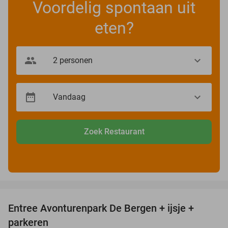
Voordelig spontaan uit
eten?
Zoek Restaurant
favorite_border
Entree Avonturenpark De Bergen + ijsje +
48%
parkeren