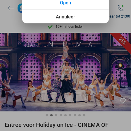
Open
Ontdek 15.000+ deals
7 dagen per week beschikbaar
Annuleer
Bereikbaar tot 21:00
10+ miljoen leden
9,4
op basis van
206.310 reviews
25%
Ontdek 15.000+ deals
7 dagen per week beschikbaar
10+ miljoen leden
favorite_border
Entree voor Holiday on Ice - CINEMA OF