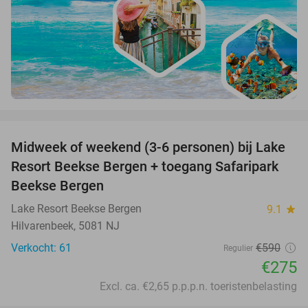
favorite_border
Midweek of weekend (3-6 personen) bij Lake
53%
Resort Beekse Bergen + toegang Safaripark
Beekse Bergen
Lake Resort Beekse Bergen
9.1
star
Hilvarenbeek, 5081 NJ
Verkocht: 61
€590
Regulier
€275
Excl. ca. €2,65 p.p.p.n. toeristenbelasting