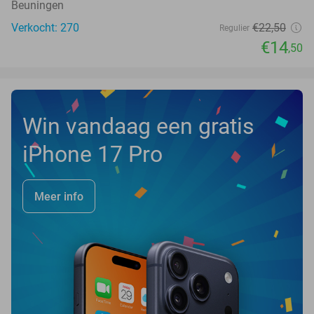
Beuningen
Verkocht: 270
€22
,50
Regulier
€14
,50
Win vandaag een gratis
iPhone 17 Pro
Meer info