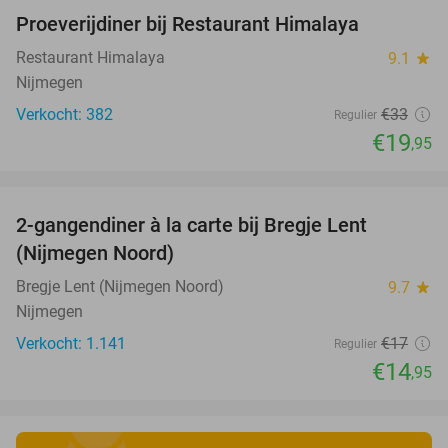
Proeverijdiner bij Restaurant Himalaya
40%
Restaurant Himalaya
9.1
star
Nijmegen
Verkocht: 382
€33
Regulier
€19
,95
favorite_border
2-gangendiner à la carte bij Bregje Lent
12%
(Nijmegen Noord)
Bregje Lent (Nijmegen Noord)
9.7
star
Nijmegen
Verkocht: 1.141
€17
Regulier
€14
,95