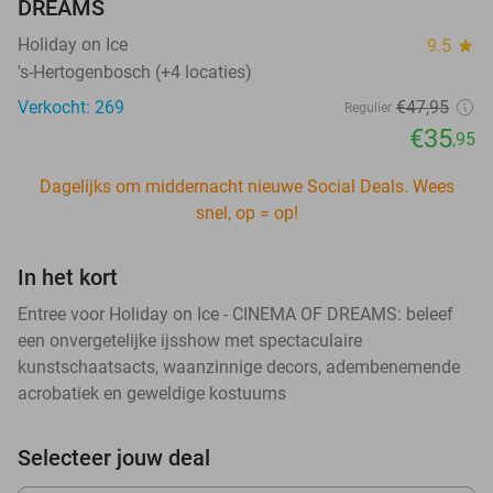
DREAMS
Holiday on Ice
9.5
star
's-Hertogenbosch (+4 locaties)
Verkocht: 269
€47
,95
Regulier
€35
,95
Dagelijks om middernacht nieuwe Social Deals. Wees
snel, op = op!
In het kort
Entree voor Holiday on Ice - CINEMA OF DREAMS: beleef
een onvergetelijke ijsshow met spectaculaire
kunstschaatsacts, waanzinnige decors, adembenemende
acrobatiek en geweldige kostuums
Selecteer jouw deal