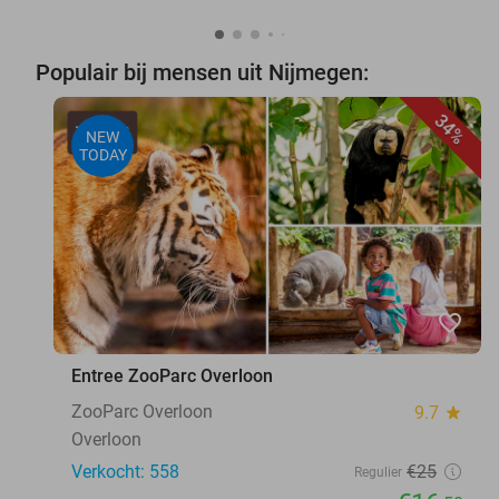
Populair bij mensen uit Nijmegen:
34%
NEW
TODAY
favorite_border
Entree ZooParc Overloon
ZooParc Overloon
9.7
star
Overloon
Verkocht: 558
€25
Regulier