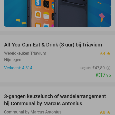
favorite_border
All-You-Can-Eat & Drink (3 uur) bij Triavium
21%
Wereldkeuken Triavium
9.4
star
Nijmegen
Verkocht: 4.814
€47
,80
Regulier
€37
,95
favorite_border
3-gangen keuzelunch of wandelarrangement
33%
bij Communal by Marcus Antonius
Communal by Marcus Antonius
9.8
star