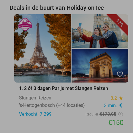
Deals in de buurt van Holiday on Ice
17%
favorite_border
1, 2 óf 3 dagen Parijs met Slangen Reizen
Slangen Reizen
8.2
star
's-Hertogenbosch (+44 locaties)
3 min.
directions_walk
Verkocht: 7.299
€179
,95
Regulier
€150