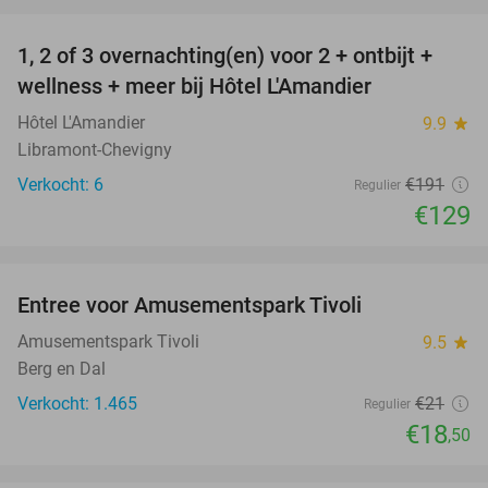
favorite_border
1, 2 of 3 overnachting(en) voor 2 + ontbijt +
32%
NEW
wellness + meer bij Hôtel L'Amandier
TODAY
Hôtel L'Amandier
9.9
star
Libramont-Chevigny
Verkocht: 6
€191
Regulier
€129
favorite_border
Entree voor Amusementspark Tivoli
12%
Amusementspark Tivoli
9.5
star
Berg en Dal
Verkocht: 1.465
€21
Regulier
€18
,50
favorite_border