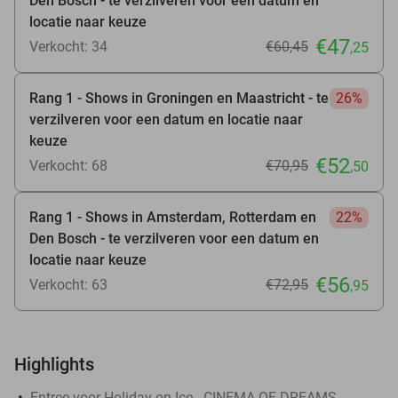
Den Bosch - te verzilveren voor een datum en
locatie naar keuze
€47
Verkocht: 34
€60
,45
,25
Rang 1 - Shows in Groningen en Maastricht - te
26%
verzilveren voor een datum en locatie naar
keuze
€52
Verkocht: 68
€70
,95
,50
Rang 1 - Shows in Amsterdam, Rotterdam en
22%
Den Bosch - te verzilveren voor een datum en
locatie naar keuze
€56
Verkocht: 63
€72
,95
,95
Highlights
Entree voor Holiday on Ice - CINEMA OF DREAMS