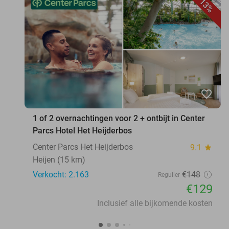
13%
favorite_border
1 of 2 overnachtingen voor 2 + ontbijt in Center
Parcs Hotel Het Heijderbos
Center Parcs Het Heijderbos
9.1
star
Heijen (15 km)
Verkocht: 2.163
€148
Regulier
€129
Inclusief alle bijkomende kosten