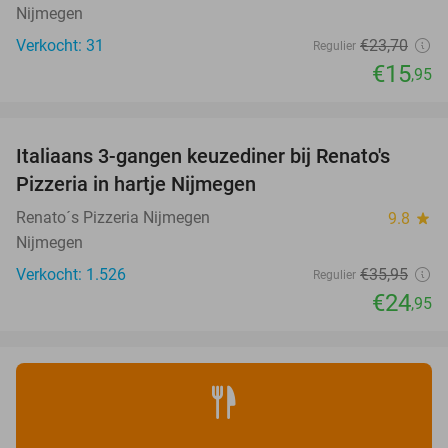
Nijmegen
Verkocht: 31
€23
,70
Regulier
€15
,95
favorite_border
Italiaans 3-gangen keuzediner bij Renato's
31%
Pizzeria in hartje Nijmegen
Renato´s Pizzeria Nijmegen
9.8
star
Nijmegen
Verkocht: 1.526
€35
,95
Regulier
€24
,95