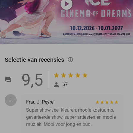
play_circle
Selectie van recensies
info_outlined
9,5
67
J.
Frau J. Peyre
Super show,veel kleuren, mooie kostuums,
gevarieerde show, super artiesten en mooie
muziek. Mooi voor jong en oud.