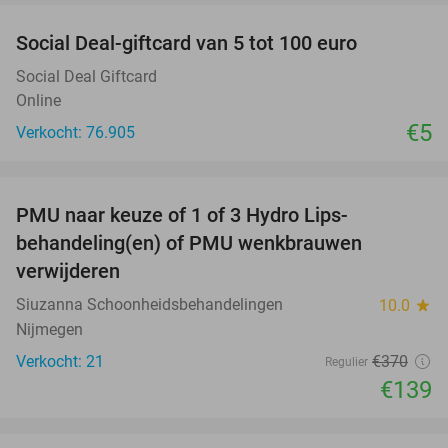
Social Deal-giftcard van 5 tot 100 euro
Social Deal Giftcard
Online
€5
Verkocht: 76.905
favorite_border
PMU naar keuze of 1 of 3 Hydro Lips-
62%
behandeling(en) of PMU wenkbrauwen
verwijderen
Siuzanna Schoonheidsbehandelingen
10.0
star
Nijmegen
Verkocht: 21
€370
Regulier
€139
favorite_border