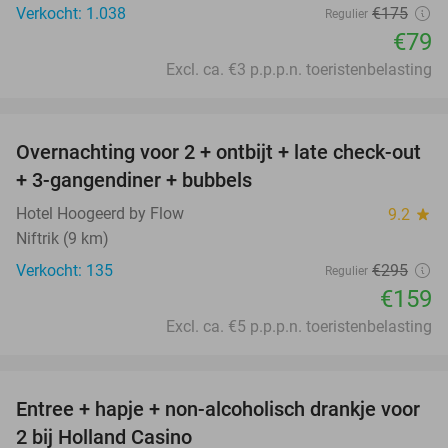
Verkocht: 1.038
€175
Regulier
€79
Excl. ca. €3 p.p.p.n. toeristenbelasting
favorite_border
Overnachting voor 2 + ontbijt + late check-out
46%
+ 3-gangendiner + bubbels
Hotel Hoogeerd by Flow
9.2
star
Niftrik (9 km)
Verkocht: 135
€295
Regulier
€159
Excl. ca. €5 p.p.p.n. toeristenbelasting
favorite_border
Entree + hapje + non-alcoholisch drankje voor
52%
2 bij Holland Casino