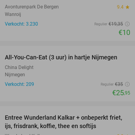
Avonturenpark De Bergen
9.4
star
Wanroij
Verkocht: 3.230
€19
,35
Regulier
€10
favorite_border
All-You-Can-Eat (3 uur) in hartje Nijmegen
26%
China Delight
Nijmegen
Verkocht: 209
€35
Regulier
€25
,95
favorite_border
Entree Wunderland Kalkar + onbeperkt friet,
32%
ijs, frisdrank, koffie, thee en softijs