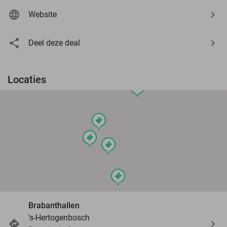
Website
Deel deze deal
Locaties
events
events
events
events
events
Brabanthallen
's-Hertogenbosch