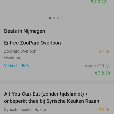
€16
,50
favorite_border
Deals in Nijmegen
Entree ZooParc Overloon
34%
NEW
TODAY
ZooParc Overloon
9.7
star
Overloon
Verkocht: 558
€25
Regulier
€16
,50
favorite_border
All-You-Can-Eat (zonder tijdslimiet) +
36%
onbeperkt thee bij Syrische Keuken Razan
Syrische Keuken Razan
9.9
star