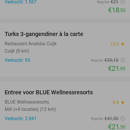
Verkocht: 1.567
€21
Regulier
€18
,50
favorite_border
Turks 3-gangendiner à la carte
44%
Restaurant Anatolia Cuijk
10.0
star
Cuijk (8 km)
Verkocht: 95
€39
,15
Regulier
€21
,95
favorite_border
Entree voor BLUE Wellnessresorts
48%
BLUE Wellnessresorts
8.8
star
Mill (+4 locaties) (12 km)
Verkocht: 2.841
€41
,50
Regulier
€21
,50