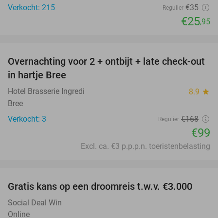
Verkocht: 215
€35
Regulier
€25
,95
favorite_border
Overnachting voor 2 + ontbijt + late check-out
41%
NEW
in hartje Bree
TODAY
Hotel Brasserie Ingredi
8.9
star
Bree
Verkocht: 3
€168
Regulier
€99
Excl. ca. €3 p.p.p.n. toeristenbelasting
favorite_border
Gratis kans op een droomreis t.w.v. €3.000
Social Deal Win
Online