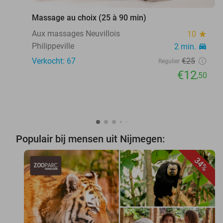
Massage au choix (25 à 90 min)
Aux massages Neuvillois
10
star
Philippeville
2 min.
directions_car
Verkocht: 67
€25
Regulier
€12
,50
Populair bij mensen uit Nijmegen:
34%