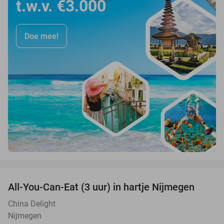
t.w.v. €3.000
Doe mee!
favorite_border
All-You-Can-Eat (3 uur) in hartje Nijmegen
26%
China Delight
Nijmegen