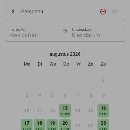
remove_circle_outline
add_circle_outline
2
Personen
Inchecken
Uitchecken
Kies datum
Kies datum
augustus 2026
Ma
Di
Wo
Do
Vr
Za
Zo
1
2
3
4
5
6
7
8
9
13
16
10
11
12
14
15
€169
€119
17
18
19
20
23
21
22
€129
€129
€119
€119
€119