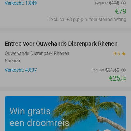
Verkocht: 1.049
€175
Regulier
€79
Excl. ca. €3 p.p.p.n. toeristenbelasting
favorite_border
Entree voor Ouwehands Dierenpark Rhenen
19%
Ouwehands Dierenpark Rhenen
9.5
star
Rhenen
Verkocht: 4.837
€31
,50
Regulier
€25
,50
Win gratis
een droomreis