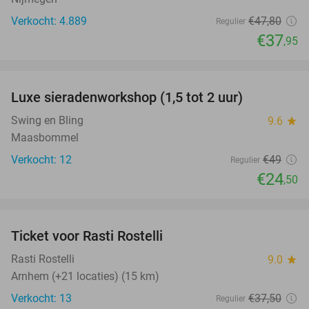
Verkocht: 4.889
€47
,80
Regulier
€37
,95
favorite_border
Luxe sieradenworkshop (1,5 tot 2 uur)
50%
NEW
TODAY
Swing en Bling
9.6
star
Maasbommel
Verkocht: 12
€49
Regulier
€24
,50
favorite_border
Ticket voor Rasti Rostelli
20%
NEW
TODAY
Rasti Rostelli
9.0
star
Arnhem (+21 locaties) (15 km)
Verkocht: 13
€37
,50
Regulier