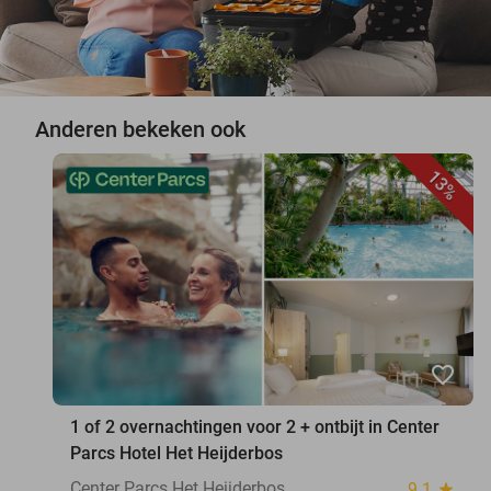
Anderen bekeken ook
13%
favorite_border
1 of 2 overnachtingen voor 2 + ontbijt in Center
Parcs Hotel Het Heijderbos
Center Parcs Het Heijderbos
9.1
star