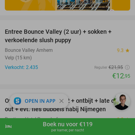
favorite_border
Entree Bounce Valley (2 uur) + sokken +
41%
verkoelende slush puppy
Bounce Valley Arnhem
9.3
star
Velp (15 km)
Verkocht: 2.435
€21
,95
Regulier
€12
,95
favorite_border
Overnachting(en) voor 2 + ontbijt + late check-
close
53%
OPEN IN APP
out + evt. fles bubbels nabij Nijmegen
Boutique Hotel Rozenhof
9.0
star
Boek nu voor €119
hotel
shopping_cart
Boek nu
navigate_next
Heilig Landstichting
per kamer, per nacht