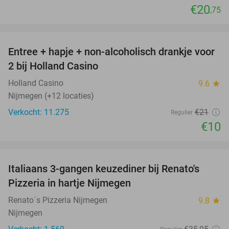
€20
,75
favorite_border
Entree + hapje + non-alcoholisch drankje voor
52%
2 bij Holland Casino
Holland Casino
9.6
star
Nijmegen (+12 locaties)
Verkocht: 11.275
€21
Regulier
€10
favorite_border
Italiaans 3-gangen keuzediner bij Renato's
31%
Pizzeria in hartje Nijmegen
Renato´s Pizzeria Nijmegen
9.8
star
Nijmegen