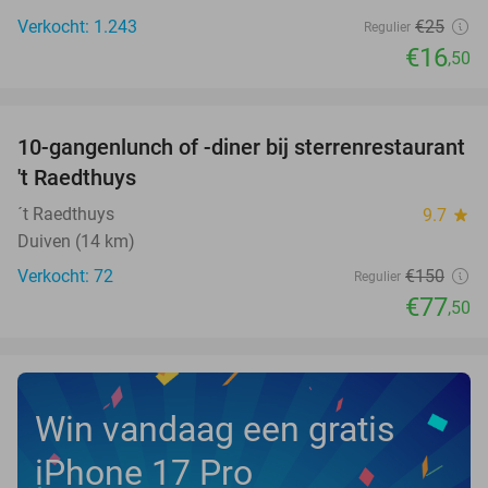
Verkocht: 1.243
€25
Regulier
€16
,50
favorite_border
10-gangenlunch of -diner bij sterrenrestaurant
48%
NEW
't Raedthuys
TODAY
´t Raedthuys
9.7
star
Duiven (14 km)
Verkocht: 72
€150
Regulier
€77
,50
Win vandaag een gratis
iPhone 17 Pro