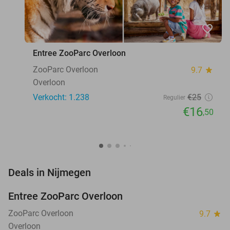
favorite_border
Entree ZooParc Overloon
ZooParc Overloon
9.7
star
Overloon
Verkocht: 1.238
€25
Regulier
€16
,50
favorite_border
Deals in Nijmegen
Entree ZooParc Overloon
34%
ZooParc Overloon
9.7
star
Overloon