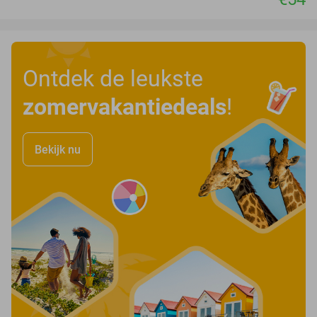
Ontdek de leukste
zomervakantiedeals
!
Bekijk nu