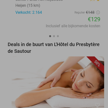
Heijen (15 km)
Verkocht: 2.164
€148
Regulier
€129
Inclusief alle bijkomende kosten
Deals in de buurt van L'Hôtel du Presbytère
de Sautour
50%
favorite_border