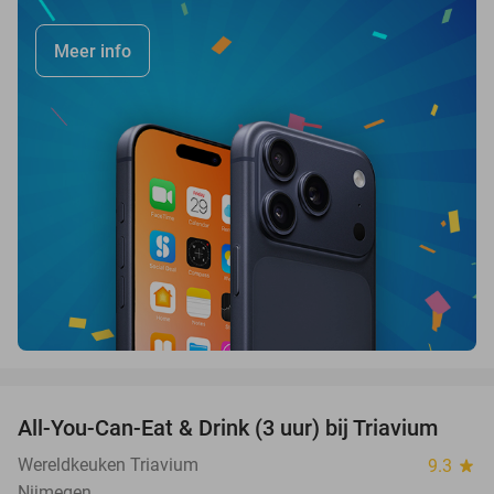
Meer info
favorite_border
All-You-Can-Eat & Drink (3 uur) bij Triavium
21%
Wereldkeuken Triavium
9.3
star
Nijmegen