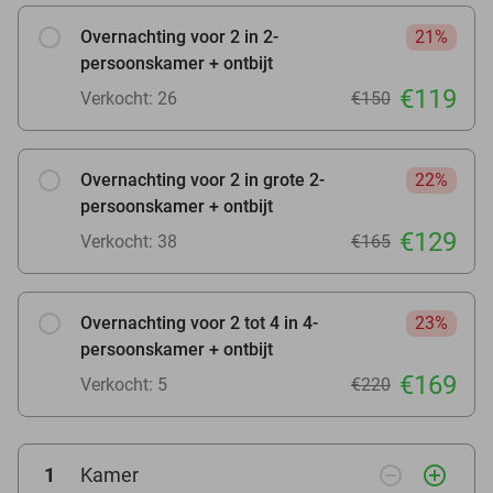
Overnachting voor 2 in 2-
21%
persoonskamer + ontbijt
€119
Verkocht: 26
€150
Overnachting voor 2 in grote 2-
22%
persoonskamer + ontbijt
€129
Verkocht: 38
€165
Overnachting voor 2 tot 4 in 4-
23%
persoonskamer + ontbijt
€169
Verkocht: 5
€220
remove_circle_outline
add_circle_outline
1
Kamer