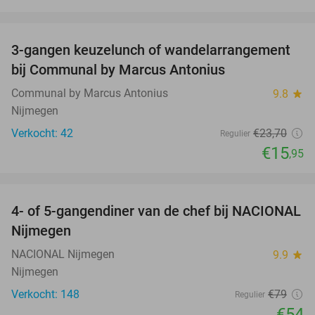
favorite_border
3-gangen keuzelunch of wandelarrangement
33%
bij Communal by Marcus Antonius
Communal by Marcus Antonius
9.8
star
Nijmegen
Verkocht: 42
€23
,70
Regulier
€15
,95
favorite_border
4- of 5-gangendiner van de chef bij NACIONAL
32%
Nijmegen
NACIONAL Nijmegen
9.9
star
Nijmegen
Verkocht: 148
€79
Regulier
€54