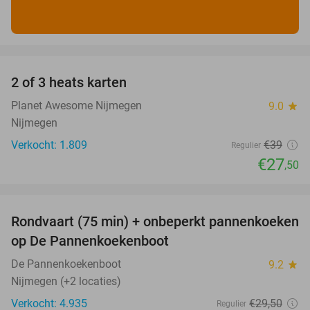
favorite_border
2 of 3 heats karten
29%
Planet Awesome Nijmegen
9.0
star
Nijmegen
Verkocht: 1.809
€39
Regulier
€27
,50
favorite_border
Rondvaart (75 min) + onbeperkt pannenkoeken
30%
op De Pannenkoekenboot
De Pannenkoekenboot
9.2
star
Nijmegen (+2 locaties)
Verkocht: 4.935
€29
,50
Regulier