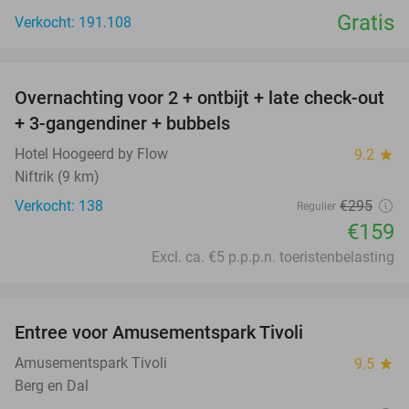
Gratis
Verkocht: 191.108
favorite_border
Overnachting voor 2 + ontbijt + late check-out
46%
+ 3-gangendiner + bubbels
Hotel Hoogeerd by Flow
9.2
star
Niftrik (9 km)
Verkocht: 138
€295
Regulier
€159
Excl. ca. €5 p.p.p.n. toeristenbelasting
favorite_border
Entree voor Amusementspark Tivoli
12%
Amusementspark Tivoli
9.5
star
Berg en Dal