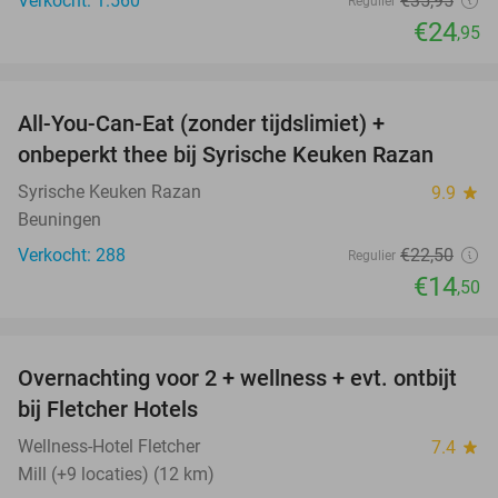
Verkocht: 1.560
€35
,95
Regulier
€24
,95
favorite_border
All-You-Can-Eat (zonder tijdslimiet) +
36%
onbeperkt thee bij Syrische Keuken Razan
Syrische Keuken Razan
9.9
star
Beuningen
Verkocht: 288
€22
,50
Regulier
€14
,50
favorite_border
Overnachting voor 2 + wellness + evt. ontbijt
55%
bij Fletcher Hotels
Wellness-Hotel Fletcher
7.4
star
Mill (+9 locaties) (12 km)