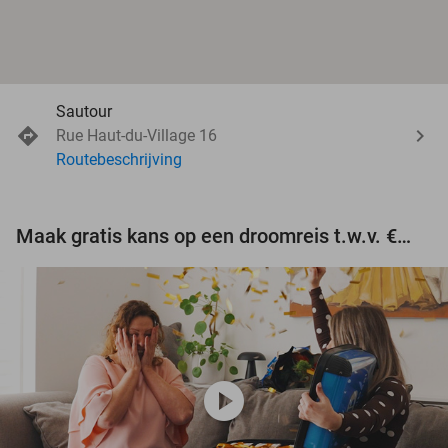
Sautour
Rue Haut-du-Village 16
Routebeschrijving
Maak gratis kans op een droomreis t.w.v. €3.000!
play_circle