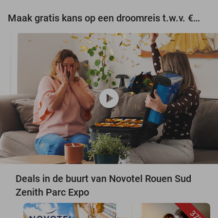
Maak gratis kans op een droomreis t.w.v. €3.000!
play_circle
Deals in de buurt van Novotel Rouen Sud
Zenith Parc Expo
37%