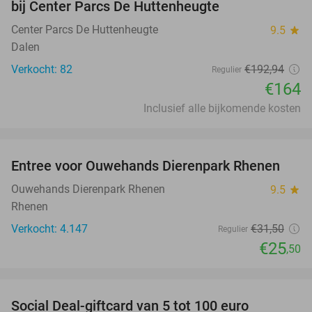
bij Center Parcs De Huttenheugte
Center Parcs De Huttenheugte
9.5
star
Dalen
Verkocht: 82
€192
,94
Regulier
€164
Inclusief alle bijkomende kosten
favorite_border
Entree voor Ouwehands Dierenpark Rhenen
19%
Ouwehands Dierenpark Rhenen
9.5
star
Rhenen
Verkocht: 4.147
€31
,50
Regulier
€25
,50
favorite_border
Social Deal-giftcard van 5 tot 100 euro