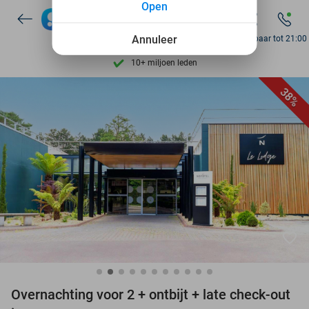
Open
7 dagen per week beschikbaar
10+ miljoen leden
Annuleer
Bereikbaar tot 21:00
9,4
op basis van
206.330 reviews
Ontdek 15.000+ deals
38%
7 dagen per week beschikbaar
10+ miljoen leden
favorite_border
Overnachting voor 2 + ontbijt + late check-out