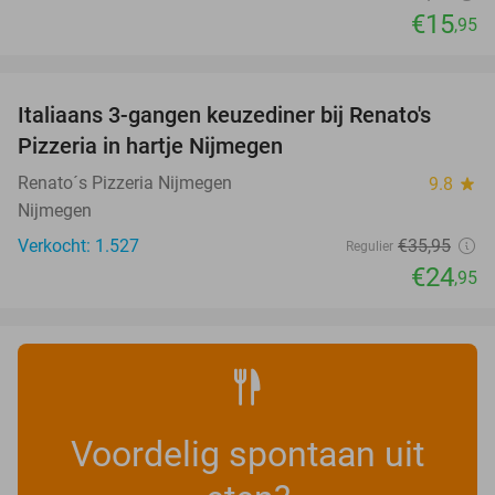
€15
,95
favorite_border
Italiaans 3-gangen keuzediner bij Renato's
31%
Pizzeria in hartje Nijmegen
Renato´s Pizzeria Nijmegen
9.8
star
Nijmegen
Verkocht: 1.527
€35
,95
Regulier
€24
,95
Voordelig spontaan uit