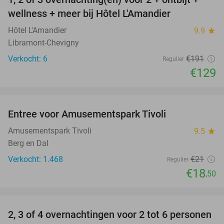
32%
NEW
wellness + meer bij Hôtel L'Amandier
TODAY
Hôtel L'Amandier
9.9
star
Libramont-Chevigny
Verkocht: 6
€191
Regulier
€129
favorite_border
Entree voor Amusementspark Tivoli
12%
Amusementspark Tivoli
9.5
star
Berg en Dal
Verkocht: 1.468
€21
Regulier
€18
,50
favorite_border
2, 3 of 4 overnachtingen voor 2 tot 6 personen
15%