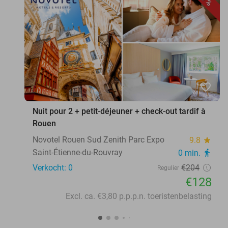
favorite_border
Nuit pour 2 + petit-déjeuner + check-out tardif à
Rouen
Novotel Rouen Sud Zenith Parc Expo
9.8
star
Saint-Étienne-du-Rouvray
0 min.
directions_walk
Verkocht: 0
€204
Regulier
€128
Excl. ca. €3,80 p.p.p.n. toeristenbelasting