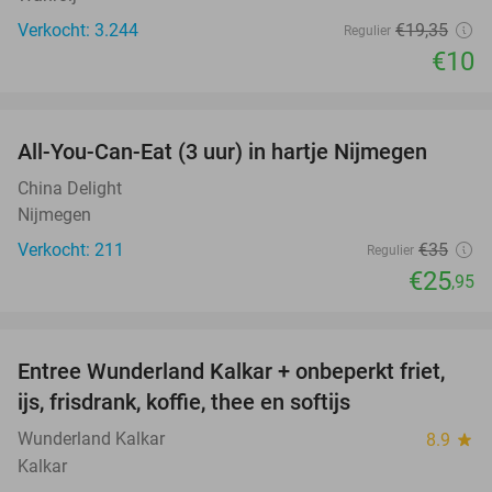
Verkocht: 3.244
€19
,35
Regulier
€10
favorite_border
All-You-Can-Eat (3 uur) in hartje Nijmegen
26%
China Delight
Nijmegen
Verkocht: 211
€35
Regulier
€25
,95
favorite_border
Entree Wunderland Kalkar + onbeperkt friet,
32%
ijs, frisdrank, koffie, thee en softijs
Wunderland Kalkar
8.9
star
Kalkar