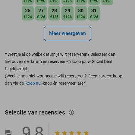
€126
€126
€126
€126
€126
€126
€126
26
27
28
29
30
31
€126
€126
€126
€126
€126
€126
Meer weergeven
*
Weet je al op welke datum je wilt reserveren? Selecteer dan
hierboven de datum en reserveer en koop jouw Social Deal
tegelijkertijd.
(Weet je nog niet wanneer je wilt reserveren? Geen zorgen: koop
dan via de ‘
koop nu
’-knop én reserveer later)
Selectie van recensies
info_outlined
9,8