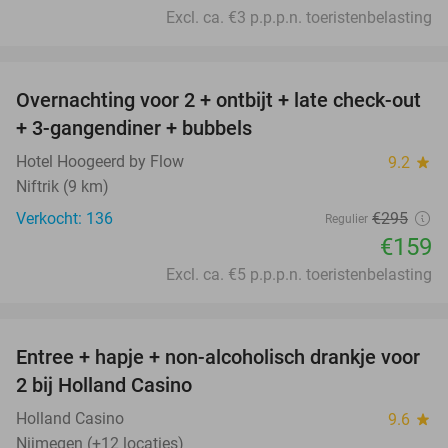
Excl. ca. €3 p.p.p.n. toeristenbelasting
favorite_border
Overnachting voor 2 + ontbijt + late check-out
46%
+ 3-gangendiner + bubbels
Hotel Hoogeerd by Flow
9.2
star
Niftrik (9 km)
Verkocht: 136
€295
Regulier
€159
Excl. ca. €5 p.p.p.n. toeristenbelasting
favorite_border
Entree + hapje + non-alcoholisch drankje voor
52%
2 bij Holland Casino
Holland Casino
9.6
star
Nijmegen (+12 locaties)