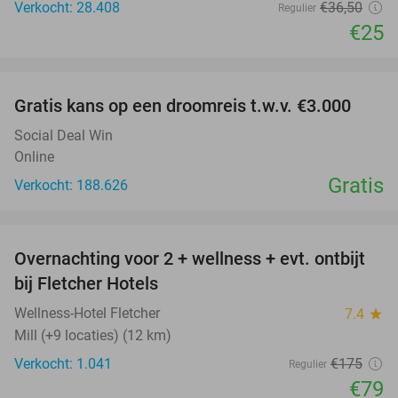
Verkocht: 28.408
€36
,50
Regulier
€25
favorite_border
Gratis kans op een droomreis t.w.v. €3.000
Social Deal Win
Online
Gratis
Verkocht: 188.626
favorite_border
Overnachting voor 2 + wellness + evt. ontbijt
55%
bij Fletcher Hotels
Wellness-Hotel Fletcher
7.4
star
Mill (+9 locaties) (12 km)
Verkocht: 1.041
€175
Regulier
€79