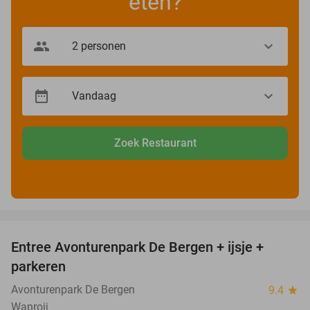
eten?
Zoek Restaurant
favorite_border
Entree Avonturenpark De Bergen + ijsje +
48%
parkeren
Avonturenpark De Bergen
9.4
star
Wanroij