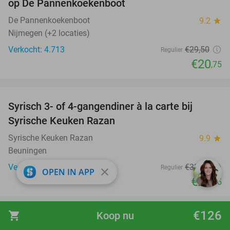
op De Pannenkoekenboot
De Pannenkoekenboot
9.2
star
Nijmegen (+2 locaties)
Verkocht: 4.713
€29
,50
Regulier
€20
,75
favorite_border
Syrisch 3- of 4-gangendiner à la carte bij
28%
Syrische Keuken Razan
Syrische Keuken Razan
9.9
star
Beuningen
Verkocht: 244
€33
,40
Regulier
close
OPEN IN APP
€23
,95
favorite_border
€126
shopping_cart
Koop nu
Huur fatbike, retrobike of e-chopper (3 uur) +
35%