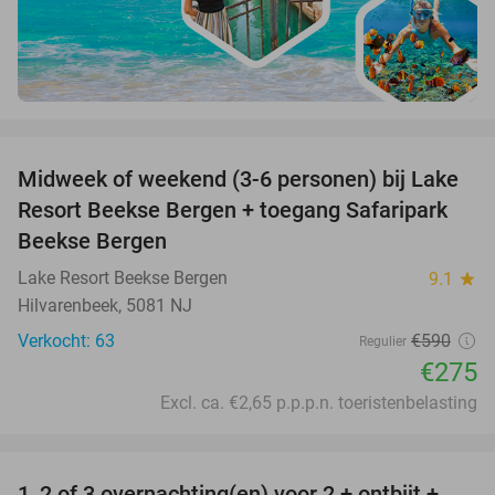
favorite_border
Midweek of weekend (3-6 personen) bij Lake
53%
Resort Beekse Bergen + toegang Safaripark
Beekse Bergen
Lake Resort Beekse Bergen
9.1
star
Hilvarenbeek, 5081 NJ
Verkocht: 63
€590
Regulier
€275
Excl. ca. €2,65 p.p.p.n. toeristenbelasting
favorite_border
1, 2 of 3 overnachting(en) voor 2 + ontbijt +