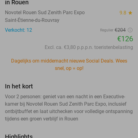
in Rouen
Novotel Rouen Sud Zenith Parc Expo
9.8
star
Saint-Étienne-du-Rouvray
Verkocht: 12
€204
Regulier
€126
Excl. ca. €3,80 p.p.p.n. toeristenbelasting
Dagelijks om middernacht nieuwe Social Deals. Wees
snel, op = op!
In het kort
Voor 2 personen: geniet van een nacht in een Executive-
kamer bij Novotel Rouen Sud Zenith Parc Expo, inclusief
ontbijtbuffet en laat uitchecken voor volledige ontspanning
tijdens een groen verblijf in Rouen
Highlights