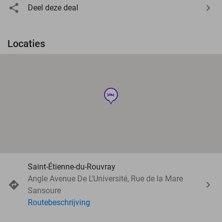
Deel deze deal
Locaties
hotel
Saint-Étienne-du-Rouvray
Angle Avenue De L'Université, Rue de la Mare
Sansoure
Routebeschrijving