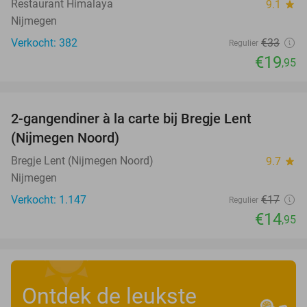
Restaurant Himalaya
9.1
star
Nijmegen
Verkocht: 382
€33
Regulier
€19
,95
favorite_border
2-gangendiner à la carte bij Bregje Lent
12%
(Nijmegen Noord)
Bregje Lent (Nijmegen Noord)
9.7
star
Nijmegen
Verkocht: 1.147
€17
Regulier
€14
,95
Ontdek de leukste