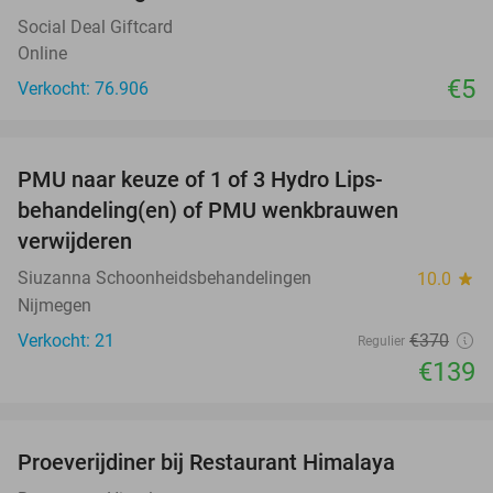
Social Deal Giftcard
Online
€5
Verkocht: 76.906
favorite_border
PMU naar keuze of 1 of 3 Hydro Lips-
62%
behandeling(en) of PMU wenkbrauwen
verwijderen
Siuzanna Schoonheidsbehandelingen
10.0
star
Nijmegen
Verkocht: 21
€370
Regulier
€139
favorite_border
Proeverijdiner bij Restaurant Himalaya
40%