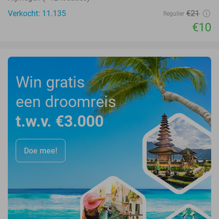
Verkocht: 11.135
€21
Regulier
€10
Win gratis
een droomreis
t.w.v. €3.000
Doe mee!