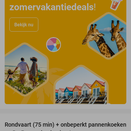
zomervakantiedeals
!
Bekijk nu
favorite_border
Rondvaart (75 min) + onbeperkt pannenkoeken
30%