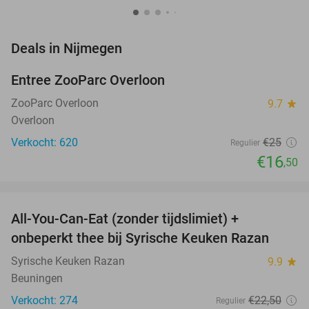
favorite_border
Deals in Nijmegen
Entree ZooParc Overloon
34%
NEW
TODAY
ZooParc Overloon
9.7
star
Overloon
Verkocht: 620
€25
Regulier
€16
,50
favorite_border
All-You-Can-Eat (zonder tijdslimiet) +
36%
onbeperkt thee bij Syrische Keuken Razan
Syrische Keuken Razan
9.9
star
Beuningen
Verkocht: 274
€22
,50
Regulier