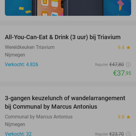
favorite_border
All-You-Can-Eat & Drink (3 uur) bij Triavium
21%
Wereldkeuken Triavium
9.4
star
Nijmegen
Verkocht: 4.826
€47
,80
Regulier
€37
,95
favorite_border
3-gangen keuzelunch of wandelarrangement
33%
bij Communal by Marcus Antonius
Communal by Marcus Antonius
9.8
star
Nijmegen
Verkocht: 32
€23
,70
Regulier