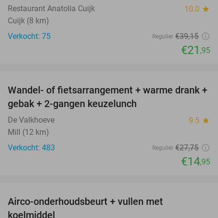
Restaurant Anatolia Cuijk
10.0
star
Cuijk (8 km)
Verkocht: 75
€39
,15
Regulier
€21
,95
favorite_border
Wandel- of fietsarrangement + warme drank +
46%
gebak + 2-gangen keuzelunch
De Valkhoeve
9.5
star
Mill (12 km)
Verkocht: 483
€27
,75
Regulier
€14
,95
favorite_border
Airco-onderhoudsbeurt + vullen met
57%
koelmiddel