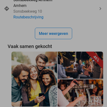
Arnhem
Sonsbeekweg 10
Routebeschrijving
Meer weergeven
Vaak samen gekocht
46%
favorite_border