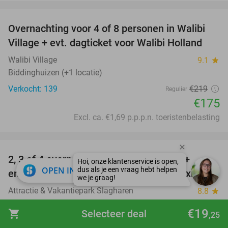
favorite_border
Overnachting voor 4 of 8 personen in Walibi
20%
Village + evt. dagticket voor Walibi Holland
Walibi Village
9.1
star
Biddinghuizen (+1 locatie)
Verkocht: 139
€219
Regulier
€175
Excl. ca. €1,69 p.p.p.n. toeristenbelasting
favorite_border
2, 3 of 4 overnachtingen voor 2-6 pers. +
55%
close
OPEN IN APP
entree Slagharen + waterpark Aqua Mexicana
Attractie & Vakantiepark Slagharen
8.8
star
Slagharen
€19
shopping_cart
Selecteer deal
,25
Verkocht: 1.318
€355
Regulier