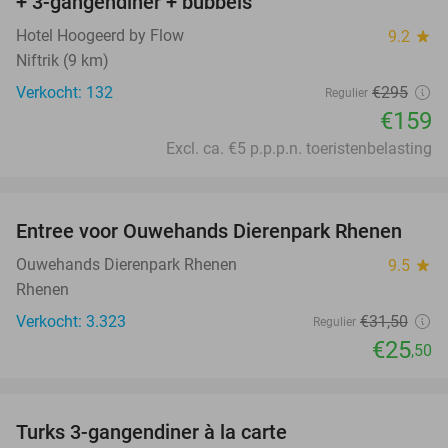
+ 3-gangendiner + bubbels
Hotel Hoogeerd by Flow
9.2
star
Niftrik (9 km)
Verkocht: 132
€295
Regulier
€159
Excl. ca. €5 p.p.p.n. toeristenbelasting
favorite_border
Entree voor Ouwehands Dierenpark Rhenen
19%
Ouwehands Dierenpark Rhenen
9.5
star
Rhenen
Verkocht: 3.323
€31
,50
Regulier
€25
,50
favorite_border
Turks 3-gangendiner à la carte
44%