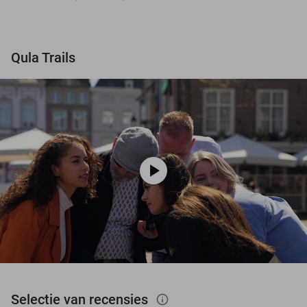
Qula Trails
play_circle
Selectie van recensies
info_outlined