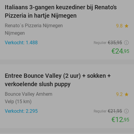
Italiaans 3-gangen keuzediner bij Renato's
31%
Pizzeria in hartje Nijmegen
Renato´s Pizzeria Nijmegen
9.8
star
Nijmegen
Verkocht: 1.488
€35
,95
Regulier
€24
,95
favorite_border
Entree Bounce Valley (2 uur) + sokken +
41%
verkoelende slush puppy
Bounce Valley Arnhem
9.2
star
Velp (15 km)
Verkocht: 2.295
€21
,95
Regulier
€12
,95
favorite_border