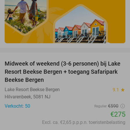
favorite_border
Midweek of weekend (3-6 personen) bij Lake
53%
Resort Beekse Bergen + toegang Safaripark
Beekse Bergen
Lake Resort Beekse Bergen
9.1
star
Hilvarenbeek, 5081 NJ
Verkocht: 50
€590
Regulier
€275
Excl. ca. €2,65 p.p.p.n. toeristenbelasting