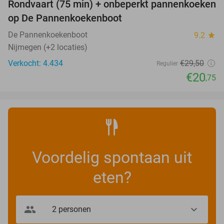
Rondvaart (75 min) + onbeperkt pannenkoeken
30%
op De Pannenkoekenboot
De Pannenkoekenboot
9.2
star
Nijmegen (+2 locaties)
Verkocht: 4.434
€29
,50
Regulier
€20
,75
Voordelig spontaan uit
eten?