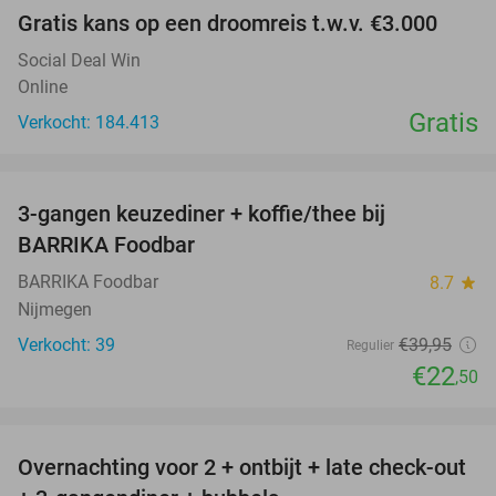
Gratis kans op een droomreis t.w.v. €3.000
Social Deal Win
Online
Gratis
Verkocht: 184.413
favorite_border
3-gangen keuzediner + koffie/thee bij
44%
BARRIKA Foodbar
BARRIKA Foodbar
8.7
star
Nijmegen
Verkocht: 39
€39
,95
Regulier
€22
,50
favorite_border
Overnachting voor 2 + ontbijt + late check-out
46%