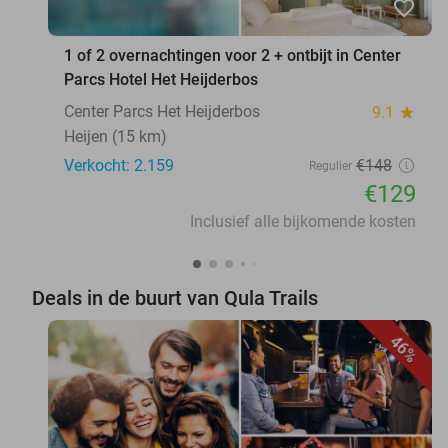
favorite_border
1 of 2 overnachtingen voor 2 + ontbijt in Center
Parcs Hotel Het Heijderbos
Center Parcs Het Heijderbos
9.1
star
Heijen (15 km)
Verkocht: 2.159
€148
Regulier
€129
Inclusief alle bijkomende kosten
Deals in de buurt van Qula Trails
46%