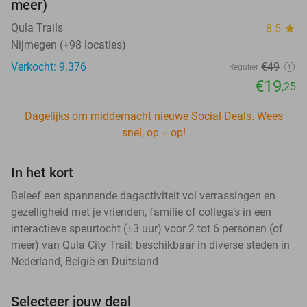
meer)
Qula Trails
8.5
star
Nijmegen (+98 locaties)
Verkocht: 9.376
€49
Regulier
€19
,25
Dagelijks om middernacht nieuwe Social Deals. Wees
snel, op = op!
In het kort
Beleef een spannende dagactiviteit vol verrassingen en
gezelligheid met je vrienden, familie of collega’s in een
interactieve speurtocht (±3 uur) voor 2 tot 6 personen (of
meer) van Qula City Trail: beschikbaar in diverse steden in
Nederland, België en Duitsland
Selecteer jouw deal