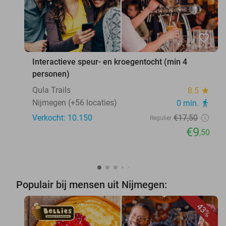
favorite_border
Interactieve speur- en kroegentocht (min 4
personen)
Qula Trails
8.5
star
Nijmegen (+56 locaties)
0 min.
directions_walk
Verkocht: 10.150
€17
,50
Regulier
€9
,50
Populair bij mensen uit Nijmegen:
43%