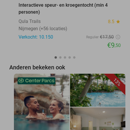
Interactieve speur- en kroegentocht (min 4
personen)
Qula Trails
8.5
star
Nijmegen (+56 locaties)
Verkocht: 10.150
€17
,50
Regulier
€9
,50
Anderen bekeken ook
13%