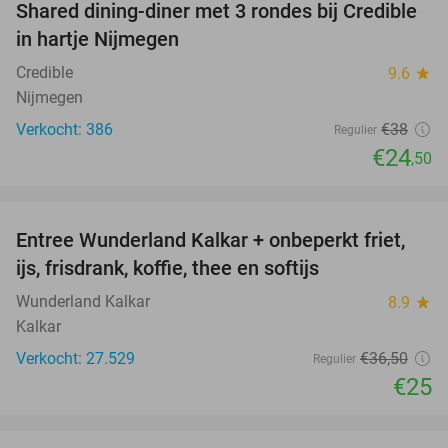
Shared dining-diner met 3 rondes bij Credible
36%
in hartje Nijmegen
Credible
9.6
star
Nijmegen
Verkocht: 386
€38
Regulier
€24
,50
favorite_border
Entree Wunderland Kalkar + onbeperkt friet,
32%
ijs, frisdrank, koffie, thee en softijs
Wunderland Kalkar
8.9
star
Kalkar
Verkocht: 27.529
€36
,50
Regulier
€25
favorite_border