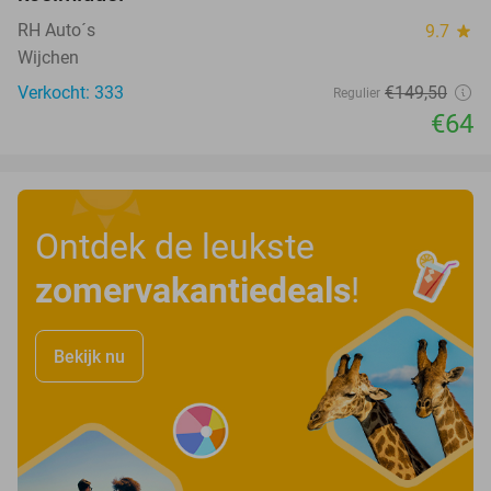
RH Auto´s
9.7
star
Wijchen
Verkocht: 333
€149
,50
Regulier
€64
Ontdek de leukste
zomervakantiedeals
!
Bekijk nu