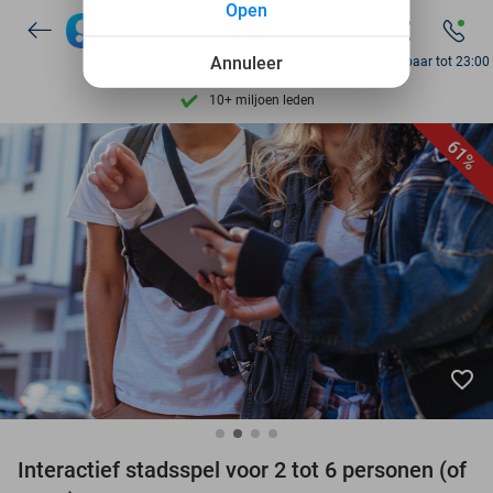
Open
Ontdek 15.000+ deals
7 dagen per week beschikbaar
Annuleer
Bereikbaar tot 23:00
10+ miljoen leden
9,4
op basis van
206.026 reviews
61%
Ontdek 15.000+ deals
7 dagen per week beschikbaar
10+ miljoen leden
favorite_border
Interactief stadsspel voor 2 tot 6 personen (of