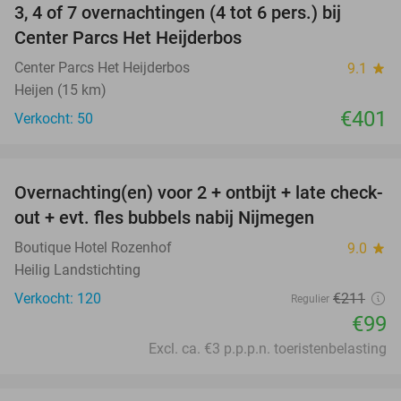
3, 4 of 7 overnachtingen (4 tot 6 pers.) bij
Center Parcs Het Heijderbos
Center Parcs Het Heijderbos
9.1
star
Heijen (15 km)
€401
Verkocht: 50
favorite_border
Overnachting(en) voor 2 + ontbijt + late check-
53%
out + evt. fles bubbels nabij Nijmegen
Boutique Hotel Rozenhof
9.0
star
Heilig Landstichting
Verkocht: 120
€211
Regulier
€99
Excl. ca. €3 p.p.p.n. toeristenbelasting
favorite_border