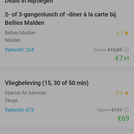
Deals in Nijmegen
2- of 3-gangenlunch of -diner à la carte bij
43%
Bellies Malden
Bellies Malden
9.7
star
Malden
Verkocht: 254
€13
,85
Regulier
€7
,95
favorite_border
Vliegbeleving (15, 30 of 50 min)
42%
Special Air Services
9.7
star
Teuge
Verkocht: 673
€119
Regulier
€69