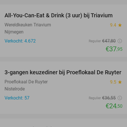
favorite_border
All-You-Can-Eat & Drink (3 uur) bij Triavium
21%
Wereldkeuken Triavium
9.4
star
Nijmegen
Verkocht: 4.672
€47
,80
Regulier
€37
,95
favorite_border
3-gangen keuzediner bij Proeflokaal De Ruyter
33%
Proeflokaal De Ruyter
9.5
star
Nistelrode
Verkocht: 57
€36
,55
Regulier
€24
,50
favorite_border