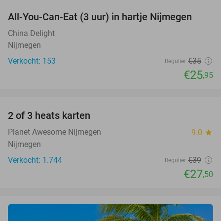
All-You-Can-Eat (3 uur) in hartje Nijmegen
26%
China Delight
Nijmegen
Verkocht: 153
€35
Regulier
€25
,95
favorite_border
2 of 3 heats karten
29%
Planet Awesome Nijmegen
9.0
star
Nijmegen
Verkocht: 1.744
€39
Regulier
€27
,50