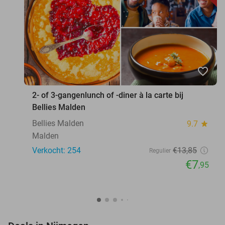
favorite_border
2- of 3-gangenlunch of -diner à la carte bij
Bellies Malden
Bellies Malden
9.7
star
Malden
Verkocht: 254
€13
,85
Regulier
€7
,95
favorite_border