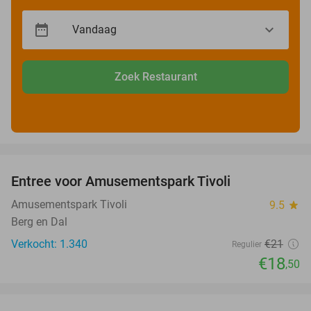
Zoek Restaurant
favorite_border
Entree voor Amusementspark Tivoli
12%
Amusementspark Tivoli
9.5
star
Berg en Dal
Verkocht: 1.340
€21
Regulier
€18
,50
favorite_border