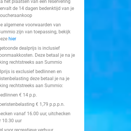
a het plaatsen van een reservering
ervalt de 14 dagen bedenktijd van je
voucheraankoop
e algemene voorwaarden van
ummio zijn van toepassing, bekijk
deze
hier
etoonde dealprijs is inclusief
oonmaakkosten. Deze betaal je na je
king rechtstreeks aan Summio
prijs is exclusief bedlinnen en
istenbelasting deze betaal je na je
king rechtstreeks aan Summio:
edlinnen € 14 p.p.
oeristenbelasting € 1,79 p.p.p.n.
hecken vanaf 16.00 uur, uitchecken
r 10.30 uur
l voor recreatieve verhuur