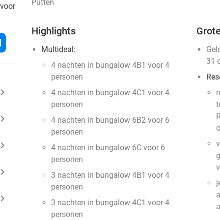
Putten
 voor
Highlights
Grote
l
Multideal:
Gel
31 
4 nachten in bungalow 4B1 voor 4
personen
Res
ard_arrow_right
4 nachten in bungalow 4C1 voor 4
r
personen
t
R
ard_arrow_right
4 nachten in bungalow 6B2 voor 6
o
personen
v
ard_arrow_right
4 nachten in bungalow 6C voor 6
g
personen
v
ard_arrow_right
3 nachten in bungalow 4B1 voor 4
j
personen
a
ard_arrow_right
3 nachten in bungalow 4C1 voor 4
personen