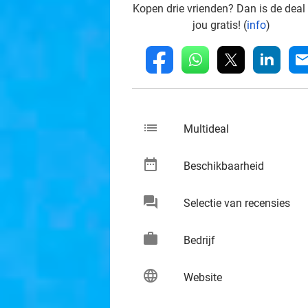
Kopen drie vrienden? Dan is de deal
jou gratis! (
info
)
whatsapp
linkedin
fb
mai
list
keybo
Multideal
date_range
keybo
Beschikbaarheid
chat
keybo
Selectie van recensies
work
keybo
Bedrijf
language
keybo
Website