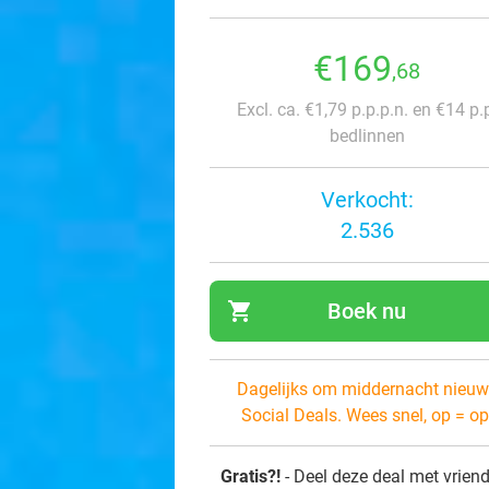
€169
,68
Excl. ca. €1,79 p.p.p.n. en €14 p.
bedlinnen
Verkocht:
2.536
shopping_cart
Boek nu
navi
Dagelijks om middernacht nieuw
Social Deals. Wees snel, op = op
Gratis?!
- Deel deze deal met vrien