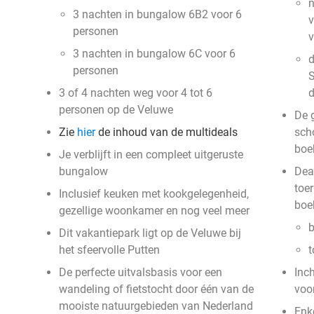
n
3 nachten in bungalow 6B2 voor 6
v
personen
3 nachten in bungalow 6C voor 6
d
personen
S
3 of 4 nachten weg voor 4 tot 6
personen op de Veluwe
De g
Zie
hier
de inhoud van de multideals
sch
boe
Je verblijft in een compleet uitgeruste
bungalow
Deal
toer
Inclusief keuken met kookgelegenheid,
boe
gezellige woonkamer en nog veel meer
b
Dit vakantiepark ligt op de Veluwe bij
het sfeervolle Putten
t
De perfecte uitvalsbasis voor een
Inc
wandeling of fietstocht door één van de
voo
mooiste natuurgebieden van Nederland
Enke