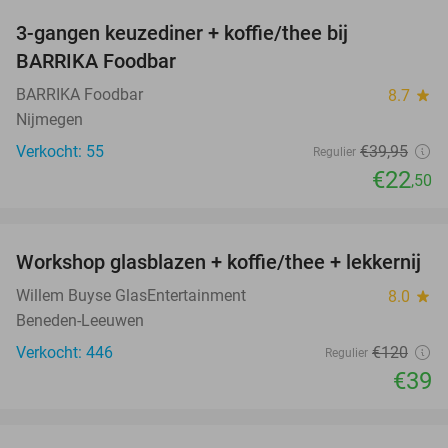
3-gangen keuzediner + koffie/thee bij
44%
BARRIKA Foodbar
BARRIKA Foodbar
8.7
star
Nijmegen
Verkocht: 55
€39
,95
Regulier
€22
,50
favorite_border
Workshop glasblazen + koffie/thee + lekkernij
68%
Willem Buyse GlasEntertainment
8.0
star
Beneden-Leeuwen
Verkocht: 446
€120
Regulier
€39
favorite_border