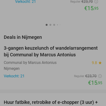
Verkocht: 21
€23
,70
Regulier
€15
,95
favorite_border
Deals in Nijmegen
3-gangen keuzelunch of wandelarrangement
33%
NEW
bij Communal by Marcus Antonius
TODAY
Communal by Marcus Antonius
9.8
star
Nijmegen
Verkocht: 21
€23
,70
Regulier
€15
,95
favorite_border
Huur fatbike, retrobike of e-chopper (3 uur) +
35%