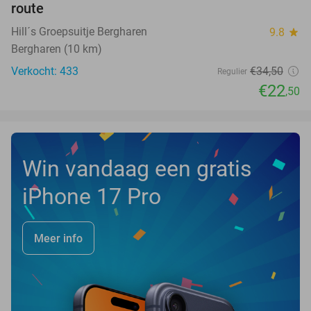
route
Hill´s Groepsuitje Bergharen
9.8
star
Bergharen (10 km)
Verkocht: 433
€34
,50
Regulier
€22
,50
Win vandaag een gratis
iPhone 17 Pro
Meer info