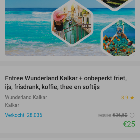
favorite_border
Entree Wunderland Kalkar + onbeperkt friet,
32%
ijs, frisdrank, koffie, thee en softijs
Wunderland Kalkar
8.9
star
Kalkar
Verkocht: 28.036
€36
,50
Regulier
€25
favorite_border