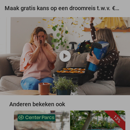
Maak gratis kans op een droomreis t.w.v. €3.000!
play_circle
Anderen bekeken ook
13%