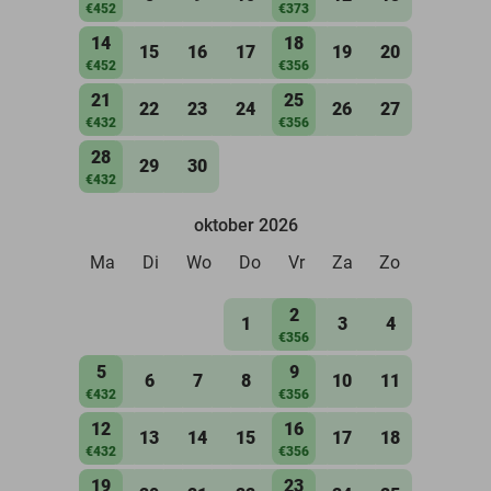
€452
€373
14
18
15
16
17
19
20
€452
€356
21
25
22
23
24
26
27
€432
€356
28
29
30
€432
oktober 2026
Ma
Di
Wo
Do
Vr
Za
Zo
2
1
3
4
€356
5
9
6
7
8
10
11
€432
€356
12
16
13
14
15
17
18
€432
€356
19
23