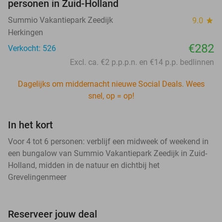
personen in Zuid-Holland
Summio Vakantiepark Zeedijk
9.0
star
Herkingen
€282
Verkocht: 526
Excl. ca. €2 p.p.p.n. en €14 p.p. bedlinnen
Dagelijks om middernacht nieuwe Social Deals. Wees
snel, op = op!
In het kort
Voor 4 tot 6 personen: verblijf een midweek of weekend in
een bungalow van Summio Vakantiepark Zeedijk in Zuid-
Holland, midden in de natuur en dichtbij het
Grevelingenmeer
Reserveer jouw deal