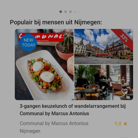
Populair bij mensen uit Nijmegen:
33%
NEW
TODAY
favorite_border
3-gangen keuzelunch of wandelarrangement bij
Communal by Marcus Antonius
Communal by Marcus Antonius
9.8
star
Nijmegen