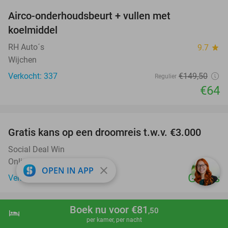
Airco-onderhoudsbeurt + vullen met
57%
koelmiddel
RH Auto´s
9.7
star
Wijchen
Verkocht: 337
€149
,50
Regulier
€64
favorite_border
Gratis kans op een droomreis t.w.v. €3.000
Social Deal Win
Online
close
OPEN IN APP
Gratis
Verkocht: 186.532
favorite_border
Boek nu voor €81
,50
hotel
shopping_cart
Boek nu
navigate_next
Wandel- of fietsarrangement + warme drank +
46%
per kamer, per nacht