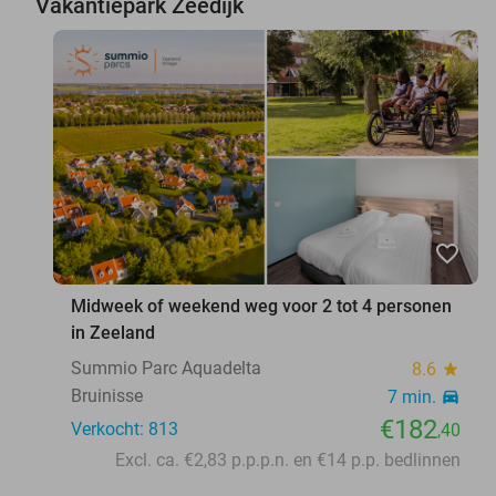
Vakantiepark Zeedijk
favorite_border
Midweek of weekend weg voor 2 tot 4 personen
in Zeeland
Summio Parc Aquadelta
8.6
star
Bruinisse
7 min.
directions_car
€182
Verkocht: 813
,40
Excl. ca. €2,83 p.p.p.n. en €14 p.p. bedlinnen