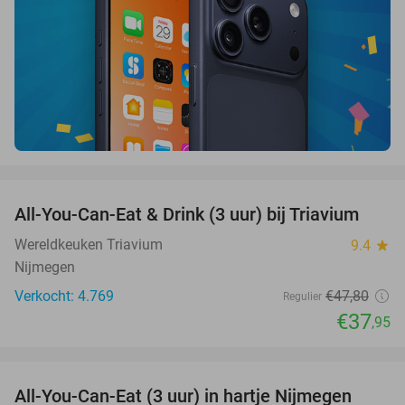
favorite_border
All-You-Can-Eat & Drink (3 uur) bij Triavium
21%
Wereldkeuken Triavium
9.4
star
Nijmegen
Verkocht: 4.769
€47
,80
Regulier
€37
,95
favorite_border
All-You-Can-Eat (3 uur) in hartje Nijmegen
26%