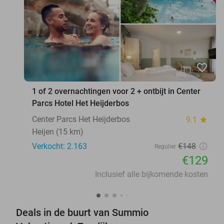
favorite_border
1 of 2 overnachtingen voor 2 + ontbijt in Center
Parcs Hotel Het Heijderbos
Center Parcs Het Heijderbos
9.1
star
Heijen (15 km)
Verkocht: 2.163
€148
Regulier
€129
Inclusief alle bijkomende kosten
Deals in de buurt van Summio