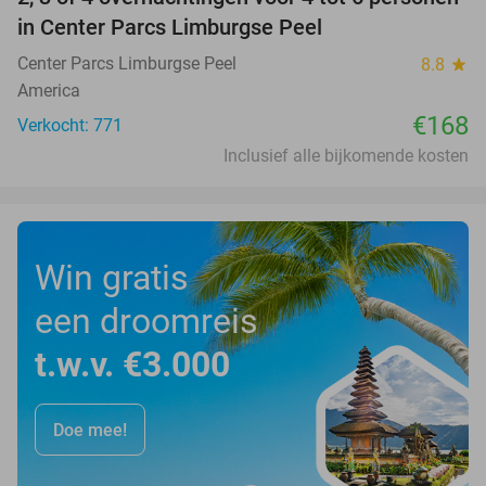
in Center Parcs Limburgse Peel
Center Parcs Limburgse Peel
8.8
star
America
€168
Verkocht: 771
Inclusief alle bijkomende kosten
Win gratis
een droomreis
t.w.v. €3.000
Doe mee!