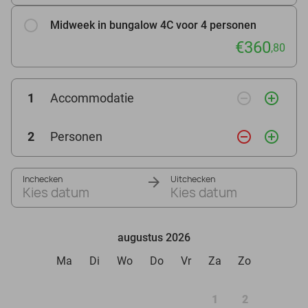
Midweek in bungalow 4C voor 4 personen
€360
,80
remove_circle_outline
add_circle_outline
1
Accommodatie
remove_circle_outline
add_circle_outline
2
Personen
Inchecken
Uitchecken
Kies datum
Kies datum
augustus 2026
Ma
Di
Wo
Do
Vr
Za
Zo
1
2