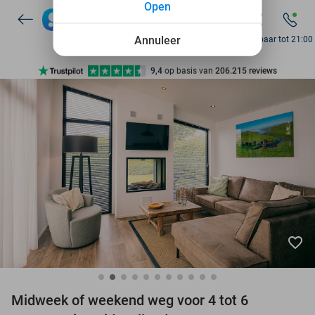
Open
7 dagen per week beschikbaar
10+ miljoen leden
Annuleer
Bereikbaar tot 21:00
9,4
op basis van
206.215 reviews
Ontdek 15.000+ deals
7 dagen per week beschikbaar
10+ miljoen leden
favorite_border
Midweek of weekend weg voor 4 tot 6