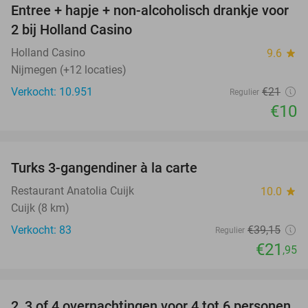
Entree + hapje + non-alcoholisch drankje voor
52%
2 bij Holland Casino
Holland Casino
9.6
star
Nijmegen (+12 locaties)
Verkocht: 10.951
€21
Regulier
€10
favorite_border
Turks 3-gangendiner à la carte
44%
Restaurant Anatolia Cuijk
10.0
star
Cuijk (8 km)
Verkocht: 83
€39
,15
Regulier
€21
,95
favorite_border
2, 3 of 4 overnachtingen voor 4 tot 6 personen