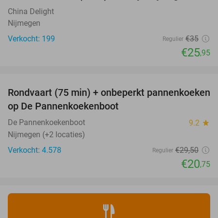
China Delight
Nijmegen
Verkocht: 199
€35
Regulier
€25
,95
favorite_border
Rondvaart (75 min) + onbeperkt pannenkoeken
30%
op De Pannenkoekenboot
De Pannenkoekenboot
9.2
star
Nijmegen (+2 locaties)
Verkocht: 4.578
€29
,50
Regulier
€20
,75