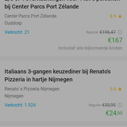
15%
bij Center Parcs Port Zélande
Center Parcs Port Zélande
8.9
star
Ouddorp
Verkocht: 21
€196
,47
Regulier
€167
Inclusief alle bijkomende kosten
favorite_border
Italiaans 3-gangen keuzediner bij Renato's
31%
Pizzeria in hartje Nijmegen
Renato´s Pizzeria Nijmegen
9.8
star
Nijmegen
Verkocht: 1.524
€35
,95
Regulier
€24
,95
favorite_border