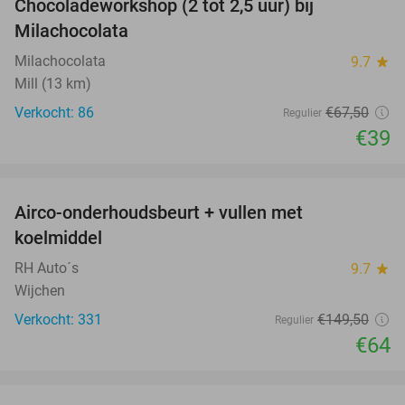
Chocoladeworkshop (2 tot 2,5 uur) bij
42%
Milachocolata
Milachocolata
9.7
star
Mill (13 km)
Verkocht: 86
€67
,50
Regulier
€39
favorite_border
Airco-onderhoudsbeurt + vullen met
57%
koelmiddel
RH Auto´s
9.7
star
Wijchen
Verkocht: 331
€149
,50
Regulier
€64
favorite_border