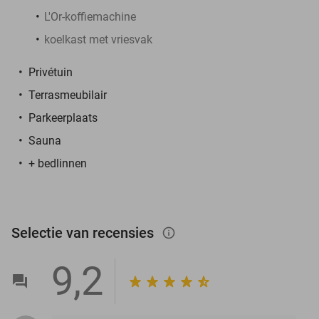
L'Or-koffiemachine
koelkast met vriesvak
Privétuin
Terrasmeubilair
Parkeerplaats
Sauna
+ bedlinnen
Selectie van recensies
info_outlined
9,2