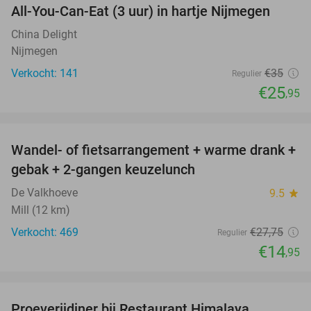
All-You-Can-Eat (3 uur) in hartje Nijmegen
26%
China Delight
Nijmegen
Verkocht: 141
€35
Regulier
€25
,95
favorite_border
Wandel- of fietsarrangement + warme drank +
46%
gebak + 2-gangen keuzelunch
De Valkhoeve
9.5
star
Mill (12 km)
Verkocht: 469
€27
,75
Regulier
€14
,95
favorite_border
Proeverijdiner bij Restaurant Himalaya