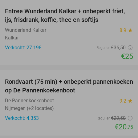
Entree Wunderland Kalkar + onbeperkt friet,
32%
ijs, frisdrank, koffie, thee en softijs
Wunderland Kalkar
8.9
star
Kalkar
Verkocht: 27.198
€36
,50
Regulier
€25
favorite_border
Rondvaart (75 min) + onbeperkt pannenkoeken
30%
op De Pannenkoekenboot
De Pannenkoekenboot
9.2
star
Nijmegen (+2 locaties)
Verkocht: 4.353
€29
,50
Regulier
€20
,75
favorite_border