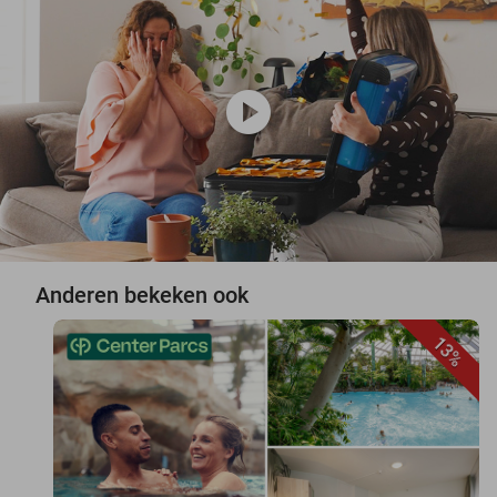
play_circle
Anderen bekeken ook
13%