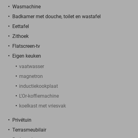
Wasmachine
Badkamer met douche, toilet en wastafel
Eettafel
Zithoek
Flatscreen-tv
Eigen keuken
vaatwasser
magnetron
inductiekookplaat
L'Or-koffiemachine
koelkast met vriesvak
Privétuin
Terrasmeubilair