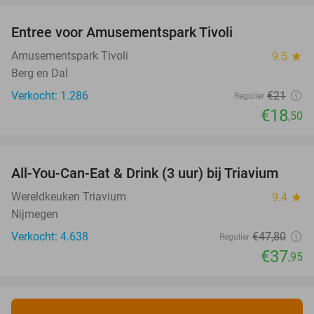
Entree voor Amusementspark Tivoli
12%
Amusementspark Tivoli
9.5
star
Berg en Dal
Verkocht: 1.286
€21
Regulier
€18
,50
favorite_border
All-You-Can-Eat & Drink (3 uur) bij Triavium
21%
Wereldkeuken Triavium
9.4
star
Nijmegen
Verkocht: 4.638
€47
,80
Regulier
€37
,95