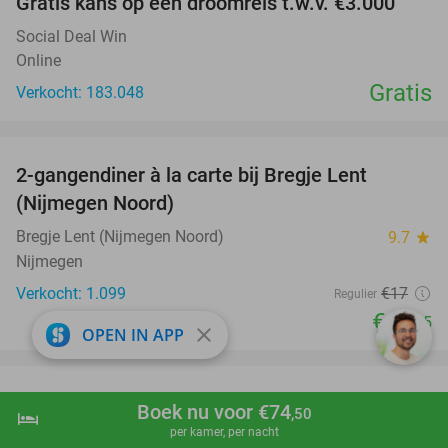
Gratis kans op een droomreis t.w.v. €3.000
Social Deal Win
Online
Gratis
Verkocht: 183.048
favorite_border
2-gangendiner à la carte bij Bregje Lent
12%
(Nijmegen Noord)
Bregje Lent (Nijmegen Noord)
9.7
star
Nijmegen
Verkocht: 1.099
€17
Regulier
€14
,95
close
OPEN IN APP
favorite_border
2-gangendiner à la carte bij Bregje Nijmegen
12%
Boek nu voor €74
,50
hotel
shopping_cart
Boek nu
navigate_next
per kamer, per nacht
Bregje Nijmegen Centrum
9.2
star