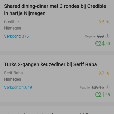
Shared dining-diner met 3 rondes bij Credible
36%
in hartje Nijmegen
Credible
9.5
star
Nijmegen
Verkocht: 376
€38
Regulier
€24
,50
favorite_border
Turks 3-gangen keuzediner bij Serif Baba
44%
Serif Baba
9.7
star
Nijmegen
Verkocht: 1.049
€39
,15
Regulier
€21
,95
favorite_border