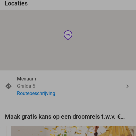
Locaties
hotel
Menaam
Gralda 5
Routebeschrijving
Maak gratis kans op een droomreis t.w.v. €3.000!