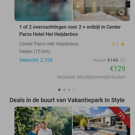
favorite_border
1 of 2 overnachtingen voor 2 + ontbijt in Center
Parcs Hotel Het Heijderbos
Center Parcs Het Heijderbos
9.1
star
Heijen (15 km)
Verkocht: 2.159
€148
Regulier
€129
Inclusief alle bijkomende kosten
Deals in de buurt van Vakantiepark In Style
72%