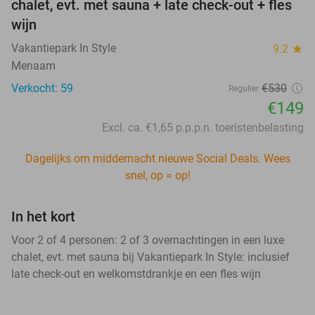
chalet, evt. met sauna + late check-out + fles
wijn
Vakantiepark In Style
9.2
star
Menaam
Verkocht: 59
€530
Regulier
€149
Excl. ca. €1,65 p.p.p.n. toeristenbelasting
Dagelijks om middernacht nieuwe Social Deals. Wees
snel, op = op!
In het kort
Voor 2 of 4 personen: 2 of 3 overnachtingen in een luxe
chalet, evt. met sauna bij Vakantiepark In Style: inclusief
late check-out en welkomstdrankje en een fles wijn