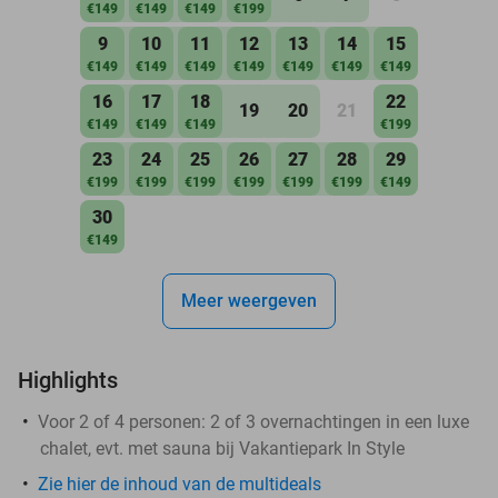
€149
€149
€149
€199
9
10
11
12
13
14
15
€149
€149
€149
€149
€149
€149
€149
16
17
18
22
19
20
21
€149
€149
€149
€199
23
24
25
26
27
28
29
€199
€199
€199
€199
€199
€199
€149
30
€149
Meer weergeven
Highlights
Voor 2 of 4 personen: 2 of 3 overnachtingen in een luxe
chalet, evt. met sauna bij Vakantiepark In Style
Zie hier de inhoud van de multideals