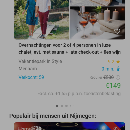
favorite_border
Overnachtingen voor 2 of 4 personen in luxe
chalet, evt. met sauna + late check-out + fles wijn
Vakantiepark In Style
9.2
star
Menaam
0 min.
directions_walk
Verkocht: 59
€530
Regulier
€149
Excl. ca. €1,65 p.p.p.n. toeristenbelasting
Populair bij mensen uit Nijmegen: