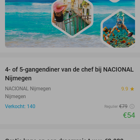
favorite_border
4- of 5-gangendiner van de chef bij NACIONAL
32%
Nijmegen
NACIONAL Nijmegen
9.9
star
Nijmegen
Verkocht: 140
€79
Regulier
€54
favorite_border