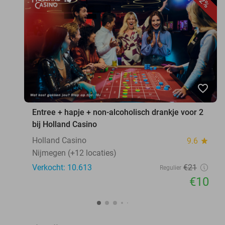
52%
favorite_border
Entree + hapje + non-alcoholisch drankje voor 2
bij Holland Casino
Holland Casino
9.6
star
Nijmegen (+12 locaties)
Verkocht: 10.613
€21
Regulier
€10