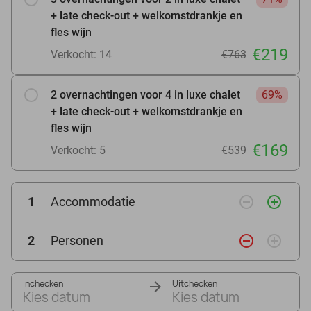
+ late check-out + welkomstdrankje en
fles wijn
€219
Verkocht: 14
€763
2 overnachtingen voor 4 in luxe chalet
69%
+ late check-out + welkomstdrankje en
fles wijn
€169
Verkocht: 5
€539
remove_circle_outline
add_circle_outline
1
Accommodatie
remove_circle_outline
add_circle_outline
2
Personen
Inchecken
Uitchecken
Kies datum
Kies datum