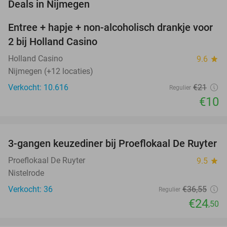
favorite_border
Deals in Nijmegen
Entree + hapje + non-alcoholisch drankje voor
52%
2 bij Holland Casino
Holland Casino
9.6
star
Nijmegen (+12 locaties)
Verkocht: 10.616
€21
Regulier
€10
favorite_border
3-gangen keuzediner bij Proeflokaal De Ruyter
33%
NEW
TODAY
Proeflokaal De Ruyter
9.5
star
Nistelrode
Verkocht: 36
€36
,55
Regulier
€24
,50
favorite_border