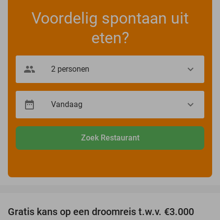
Voordelig spontaan uit
eten?
Zoek Restaurant
favorite_border
Gratis kans op een droomreis t.w.v. €3.000