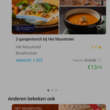
favorite_border
2-gangenlunch bij Het Maashotel
Het Maashotel
9.4
star
Broekhuizen
Verkocht: 1.432
€18
,60
Regulier
€13
,95
Anderen bekeken ook