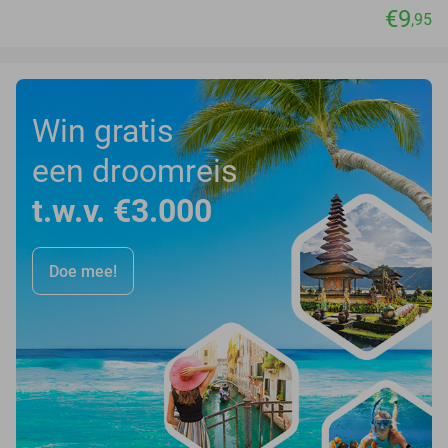
€9
,95
Win gratis
een droomreis
t.w.v. €3.000
Doe mee!