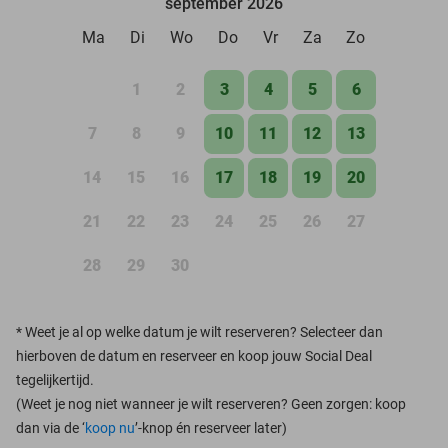
september 2026
Ma
Di
Wo
Do
Vr
Za
Zo
1
2
3
4
5
6
7
8
9
10
11
12
13
14
15
16
17
18
19
20
21
22
23
24
25
26
27
28
29
30
*
Weet je al op welke datum je wilt reserveren? Selecteer dan
hierboven de datum en reserveer en koop jouw Social Deal
tegelijkertijd.
(Weet je nog niet wanneer je wilt reserveren? Geen zorgen: koop
dan via de ‘
koop nu
’-knop én reserveer later)