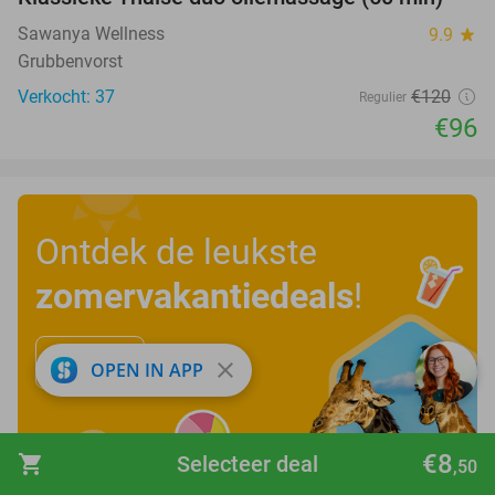
20%
Sawanya Wellness
9.9
star
Grubbenvorst
Verkocht: 37
€120
Regulier
€96
Ontdek de leukste
zomervakantiedeals
!
Bekijk nu
close
OPEN IN APP
€8
shopping_cart
Selecteer deal
,50