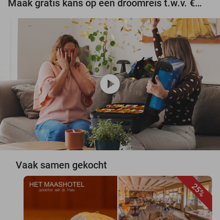
Maak gratis kans op een droomreis t.w.v. €3.000!
play_circle
Vaak samen gekocht
25%