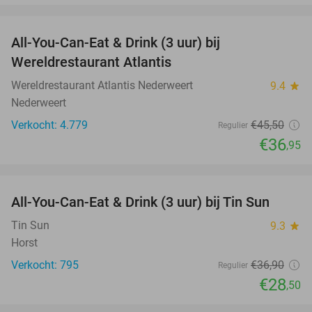
favorite_border
All-You-Can-Eat & Drink (3 uur) bij
19%
Wereldrestaurant Atlantis
Wereldrestaurant Atlantis Nederweert
9.4
star
Nederweert
Verkocht: 4.779
€45
,50
Regulier
€36
,95
favorite_border
All-You-Can-Eat & Drink (3 uur) bij Tin Sun
23%
Tin Sun
9.3
star
Horst
Verkocht: 795
€36
,90
Regulier
€28
,50
favorite_border