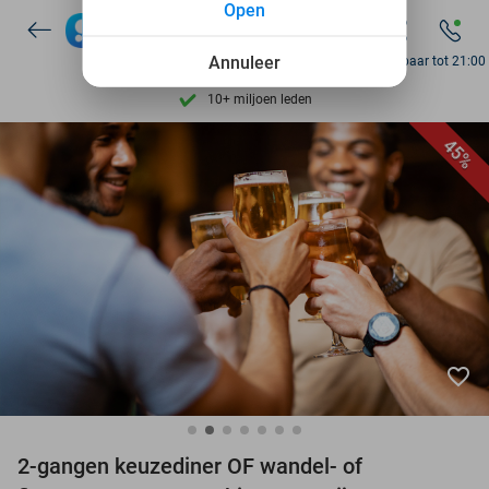
Open
7 dagen per week beschikbaar
10+ miljoen leden
Annuleer
Bereikbaar tot 21:00
9,4
op basis van
206.160 reviews
Ontdek 15.000+ deals
45%
7 dagen per week beschikbaar
10+ miljoen leden
favorite_border
2-gangen keuzediner OF wandel- of