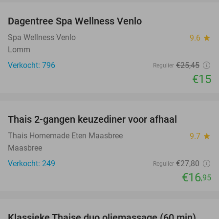
Dagentree Spa Wellness Venlo
41%
Spa Wellness Venlo
9.6
star
Lomm
Verkocht: 796
€25
,45
Regulier
€15
favorite_border
Thais 2-gangen keuzediner voor afhaal
39%
Thais Homemade Eten Maasbree
9.7
star
Maasbree
Verkocht: 249
€27
,80
Regulier
€16
,95
favorite_border
Klassieke Thaise duo oliemassage (60 min)