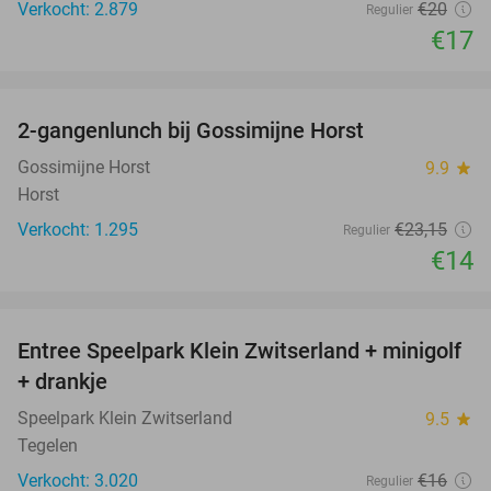
Verkocht: 2.879
€20
Regulier
€17
favorite_border
2-gangenlunch bij Gossimijne Horst
40%
Gossimijne Horst
9.9
star
Horst
Verkocht: 1.295
€23
,15
Regulier
€14
favorite_border
Entree Speelpark Klein Zwitserland + minigolf
38%
+ drankje
Speelpark Klein Zwitserland
9.5
star
Tegelen
Verkocht: 3.020
€16
Regulier