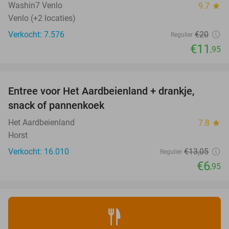
Washin7 Venlo
9.7
star
Venlo (+2 locaties)
Verkocht: 7.576
€20
Regulier
€11
,95
favorite_border
Entree voor Het Aardbeienland + drankje,
47%
snack of pannenkoek
Het Aardbeienland
7.8
star
Horst
Verkocht: 16.010
€13
,05
Regulier
€6
,95