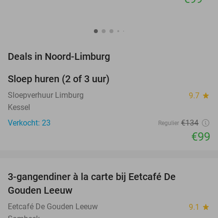
favorite_border
Deals in Noord-Limburg
Sloep huren (2 of 3 uur)
26%
NEW
TODAY
Sloepverhuur Limburg
9.7
star
Kessel
Verkocht: 23
€134
Regulier
€99
favorite_border
3-gangendiner à la carte bij Eetcafé De
33%
Gouden Leeuw
Eetcafé De Gouden Leeuw
9.1
star