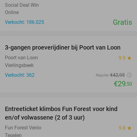
Social Deal Win
Online
Gratis
Verkocht: 186.025
favorite_border
3-gangen proeverijdiner bij Poort van Loon
31%
Poort van Loon
9.9
star
Vierlingsbeek
Verkocht: 362
€42
,95
Regulier
€29
,50
favorite_border
Entreeticket klimbos Fun Forest voor kind
20%
en/of volwassene (2 of 3 uur)
Fun Forest Venlo
9.8
star
Tegelen