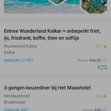
favorite_border
Entree Wunderland Kalkar + onbeperkt friet,
32%
ijs, frisdrank, koffie, thee en softijs
Wunderland Kalkar
8.9
star
Kalkar
Verkocht: 27.927
€36
,50
Regulier
€25
favorite_border
3-gangen keuzediner bij Het Maashotel
38%
Het Maashotel
9.4
star
Broekhuizen
Verkocht: 847
€45
Regulier