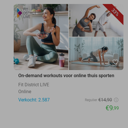
33%
favorite_border
On-demand workouts voor online thuis sporten
Fit District LIVE
Online
Verkocht: 2.587
€14
,90
Regulier
€9
,99