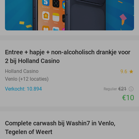
favorite_border
Entree + hapje + non-alcoholisch drankje voor
52%
2 bij Holland Casino
Holland Casino
9.6
star
Venlo (+12 locaties)
Verkocht: 10.894
€21
Regulier
€10
favorite_border
Complete carwash bij Washin7 in Venlo,
40%
Tegelen of Weert