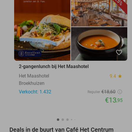
25%
favorite_border
2-gangenlunch bij Het Maashotel
Het Maashotel
9.4
star
Broekhuizen
Verkocht: 1.432
€18
,60
Regulier
€13
,95
Deals in de buurt van Café Het Centrum