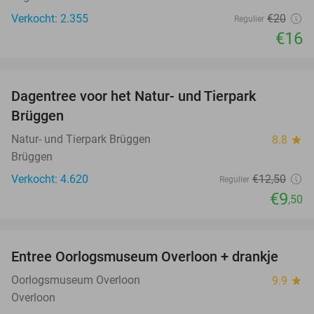
Verkocht: 2.355
€20
Regulier
€16
favorite_border
Dagentree voor het Natur- und Tierpark
24%
Brüggen
Natur- und Tierpark Brüggen
8.8
star
Brüggen
Verkocht: 4.620
€12
,50
Regulier
€9
,50
favorite_border
Entree Oorlogsmuseum Overloon + drankje
15%
Oorlogsmuseum Overloon
9.9
star
Overloon