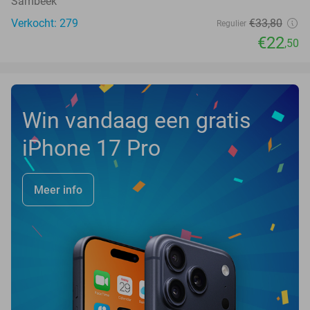
Sambeek
Verkocht: 279
€33
,80
Regulier
€22
,50
Win vandaag een gratis
iPhone 17 Pro
Meer info