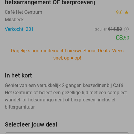
fietsarrangement OF bierproeverij
Café Het Centrum
9.6
star
Milsbeek
Verkocht: 201
€15
,50
Regulier
€8
,50
Dagelijks om middernacht nieuwe Social Deals. Wees
snel, op = op!
In het kort
Geniet van een verrukkelijk 2-gangen keuzediner bij Café
Het Centrum: of beleef een gezellige tijd met een compleet
wandel- of fietsarrangement of bierproeverij inclusief
bittergarnituur
Selecteer jouw deal