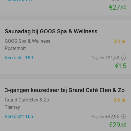
€27
,95
favorite_border
Saunadag bij GOOS Spa & Wellness
52%
GOOS Spa & Wellness
8.8
star
Posterholt
Verkocht: 189
€31
,50
Regulier
€15
favorite_border
3-gangen keuzediner bij Grand Café Eten & Zo
31%
Grand Café Eten & Zo
9.9
star
Tienray
Verkocht: 165
€42
,95
Regulier
€29
,50