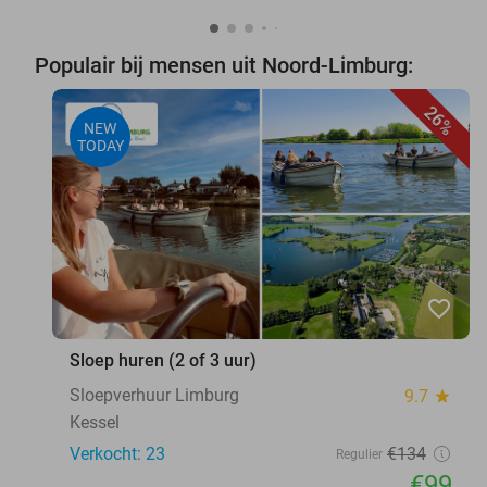
Populair bij mensen uit Noord-Limburg:
26%
NEW
TODAY
favorite_border
Sloep huren (2 of 3 uur)
Sloepverhuur Limburg
9.7
star
Kessel
Verkocht: 23
€134
Regulier
€99