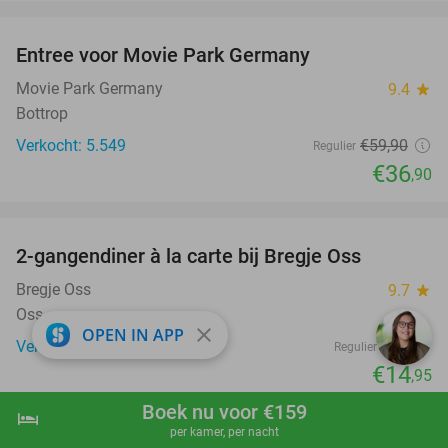
favorite_border
Entree voor Movie Park Germany
38%
Movie Park Germany
9.4
star
Bottrop
Verkocht: 5.549
€59
,90
Regulier
€36
,90
favorite_border
2-gangendiner à la carte bij Bregje Oss
12%
Bregje Oss
9.7
star
Oss
close
OPEN IN APP
Verkocht: 770
€17
Regulier
€14
,95
favorite_border
Boek nu voor €159
hotel
shopping_cart
Boek nu
navigate_next
per kamer, per nacht