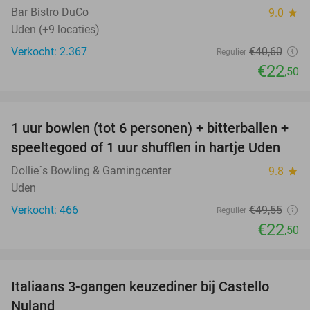
Bar Bistro DuCo
9.0
star
Uden (+9 locaties)
Verkocht: 2.367
€40
,60
Regulier
€22
,50
favorite_border
1 uur bowlen (tot 6 personen) + bitterballen +
55%
speeltegoed of 1 uur shufflen in hartje Uden
Dollie´s Bowling & Gamingcenter
9.8
star
Uden
Verkocht: 466
€49
,55
Regulier
€22
,50
favorite_border
Italiaans 3-gangen keuzediner bij Castello
24%
Nuland