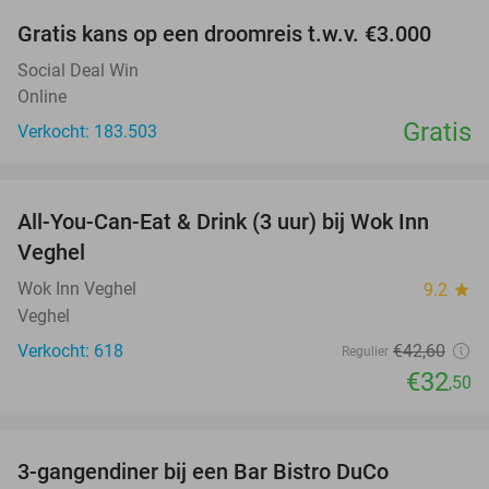
Gratis kans op een droomreis t.w.v. €3.000
Social Deal Win
Online
Gratis
Verkocht: 183.503
favorite_border
All-You-Can-Eat & Drink (3 uur) bij Wok Inn
24%
Veghel
Wok Inn Veghel
9.2
star
Veghel
Verkocht: 618
€42
,60
Regulier
€32
,50
favorite_border
3-gangendiner bij een Bar Bistro DuCo
45%