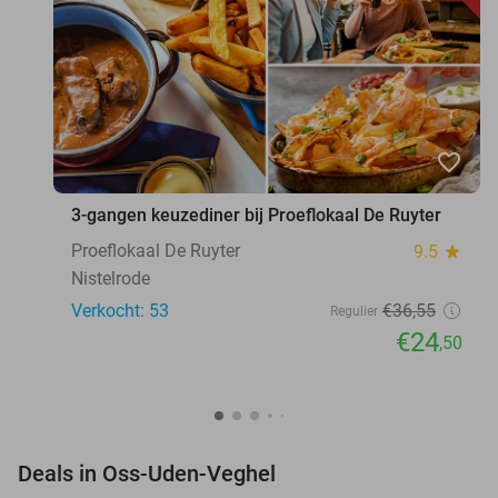
favorite_border
3-gangen keuzediner bij Proeflokaal De Ruyter
Proeflokaal De Ruyter
9.5
star
Nistelrode
Verkocht: 53
€36
,55
Regulier
€24
,50
favorite_border
Deals in Oss-Uden-Veghel