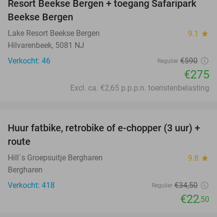
Resort Beekse Bergen + toegang Safaripark
Beekse Bergen
Lake Resort Beekse Bergen
9.1
star
Hilvarenbeek, 5081 NJ
Verkocht: 46
€590
Regulier
€275
Excl. ca. €2,65 p.p.p.n. toeristenbelasting
favorite_border
Huur fatbike, retrobike of e-chopper (3 uur) +
35%
route
Hill´s Groepsuitje Bergharen
9.8
star
Bergharen
Verkocht: 418
€34
,50
Regulier
€22
,50
favorite_border