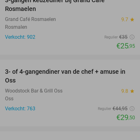
26%
Rosmaelen
Grand Café Rosmaelen
9.7
star
Rosmalen
Verkocht: 902
€35
Regulier
€25
,95
favorite_border
3- of 4-gangendiner van de chef + amuse in
34%
Oss
Woodstock Bar & Grill Oss
9.8
star
Oss
Verkocht: 763
€44
,95
Regulier
€29
,50
favorite_border