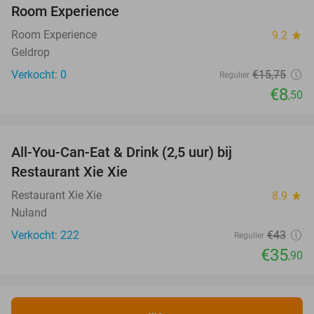
NEW
Room Experience
TODAY
Room Experience
9.2
star
Geldrop
Verkocht: 0
€15
,75
Regulier
€8
,50
favorite_border
All-You-Can-Eat & Drink (2,5 uur) bij
17%
Restaurant Xie Xie
Restaurant Xie Xie
8.9
star
Nuland
Verkocht: 222
€43
Regulier
€35
,90