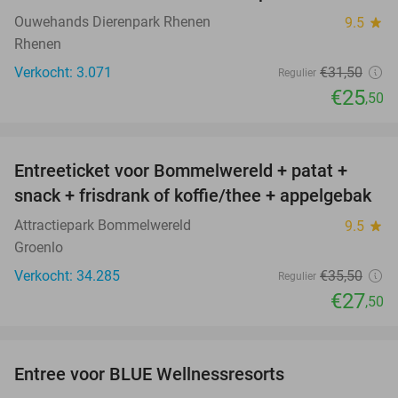
Ouwehands Dierenpark Rhenen
9.5
star
Rhenen
Verkocht: 3.071
€31
,50
Regulier
€25
,50
favorite_border
Entreeticket voor Bommelwereld + patat +
23%
snack + frisdrank of koffie/thee + appelgebak
Attractiepark Bommelwereld
9.5
star
Groenlo
Verkocht: 34.285
€35
,50
Regulier
€27
,50
favorite_border
Entree voor BLUE Wellnessresorts
48%