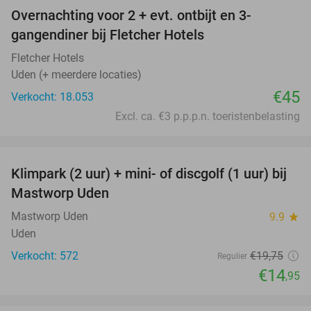
Overnachting voor 2 + evt. ontbijt en 3-
gangendiner bij Fletcher Hotels
Fletcher Hotels
Uden (+ meerdere locaties)
€45
Verkocht: 18.053
Excl. ca. €3 p.p.p.n. toeristenbelasting
favorite_border
Klimpark (2 uur) + mini- of discgolf (1 uur) bij
24%
Mastworp Uden
Mastworp Uden
9.9
star
Uden
Verkocht: 572
€19
,75
Regulier
€14
,95
favorite_border