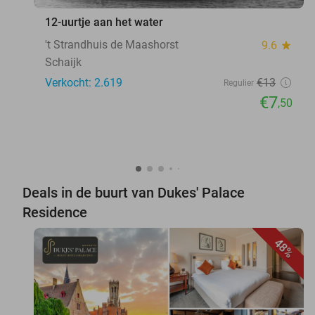
12-uurtje aan het water
't Strandhuis de Maashorst
9.6
star
Schaijk
Verkocht: 2.619
€13
Regulier
€7
,50
Deals in de buurt van Dukes' Palace
Residence
48%