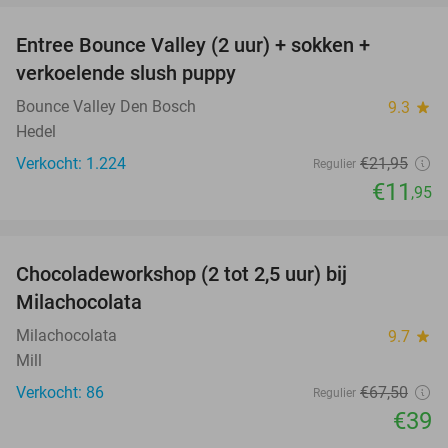
Entree Bounce Valley (2 uur) + sokken +
46%
verkoelende slush puppy
Bounce Valley Den Bosch
9.3
star
Hedel
Verkocht: 1.224
€21
,95
Regulier
€11
,95
favorite_border
Chocoladeworkshop (2 tot 2,5 uur) bij
42%
Milachocolata
Milachocolata
9.7
star
Mill
Verkocht: 86
€67
,50
Regulier
€39