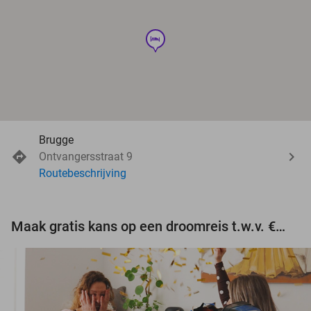
hotel
Brugge
Ontvangersstraat 9
Routebeschrijving
Maak gratis kans op een droomreis t.w.v. €3.000!