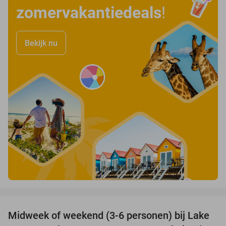
zomervakantiedeals
!
Bekijk nu
favorite_border
Midweek of weekend (3-6 personen) bij Lake
53%