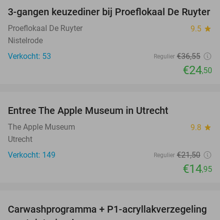
3-gangen keuzediner bij Proeflokaal De Ruyter
33%
Proeflokaal De Ruyter
9.5
star
Nistelrode
Verkocht: 53
€36
,55
Regulier
€24
,50
favorite_border
Entree The Apple Museum in Utrecht
30%
NEW
TODAY
The Apple Museum
9.8
star
Utrecht
Verkocht: 149
€21
,50
Regulier
€14
,95
favorite_border
Carwashprogramma + P1-acryllakverzegeling
39%