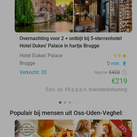
favorite_border
Overnachting voor 2 + ontbijt bij 5-sterrenhotel
Hotel Dukes’ Palace in hartje Brugge
Hotel Dukes’ Palace
9.9
star
Brugge
0 min.
directions_walk
Verkocht: 20
€420
Regulier
€219
Excl. ca. €4 p.p.p.n. toeristenbelasting
Populair bij mensen uit Oss-Uden-Veghel:
33%