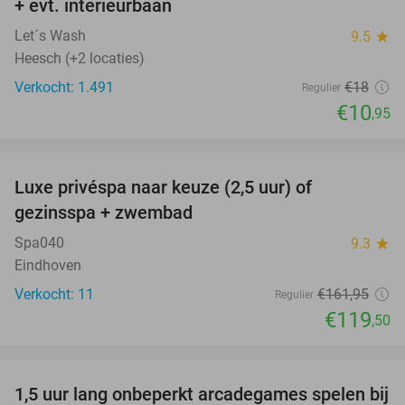
+ evt. interieurbaan
Let´s Wash
9.5
star
Heesch (+2 locaties)
Verkocht: 1.491
€18
Regulier
€10
,95
favorite_border
Luxe privéspa naar keuze (2,5 uur) of
26%
gezinsspa + zwembad
Spa040
9.3
star
Eindhoven
Verkocht: 11
€161
,95
Regulier
€119
,50
favorite_border
1,5 uur lang onbeperkt arcadegames spelen bij
46%