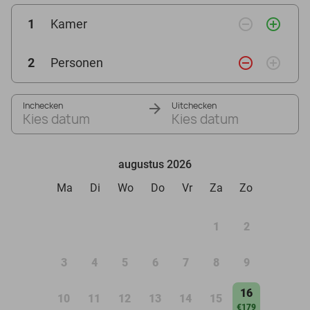
remove_circle_outline
add_circle_outline
1
Kamer
remove_circle_outline
add_circle_outline
2
Personen
Inchecken
Uitchecken
Kies datum
Kies datum
augustus 2026
Ma
Di
Wo
Do
Vr
Za
Zo
1
2
3
4
5
6
7
8
9
16
10
11
12
13
14
15
€179