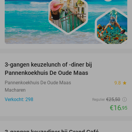
favorite_border
3-gangen keuzelunch of -diner bij
34%
Pannenkoekhuis De Oude Maas
Pannenkoekhuis De Oude Maas
9.8
star
Macharen
Verkocht: 298
€25
,50
Regulier
€16
,95
favorite_border
3-gangen keuzediner bij Grand Café