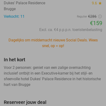
Dukes' Palace Residence
9.6
star
Brugge
Verkocht: 11
€286
Regulier
€159
Excl. ca. €4 p.p.p.n. toeristenbelasting
Dagelijks om middernacht nieuwe Social Deals. Wees
snel, op = op!
In het kort
Voor 2 personen: geniet van een zalige overnachting
inclusief ontbijt in een Executive-kamer bij het stijl- en
sfeervolle hotel Dukes' Palace Residence in het historische
hart van Brugge
Reserveer jouw deal