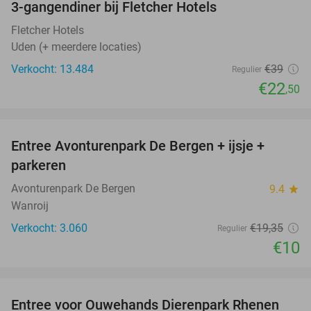
3-gangendiner bij Fletcher Hotels
42%
Fletcher Hotels
Uden (+ meerdere locaties)
Verkocht: 13.484
€39
Regulier
€22
,50
favorite_border
Entree Avonturenpark De Bergen + ijsje +
48%
parkeren
Avonturenpark De Bergen
9.4
star
Wanroij
Verkocht: 3.060
€19
,35
Regulier
€10
favorite_border
Entree voor Ouwehands Dierenpark Rhenen
19%