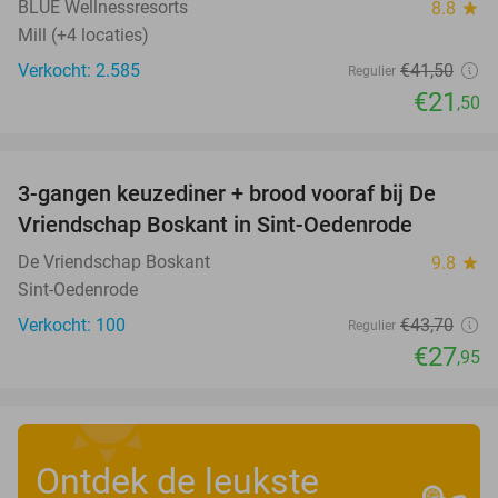
BLUE Wellnessresorts
8.8
star
Mill (+4 locaties)
Verkocht: 2.585
€41
,50
Regulier
€21
,50
favorite_border
3-gangen keuzediner + brood vooraf bij De
36%
Vriendschap Boskant in Sint-Oedenrode
De Vriendschap Boskant
9.8
star
Sint-Oedenrode
Verkocht: 100
€43
,70
Regulier
€27
,95
Ontdek de leukste