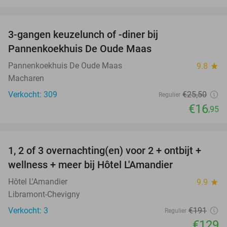
favorite_border
3-gangen keuzelunch of -diner bij
34%
Pannenkoekhuis De Oude Maas
Pannenkoekhuis De Oude Maas
9.8
star
Macharen
Verkocht: 309
€25
,50
Regulier
€16
,95
favorite_border
1, 2 of 3 overnachting(en) voor 2 + ontbijt +
32%
NEW
wellness + meer bij Hôtel L'Amandier
TODAY
Hôtel L'Amandier
9.9
star
Libramont-Chevigny
Verkocht: 3
€191
Regulier
€129