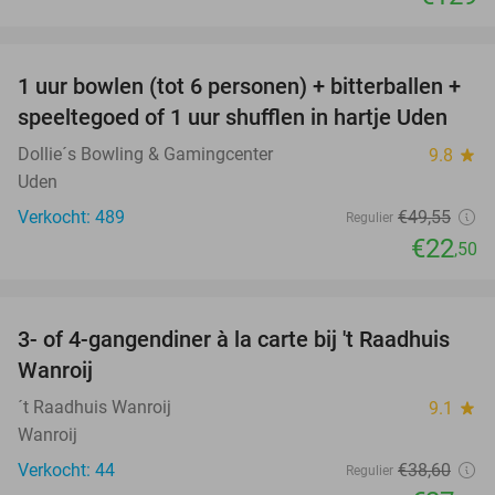
favorite_border
1 uur bowlen (tot 6 personen) + bitterballen +
55%
speeltegoed of 1 uur shufflen in hartje Uden
Dollie´s Bowling & Gamingcenter
9.8
star
Uden
Verkocht: 489
€49
,55
Regulier
€22
,50
favorite_border
3- of 4-gangendiner à la carte bij 't Raadhuis
29%
Wanroij
´t Raadhuis Wanroij
9.1
star
Wanroij
Verkocht: 44
€38
,60
Regulier