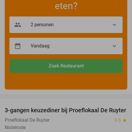
eten?
Zoek Restaurant
favorite_border
3-gangen keuzediner bij Proeflokaal De Ruyter
33%
Proeflokaal De Ruyter
9.5
star
Nistelrode