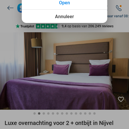
Open
7 dagen per week beschikbaar
10+ miljoen leden
Annuleer
Bereikbaar vanaf 08
9,4
op basis van
206.249 reviews
Ontdek 15.000+ deals
7 dagen per week beschikbaar
10+ miljoen leden
favorite_border
Luxe overnachting voor 2 + ontbijt in Nijvel