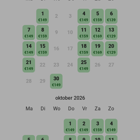
1
4
5
6
2
3
€149
€149
€159
€139
7
8
11
12
13
9
10
€149
€159
€159
€169
€129
14
15
18
19
20
16
17
€149
€159
€159
€169
€129
21
25
22
23
24
26
27
€149
€149
30
28
29
€149
oktober 2026
Ma
Di
Wo
Do
Vr
Za
Zo
1
2
3
4
€149
€149
€159
€149
5
6
8
9
10
11