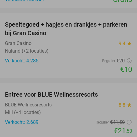
favorite_border
Speeltegoed + hapjes en drankjes + parkeren
50%
bij Gran Casino
Gran Casino
9.4
star
Nuland (+2 locaties)
Verkocht: 4.285
€20
Regulier
€10
favorite_border
Entree voor BLUE Wellnessresorts
48%
BLUE Wellnessresorts
8.8
star
Mill (+4 locaties)
Verkocht: 2.689
€41
,50
Regulier
€21
,50