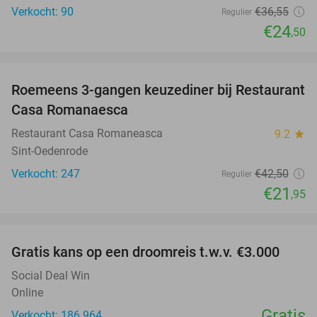
Verkocht: 90
€36
,55
Regulier
€24
,50
favorite_border
Roemeens 3-gangen keuzediner bij Restaurant
48%
Casa Romanaesca
Restaurant Casa Romaneasca
9.2
star
Sint-Oedenrode
Verkocht: 247
€42
,50
Regulier
€21
,95
favorite_border
Gratis kans op een droomreis t.w.v. €3.000
Social Deal Win
Online
Gratis
Verkocht: 186.964