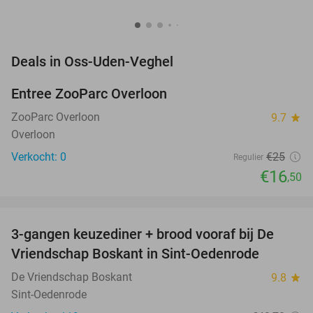
favorite_border
Deals in Oss-Uden-Veghel
Entree ZooParc Overloon
34%
NEW
TODAY
ZooParc Overloon
9.7
star
Overloon
Verkocht: 0
€25
Regulier
€16
,50
favorite_border
3-gangen keuzediner + brood vooraf bij De
36%
Vriendschap Boskant in Sint-Oedenrode
De Vriendschap Boskant
9.8
star
Sint-Oedenrode