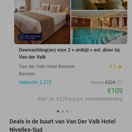
favorite_border
Overnachting(en) voor 2 + ontbijt + evt. diner bij
Van der Valk
Van der Valk Hotel Beveren
9.5
star
Beveren
Verkocht: 3.272
€224
Regulier
€109
Excl. ca. €2,20 p.p.p.n. toeristenbelasting
Deals in de buurt van Van Der Valk Hotel
Nivelles-Sud