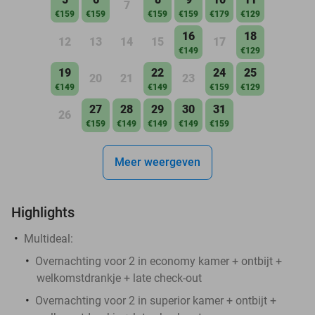
7
€159
€159
€159
€159
€179
€129
16
18
12
13
14
15
17
€149
€129
19
22
24
25
20
21
23
€149
€149
€159
€129
27
28
29
30
31
26
€159
€149
€149
€149
€159
Meer weergeven
Highlights
Multideal:
Overnachting voor 2 in economy kamer + ontbijt +
welkomstdrankje + late check-out
Overnachting voor 2 in superior kamer + ontbijt +