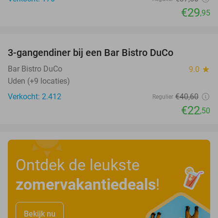
€29
,95
favorite_border
3-gangendiner bij een Bar Bistro DuCo
45%
Bar Bistro DuCo
9.0
star
Uden (+9 locaties)
Verkocht: 2.412
€40
,60
Regulier
€22
,50
Ontdek de leukste
zomervakantiedeals
!
Bekijk nu