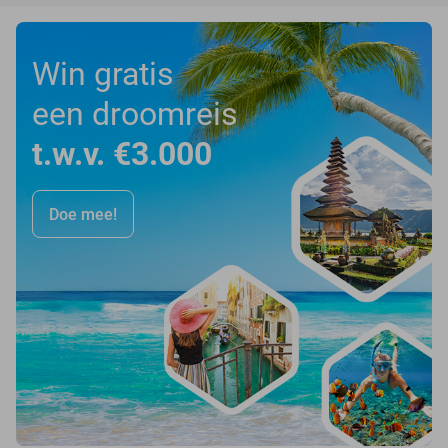
Win gratis
een droomreis
t.w.v. €3.000
Doe mee!