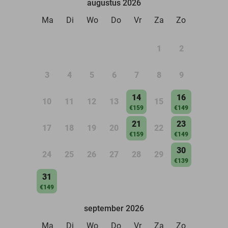
augustus 2026
Ma
Di
Wo
Do
Vr
Za
Zo
1
2
3
4
5
6
7
8
9
14
16
10
11
12
13
15
€159
€149
21
23
17
18
19
20
22
€159
€149
30
24
25
26
27
28
29
€139
31
€149
september 2026
Ma
Di
Wo
Do
Vr
Za
Zo