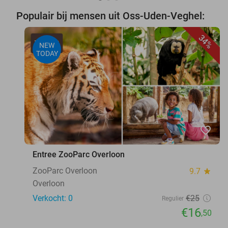
Populair bij mensen uit Oss-Uden-Veghel:
34%
NEW
TODAY
favorite_border
Entree ZooParc Overloon
ZooParc Overloon
9.7
star
Overloon
Verkocht: 0
€25
Regulier
€16
,50