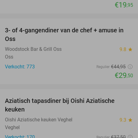
€19
,95
favorite_border
3- of 4-gangendiner van de chef + amuse in
34%
Oss
Woodstock Bar & Grill Oss
9.8
star
Oss
Verkocht: 773
€44
,95
Regulier
€29
,50
favorite_border
Aziatisch tapasdiner bij Oishi Aziatische
20%
keuken
Oishi Aziatische keuken Veghel
9.3
star
Veghel
Verkocht: 170
€37
,50
Regulier