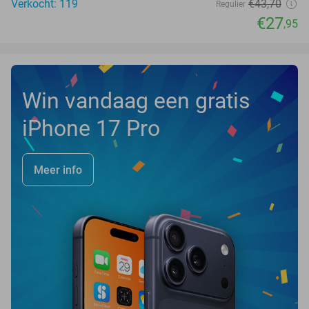
Verkocht: 119
€43
,70
Regulier
€27
,95
Win vandaag een gratis
iPhone 17 Pro
Meer info