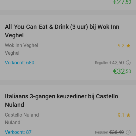
€27
,50
favorite_border
All-You-Can-Eat & Drink (3 uur) bij Wok Inn
24%
Veghel
Wok Inn Veghel
9.2
star
Veghel
Verkocht: 680
€42
,60
Regulier
€32
,50
favorite_border
Italiaans 3-gangen keuzediner bij Castello
24%
Nuland
Castello Nuland
9.1
star
Nuland
Verkocht: 87
€26
,40
Regulier