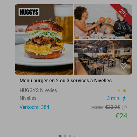
29%
favorite_border
Menu burger en 2 ou 3 services à Nivelles
HUGGYS Nivelles
9
star
Nivelles
3 min.
directions_walk
Verkocht: 384
€33
,95
Regulier
€24