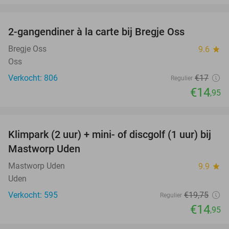
favorite_border
2-gangendiner à la carte bij Bregje Oss
12%
Bregje Oss
9.6
star
Oss
Verkocht: 806
€17
Regulier
€14
,95
favorite_border
Klimpark (2 uur) + mini- of discgolf (1 uur) bij
24%
Mastworp Uden
Mastworp Uden
9.9
star
Uden
Verkocht: 595
€19
,75
Regulier
€14
,95