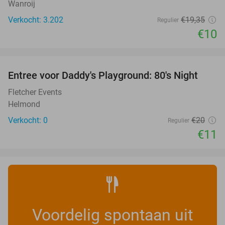
Wanroij
Verkocht: 3.202
€19
,35
Regulier
€10
favorite_border
Entree voor Daddy's Playground: 80's Night
45%
NEW
TODAY
Fletcher Events
Helmond
Verkocht: 0
€20
Regulier
€11
Voordelig spontaan uit