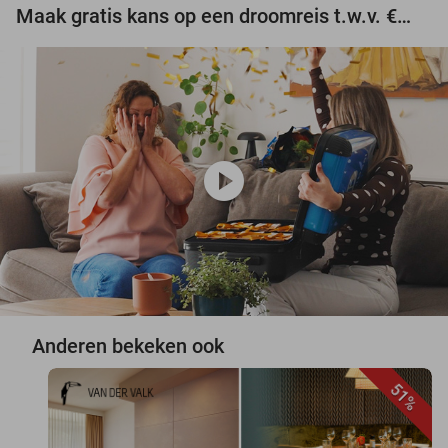
Maak gratis kans op een droomreis t.w.v. €3.000!
play_circle
Anderen bekeken ook
51%