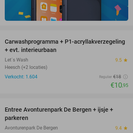
favorite_border
Carwashprogramma + P1-acryllakverzegeling
39%
+ evt. interieurbaan
Let´s Wash
9.5
star
Heesch (+2 locaties)
Verkocht: 1.604
€18
Regulier
€10
,95
favorite_border
Entree Avonturenpark De Bergen + ijsje +
48%
parkeren
Avonturenpark De Bergen
9.4
star