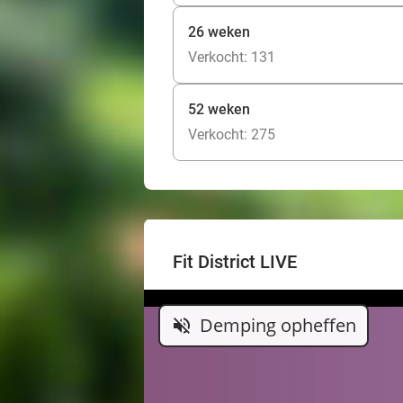
26 weken
Verkocht: 131
52 weken
Verkocht: 275
Fit District LIVE
Demping opheffen
volume_off