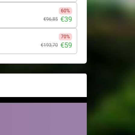
60%
€39
€96
,85
70%
€59
€193
,70