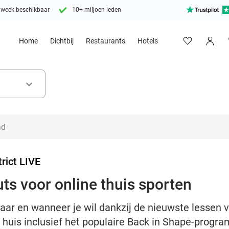
 week beschikbaar
10+ miljoen leden
Home
Dichtbij
Restaurants
Hotels
keyboard_arrow_down
trict LIVE
s voor online thuis sporten
aar en wanneer je wil dankzij de nieuwste lessen va
 huis inclusief het populaire Back in Shape-progr