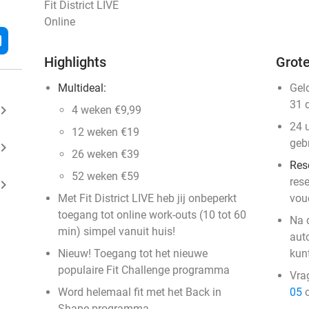
Fit District LIVE
Online
l
Highlights
Grote
Multideal:
Gel
31 
ard_arrow_right
4 weken €9,99
24 
12 weken €19
geb
ard_arrow_right
26 weken €39
Res
52 weken €59
rese
ard_arrow_right
Met Fit District LIVE heb jij onbeperkt
vou
toegang tot online work-outs (10 tot 60
Na 
min) simpel vanuit huis!
aut
Nieuw! Toegang tot het nieuwe
kun
populaire Fit Challenge programma
Vra
Word helemaal fit met het Back in
05
o
Shape programma