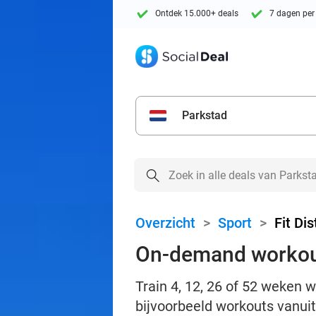
Ontdek 15.000+ deals
7 dagen per
Parkstad
Overzicht
>
Sport
>
Fit Dis
On-demand workout
Train 4, 12, 26 of 52 weken w
bijvoorbeeld workouts vanuit