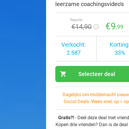
leerzame coachingsvideo's
Regulier
€9
€14
,90
,99
Verkocht:
Korting
2.587
33%
shopping_cart
Selecteer deal
navi
Dagelijks om middernacht nieuw
Social Deals. Wees snel, op = op
Gratis?!
- Deel deze deal met vrien
Kopen drie vrienden? Dan is de deal