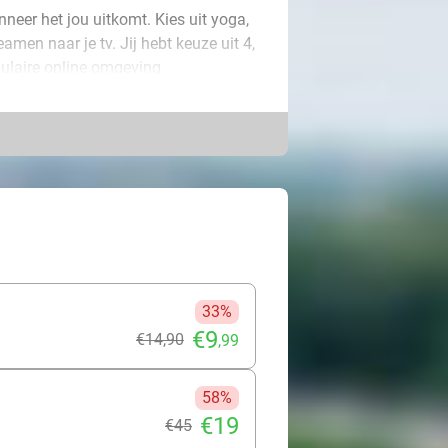
nneer het jou uitkomt. Kies uit yoga,
amen naar je tv. Jij hebt keuze uit 4,
pulaire online omgeving
ay-lessen en workout video's kunt
phone, pc, laptop en smart-tv.
 streamen. Het complete alternatief
slag kan. Volg het Back in Shape
play-lessen tot coaching video's en
 Fit Challenge programma bestaande
ier om jezelf uit te dagen en in
laar voor iedere leeftijd en elk
33%
 makkelijk sporten vanuit huis is.
€9
€14
,90
,99
58%
€19
€45