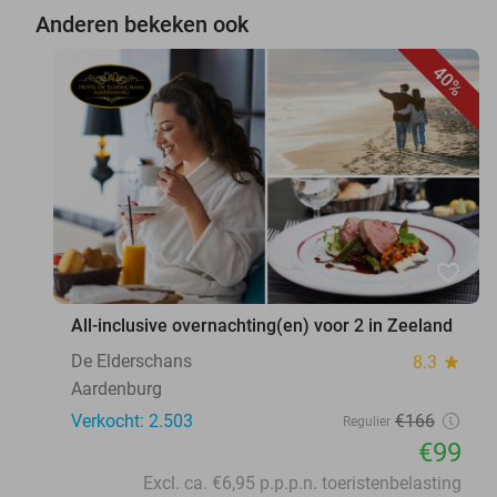
Anderen bekeken ook
40%
favorite_border
All-inclusive overnachting(en) voor 2 in Zeeland
De Elderschans
8.3
star
Aardenburg
Verkocht: 2.503
€166
Regulier
€99
Excl. ca. €6,95 p.p.p.n. toeristenbelasting