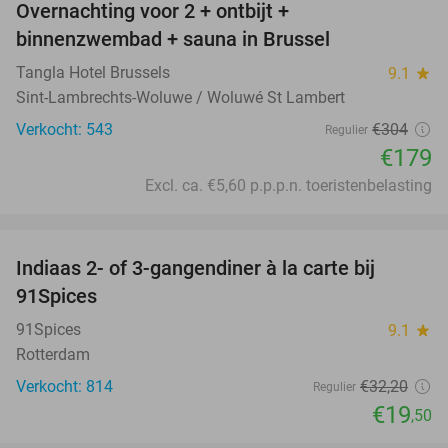
Overnachting voor 2 + ontbijt +
41%
binnenzwembad + sauna in Brussel
Tangla Hotel Brussels
9.1
star
Sint-Lambrechts-Woluwe / Woluwé St Lambert
Verkocht: 543
€304
Regulier
€179
Excl. ca. €5,60 p.p.p.n. toeristenbelasting
favorite_border
Indiaas 2- of 3-gangendiner à la carte bij
39%
91Spices
91Spices
9.1
star
Rotterdam
Verkocht: 814
€32
,20
Regulier
€19
,50
favorite_border