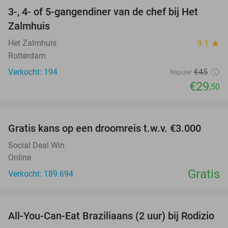
3-, 4- of 5-gangendiner van de chef bij Het
34%
Zalmhuis
Het Zalmhuis
9.1
star
Rotterdam
Verkocht: 194
€45
Regulier
€29
,50
favorite_border
Gratis kans op een droomreis t.w.v. €3.000
Social Deal Win
Online
Gratis
Verkocht: 189.694
favorite_border
All-You-Can-Eat Braziliaans (2 uur) bij Rodizio
23%