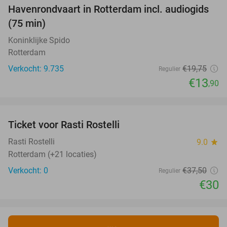
Havenrondvaart in Rotterdam incl. audiogids
30%
(75 min)
Koninklijke Spido
Rotterdam
Verkocht: 9.735
€19
,75
Regulier
€13
,90
favorite_border
Ticket voor Rasti Rostelli
20%
NEW
TODAY
Rasti Rostelli
9.0
star
Rotterdam (+21 locaties)
Verkocht: 0
€37
,50
Regulier
€30