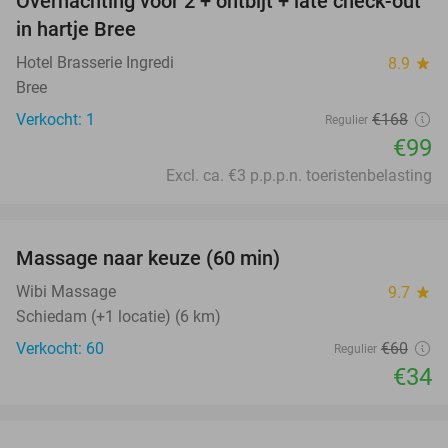
Overnachting voor 2 + ontbijt + late check-out
41%
NEW
in hartje Bree
TODAY
Hotel Brasserie Ingredi
8.9
star
Bree
Verkocht: 1
€168
Regulier
€99
Excl. ca. €3 p.p.p.n. toeristenbelasting
favorite_border
Massage naar keuze (60 min)
43%
Wibi Massage
9.7
star
Schiedam (+1 locatie) (6 km)
Verkocht: 60
€60
Regulier
€34
favorite_border