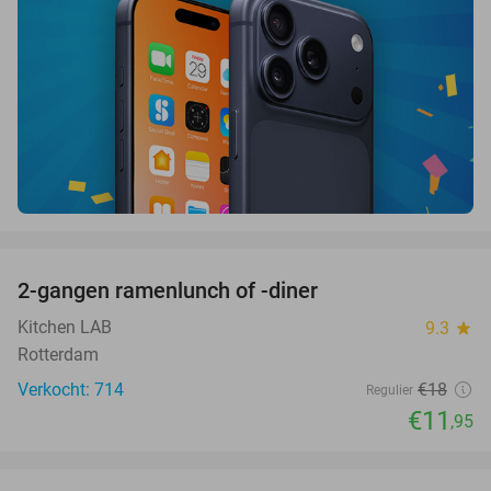
favorite_border
2-gangen ramenlunch of -diner
34%
Kitchen LAB
9.3
star
Rotterdam
Verkocht: 714
€18
Regulier
€11
,95
favorite_border