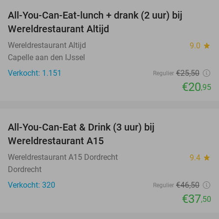
All-You-Can-Eat-lunch + drank (2 uur) bij
18%
Wereldrestaurant Altijd
Wereldrestaurant Altijd
9.0
star
Capelle aan den IJssel
Verkocht: 1.151
€25
,50
Regulier
€20
,95
favorite_border
All-You-Can-Eat & Drink (3 uur) bij
19%
Wereldrestaurant A15
Wereldrestaurant A15 Dordrecht
9.4
star
Dordrecht
Verkocht: 320
€46
,50
Regulier
€37
,50