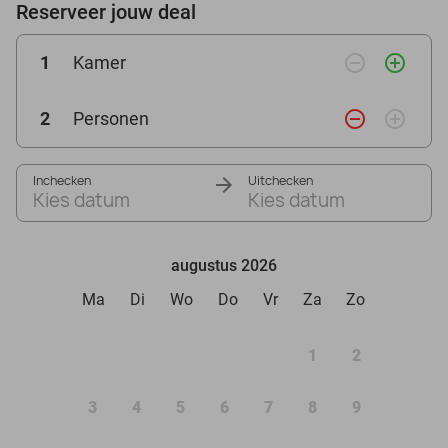
Reserveer jouw deal
remove_circle_outline
add_circle_outline
1
Kamer
remove_circle_outline
add_circle_outline
2
Personen
Inchecken
Uitchecken
Kies datum
Kies datum
augustus 2026
Ma
Di
Wo
Do
Vr
Za
Zo
1
2
3
4
5
6
7
8
9