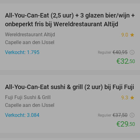
All-You-Can-Eat (2,5 uur) + 3 glazen bier/wijn +
21%
onbeperkt fris bij Wereldrestaurant Altijd
Wereldrestaurant Altijd
9.0
star
Capelle aan den IJssel
Verkocht: 1.795
€40
,95
Regulier
€32
,50
favorite_border
All-You-Can-Eat sushi & grill (2 uur) bij Fuji Fuji
21%
Fuji Fuji Sushi & Grill
9.3
star
Capelle aan den IJssel
Verkocht: 3.084
€37
,50
Regulier
€29
,50
favorite_border