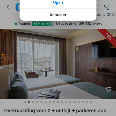
Open
7 dagen per week beschikbaar
10+ miljoen leden
Annuleer
Bereikbaar tot 23:00
9,4
op basis van
206.432 reviews
Ontdek 15.000+ deals
28%
7 dagen per week beschikbaar
10+ miljoen leden
favorite_border
Overnachting voor 2 + ontbijt + parkeren aan