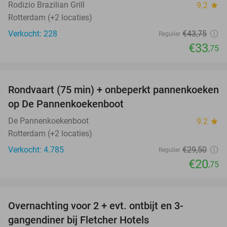
Rodizio Brazilian Grill
9.2
star
Rotterdam (+2 locaties)
Verkocht: 228
€43
,75
Regulier
€33
,75
favorite_border
Rondvaart (75 min) + onbeperkt pannenkoeken
30%
op De Pannenkoekenboot
De Pannenkoekenboot
9.2
star
Rotterdam (+2 locaties)
Verkocht: 4.785
€29
,50
Regulier
€20
,75
favorite_border
Overnachting voor 2 + evt. ontbijt en 3-
gangendiner bij Fletcher Hotels