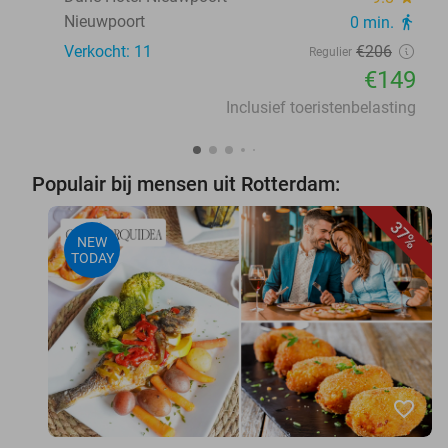
Nieuwpoort
0 min.
directions_walk
Verkocht: 11
€206
Regulier
€149
Inclusief toeristenbelasting
Populair bij mensen uit Rotterdam:
37%
NEW
TODAY
favorite_border