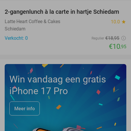
2-gangenlunch à la carte in hartje Schiedam
42%
NEW
TODAY
Latte Heart Coffee & Cakes
10.0
star
Schiedam
Verkocht: 0
€18
,95
Regulier
€10
,95
Win vandaag een gratis
iPhone 17 Pro
Meer info