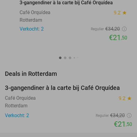
3-gangendiner à la carte bij Café Orquídea
Café Orquídea
9.2
star
Rotterdam
Verkocht: 2
€34
,20
Regulier
€21
,50
favorite_border
Deals in Rotterdam
3-gangendiner à la carte bij Café Orquídea
37%
NEW
TODAY
Café Orquídea
9.2
star
Rotterdam
Verkocht: 2
€34
,20
Regulier
€21
,50
favorite_border