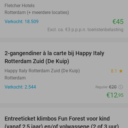
Fletcher Hotels
Rotterdam (+ meerdere locaties)
€45
Verkocht: 18.509
Excl. ca. €3 p.p.p.n. toeristenbelasting
favorite_border
2-gangendiner à la carte bij Happy Italy
35%
Rotterdam Zuid (De Kuip)
Happy Italy Rotterdam Zuid (De Kuip)
8.1
star
Rotterdam
Verkocht: 2.544
€20
Regulier
€12
,95
favorite_border
Entreeticket klimbos Fun Forest voor kind
30%
(vanaf 2,5 jaar) en/of volwassene (2 of 3 uur)