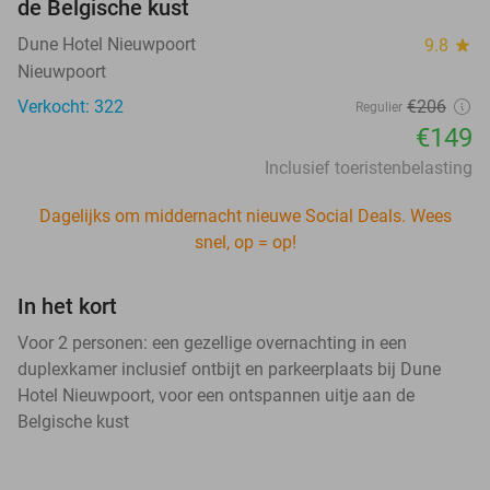
de Belgische kust
Dune Hotel Nieuwpoort
9.8
star
Nieuwpoort
Verkocht: 322
€206
Regulier
€149
Inclusief toeristenbelasting
Dagelijks om middernacht nieuwe Social Deals. Wees
snel, op = op!
In het kort
Voor 2 personen: een gezellige overnachting in een
duplexkamer inclusief ontbijt en parkeerplaats bij Dune
Hotel Nieuwpoort, voor een ontspannen uitje aan de
Belgische kust