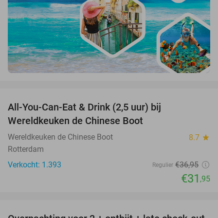
favorite_border
All-You-Can-Eat & Drink (2,5 uur) bij
14%
Wereldkeuken de Chinese Boot
Wereldkeuken de Chinese Boot
8.7
star
Rotterdam
Verkocht: 1.393
€36
,95
Regulier
€31
,95
favorite_border