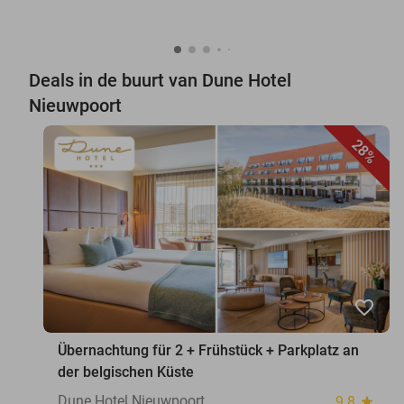
Deals in de buurt van Dune Hotel
Nieuwpoort
28%
favorite_border
Übernachtung für 2 + Frühstück + Parkplatz an
der belgischen Küste
Dune Hotel Nieuwpoort
9.8
star