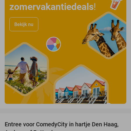
zomervakantiedeals
!
Bekijk nu
favorite_border
Entree voor ComedyCity in hartje Den Haag,
36%