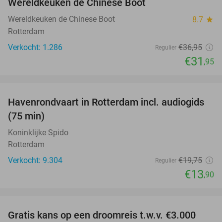
Wereldkeuken de Chinese Boot
Wereldkeuken de Chinese Boot
8.7
star
Rotterdam
Verkocht: 1.286
€36
,95
Regulier
€31
,95
favorite_border
Havenrondvaart in Rotterdam incl. audiogids
30%
(75 min)
Koninklijke Spido
Rotterdam
Verkocht: 9.304
€19
,75
Regulier
€13
,90
favorite_border
Gratis kans op een droomreis t.w.v. €3.000