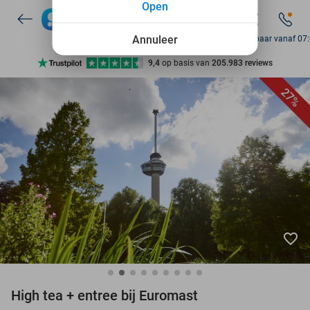
Open
10+ miljoen leden
Annuleer
Bereikbaar vanaf 07
9,4
op basis van
205.983 reviews
Ontdek 15.000+ deals
27%
7 dagen per week beschikbaar
10+ miljoen leden
favorite_border
High tea + entree bij Euromast