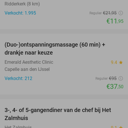
Ridderkerk (8 km)
Verkocht: 1.995
€21
,95
Regulier
€11
,95
favorite_border
(Duo-)ontspanningsmassage (60 min) +
61%
drankje naar keuze
Emerald Aesthetic Clinic
9.4
star
Capelle aan den IJssel
Verkocht: 212
€95
Regulier
€37
,50
favorite_border
3-, 4- of 5-gangendiner van de chef bij Het
34%
Zalmhuis
Het Zalmhuis
9.1
star