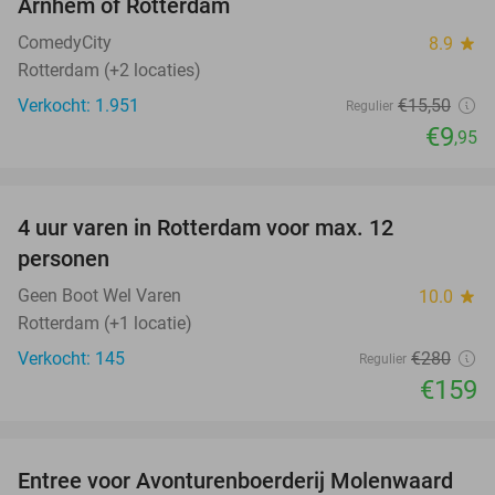
Arnhem of Rotterdam
ComedyCity
8.9
star
Rotterdam (+2 locaties)
Verkocht: 1.951
€15
,50
Regulier
€9
,95
favorite_border
4 uur varen in Rotterdam voor max. 12
43%
personen
Geen Boot Wel Varen
10.0
star
Rotterdam (+1 locatie)
Verkocht: 145
€280
Regulier
€159
favorite_border
Entree voor Avonturenboerderij Molenwaard
27%