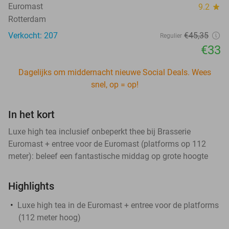
Euromast
9.2
star
Rotterdam
Verkocht: 207
€45
,35
Regulier
€33
Dagelijks om middernacht nieuwe Social Deals. Wees
snel, op = op!
In het kort
Luxe high tea inclusief onbeperkt thee bij Brasserie
Euromast + entree voor de Euromast (platforms op 112
meter): beleef een fantastische middag op grote hoogte
Highlights
Luxe high tea in de Euromast + entree voor de platforms
(112 meter hoog)