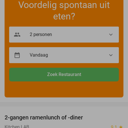
Voordelig spontaan uit
eten?
Zoek Restaurant
favorite_border
2-gangen ramenlunch of -diner
34%
Kitchen LAB
9.1
star