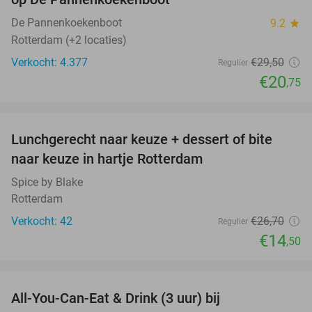
De Pannenkoekenboot
9.2
star
Rotterdam (+2 locaties)
Verkocht: 4.377
€29
,50
Regulier
€20
,75
favorite_border
Lunchgerecht naar keuze + dessert of bite
46%
naar keuze in hartje Rotterdam
Spice by Blake
Rotterdam
Verkocht: 42
€26
,70
Regulier
€14
,50
favorite_border
All-You-Can-Eat & Drink (3 uur) bij
19%