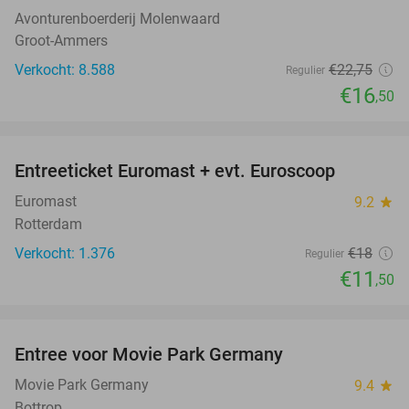
Avonturenboerderij Molenwaard
Groot-Ammers
Verkocht: 8.588
€22
,75
Regulier
€16
,50
favorite_border
Entreeticket Euromast + evt. Euroscoop
36%
Euromast
9.2
star
Rotterdam
Verkocht: 1.376
€18
Regulier
€11
,50
favorite_border
Entree voor Movie Park Germany
38%
Movie Park Germany
9.4
star
Bottrop