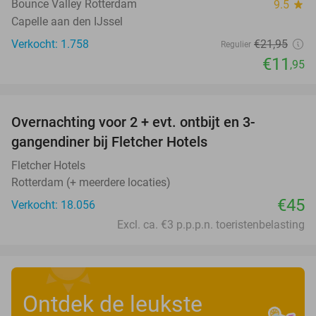
Bounce Valley Rotterdam
9.5
star
Capelle aan den IJssel
Verkocht: 1.758
€21
,95
Regulier
€11
,95
favorite_border
Overnachting voor 2 + evt. ontbijt en 3-
gangendiner bij Fletcher Hotels
Fletcher Hotels
Rotterdam (+ meerdere locaties)
€45
Verkocht: 18.056
Excl. ca. €3 p.p.p.n. toeristenbelasting
Ontdek de leukste