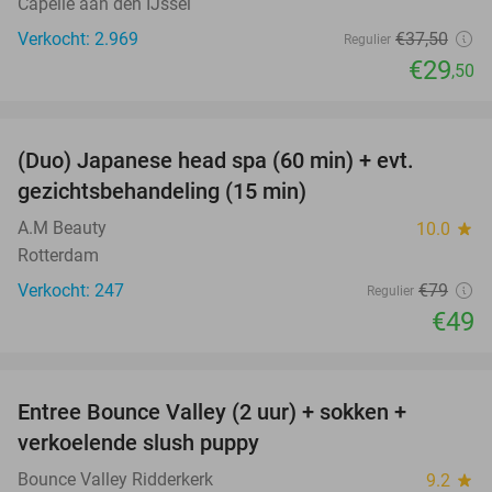
Capelle aan den IJssel
Verkocht: 2.969
€37
,50
Regulier
€29
,50
favorite_border
(Duo) Japanese head spa (60 min) + evt.
38%
gezichtsbehandeling (15 min)
A.M Beauty
10.0
star
Rotterdam
Verkocht: 247
€79
Regulier
€49
favorite_border
Entree Bounce Valley (2 uur) + sokken +
46%
verkoelende slush puppy
Bounce Valley Ridderkerk
9.2
star