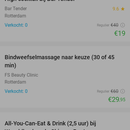
53%
NEW
TODAY
Bar Tender
9.6
star
Rotterdam
Verkocht: 0
€40
Regulier
€19
favorite_border
Bindweefselmassage naar keuze (30 of 45
50%
NEW
min)
TODAY
FS Beauty Clinic
Rotterdam
Verkocht: 0
€60
Regulier
€29
,95
favorite_border
All-You-Can-Eat & Drink (2,5 uur) bij
14%