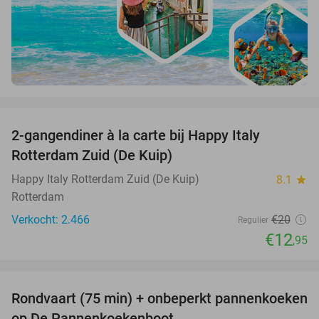
favorite_border
2-gangendiner à la carte bij Happy Italy
35%
Rotterdam Zuid (De Kuip)
Happy Italy Rotterdam Zuid (De Kuip)
8.1
star
Rotterdam
Verkocht: 2.466
€20
Regulier
€12
,95
favorite_border
Rondvaart (75 min) + onbeperkt pannenkoeken
30%
op De Pannenkoekenboot