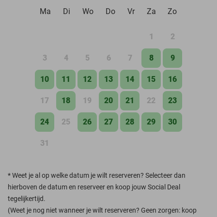
Ma
Di
Wo
Do
Vr
Za
Zo
1
2
3
4
5
6
7
8
9
10
11
12
13
14
15
16
17
18
19
20
21
22
23
24
25
26
27
28
29
30
31
*
Weet je al op welke datum je wilt reserveren? Selecteer dan
hierboven de datum en reserveer en koop jouw Social Deal
tegelijkertijd.
(Weet je nog niet wanneer je wilt reserveren? Geen zorgen: koop