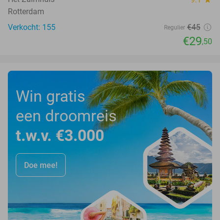
Rotterdam
Verkocht: 155
€45
Regulier
€29
,50
Win gratis
een droomreis
t.w.v. €3.000
Doe mee!