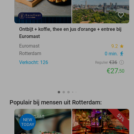
favorite_border
Ontbijt + koffie, thee en jus d'orange + entree bij
Euromast
Euromast
9.2
star
Rotterdam
0 min.
directions_walk
Verkocht: 126
€36
Regulier
€27
,50
Populair bij mensen uit Rotterdam:
53%
NEW
TODAY