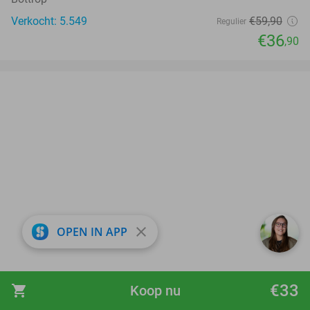
Verkocht: 5.549
€59
,90
Regulier
€36
,90
close
OPEN IN APP
€33
shopping_cart
Koop nu