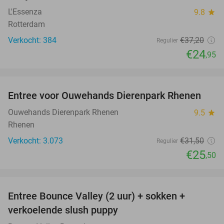
L'Essenza
9.8
star
Rotterdam
Verkocht: 384
€37
,20
Regulier
€24
,95
favorite_border
Entree voor Ouwehands Dierenpark Rhenen
19%
Ouwehands Dierenpark Rhenen
9.5
star
Rhenen
Verkocht: 3.073
€31
,50
Regulier
€25
,50
favorite_border
Entree Bounce Valley (2 uur) + sokken +
46%
verkoelende slush puppy