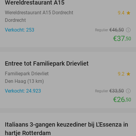
Wereldrestaurant A15
Wereldrestaurant A15 Dordrecht
9.4
star
Dordrecht
Verkocht: 253
€46
,50
Regulier
€37
,50
favorite_border
Entree tot Familiepark Drievliet
21%
Familiepark Drievliet
9.2
star
Den Haag (13 km)
Verkocht: 24.923
€33
,50
Regulier
€26
,50
favorite_border
Italiaans 3-gangen keuzediner bij L'Essenza in
33%
hartje Rotterdam