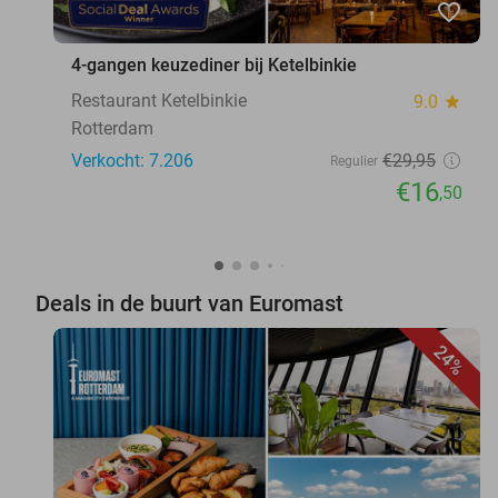
favorite_border
4-gangen keuzediner bij Ketelbinkie
Restaurant Ketelbinkie
9.0
star
Rotterdam
Verkocht: 7.206
€29
,95
Regulier
€16
,50
Deals in de buurt van Euromast
24%