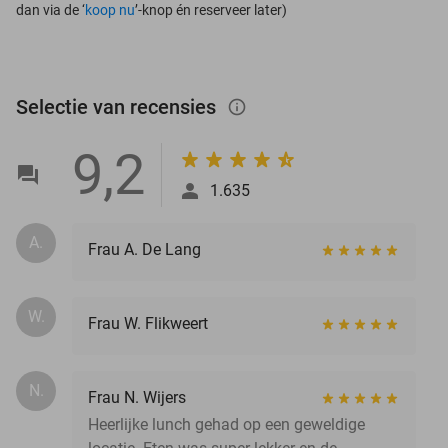
dan via de ‘
koop nu
’-knop én reserveer later)
Selectie van recensies
info_outlined
9,2
1.635
A.
Frau A. De Lang
W.
Frau W. Flikweert
N.
Frau N. Wijers
Heerlijke lunch gehad op een geweldige