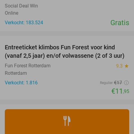
Social Deal Win
Online
Gratis
Verkocht: 183.524
favorite_border
Entreeticket klimbos Fun Forest voor kind
30%
(vanaf 2,5 jaar) en/of volwassene (2 of 3 uur)
Fun Forest Rotterdam
9.3
star
Rotterdam
Verkocht: 1.816
€17
Regulier
€11
,95