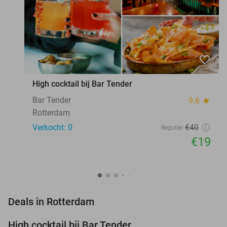
favorite_border
High cocktail bij Bar Tender
Bar Tender
9.6
star
Rotterdam
Verkocht: 0
€40
Regulier
€19
favorite_border
Deals in Rotterdam
High cocktail bij Bar Tender