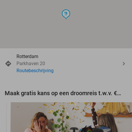
food
Rotterdam
Parkhaven 20
Routebeschrijving
Maak gratis kans op een droomreis t.w.v. €3.000!