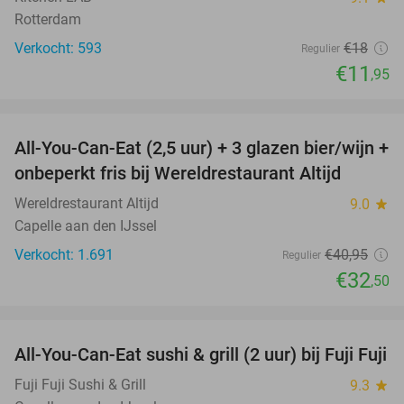
Rotterdam
Verkocht: 593
€18
Regulier
€11
,95
favorite_border
All-You-Can-Eat (2,5 uur) + 3 glazen bier/wijn +
21%
onbeperkt fris bij Wereldrestaurant Altijd
Wereldrestaurant Altijd
9.0
star
Capelle aan den IJssel
Verkocht: 1.691
€40
,95
Regulier
€32
,50
favorite_border
All-You-Can-Eat sushi & grill (2 uur) bij Fuji Fuji
21%
Fuji Fuji Sushi & Grill
9.3
star