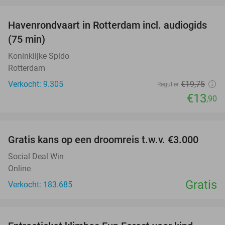
favorite_border
Havenrondvaart in Rotterdam incl. audiogids
30%
(75 min)
Koninklijke Spido
Rotterdam
Verkocht: 9.305
€19
,75
Regulier
€13
,90
favorite_border
Gratis kans op een droomreis t.w.v. €3.000
Social Deal Win
Online
Gratis
Verkocht: 183.685
favorite_border