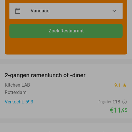
Zoek Restaurant
favorite_border
2-gangen ramenlunch of -diner
34%
Kitchen LAB
9.1
star
Rotterdam
Verkocht: 593
€18
Regulier
€11
,95
favorite_border