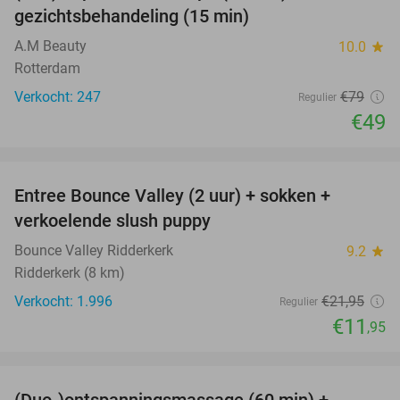
gezichtsbehandeling (15 min)
A.M Beauty
10.0
star
Rotterdam
Verkocht: 247
€79
Regulier
€49
favorite_border
Entree Bounce Valley (2 uur) + sokken +
46%
verkoelende slush puppy
Bounce Valley Ridderkerk
9.2
star
Ridderkerk (8 km)
Verkocht: 1.996
€21
,95
Regulier
€11
,95
favorite_border