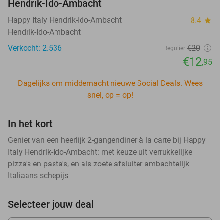
Hendrik-Ido-Ambacht
Happy Italy Hendrik-Ido-Ambacht
8.4
star
Hendrik-Ido-Ambacht
Verkocht: 2.536
€20
Regulier
€12
,95
Dagelijks om middernacht nieuwe Social Deals. Wees
snel, op = op!
In het kort
Geniet van een heerlijk 2-gangendiner à la carte bij Happy
Italy Hendrik-Ido-Ambacht: met keuze uit verrukkelijke
pizza's en pasta's, en als zoete afsluiter ambachtelijk
Italiaans schepijs
Selecteer jouw deal