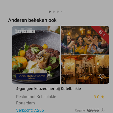
Anderen bekeken ook
45%
favorite_border
4-gangen keuzediner bij Ketelbinkie
Restaurant Ketelbinkie
9.0
star
Rotterdam
Verkocht: 7.206
€29
,95
Regulier