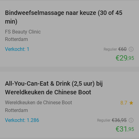
Bindweefselmassage naar keuze (30 of 45
50%
NEW
min)
TODAY
FS Beauty Clinic
Rotterdam
Verkocht: 1
€60
Regulier
€29
,95
favorite_border
All-You-Can-Eat & Drink (2,5 uur) bij
14%
Wereldkeuken de Chinese Boot
Wereldkeuken de Chinese Boot
8.7
star
Rotterdam
Verkocht: 1.286
€36
,95
Regulier
€31
,95