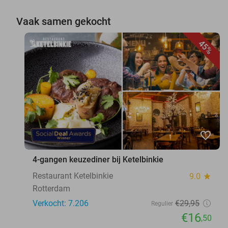
Vaak samen gekocht
45%
favorite_border
4-gangen keuzediner bij Ketelbinkie
Restaurant Ketelbinkie
9.0
star
Rotterdam
Verkocht: 7.206
€29
,95
Regulier
€16
,50