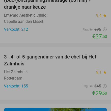
(Duo-)ontspanningsmassage (60 min) +
61%
drankje naar keuze
Emerald Aesthetic Clinic
9.4
star
Capelle aan den IJssel
Verkocht: 212
€95
Regulier
€37
,50
favorite_border
3-, 4- of 5-gangendiner van de chef bij Het
34%
Zalmhuis
Het Zalmhuis
9.1
star
Rotterdam
Verkocht: 155
€45
Regulier
€29
,50