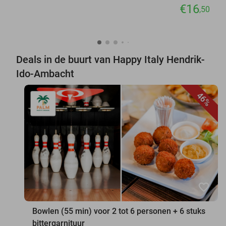
€16
,50
Deals in de buurt van Happy Italy Hendrik-
Ido-Ambacht
46%
favorite_border
Bowlen (55 min) voor 2 tot 6 personen + 6 stuks
bittergarnituur