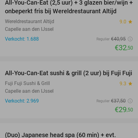
All-You-Can-Eat (2,5 uur) + 3 glazen bier/wijn +
21%
onbeperkt fris bij Wereldrestaurant Altijd
Wereldrestaurant Altijd
9.0
star
Capelle aan den IJssel
Verkocht: 1.688
€40
,95
Regulier
€32
,50
favorite_border
All-You-Can-Eat sushi & grill (2 uur) bij Fuji Fuji
21%
Fuji Fuji Sushi & Grill
9.3
star
Capelle aan den IJssel
Verkocht: 2.969
€37
,50
Regulier
€29
,50
favorite_border
(Duo) Japanese head spa (60 min) + evt.
38%