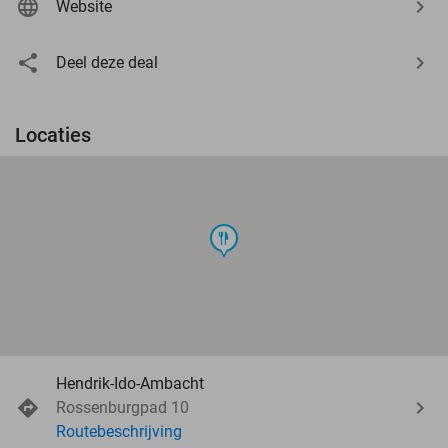
Website
Deel deze deal
Locaties
food
Hendrik-Ido-Ambacht
Rossenburgpad 10
Routebeschrijving