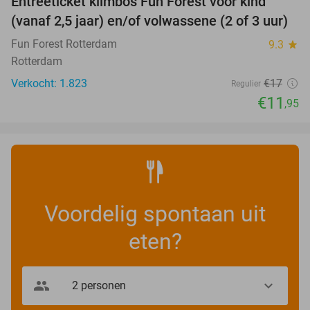
Entreeticket klimbos Fun Forest voor kind
30%
(vanaf 2,5 jaar) en/of volwassene (2 of 3 uur)
Fun Forest Rotterdam
9.3
star
Rotterdam
Verkocht: 1.823
€17
Regulier
€11
,95
Voordelig spontaan uit
eten?