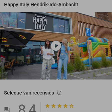
Happy Italy Hendrik-Ido-Ambacht
play_circle
Selectie van recensies
info_outlined
8,4