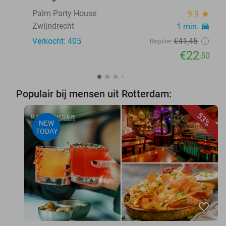
Palm Party House
9.9
star
Zwijndrecht
1 min.
directions_car
Verkocht: 405
€41
,45
Regulier
€22
,50
Populair bij mensen uit Rotterdam:
53%
NEW
TODAY
favorite_border