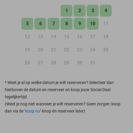
1
2
3
4
5
6
7
8
9
10
11
12
13
14
15
16
17
18
19
20
21
22
23
24
25
26
27
28
29
30
31
*
Weet je al op welke datum je wilt reserveren? Selecteer dan
hierboven de datum en reserveer en koop jouw Social Deal
tegelijkertijd.
(Weet je nog niet wanneer je wilt reserveren? Geen zorgen: koop
dan via de ‘
koop nu
’-knop én reserveer later)