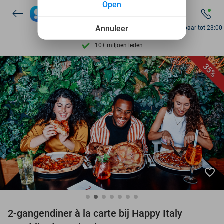
Open
Ontdek 15.000+ deals
7 dagen per week beschikbaar
Annuleer
Bereikbaar tot 23:00
10+ miljoen leden
9,4
op basis van
205.983 reviews
35%
Ontdek 15.000+ deals
7 dagen per week beschikbaar
10+ miljoen leden
favorite_border
2-gangendiner à la carte bij Happy Italy