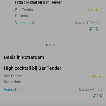
High cocktail bij Bar Tender
Bar Tender
9.6
star
Rotterdam
Verkocht: 0
€40
Regulier
€19
favorite_border
Deals in Rotterdam
High cocktail bij Bar Tender
53%
NEW
TODAY
Bar Tender
9.6
star
Rotterdam
Verkocht: 0
€40
Regulier
€19
favorite_border