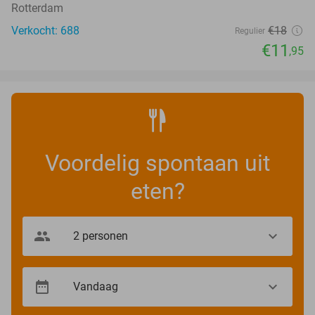
Rotterdam
Verkocht: 688
€18
Regulier
€11
,95
Voordelig spontaan uit
eten?