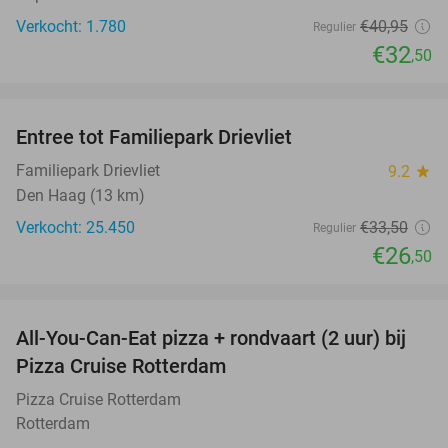
Verkocht: 1.780
€40
,95
Regulier
€32
,50
favorite_border
Entree tot Familiepark Drievliet
21%
Familiepark Drievliet
9.2
star
Den Haag (13 km)
Verkocht: 25.450
€33
,50
Regulier
€26
,50
favorite_border
All-You-Can-Eat pizza + rondvaart (2 uur) bij
22%
Pizza Cruise Rotterdam
Pizza Cruise Rotterdam
Rotterdam