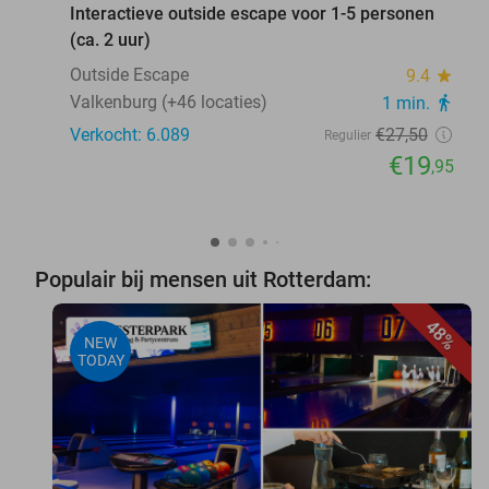
Interactieve outside escape voor 1-5 personen
(ca. 2 uur)
Outside Escape
9.4
star
Valkenburg (+46 locaties)
1 min.
directions_walk
Verkocht: 6.089
€27
,50
Regulier
€19
,95
Populair bij mensen uit Rotterdam:
48%
NEW
TODAY