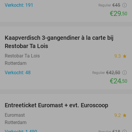
Verkocht: 191
€45
Regulier
€29
,50
favorite_border
Kaapverdisch 3-gangendiner à la carte bij
42%
Restobar Ta Lois
Restobar Ta Lois
9.3
star
Rotterdam
Verkocht: 48
€42
,50
Regulier
€24
,50
favorite_border
Entreeticket Euromast + evt. Euroscoop
36%
Euromast
9.2
star
Rotterdam
Verkocht: 1.490
€18
Regulier