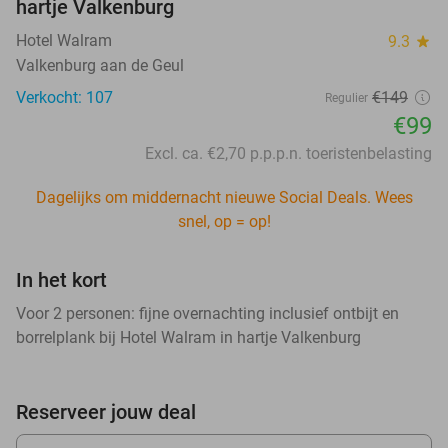
hartje Valkenburg
Hotel Walram
9.3
star
Valkenburg aan de Geul
Verkocht: 107
€149
Regulier
€99
Excl. ca. €2,70 p.p.p.n. toeristenbelasting
Dagelijks om middernacht nieuwe Social Deals. Wees
snel, op = op!
In het kort
Voor 2 personen: fijne overnachting inclusief ontbijt en
borrelplank bij Hotel Walram in hartje Valkenburg
Reserveer jouw deal