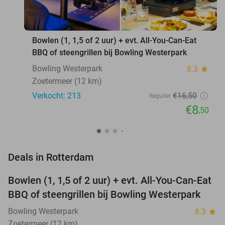
favorite_border
Bowlen (1, 1,5 of 2 uur) + evt. All-You-Can-Eat
BBQ of steengrillen bij Bowling Westerpark
Bowling Westerpark
8.3
star
Zoetermeer (12 km)
Verkocht: 213
€16
,50
Regulier
€8
,50
favorite_border
Deals in Rotterdam
Bowlen (1, 1,5 of 2 uur) + evt. All-You-Can-Eat
48%
NEW
BBQ of steengrillen bij Bowling Westerpark
TODAY
Bowling Westerpark
8.3
star
Zoetermeer (12 km)