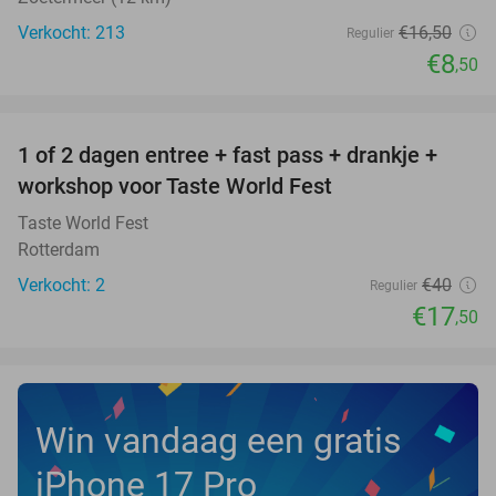
Verkocht: 213
€16
,50
Regulier
€8
,50
favorite_border
1 of 2 dagen entree + fast pass + drankje +
56%
NEW
workshop voor Taste World Fest
TODAY
Taste World Fest
Rotterdam
Verkocht: 2
€40
Regulier
€17
,50
Win vandaag een gratis
iPhone 17 Pro