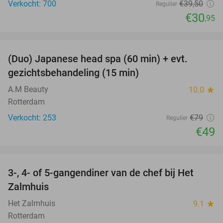
Verkocht: 700
€39
,50
Regulier
€30
,95
favorite_border
(Duo) Japanese head spa (60 min) + evt.
38%
gezichtsbehandeling (15 min)
A.M Beauty
10.0
star
Rotterdam
Verkocht: 253
€79
Regulier
€49
favorite_border
3-, 4- of 5-gangendiner van de chef bij Het
34%
Zalmhuis
Het Zalmhuis
9.1
star
Rotterdam