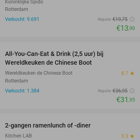
Koninklijke Spido
Rotterdam
Verkocht: 9.691
€19
,75
Regulier
€13
,90
favorite_border
All-You-Can-Eat & Drink (2,5 uur) bij
14%
Wereldkeuken de Chinese Boot
Wereldkeuken de Chinese Boot
8.7
star
Rotterdam
Verkocht: 1.384
€36
,95
Regulier
€31
,95
favorite_border
2-gangen ramenlunch of -diner
34%
Kitchen LAB
9.3
star