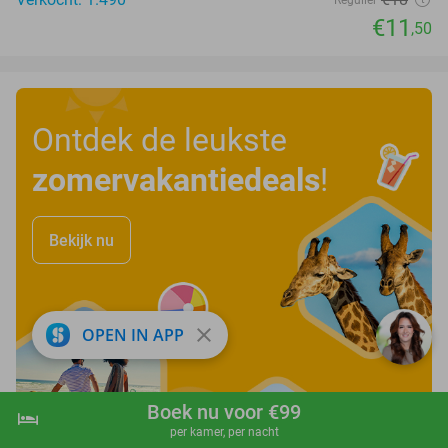
€11
,50
Ontdek de leukste
zomervakantiedeals
!
Bekijk nu
close
OPEN IN APP
Boek nu voor €99
hotel
shopping_cart
Boek nu
navigate_next
per kamer, per nacht