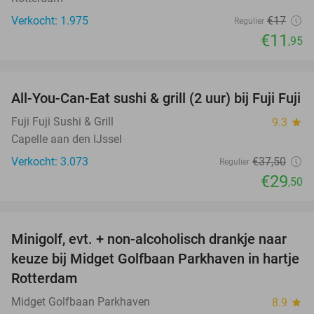
Verkocht: 1.975
€17
Regulier
€11
,95
favorite_border
All-You-Can-Eat sushi & grill (2 uur) bij Fuji Fuji
21%
Fuji Fuji Sushi & Grill
9.3
star
Capelle aan den IJssel
Verkocht: 3.073
€37
,50
Regulier
€29
,50
favorite_border
Minigolf, evt. + non-alcoholisch drankje naar
24%
keuze bij Midget Golfbaan Parkhaven in hartje
Rotterdam
Midget Golfbaan Parkhaven
8.9
star