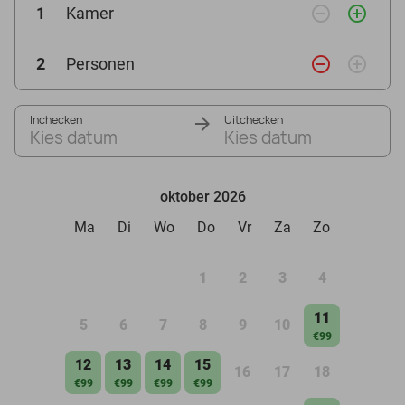
remove_circle_outline
add_circle_outline
1
Kamer
remove_circle_outline
add_circle_outline
2
Personen
Inchecken
Uitchecken
Kies datum
Kies datum
oktober 2026
Ma
Di
Wo
Do
Vr
Za
Zo
1
2
3
4
11
5
6
7
8
9
10
€99
12
13
14
15
16
17
18
€99
€99
€99
€99