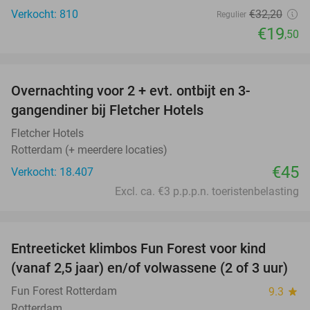
Verkocht: 810
€32
,20
Regulier
€19
,50
favorite_border
Overnachting voor 2 + evt. ontbijt en 3-
gangendiner bij Fletcher Hotels
Fletcher Hotels
Rotterdam (+ meerdere locaties)
€45
Verkocht: 18.407
Excl. ca. €3 p.p.p.n. toeristenbelasting
favorite_border
Entreeticket klimbos Fun Forest voor kind
30%
(vanaf 2,5 jaar) en/of volwassene (2 of 3 uur)
Fun Forest Rotterdam
9.3
star
Rotterdam