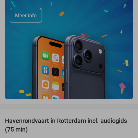
Meer info
favorite_border
Havenrondvaart in Rotterdam incl. audiogids
30%
(75 min)