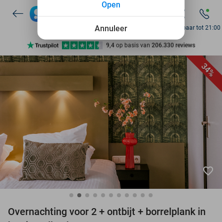
Open
7 dagen per week beschikbaar
10+ miljoen leden
Annuleer
Bereikbaar tot 21:00
9,4
op basis van
206.330 reviews
Ontdek 15.000+ deals
34%
7 dagen per week beschikbaar
10+ miljoen leden
favorite_border
Overnachting voor 2 + ontbijt + borrelplank in