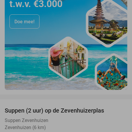
t.w.v. €3.000
Doe mee!
favorite_border
Suppen (2 uur) op de Zevenhuizerplas
40%
Suppen Zevenhuizen
Zevenhuizen (6 km)