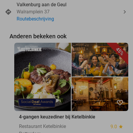
Valkenburg aan de Geul
Walramplein 37
Routebeschrijving
Anderen bekeken ook
45%
favorite_border
4-gangen keuzediner bij Ketelbinkie
Restaurant Ketelbinkie
9.0
star