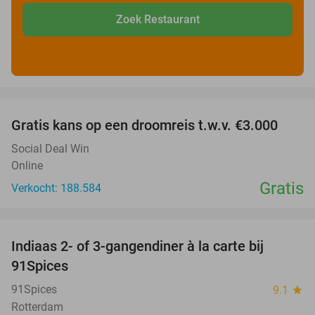
Zoek Restaurant
favorite_border
Gratis kans op een droomreis t.w.v. €3.000
Social Deal Win
Online
Gratis
Verkocht: 188.584
favorite_border
Indiaas 2- of 3-gangendiner à la carte bij
39%
91Spices
91Spices
9.1
star
Rotterdam