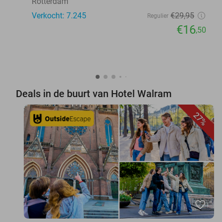
Rotterdam
Verkocht: 7.245
€29
,95
Regulier
€16
,50
Deals in de buurt van Hotel Walram
27%
favorite_border