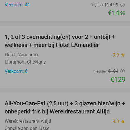
Verkocht: 41
€24
,99
Regulier
€14
,99
favorite_border
1, 2 of 3 overnachting(en) voor 2 + ontbijt +
32%
NEW
wellness + meer bij Hôtel L'Amandier
TODAY
Hôtel L'Amandier
9.9
star
Libramont-Chevigny
Verkocht: 6
€191
Regulier
€129
favorite_border
All-You-Can-Eat (2,5 uur) + 3 glazen bier/wijn +
21%
onbeperkt fris bij Wereldrestaurant Altijd
Wereldrestaurant Altijd
9.0
star
Capelle aan den IJssel