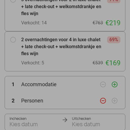
+ late check-out + welkomstdrankje en
fles wijn
€219
Verkocht: 14
€763
2 overnachtingen voor 4 in luxe chalet
69%
+ late check-out + welkomstdrankje en
fles wijn
€169
Verkocht: 5
€539
remove_circle_outline
add_circle_outline
1
Accommodatie
remove_circle_outline
add_circle_outline
2
Personen
Inchecken
Uitchecken
Kies datum
Kies datum