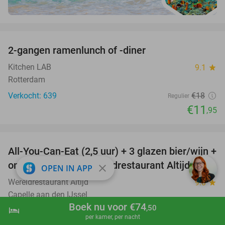
favorite_border
2-gangen ramenlunch of -diner
34%
Kitchen LAB
9.1
star
Rotterdam
Verkocht: 639
€18
Regulier
€11
,95
favorite_border
All-You-Can-Eat (2,5 uur) + 3 glazen bier/wijn +
21%
onbeperkt fris bij Wereldrestaurant Altijd
close
OPEN IN APP
Wereldrestaurant Altijd
9.0
star
Capelle aan den IJssel
Boek nu voor €74
,50
hotel
shopping_cart
Boek nu
navigate_next
Verkocht: 1.762
€40
,95
Regulier
per kamer, per nacht
€32