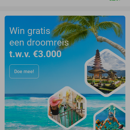
Win gratis
een droomreis
t.w.v. €3.000
Doe mee!