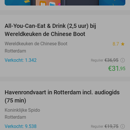
favorite_border
All-You-Can-Eat & Drink (2,5 uur) bij
14%
Wereldkeuken de Chinese Boot
Wereldkeuken de Chinese Boot
8.7
star
Rotterdam
Verkocht: 1.342
€36
,95
Regulier
€31
,95
favorite_border
Havenrondvaart in Rotterdam incl. audiogids
30%
(75 min)
Koninklijke Spido
Rotterdam
Verkocht: 9.538
€19
,75
Regulier