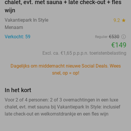
chalet, evt. met sauna + late check-out + fles
wijn
Vakantiepark In Style
9.2
star
Menaam
Verkocht: 59
€530
Regulier
€149
Excl. ca. €1,65 p.p.p.n. toeristenbelasting
Dagelijks om middernacht nieuwe Social Deals. Wees
snel, op = op!
In het kort
Voor 2 of 4 personen: 2 of 3 overnachtingen in een luxe
chalet, evt. met sauna bij Vakantiepark In Style: inclusief
late check-out en welkomstdrankje en een fles wijn