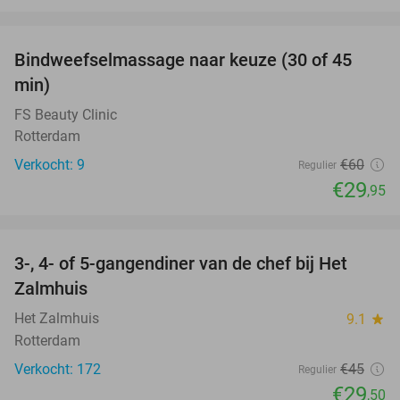
favorite_border
Bindweefselmassage naar keuze (30 of 45
50%
min)
FS Beauty Clinic
Rotterdam
Verkocht: 9
€60
Regulier
€29
,95
favorite_border
3-, 4- of 5-gangendiner van de chef bij Het
34%
Zalmhuis
Het Zalmhuis
9.1
star
Rotterdam
Verkocht: 172
€45
Regulier
€29
,50