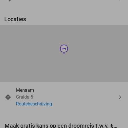
Locaties
hotel
Menaam
Gralda 5
Routebeschrijving
Maak gratis kans op een droomreis t.w.v. €3.000!