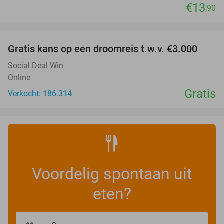
€13
,90
favorite_border
Gratis kans op een droomreis t.w.v. €3.000
Social Deal Win
Online
Gratis
Verkocht: 186.314
Voordelig spontaan uit
eten?