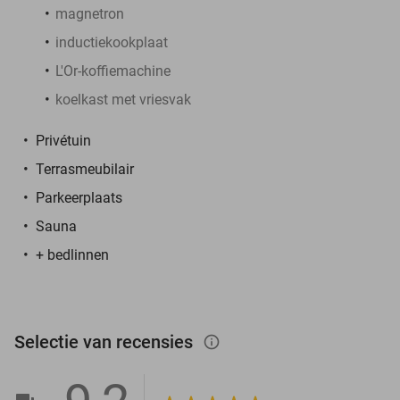
magnetron
inductiekookplaat
L'Or-koffiemachine
koelkast met vriesvak
Privétuin
Terrasmeubilair
Parkeerplaats
Sauna
+ bedlinnen
Selectie van recensies
info_outlined