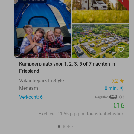
favorite_border
Kampeerplaats voor 1, 2, 3, 5 of 7 nachten in
Friesland
Vakantiepark In Style
9.2
star
Menaam
0 min.
directions_walk
Verkocht: 6
€23
Regulier
€16
Excl. ca. €1,65 p.p.p.n. toeristenbelasting