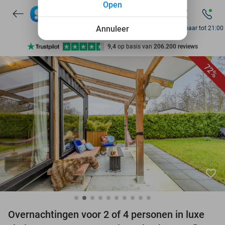
Open
7 dagen per week beschikbaar
10+ miljoen leden
Annuleer
Bereikbaar tot 21:00
9,4
op basis van
206.200 reviews
Ontdek 15.000+ deals
72%
7 dagen per week beschikbaar
10+ miljoen leden
favorite_border
Overnachtingen voor 2 of 4 personen in luxe