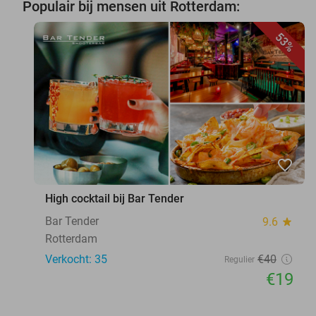
Populair bij mensen uit Rotterdam:
53%
favorite_border
High cocktail bij Bar Tender
Bar Tender
9.6
star
Rotterdam
Verkocht: 35
€40
Regulier
€19