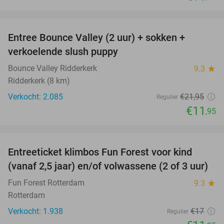
favorite_border
Entree Bounce Valley (2 uur) + sokken +
46%
verkoelende slush puppy
Bounce Valley Ridderkerk
9.3
star
Ridderkerk (8 km)
Verkocht: 2.085
€21
,95
Regulier
€11
,95
favorite_border
Entreeticket klimbos Fun Forest voor kind
30%
(vanaf 2,5 jaar) en/of volwassene (2 of 3 uur)
Fun Forest Rotterdam
9.3
star
Rotterdam
Verkocht: 1.938
€17
Regulier