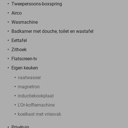
Tweepersoons-boxspring
Airco
Wasmachine
Badkamer met douche, toilet en wastafel
Eettafel
Zithoek
Flatscreen-tv
Eigen keuken
vaatwasser
magnetron
inductiekookplaat
L'Or-koffiemachine
koelkast met vriesvak
Privétuin