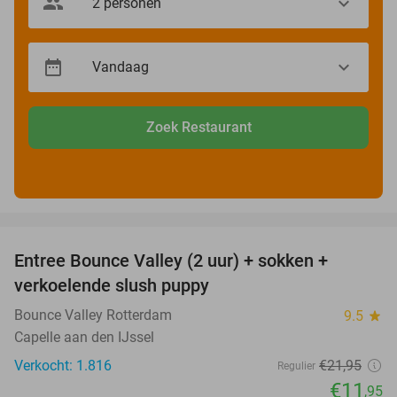
Zoek Restaurant
favorite_border
Entree Bounce Valley (2 uur) + sokken +
46%
verkoelende slush puppy
Bounce Valley Rotterdam
9.5
star
Capelle aan den IJssel
Verkocht: 1.816
€21
,95
Regulier
€11
,95