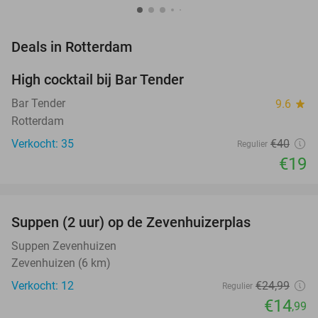
favorite_border
Deals in Rotterdam
High cocktail bij Bar Tender
53%
Bar Tender
9.6
star
Rotterdam
Verkocht: 35
€40
Regulier
€19
favorite_border
Suppen (2 uur) op de Zevenhuizerplas
40%
NEW
TODAY
Suppen Zevenhuizen
Zevenhuizen (6 km)
Verkocht: 12
€24
,99
Regulier
€14
,99