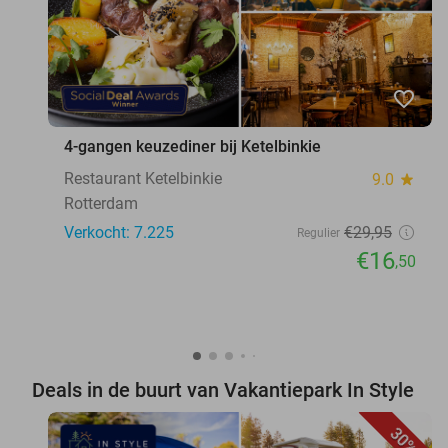
favorite_border
4-gangen keuzediner bij Ketelbinkie
Restaurant Ketelbinkie
9.0
star
Rotterdam
Verkocht: 7.225
€29
,95
Regulier
€16
,50
Deals in de buurt van Vakantiepark In Style
30%