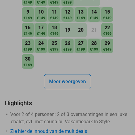
€149
€149
€149
€199
9
10
11
12
13
14
15
€149
€149
€149
€149
€149
€149
€149
16
17
18
22
19
20
21
€149
€149
€149
€199
23
24
25
26
27
28
29
€199
€199
€199
€199
€199
€199
€149
30
€149
Meer weergeven
Highlights
Voor 2 of 4 personen: 2 of 3 overnachtingen in een luxe
chalet, evt. met sauna bij Vakantiepark In Style
Zie hier de inhoud van de multideals