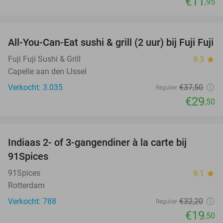
€11
,95
favorite_border
All-You-Can-Eat sushi & grill (2 uur) bij Fuji Fuji
21%
Fuji Fuji Sushi & Grill
9.3
star
Capelle aan den IJssel
Verkocht: 3.035
€37
,50
Regulier
€29
,50
favorite_border
Indiaas 2- of 3-gangendiner à la carte bij
39%
91Spices
91Spices
9.1
star
Rotterdam
Verkocht: 788
€32
,20
Regulier
€19
,50