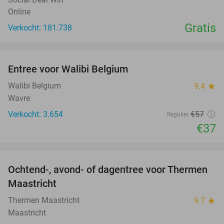
Online
Gratis
Verkocht: 181.738
favorite_border
Entree voor Walibi Belgium
35%
Walibi Belgium
9.4
star
Wavre
Verkocht: 3.654
€57
Regulier
€37
favorite_border
Ochtend-, avond- of dagentree voor Thermen
25%
Maastricht
Thermen Maastricht
9.7
star
Maastricht