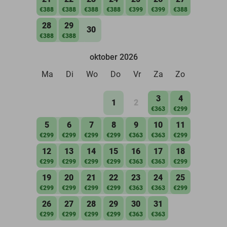
€388
€388
€388
€388
€399
€399
€388
28
29
30
€388
€388
oktober 2026
Ma
Di
Wo
Do
Vr
Za
Zo
3
4
1
2
€363
€299
5
6
7
8
9
10
11
€299
€299
€299
€299
€363
€363
€299
12
13
14
15
16
17
18
€299
€299
€299
€299
€363
€363
€299
19
20
21
22
23
24
25
€299
€299
€299
€299
€363
€363
€299
26
27
28
29
30
31
€299
€299
€299
€299
€363
€363