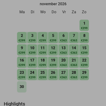
november 2026
Ma
Di
Wo
Do
Vr
Za
Zo
1
€299
2
3
4
5
6
7
8
€299
€299
€299
€299
€363
€363
€299
9
10
11
12
13
14
15
€299
€299
€299
€299
€363
€363
€299
16
17
18
19
20
21
22
€299
€299
€299
€299
€363
€363
€299
23
24
25
26
27
28
29
€299
€299
€299
€299
€363
€363
€299
30
Highlights