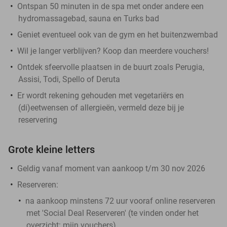
Ontspan 50 minuten in de spa met onder andere een
hydromassagebad, sauna en Turks bad
Geniet eventueel ook van de gym en het buitenzwembad
Wil je langer verblijven? Koop dan meerdere vouchers!
Ontdek sfeervolle plaatsen in de buurt zoals Perugia,
Assisi, Todi, Spello of Deruta
Er wordt rekening gehouden met vegetariërs en
(di)eetwensen of allergieën, vermeld deze bij je
reservering
Grote kleine letters
Geldig vanaf moment van aankoop t/m 30 nov 2026
Reserveren:
na aankoop minstens 72 uur vooraf online reserveren
met 'Social Deal Reserveren' (te vinden onder het
overzicht:
mijn vouchers
)