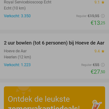
Royal Servicebioscoop Echt
9.1
star
Echt (10 km)
Verkocht: 3.350
€19
,95
Regulier
€13
,25
favorite_border
2 uur bowlen (tot 6 personen) bij Hoeve de Aar
50%
Hoeve de Aar
9.4
star
Heerlen (12 km)
Verkocht: 1.223
€55
Regulier
€27
,50
Ontdek de leukste
zomervakantiedeals
!