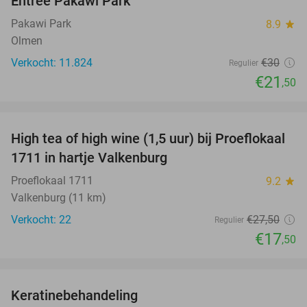
Entree Pakawi Park
28%
Pakawi Park
8.9
star
Olmen
Verkocht: 11.824
€30
Regulier
€21
,50
favorite_border
High tea of high wine (1,5 uur) bij Proeflokaal
36%
1711 in hartje Valkenburg
Proeflokaal 1711
9.2
star
Valkenburg (11 km)
Verkocht: 22
€27
,50
Regulier
€17
,50
favorite_border
Keratinebehandeling
68%