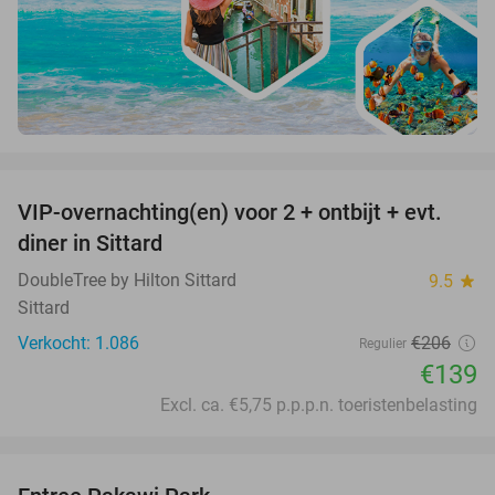
favorite_border
VIP-overnachting(en) voor 2 + ontbijt + evt.
33%
diner in Sittard
DoubleTree by Hilton Sittard
9.5
star
Sittard
Verkocht: 1.086
€206
Regulier
€139
Excl. ca. €5,75 p.p.p.n. toeristenbelasting
favorite_border