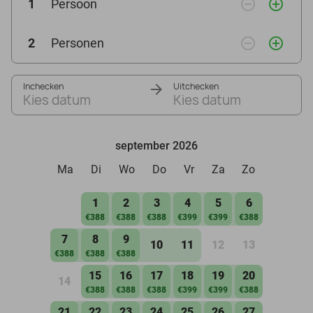
remove_circle_outline
add_circle_outline
1
Persoon
remove_circle_outline
add_circle_outline
2
Personen
Inchecken
Uitchecken
Kies datum
Kies datum
september 2026
Ma
Di
Wo
Do
Vr
Za
Zo
1
2
3
4
5
6
€388
€388
€388
€399
€399
€388
7
8
9
10
11
12
13
€388
€388
€388
15
16
17
18
19
20
14
€388
€388
€388
€399
€399
€388
21
22
23
24
25
26
27