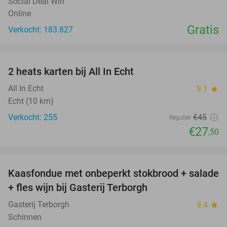
Social Deal Win
Online
Gratis
Verkocht: 183.827
favorite_border
2 heats karten bij All In Echt
39%
All In Echt
9.1
star
Echt (10 km)
Verkocht: 255
€45
Regulier
€27
,50
favorite_border
Kaasfondue met onbeperkt stokbrood + salade
44%
+ fles wijn bij Gasterij Terborgh
Gasterij Terborgh
9.4
star
Schinnen