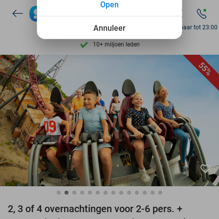
Open
Ontdek 15.000+ deals
7 dagen per week beschikbaar
Annuleer
Bereikbaar tot 23:00
10+ miljoen leden
9,4
op basis van
205.987 reviews
55%
Ontdek 15.000+ deals
7 dagen per week beschikbaar
10+ miljoen leden
favorite_border
2, 3 of 4 overnachtingen voor 2-6 pers. +