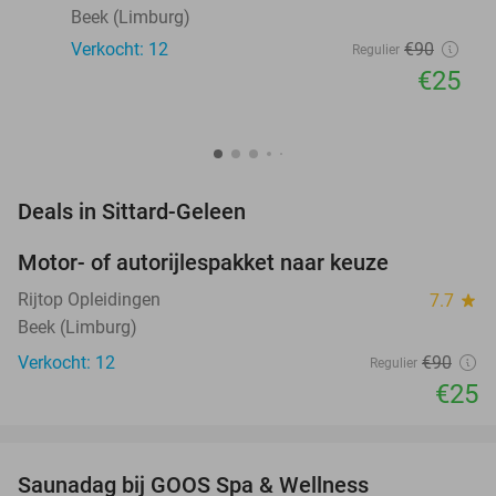
Beek (Limburg)
Verkocht: 12
€90
Regulier
€25
favorite_border
Deals in Sittard-Geleen
Motor- of autorijlespakket naar keuze
72%
Rijtop Opleidingen
7.7
star
Beek (Limburg)
Verkocht: 12
€90
Regulier
€25
favorite_border
Saunadag bij GOOS Spa & Wellness
52%