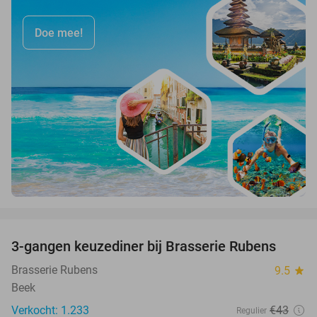
Doe mee!
favorite_border
3-gangen keuzediner bij Brasserie Rubens
42%
Brasserie Rubens
9.5
star
Beek
Verkocht: 1.233
€43
Regulier