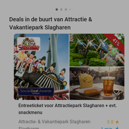
Deals in de buurt van Attractie &
Vakantiepark Slagharen
41%
favorite_border
Entreeticket voor Attractiepark Slagharen + evt.
snackmenu
Attractie- & Vakantiepark Slagharen
8.8
star
Slagharen