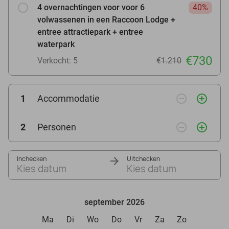
4 overnachtingen voor voor 6
40%
volwassenen in een Raccoon Lodge +
entree attractiepark + entree
waterpark
€730
Verkocht: 5
€1.210
remove_circle_outline
add_circle_outline
1
Accommodatie
remove_circle_outline
add_circle_outline
2
Personen
Inchecken
Uitchecken
Kies datum
Kies datum
september 2026
Ma
Di
Wo
Do
Vr
Za
Zo