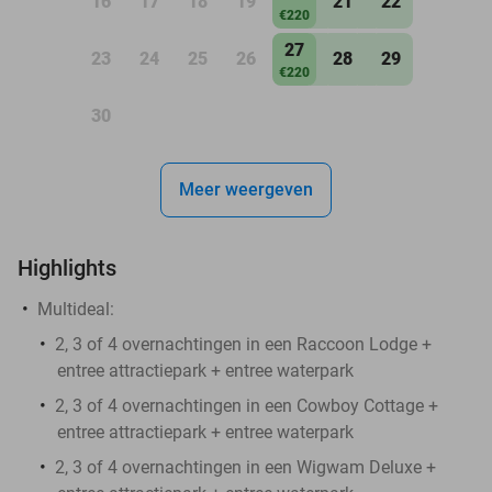
16
17
18
19
21
22
€220
27
23
24
25
26
28
29
€220
30
Meer weergeven
Highlights
Multideal:
2, 3 of 4 overnachtingen in een Raccoon Lodge +
entree attractiepark + entree waterpark
2, 3 of 4 overnachtingen in een Cowboy Cottage +
entree attractiepark + entree waterpark
2, 3 of 4 overnachtingen in een Wigwam Deluxe +