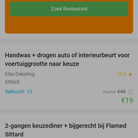
Zoek Restaurant
favorite_border
Handwas + drogen auto of interieurbeurt voor
53%
voertuiggrootte naar keuze
Elite Detailing
10.0
star
Sittard
Verkocht: 13
€40
Regulier
€19
favorite_border
2-gangen keuzediner + bijgerecht bij Flamed
31%
Sittard