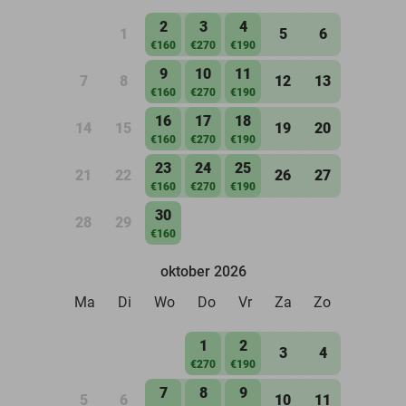
2
3
4
1
5
6
€160
€270
€190
9
10
11
7
8
12
13
€160
€270
€190
16
17
18
14
15
19
20
€160
€270
€190
23
24
25
21
22
26
27
€160
€270
€190
30
28
29
€160
oktober 2026
Ma
Di
Wo
Do
Vr
Za
Zo
1
2
3
4
€270
€190
7
8
9
5
6
10
11