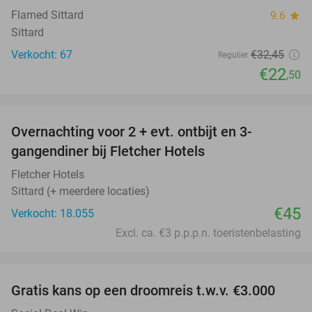
Flamed Sittard
9.6
star
Sittard
Verkocht: 67
€32
,45
Regulier
€22
,50
favorite_border
Overnachting voor 2 + evt. ontbijt en 3-
gangendiner bij Fletcher Hotels
Fletcher Hotels
Sittard (+ meerdere locaties)
€45
Verkocht: 18.055
Excl. ca. €3 p.p.p.n. toeristenbelasting
favorite_border
Gratis kans op een droomreis t.w.v. €3.000