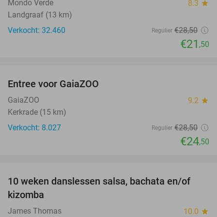
Mondo Verde
8.3
star
Landgraaf (13 km)
Verkocht: 32.460
€28
,50
Regulier
€21
,50
favorite_border
Entree voor GaiaZOO
14%
GaiaZOO
9.2
star
Kerkrade (15 km)
Verkocht: 8.027
€28
,50
Regulier
€24
,50
favorite_border
10 weken danslessen salsa, bachata en/of
56%
kizomba
James Thomas
10.0
star