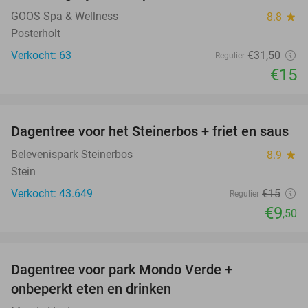
NEW
TODAY
GOOS Spa & Wellness
8.8
star
Posterholt
Verkocht: 63
€31
,50
Regulier
€15
favorite_border
Dagentree voor het Steinerbos + friet en saus
37%
Belevenispark Steinerbos
8.9
star
Stein
Verkocht: 43.649
€15
Regulier
€9
,50
favorite_border
Dagentree voor park Mondo Verde +
25%
onbeperkt eten en drinken