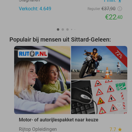
1 min.
directions_walk
Verkocht: 4.649
€37
,90
Regulier
€22
,40
Populair bij mensen uit Sittard-Geleen:
72%
favorite_border
Motor- of autorijlespakket naar keuze
Rijtop Opleidingen
7.7
star