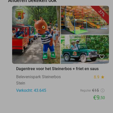
Anderen bekeken ook
37%
favorite_border
Dagentree voor het Steinerbos + friet en saus
Belevenispark Steinerbos
8.9
star
Stein
Verkocht: 43.645
€15
Regulier
€9
,50