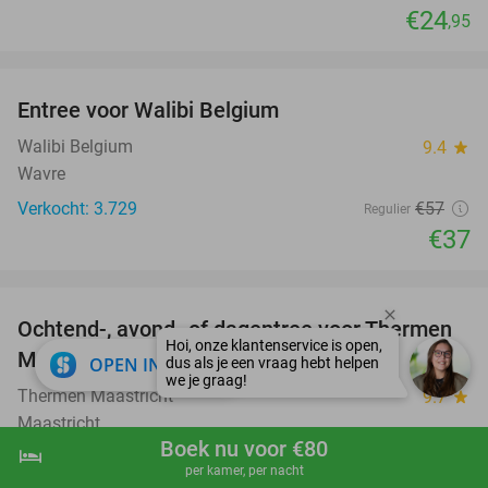
€24
,95
favorite_border
Entree voor Walibi Belgium
35%
Walibi Belgium
9.4
star
Wavre
Verkocht: 3.729
€57
Regulier
€37
favorite_border
Ochtend-, avond- of dagentree voor Thermen
25%
Maastricht
close
OPEN IN APP
Thermen Maastricht
9.7
star
Maastricht
Boek nu voor €80
hotel
shopping_cart
Boek nu
navigate_next
Verkocht: 4.386
€36
Regulier
per kamer, per nacht