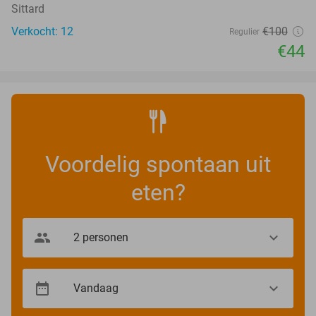
Sittard
Verkocht: 12
€100
Regulier
€44
Voordelig spontaan uit
eten?