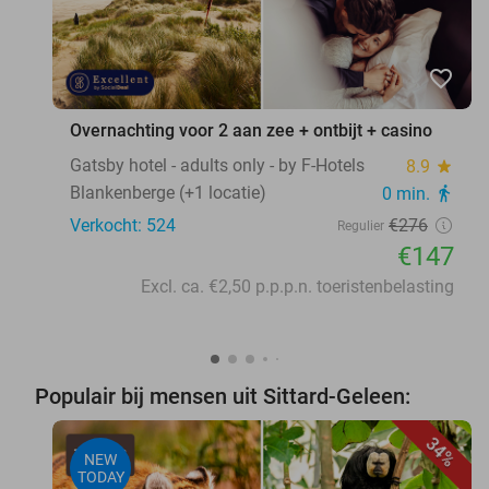
favorite_border
Overnachting voor 2 aan zee + ontbijt + casino
Gatsby hotel - adults only - by F-Hotels
8.9
star
Blankenberge (+1 locatie)
0 min.
directions_walk
Verkocht: 524
€276
Regulier
€147
Excl. ca. €2,50 p.p.p.n. toeristenbelasting
Populair bij mensen uit Sittard-Geleen:
34%
NEW
TODAY