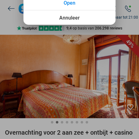
Open
7 dagen per week beschikbaar
10+ miljoen leden
Annuleer
Bereikbaar tot 21:00
9,4
op basis van
206.298 reviews
Ontdek 15.000+ deals
49%
7 dagen per week beschikbaar
10+ miljoen leden
favorite_border
Overnachting voor 2 aan zee + ontbijt + casino