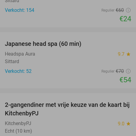
Sittard
Verkocht: 154
€60
Regulier
€24
favorite_border
Japanese head spa (60 min)
23%
Headspa Aura
9.7
star
Sittard
Verkocht: 52
€70
Regulier
€54
favorite_border
2-gangendiner met vrije keuze van de kaart bij
23%
KitchenbyPJ
KitchenbyPJ
9.0
star
Echt (10 km)