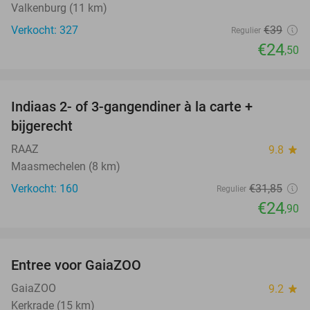
Valkenburg (11 km)
Verkocht: 327
€39
Regulier
€24
,50
favorite_border
Indiaas 2- of 3-gangendiner à la carte +
22%
bijgerecht
RAAZ
9.8
star
Maasmechelen (8 km)
Verkocht: 160
€31
,85
Regulier
€24
,90
favorite_border
Entree voor GaiaZOO
14%
GaiaZOO
9.2
star
Kerkrade (15 km)