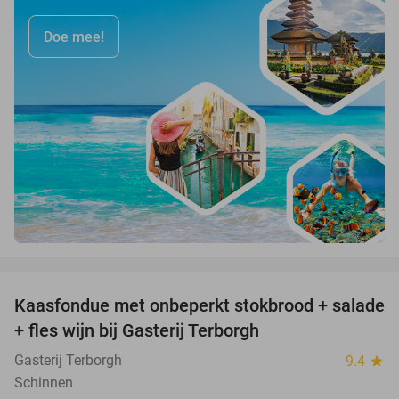
Doe mee!
favorite_border
Kaasfondue met onbeperkt stokbrood + salade
44%
+ fles wijn bij Gasterij Terborgh
Gasterij Terborgh
9.4
star
Schinnen