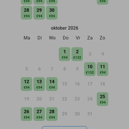
€94
€94
€94
€94
28
29
30
€94
€94
€94
oktober 2026
Ma
Di
Wo
Do
Vr
Za
Zo
1
2
3
4
€94
€132
10
11
5
6
7
8
9
€132
€94
12
13
14
15
16
17
18
€94
€94
€94
25
19
20
21
22
23
24
€94
26
27
28
29
30
31
€94
€94
€94