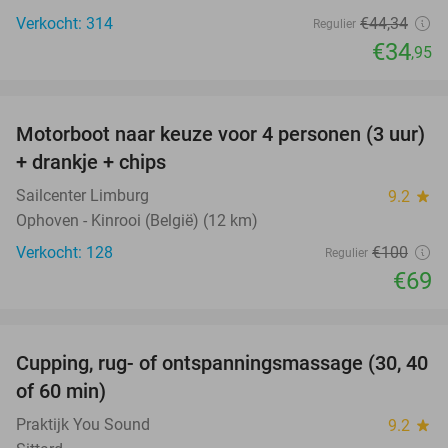
Verkocht: 314
€44
,34
Regulier
€34
,95
favorite_border
Motorboot naar keuze voor 4 personen (3 uur)
31%
+ drankje + chips
Sailcenter Limburg
9.2
star
Ophoven - Kinrooi (België) (12 km)
Verkocht: 128
€100
Regulier
€69
favorite_border
Cupping, rug- of ontspanningsmassage (30, 40
60%
of 60 min)
Praktijk You Sound
9.2
star