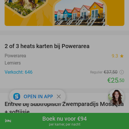
favorite_border
2 of 3 heats karten bij Powerarea
32%
Powerarea
9.3
star
Lemiers
Verkocht: 646
€37
,50
Regulier
€25
,50
favorite_border
close
OPEN IN APP
Entree bij Subtropisch Zwemparadijs Mosaqua
25%
+ softijsje
Boek nu voor €94
hotel
shopping_cart
Boek nu
navigate_next
Subtropisch Zwemparadijs Mosaqua
8.2
star
per kamer, per nacht
Gulpen