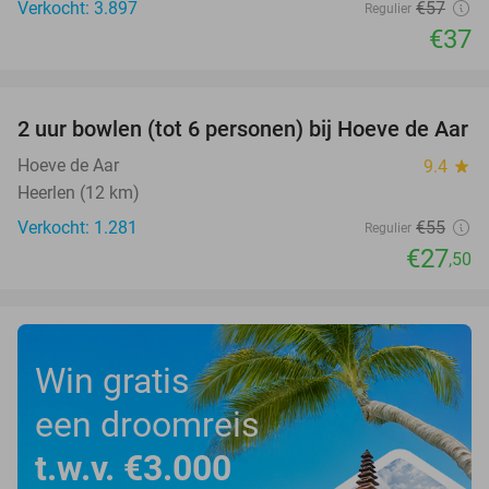
Verkocht: 3.897
€57
Regulier
€37
favorite_border
2 uur bowlen (tot 6 personen) bij Hoeve de Aar
50%
Hoeve de Aar
9.4
star
Heerlen (12 km)
Verkocht: 1.281
€55
Regulier
€27
,50
Win gratis
een droomreis
t.w.v. €3.000