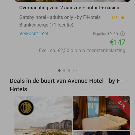
Overnachting voor 2 aan zee + ontbijt + casino
Gatsby hotel - adults only - by F-Hotels
8.9
star
Blankenberge (+1 locatie)
Verkocht: 524
€276
Regulier
€147
Excl. ca. €2,50 p.p.p.n. toeristenbelasting
Deals in de buurt van Avenue Hotel - by F-
Hotels
47%