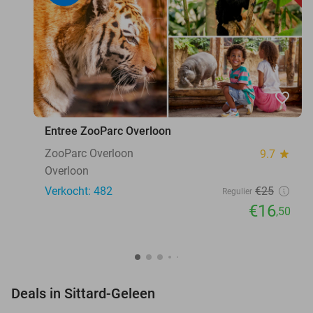
favorite_border
Entree ZooParc Overloon
ZooParc Overloon
9.7
star
Overloon
Verkocht: 482
€25
Regulier
€16
,50
favorite_border
Deals in Sittard-Geleen