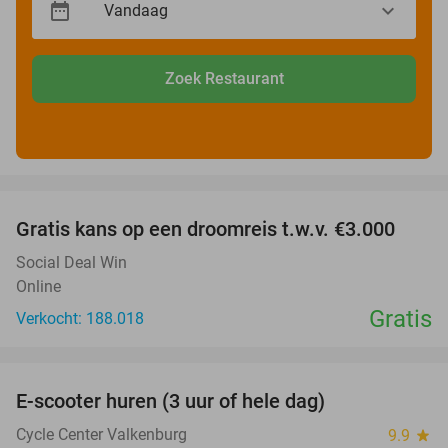
Zoek Restaurant
favorite_border
Gratis kans op een droomreis t.w.v. €3.000
Social Deal Win
Online
Gratis
Verkocht: 188.018
favorite_border
E-scooter huren (3 uur of hele dag)
37%
Cycle Center Valkenburg
9.9
star