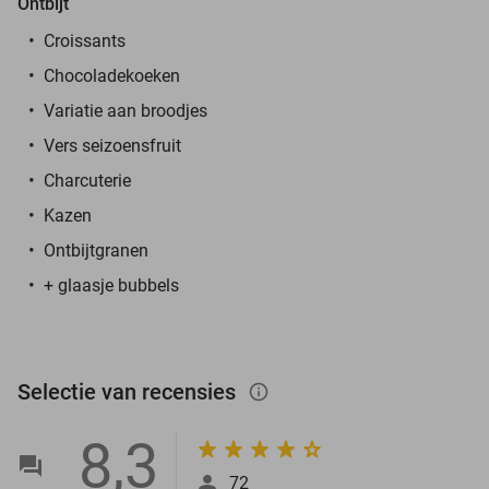
Ontbijt
Croissants
Chocoladekoeken
Variatie aan broodjes
Vers seizoensfruit
Charcuterie
Kazen
Ontbijtgranen
+ glaasje bubbels
Selectie van recensies
info_outlined
8,3
72