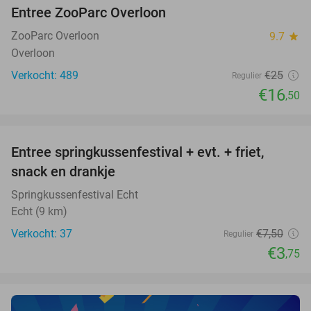
Entree ZooParc Overloon
34%
NEW
TODAY
ZooParc Overloon
9.7
star
Overloon
Verkocht: 489
€25
Regulier
€16
,50
favorite_border
Entree springkussenfestival + evt. + friet,
50%
NEW
snack en drankje
TODAY
Springkussenfestival Echt
Echt (9 km)
Verkocht: 37
€7
,50
Regulier
€3
,75