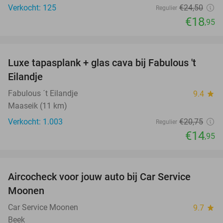
Verkocht: 125
€24
,50
Regulier
€18
,95
favorite_border
Luxe tapasplank + glas cava bij Fabulous 't
28%
Eilandje
Fabulous ´t Eilandje
9.4
star
Maaseik (11 km)
Verkocht: 1.003
€20
,75
Regulier
€14
,95
favorite_border
Aircocheck voor jouw auto bij Car Service
44%
Moonen
Car Service Moonen
9.7
star
Beek