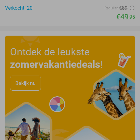
Verkocht: 20
€89
Regulier
€49
,95
Ontdek de leukste
zomervakantiedeals
!
Bekijk nu