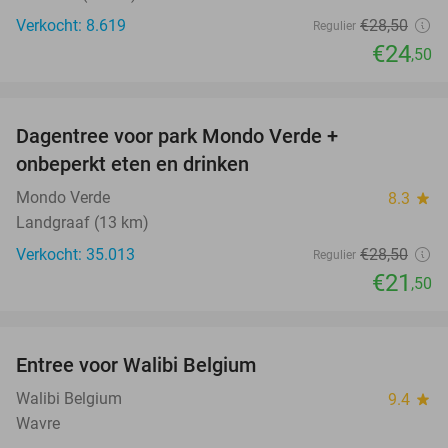
Verkocht: 8.619
€28
,50
Regulier
€24
,50
favorite_border
Dagentree voor park Mondo Verde +
25%
onbeperkt eten en drinken
Mondo Verde
8.3
star
Landgraaf (13 km)
Verkocht: 35.013
€28
,50
Regulier
€21
,50
favorite_border
Entree voor Walibi Belgium
35%
Walibi Belgium
9.4
star
Wavre