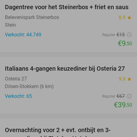
Dagentree voor het Steinerbos + friet en saus
37%
Belevenispark Steinerbos
8.9
star
Stein
Verkocht: 44.749
€15
Regulier
€9
,50
favorite_border
Italiaans 4-gangen keuzediner bij Osteria 27
41%
Osteria 27
9.9
star
Dilsen-Stokkem (6 km)
Verkocht: 65
€67
Regulier
€39
,50
favorite_border
Overnachting voor 2 + evt. ontbijt en 3-