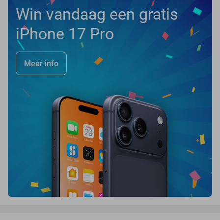
Win vandaag een gratis
iPhone 17 Pro
Meer info
favorite_border