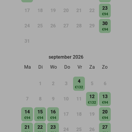
23
17
18
19
20
21
22
€94
30
24
25
26
27
28
29
€94
31
september 2026
Ma
Di
Wo
Do
Vr
Za
Zo
4
1
2
3
5
6
€132
12
13
7
8
9
10
11
€132
€94
14
15
16
20
17
18
19
€94
€94
€94
€94
21
22
23
27
24
25
26