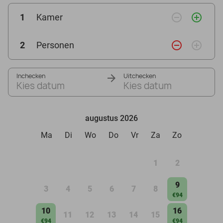
remove_circle_outline
add_circle_outline
1
Kamer
remove_circle_outline
add_circle_outline
2
Personen
Inchecken
Uitchecken
Kies datum
Kies datum
augustus 2026
Ma
Di
Wo
Do
Vr
Za
Zo
1
2
9
3
4
5
6
7
8
€94
10
16
11
12
13
14
15
€94
€94