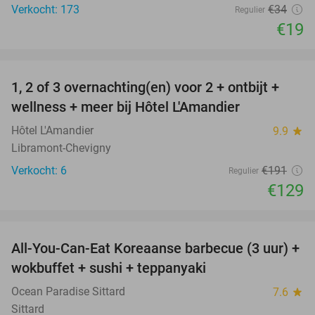
Verkocht: 173
€34
Regulier
€19
favorite_border
1, 2 of 3 overnachting(en) voor 2 + ontbijt +
32%
NEW
wellness + meer bij Hôtel L'Amandier
TODAY
Hôtel L'Amandier
9.9
star
Libramont-Chevigny
Verkocht: 6
€191
Regulier
€129
favorite_border
All-You-Can-Eat Koreaanse barbecue (3 uur) +
21%
wokbuffet + sushi + teppanyaki
Ocean Paradise Sittard
7.6
star
Sittard