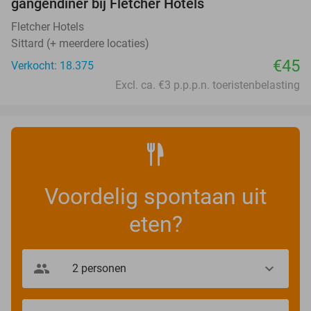
gangendiner bij Fletcher Hotels
Fletcher Hotels
Sittard (+ meerdere locaties)
€45
Verkocht: 18.375
Excl. ca. €3 p.p.p.n. toeristenbelasting
Voordelig spontaan uit
eten?