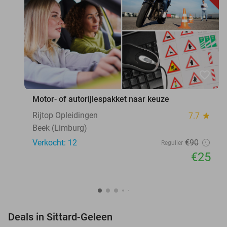
favorite_border
Motor- of autorijlespakket naar keuze
Rijtop Opleidingen
7.7
star
Beek (Limburg)
Verkocht: 12
€90
Regulier
€25
favorite_border
Deals in Sittard-Geleen