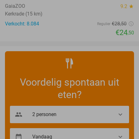
GaiaZOO
9.2
star
Kerkrade (15 km)
Verkocht: 8.084
€28
,50
Regulier
€24
,50
Voordelig spontaan uit
eten?