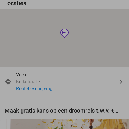
Locaties
hotel
Veere
Kerkstraat 7
Routebeschrijving
Maak gratis kans op een droomreis t.w.v. €3.000!