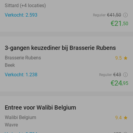
Sittard (+4 locaties)
Verkocht: 2.593
€41
,50
Regulier
€21
,50
favorite_border
3-gangen keuzediner bij Brasserie Rubens
42%
Brasserie Rubens
9.5
star
Beek
Verkocht: 1.238
€43
Regulier
€24
,95
favorite_border
Entree voor Walibi Belgium
35%
Walibi Belgium
9.4
star
Wavre