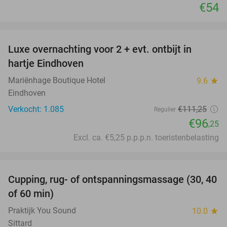
€54
favorite_border
Luxe overnachting voor 2 + evt. ontbijt in
14%
hartje Eindhoven
Mariënhage Boutique Hotel
9.6
star
Eindhoven
Verkocht: 1.085
€111
,25
Regulier
€96
,25
Excl. ca. €5,25 p.p.p.n. toeristenbelasting
favorite_border
Cupping, rug- of ontspanningsmassage (30, 40
60%
of 60 min)
Praktijk You Sound
10.0
star
Sittard