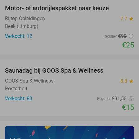
Motor- of autorijlespakket naar keuze
72%
Rijtop Opleidingen
7.7
star
Beek (Limburg)
Verkocht: 12
€90
Regulier
€25
favorite_border
Saunadag bij GOOS Spa & Wellness
52%
NEW
TODAY
GOOS Spa & Wellness
8.8
star
Posterholt
Verkocht: 83
€31
,50
Regulier
€15