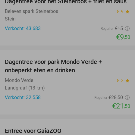
Dagentree voor het Steinerbos + friet en saus
37%
Belevenispark Steinerbos
8.9
star
Stein
Verkocht: 43.683
€15
Regulier
€9
,50
favorite_border
Dagentree voor park Mondo Verde +
25%
onbeperkt eten en drinken
Mondo Verde
8.3
star
Landgraaf (13 km)
Verkocht: 32.558
€28
,50
Regulier
€21
,50
favorite_border
Entree voor GaiaZOO
14%