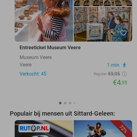
favorite_border
Entreeticket Museum Veere
Museum Veere
Veere
1 min.
directions_walk
Verkocht: 45
€9
,95
Regulier
€4
,95
Populair bij mensen uit Sittard-Geleen:
72%