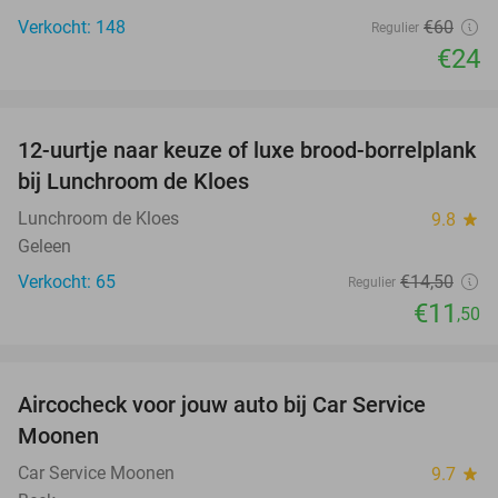
Verkocht: 148
€60
Regulier
€24
favorite_border
12-uurtje naar keuze of luxe brood-borrelplank
21%
bij Lunchroom de Kloes
Lunchroom de Kloes
9.8
star
Geleen
Verkocht: 65
€14
,50
Regulier
€11
,50
favorite_border
Aircocheck voor jouw auto bij Car Service
44%
Moonen
Car Service Moonen
9.7
star