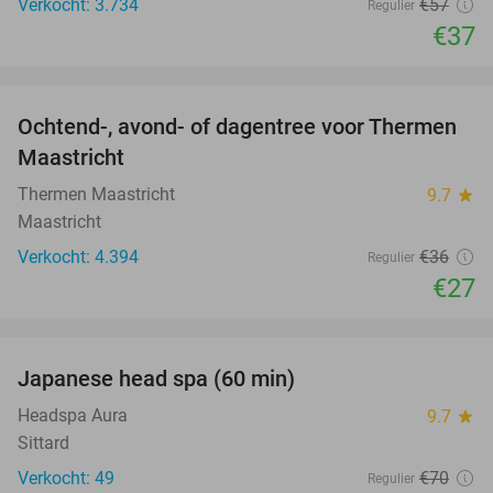
Verkocht: 3.734
€57
Regulier
€37
favorite_border
Ochtend-, avond- of dagentree voor Thermen
25%
Maastricht
Thermen Maastricht
9.7
star
Maastricht
Verkocht: 4.394
€36
Regulier
€27
favorite_border
Japanese head spa (60 min)
23%
Headspa Aura
9.7
star
Sittard
Verkocht: 49
€70
Regulier