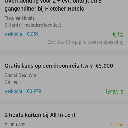
Overnachting voor 2 + evt. ontbijt en 3-
gangendiner bij Fletcher Hotels
Fletcher Hotels
Sittard (+ meerdere locaties)
€45
Verkocht: 18.059
Excl. ca. €3 p.p.p.n. toeristenbelasting
favorite_border
Gratis kans op een droomreis t.w.v. €3.000
Social Deal Win
Online
Gratis
Verkocht: 183.979
favorite_border
2 heats karten bij All In Echt
39%
All In Echt
9.1
star