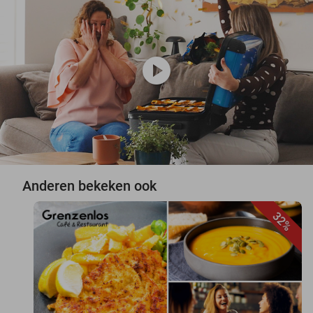
play_circle
Anderen bekeken ook
32%