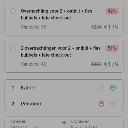
Overnachting voor 2 + ontbijt + fles
42%
bubbels + late check-out
€119
Verkocht: 16
€204
2 overnachtingen voor 2 + ontbijt + fles
51%
bubbels + late check-out
€179
Verkocht: 42
€369
remove_circle_outline
add_circle_outline
1
Kamer
remove_circle_outline
add_circle_outline
2
Personen
Inchecken
Uitchecken
Kies datum
Kies datum