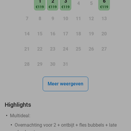
1
2
3
6
4
5
€119
€119
€119
€119
7
8
9
10
11
12
13
14
15
16
17
18
19
20
21
22
23
24
25
26
27
28
29
30
31
Meer weergeven
Highlights
Multideal:
Overnachting voor 2 + ontbijt + fles bubbels + late