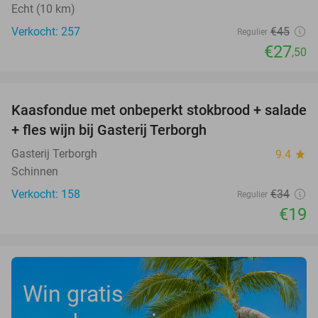
Echt (10 km)
Verkocht: 257
€45
Regulier
€27
,50
favorite_border
Kaasfondue met onbeperkt stokbrood + salade
44%
+ fles wijn bij Gasterij Terborgh
Gasterij Terborgh
9.4
star
Schinnen
Verkocht: 158
€34
Regulier
€19
Win gratis