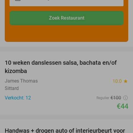
Zoek Restaurant
favorite_border
10 weken danslessen salsa, bachata en/of
56%
kizomba
James Thomas
10.0
star
Sittard
Verkocht: 12
€100
Regulier
€44
favorite_border
Handwas + drogen auto of interieurbeurt voor
53%