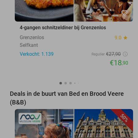
favorite_border
4-gangen schnitzeldiner bij Grenzenlos
Grenzenlos
9.0
star
Selfkant
Verkocht: 1.139
€27
,90
Regulier
€18
,90
Deals in de buurt van Bed en Brood Veere
(B&B)
50%