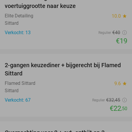
voertuiggrootte naar keuze
Elite Detailing
10.0
star
Sittard
Verkocht: 13
€40
Regulier
€19
favorite_border
2-gangen keuzediner + bijgerecht bij Flamed
31%
Sittard
Flamed Sittard
9.6
star
Sittard
Verkocht: 67
€32
,45
Regulier
€22
,50
favorite_border