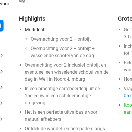
Well
 voor
Highlights
Grote
l
Multideal:
Gel
30 
Overnachting voor 2 + ontbijt
Inc
Overnachting voor 2 + ontbijt +
tot 
ard_arrow_right
wisselende schotel van de dag
Bek
Overnachting voor 2 inclusief ontbijt en
van
ard_arrow_right
eventueel een wisselende schotel van de
dag in Well in Noord-Limburg
Hon
ard_arrow_right
In een prachtige carréboerderij uit de
Vra
15e eeuw in een schilderachtige
05
o
ard_arrow_right
omgeving
Koo
Het is een perfecte uitvalbasis voor
aan
ard_arrow_right
natuurliefhebbers
Ontdek de wandel- en fietspaden langs