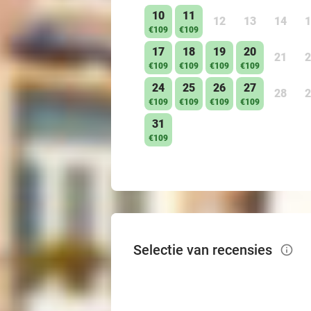
10
11
12
13
14
1
€109
€109
17
18
19
20
21
2
€109
€109
€109
€109
24
25
26
27
28
2
€109
€109
€109
€109
31
€109
Selectie van recensies
info_outlined