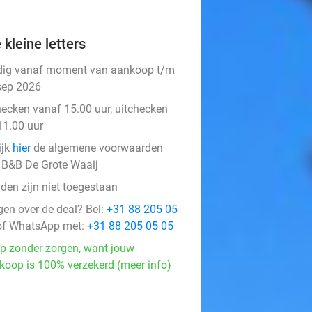
 kleine letters
dig vanaf moment van aankoop t/m
sep 2026
hecken vanaf 15.00 uur, uitchecken
11.00 uur
ijk
hier
de algemene voorwaarden
 B&B De Grote Waaij
den zijn niet toegestaan
gen over de deal? Bel:
+31 88 205 05
f WhatsApp met:
+31 88 205 05 05
p zonder zorgen, want jouw
koop is 100% verzekerd (meer info)