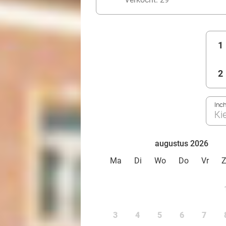
1
2
Inc
Ki
augustus 2026
Ma
Di
Wo
Do
Vr
3
4
5
6
7