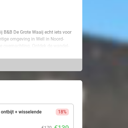
bij B&B De Grote Waaij echt iets voor
chtige omgeving in Well in Noord-
ke overnachting. Ontdek de wandel-
ionaal Park De Maasduinen.
 Er is een badkamer, comfortabel
vendien kunnen jullie gebruikmaken
 De volgende dag staat er een
 ook van een wisselende schotel van de
geliefde!
 ontbijt + wisselende
18%
€170