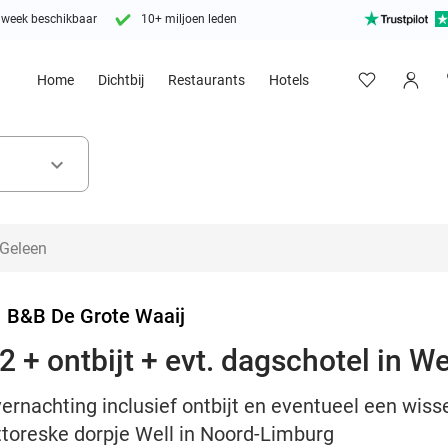
 week beschikbaar
10+ miljoen leden
Home
Dichtbij
Restaurants
Hotels
keyboard_arrow_down
>
B&B De Grote Waaij
 + ontbijt + evt. dagschotel in We
vernachting inclusief ontbijt en eventueel een wiss
ttoreske dorpje Well in Noord-Limburg