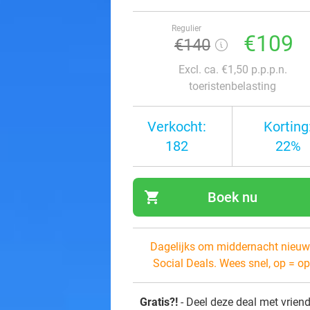
Regulier
€109
€140
Excl. ca. €1,50 p.p.p.n.
toeristenbelasting
Verkocht:
Korting
182
22%
shopping_cart
Boek nu
navi
Dagelijks om middernacht nieuw
Social Deals. Wees snel, op = op
Gratis?!
- Deel deze deal met vrien