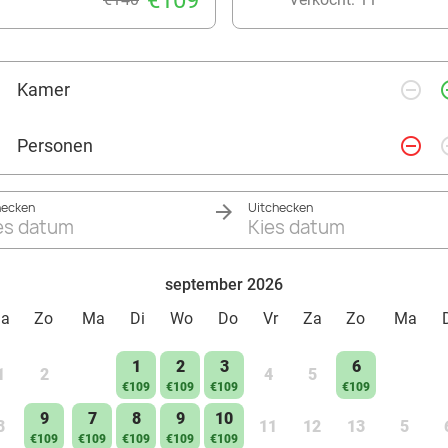
€109
remove_circle_outline
add_ci
Kamer
remove_circle_outline
add_ci
Personen
hecken
Uitchecken
es datum
Kies datum
september 2026
Za
Zo
Ma
Di
Wo
Do
Vr
Za
Zo
Ma
1
2
3
6
1
2
4
5
€109
€109
€109
€109
9
7
8
9
10
8
11
12
13
5
€109
€109
€109
€109
€109