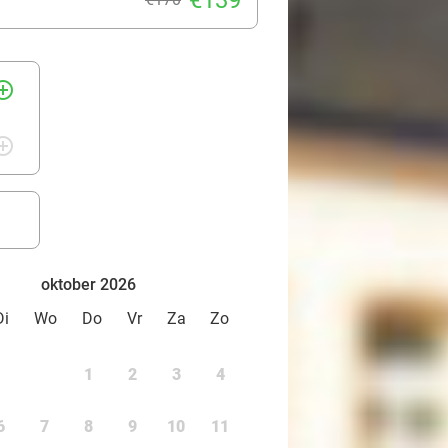
€139
rcle_outline
rcle_outline
oktober 2026
Di
Wo
Do
Vr
Za
Zo
1
2
3
4
6
7
8
9
10
11