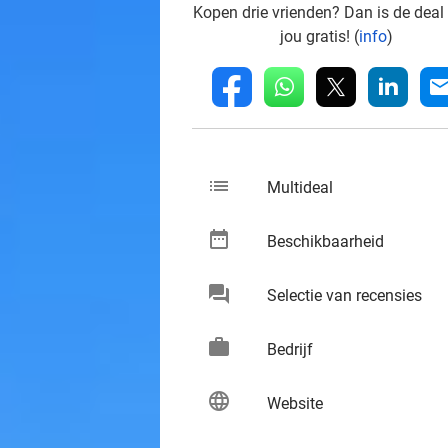
Kopen drie vrienden? Dan is de deal
jou gratis! (
info
)
whatsapp
linkedin
fb
mai
list
keybo
Multideal
date_range
keybo
Beschikbaarheid
chat
keybo
Selectie van recensies
work
keybo
Bedrijf
language
keybo
Website