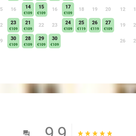
14
15
17
5
16
16
18
19
20
12
1
€109
€109
€109
23
21
24
25
26
27
2
22
23
19
2
€109
€109
€109
€119
€119
€109
30
28
29
30
9
26
2
€109
€109
€109
€109
9,9