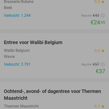
Brasserie Rubens
9.5
star
Beek
Verkocht: 1.244
€43
Regulier
€24
,95
favorite_border
Entree voor Walibi Belgium
35%
Walibi Belgium
9.4
star
Wavre
Verkocht: 3.791
€57
Regulier
€37
favorite_border
Ochtend-, avond- of dagentree voor Thermen
25%
Maastricht
Thermen Maastricht
9.7
star