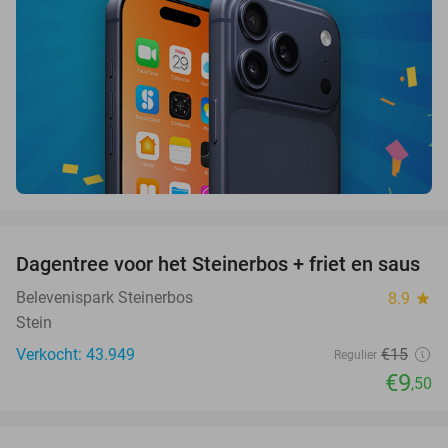
favorite_border
Dagentree voor het Steinerbos + friet en saus
37%
Belevenispark Steinerbos
8.9
star
Stein
Verkocht: 43.949
€15
Regulier
€9
,50
favorite_border