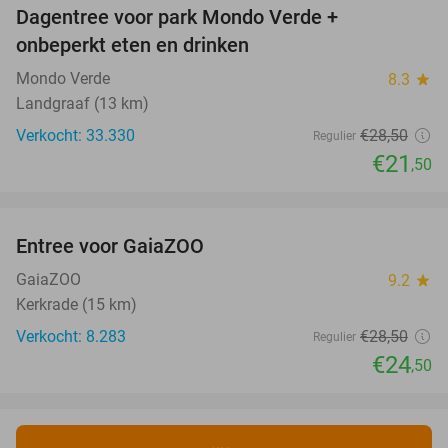
Dagentree voor park Mondo Verde +
25%
onbeperkt eten en drinken
Mondo Verde
8.3
star
Landgraaf (13 km)
Verkocht: 33.330
€28
,50
Regulier
€21
,50
favorite_border
Entree voor GaiaZOO
14%
GaiaZOO
9.2
star
Kerkrade (15 km)
Verkocht: 8.283
€28
,50
Regulier
€24
,50