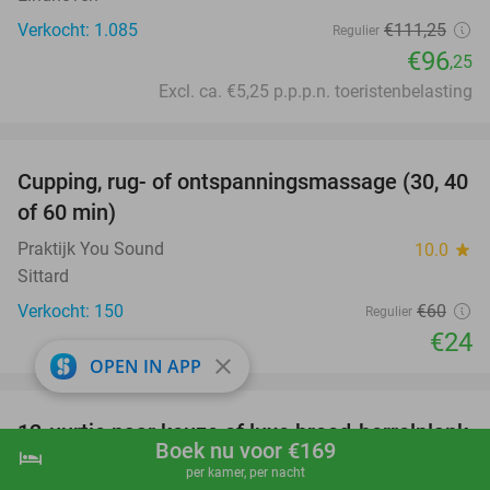
Verkocht: 1.085
€111
,25
Regulier
€96
,25
Excl. ca. €5,25 p.p.p.n. toeristenbelasting
favorite_border
Cupping, rug- of ontspanningsmassage (30, 40
60%
of 60 min)
Praktijk You Sound
10.0
star
Sittard
Verkocht: 150
€60
Regulier
€24
close
OPEN IN APP
favorite_border
12-uurtje naar keuze of luxe brood-borrelplank
21%
Boek nu voor €169
hotel
shopping_cart
Boek nu
navigate_next
bij Lunchroom de Kloes
per kamer, per nacht