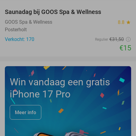
Saunadag bij GOOS Spa & Wellness
52%
NEW
TODAY
GOOS Spa & Wellness
8.8
star
Posterholt
Verkocht: 170
€31
,50
Regulier
€15
Win vandaag een gratis
iPhone 17 Pro
Meer info