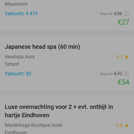
Maastricht
Verkocht: 4.479
€36
Regulier
€27
favorite_border
Japanese head spa (60 min)
23%
Headspa Aura
9.7
star
Sittard
Verkocht: 50
€70
Regulier
€54
favorite_border
Luxe overnachting voor 2 + evt. ontbijt in
14%
hartje Eindhoven
Mariënhage Boutique Hotel
9.6
star
Eindhoven