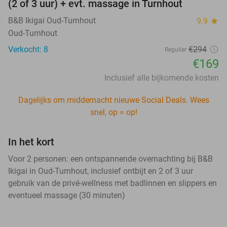
(2 of 3 uur) + evt. massage in Turnhout
B&B Ikigai Oud-Turnhout
9.9
star
Oud-Turnhout
Verkocht: 8
€294
Regulier
€169
Inclusief alle bijkomende kosten
Dagelijks om middernacht nieuwe Social Deals. Wees
snel, op = op!
In het kort
Voor 2 personen: een ontspannende overnachting bij B&B
Ikigai in Oud-Turnhout, inclusief ontbijt en 2 of 3 uur
gebruik van de privé-wellness met badlinnen en slippers en
eventueel massage (30 minuten)