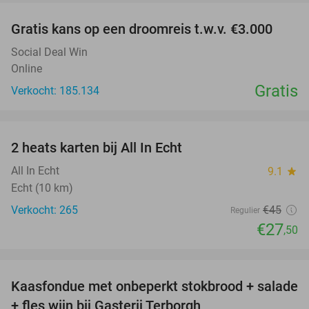
Gratis kans op een droomreis t.w.v. €3.000
Social Deal Win
Online
Gratis
Verkocht: 185.134
favorite_border
2 heats karten bij All In Echt
39%
All In Echt
9.1
star
Echt (10 km)
Verkocht: 265
€45
Regulier
€27
,50
favorite_border
Kaasfondue met onbeperkt stokbrood + salade
44%
+ fles wijn bij Gasterij Terborgh