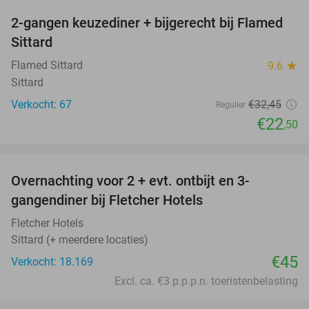
2-gangen keuzediner + bijgerecht bij Flamed
31%
Sittard
Flamed Sittard
9.6
star
Sittard
Verkocht: 67
€32
,45
Regulier
€22
,50
favorite_border
Overnachting voor 2 + evt. ontbijt en 3-
gangendiner bij Fletcher Hotels
Fletcher Hotels
Sittard (+ meerdere locaties)
€45
Verkocht: 18.169
Excl. ca. €3 p.p.p.n. toeristenbelasting
favorite_border