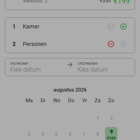
€199
Verkocht: 2
€354
remove_circle_outline
add_circle_outline
1
Kamer
remove_circle_outline
add_circle_outline
2
Personen
Inchecken
Uitchecken
Kies datum
Kies datum
augustus 2026
Ma
Di
Wo
Do
Vr
Za
Zo
1
2
9
3
4
5
6
7
8
€169