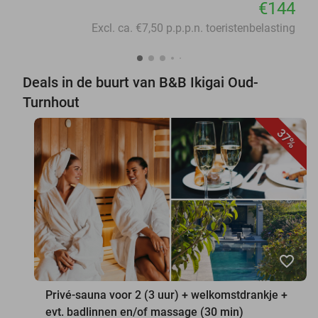
€144
Excl. ca. €7,50 p.p.p.n. toeristenbelasting
Deals in de buurt van B&B Ikigai Oud-
Turnhout
37%
favorite_border
Privé-sauna voor 2 (3 uur) + welkomstdrankje +
evt. badlinnen en/of massage (30 min)