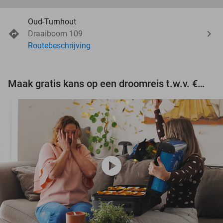
Oud-Turnhout
Draaiboom 109
Routebeschrijving
Maak gratis kans op een droomreis t.w.v. €3.000!
play_circle