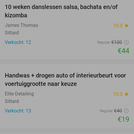
10 weken danslessen salsa, bachata en/of
56%
kizomba
James Thomas
10.0
star
Sittard
Verkocht: 12
€100
Regulier
€44
favorite_border
Handwas + drogen auto of interieurbeurt voor
53%
voertuiggrootte naar keuze
Elite Detailing
10.0
star
Sittard
Verkocht: 13
€40
Regulier
€19
favorite_border