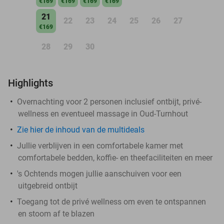
€169
€169
€169
€169
21
22
23
24
25
26
27
€169
28
29
30
Highlights
Overnachting voor 2 personen inclusief ontbijt, privé-
wellness en eventueel massage in Oud-Turnhout
Zie hier de inhoud van de multideals
Jullie verblijven in een comfortabele kamer met
comfortabele bedden, koffie- en theefaciliteiten en meer
's Ochtends mogen jullie aanschuiven voor een
uitgebreid ontbijt
Toegang tot de privé wellness om even te ontspannen
en stoom af te blazen