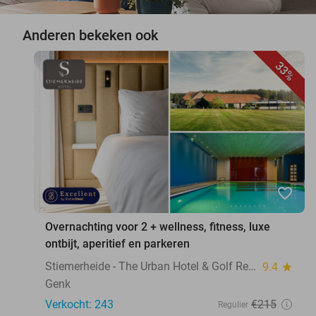
Anderen bekeken ook
33%
favorite_border
Overnachting voor 2 + wellness, fitness, luxe
ontbijt, aperitief en parkeren
Stiemerheide - The Urban Hotel & Golf Retreat 4 * Superior
9.4
star
Genk
Verkocht: 243
€215
Regulier