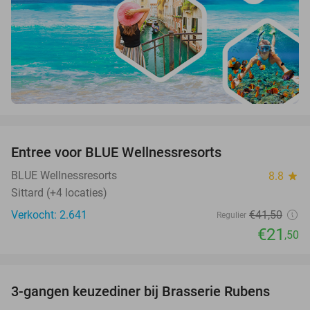
favorite_border
Entree voor BLUE Wellnessresorts
48%
BLUE Wellnessresorts
8.8
star
Sittard (+4 locaties)
Verkocht: 2.641
€41
,50
Regulier
€21
,50
favorite_border
3-gangen keuzediner bij Brasserie Rubens
42%