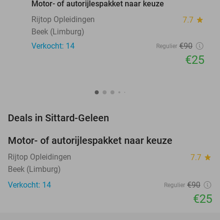
Motor- of autorijlespakket naar keuze
Rijtop Opleidingen
7.7
star
Beek (Limburg)
Verkocht: 14
€90
Regulier
€25
favorite_border
Deals in Sittard-Geleen
Motor- of autorijlespakket naar keuze
72%
Rijtop Opleidingen
7.7
star
Beek (Limburg)
Verkocht: 14
€90
Regulier
€25
favorite_border