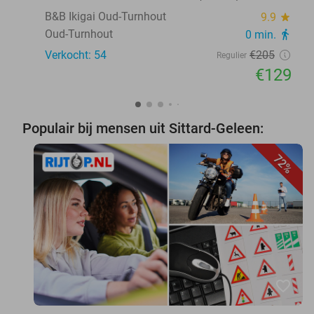
B&B Ikigai Oud-Turnhout
9.9
star
Oud-Turnhout
0 min.
directions_walk
Verkocht: 54
€205
Regulier
€129
Populair bij mensen uit Sittard-Geleen:
72%
favorite_border