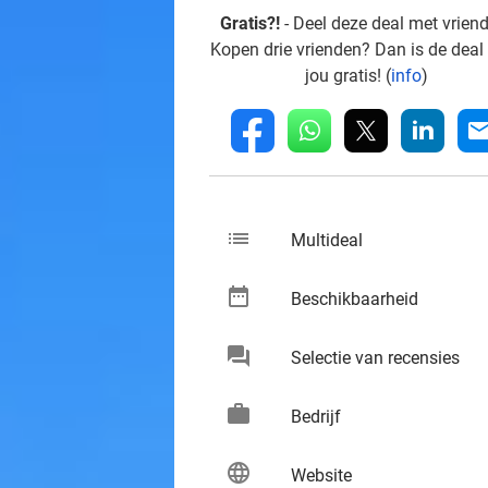
Gratis?!
- Deel deze deal met vrien
Kopen drie vrienden? Dan is de deal
jou gratis! (
info
)
whatsapp
linkedin
fb
mai
list
keybo
Multideal
date_range
keybo
Beschikbaarheid
chat
keybo
Selectie van recensies
work
keybo
Bedrijf
language
keybo
Website