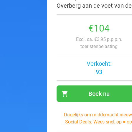
Overberg aan de voet van de 
€104
Excl. ca. €3,95 p.p.p.n.
toeristenbelasting
Verkocht:
93
shopping_cart
Boek nu
navi
Dagelijks om middernacht nieuw
Social Deals. Wees snel, op = op