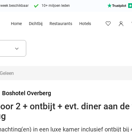
 week beschikbaar
10+ miljoen leden
Home
Dichtbij
Restaurants
Hotels
keyboard_arrow_down
>
Boshotel Overberg
or 2 + ontbijt + evt. diner aan de
ug
achting(en) in een luxe kamer inclusief ontbijt bij