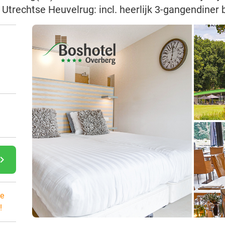
Utrechtse Heuvelrug: incl. heerlijk 3-gangendiner 
gate_next
e
!