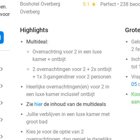
Boshotel Overberg
9.1
star
Perfect • 238 beo
den.
Overberg
 voor
Highlights
Grote
l
Multideal:
Gel
2 f
Overnachting voor 2 in een luxe
kamer + ontbijt
Inc
tot 
ard_arrow_right
2 overnachtingen voor 2 + 2x ontbijt
+ 1x 3-gangendiner voor 2 personen
Vra
05
o
ard_arrow_right
Heerlijke overnachtingen(en) voor 2 in
een luxe kamer inclusief ontbijt
Koo
aan
ard_arrow_right
Zie
hier
de inhoud van de multideals
Jullie verblijven in een luxe kamer met
ard_arrow_right
groot bad
Kies je voor de optie van 2
ard_arrow_right
overnachtingen, dan geniet je dagelijks