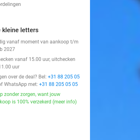
ordelingen
 kleine letters
dig vanaf moment van aankoop t/m
eb 2027
hecken vanaf 15.00 uur, uitchecken
11.00 uur
gen over de deal? Bel:
+31 88 205 05
f WhatsApp met:
+31 88 205 05 05
p zonder zorgen, want jouw
koop is 100% verzekerd (meer info)