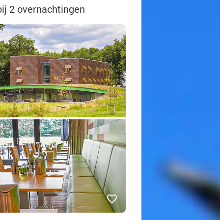
bij 2 overnachtingen
favorite_border