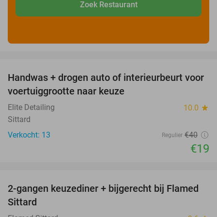
Zoek Restaurant
favorite_border
Handwas + drogen auto of interieurbeurt voor
53%
voertuiggrootte naar keuze
Elite Detailing
10.0
star
Sittard
Verkocht: 13
€40
Regulier
€19
favorite_border
2-gangen keuzediner + bijgerecht bij Flamed
31%
Sittard