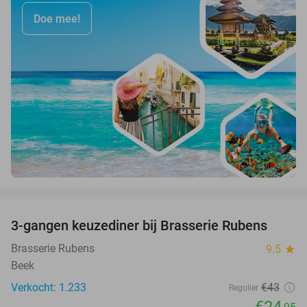
Doe mee!
favorite_border
3-gangen keuzediner bij Brasserie Rubens
42%
Brasserie Rubens
9.5
star
Beek
Verkocht: 1.233
€43
Regulier
€24