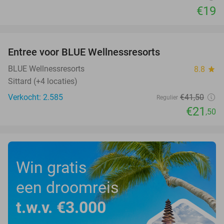
€19
favorite_border
Entree voor BLUE Wellnessresorts
48%
BLUE Wellnessresorts
8.8
star
Sittard (+4 locaties)
Verkocht: 2.585
€41
,50
Regulier
€21
,50
Win gratis
een droomreis
t.w.v. €3.000