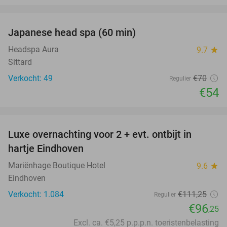
favorite_border
Japanese head spa (60 min)
23%
Headspa Aura
9.7
star
Sittard
Verkocht: 49
€70
Regulier
€54
favorite_border
Luxe overnachting voor 2 + evt. ontbijt in
14%
hartje Eindhoven
Mariënhage Boutique Hotel
9.6
star
Eindhoven
Verkocht: 1.084
€111
,25
Regulier
€96
,25
Excl. ca. €5,25 p.p.p.n. toeristenbelasting