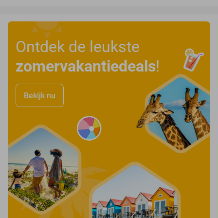
Ontdek de leukste
zomervakantiedeals
!
Bekijk nu