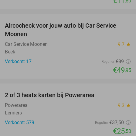
€11
,50
favorite_border
Aircocheck voor jouw auto bij Car Service
44%
Moonen
Car Service Moonen
9.7
star
Beek
Verkocht: 17
€89
Regulier
€49
,95
favorite_border
2 of 3 heats karten bij Powerarea
32%
Powerarea
9.3
star
Lemiers
Verkocht: 579
€37
,50
Regulier
€25
,50