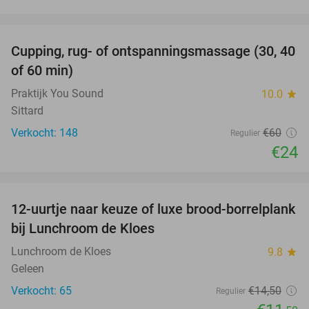
favorite_border
Cupping, rug- of ontspanningsmassage (30, 40
60%
of 60 min)
Praktijk You Sound
10.0
star
Sittard
Verkocht: 148
€60
Regulier
€24
favorite_border
12-uurtje naar keuze of luxe brood-borrelplank
21%
bij Lunchroom de Kloes
Lunchroom de Kloes
9.8
star
Geleen
Verkocht: 65
€14
,50
Regulier