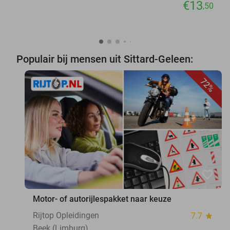
€13
,50
Populair bij mensen uit Sittard-Geleen:
72%
favorite_border
Motor- of autorijlespakket naar keuze
Rijtop Opleidingen
7.7
star
Beek (Limburg)