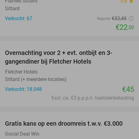
Flamed Sittard
9.6
star
Sittard
Verkocht: 67
€32
,45
Regulier
€22
,50
favorite_border
Overnachting voor 2 + evt. ontbijt en 3-
gangendiner bij Fletcher Hotels
Fletcher Hotels
Sittard (+ meerdere locaties)
€45
Verkocht: 18.048
Excl. ca. €3 p.p.p.n. toeristenbelasting
favorite_border
Gratis kans op een droomreis t.w.v. €3.000
Social Deal Win