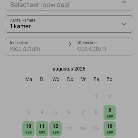
Selecteer jouw deal
Aantal kamers:
1 kamer
Inchecken
Uitchecken
Kies datum
Kies datum
augustus 2026
Ma
Di
Wo
Do
Vr
Za
Zo
1
2
9
3
4
5
6
7
8
€99
10
11
12
16
13
14
15
€99
€99
€99
€99