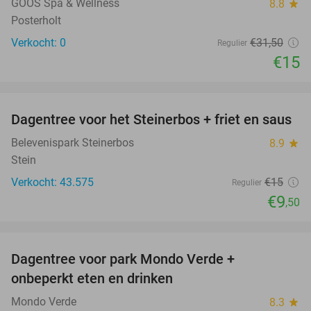
TODAY
GOOS Spa & Wellness
8.8
star
Posterholt
Verkocht: 0
€31
,50
Regulier
€15
favorite_border
Dagentree voor het Steinerbos + friet en saus
37%
Belevenispark Steinerbos
8.9
star
Stein
Verkocht: 43.575
€15
Regulier
€9
,50
favorite_border
Dagentree voor park Mondo Verde +
25%
onbeperkt eten en drinken
Mondo Verde
8.3
star