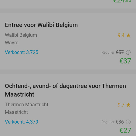
,95
favorite_border
Entree voor Walibi Belgium
35%
Walibi Belgium
9.4
star
Wavre
Verkocht: 3.725
€57
Regulier
€37
favorite_border
Ochtend-, avond- of dagentree voor Thermen
25%
Maastricht
Thermen Maastricht
9.7
star
Maastricht
Verkocht: 4.379
€36
Regulier
€27