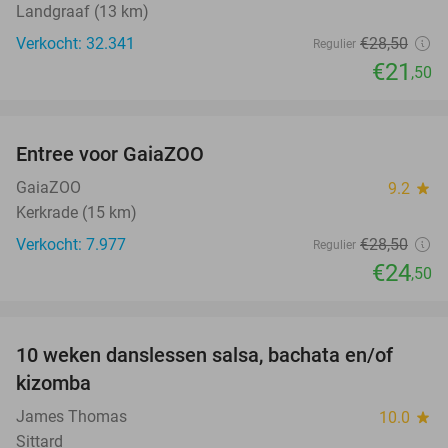
Landgraaf (13 km)
Verkocht: 32.341
€28
,50
Regulier
€21
,50
favorite_border
Entree voor GaiaZOO
14%
GaiaZOO
9.2
star
Kerkrade (15 km)
Verkocht: 7.977
€28
,50
Regulier
€24
,50
favorite_border
10 weken danslessen salsa, bachata en/of
56%
kizomba
James Thomas
10.0
star
Sittard