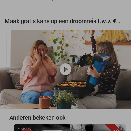
Maak gratis kans op een droomreis t.w.v. €3.000!
play_circle
Anderen bekeken ook