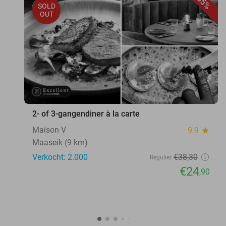
35%
SOLD
OUT
2- of 3-gangendiner à la carte
Maison V
9.9
star
Maaseik (9 km)
Verkocht: 2.000
€38
,30
Regulier
€24
,90