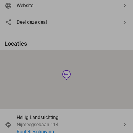
Website
Deel deze deal
Locaties
hotel
Heilig Landstichting
Nijmeegsebaan 114
Routebeschrijving