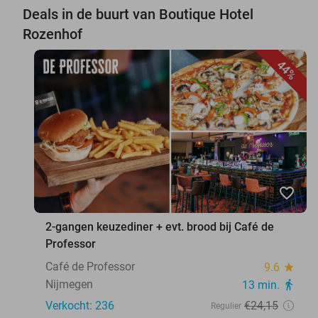
Deals in de buurt van Boutique Hotel
Rozenhof
44%
favorite_border
2-gangen keuzediner + evt. brood bij Café de
Professor
Café de Professor
9.6
star
Nijmegen
13 min.
directions_walk
Verkocht: 236
€24
,15
Regulier