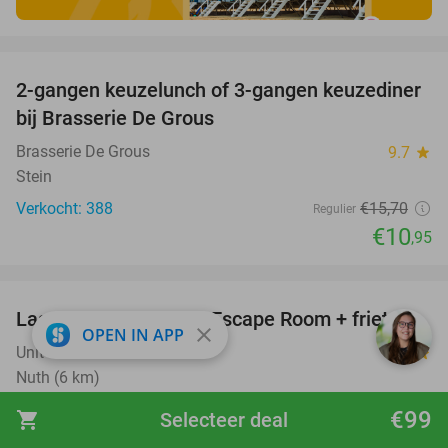
favorite_border
2-gangen keuzelunch of 3-gangen keuzediner
30%
bij Brasserie De Grous
Brasserie De Grous
9.7
star
Stein
Verkocht: 388
€15
,70
Regulier
€10
,95
favorite_border
Laser Maze + X-Cube Escape Room + friet
39%
close
OPEN IN APP
Unit 13
8.6
star
Nuth (6 km)
Verkocht: 431
€38
Regulier
€99
shopping_cart
Selecteer deal
€23
,25