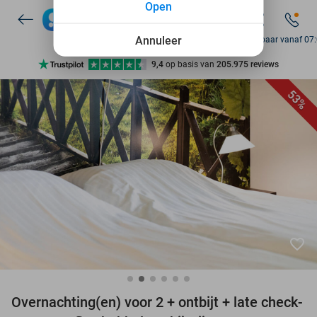
Open
7 dagen per week beschikbaar
10+ miljoen leden
Annuleer
Bereikbaar vanaf 07
9,4
op basis van
205.975 reviews
Ontdek 15.000+ deals
53%
7 dagen per week beschikbaar
10+ miljoen leden
favorite_border
Overnachting(en) voor 2 + ontbijt + late check-