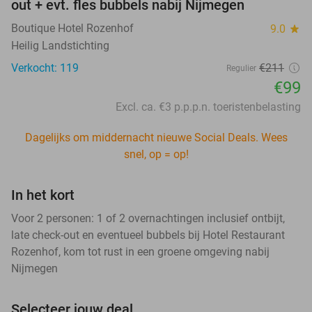
out + evt. fles bubbels nabij Nijmegen
Boutique Hotel Rozenhof
9.0
star
Heilig Landstichting
Verkocht: 119
€211
Regulier
€99
Excl. ca. €3 p.p.p.n. toeristenbelasting
Dagelijks om middernacht nieuwe Social Deals. Wees
snel, op = op!
In het kort
Voor 2 personen: 1 of 2 overnachtingen inclusief ontbijt,
late check-out en eventueel bubbels bij Hotel Restaurant
Rozenhof, kom tot rust in een groene omgeving nabij
Nijmegen
Selecteer jouw deal