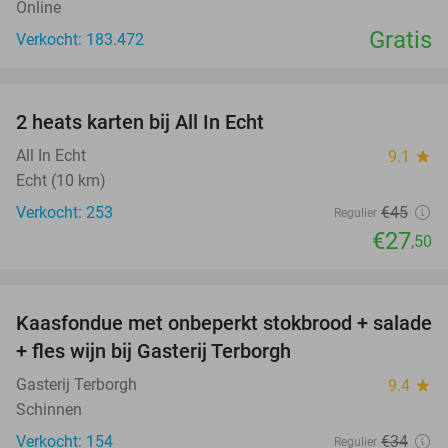
Online
Gratis
Verkocht: 183.472
favorite_border
2 heats karten bij All In Echt
39%
All In Echt
9.1
star
Echt (10 km)
Verkocht: 253
€45
Regulier
€27
,50
favorite_border
Kaasfondue met onbeperkt stokbrood + salade
44%
+ fles wijn bij Gasterij Terborgh
Gasterij Terborgh
9.4
star
Schinnen
Verkocht: 154
€34
Regulier