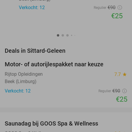
Verkocht: 12
€90
Regulier
€25
favorite_border
Deals in Sittard-Geleen
Motor- of autorijlespakket naar keuze
72%
Rijtop Opleidingen
7.7
star
Beek (Limburg)
Verkocht: 12
€90
Regulier
€25
favorite_border
Saunadag bij GOOS Spa & Wellness
52%
NEW