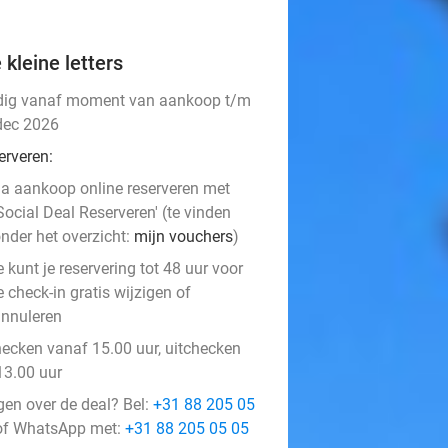
 kleine letters
dig vanaf moment van aankoop t/m
dec 2026
erveren:
a aankoop online reserveren met
Social Deal Reserveren' (te vinden
nder het overzicht:
mijn vouchers
)
e kunt je reservering tot 48 uur voor
e check-in gratis wijzigen of
nnuleren
hecken vanaf 15.00 uur, uitchecken
13.00 uur
gen over de deal? Bel:
+31 88 205 05
f WhatsApp met:
+31 88 205 05 05