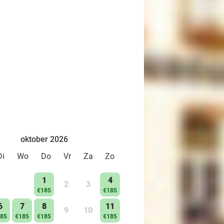
oktober 2026
Di
Wo
Do
Vr
Za
Zo
1
4
2
3
€185
€185
6
7
8
11
9
10
85
€185
€185
€185