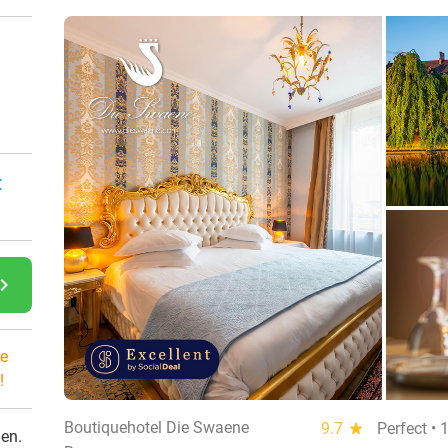
:
gate_next
e
!
Boutiquehotel Die Swaene
9.7
star
Perfect •
den.