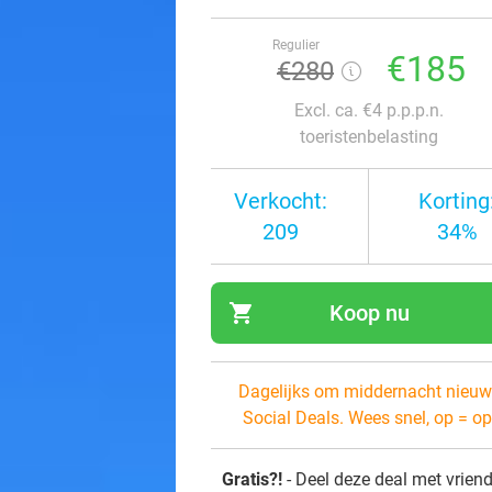
Regulier
€185
€280
Excl. ca. €4 p.p.p.n.
toeristenbelasting
Verkocht:
Korting
209
34%
shopping_cart
Koop nu
navi
Dagelijks om middernacht nieuw
Social Deals. Wees snel, op = op
Gratis?!
- Deel deze deal met vrien