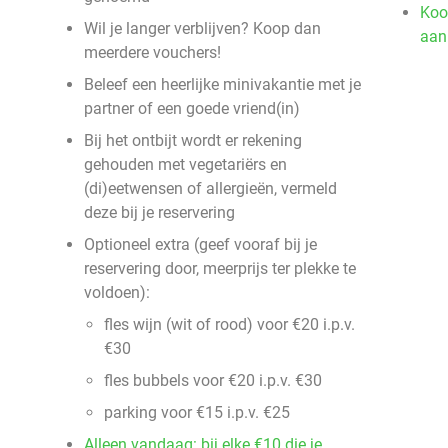
Koo
Wil je langer verblijven? Koop dan
aan
meerdere vouchers!
Beleef een heerlijke minivakantie met je
partner of een goede vriend(in)
Bij het ontbijt wordt er rekening
gehouden met vegetariërs en
(di)eetwensen of allergieën, vermeld
deze bij je reservering
Optioneel extra (geef vooraf bij je
reservering door, meerprijs ter plekke te
voldoen):
fles wijn (wit of rood) voor €20 i.p.v.
€30
fles bubbels voor €20 i.p.v. €30
parking voor €15 i.p.v. €25
Alleen vandaag: bij elke €10 die je