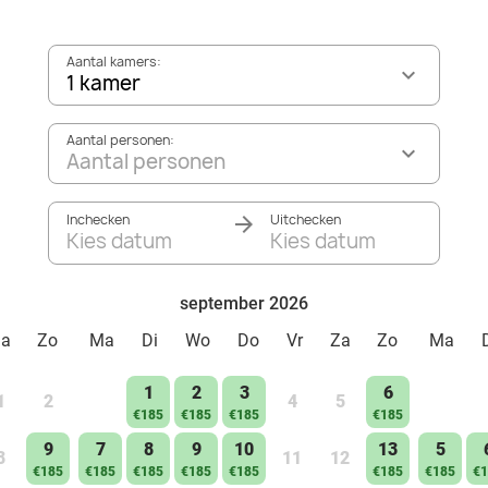
Aantal kamers:
1 kamer
Aantal personen:
Aantal personen
Inchecken
Uitchecken
Kies datum
Kies datum
september 2026
Za
Zo
Ma
Di
Wo
Do
Vr
Za
Zo
Ma
1
2
3
6
1
2
4
5
€185
€185
€185
€185
9
7
8
9
10
13
5
8
11
12
€185
€185
€185
€185
€185
€185
€185
€1