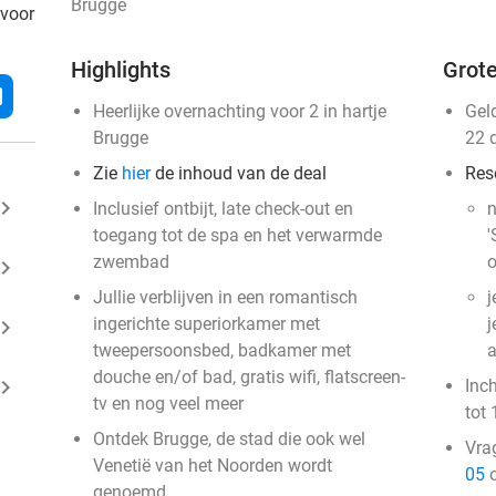
Brugge
 voor
Highlights
Grote
l
Heerlijke overnachting voor 2 in hartje
Gel
Brugge
22 
Zie
hier
de inhoud van de deal
Res
ard_arrow_right
Inclusief ontbijt, late check-out en
n
toegang tot de spa en het verwarmde
'
zwembad
o
ard_arrow_right
Jullie verblijven in een romantisch
j
ingerichte superiorkamer met
j
ard_arrow_right
tweepersoonsbed, badkamer met
a
douche en/of bad, gratis wifi, flatscreen-
ard_arrow_right
Inc
tv en nog veel meer
tot 
Ontdek Brugge, de stad die ook wel
Vra
Venetië van het Noorden wordt
05
o
genoemd