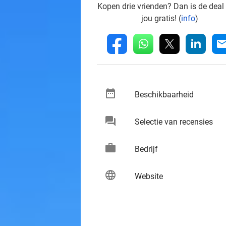
Kopen drie vrienden? Dan is de deal
jou gratis! (
info
)
whatsapp
linkedin
fb
mai
date_range
keybo
Beschikbaarheid
chat
keybo
Selectie van recensies
work
keybo
Bedrijf
language
keybo
Website