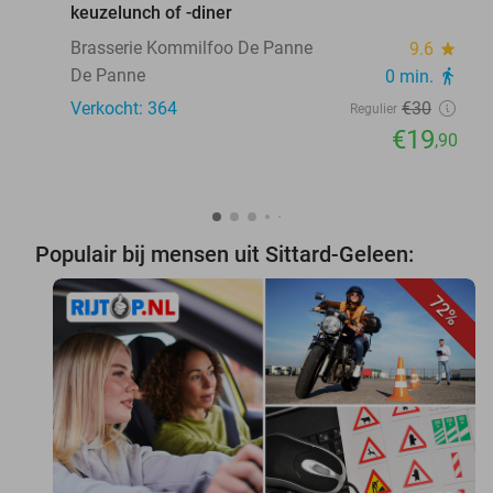
keuzelunch of -diner
Brasserie Kommilfoo De Panne
9.6
star
De Panne
0 min.
directions_walk
Verkocht: 364
€30
Regulier
€19
,90
Populair bij mensen uit Sittard-Geleen:
72%