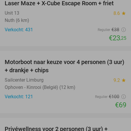
Laser Maze + X-Cube Escape Room + friet
39%
Unit 13
8.6
star
Nuth (6 km)
Verkocht: 431
€38
Regulier
€23
,25
favorite_border
Motorboot naar keuze voor 4 personen (3 uur)
31%
+ drankje + chips
Sailcenter Limburg
9.2
star
Ophoven - Kinrooi (België) (12 km)
Verkocht: 121
€100
Regulier
€69
favorite_border
Privéwellness voor 2 personen (3 uur) +