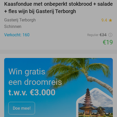
Kaasfondue met onbeperkt stokbrood + salade
44%
+ fles wijn bij Gasterij Terborgh
Gasterij Terborgh
9.4
star
Schinnen
Verkocht: 160
€34
Regulier
€19
Win gratis
een droomreis
t.w.v. €3.000
Doe mee!