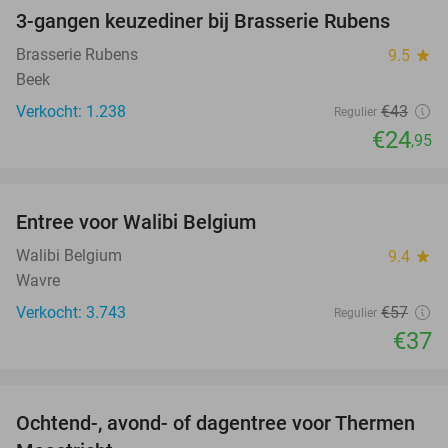
3-gangen keuzediner bij Brasserie Rubens
42%
Brasserie Rubens
9.5
star
Beek
Verkocht: 1.238
€43
Regulier
€24
,95
favorite_border
Entree voor Walibi Belgium
35%
Walibi Belgium
9.4
star
Wavre
Verkocht: 3.743
€57
Regulier
€37
favorite_border
Ochtend-, avond- of dagentree voor Thermen
25%