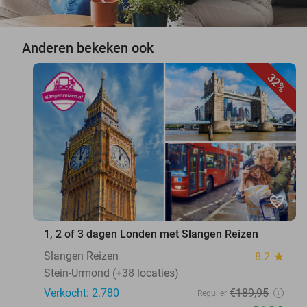
Anderen bekeken ook
32%
favorite_border
1, 2 of 3 dagen Londen met Slangen Reizen
Slangen Reizen
8.2
star
Stein-Urmond (+38 locaties)
Verkocht: 2.780
€189
,95
Regulier