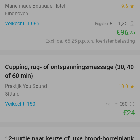
Mariënhage Boutique Hotel
9.6
star
Eindhoven
Verkocht: 1.085
€111
,25
Regulier
€96
,25
Excl. ca. €5,25 p.p.p.n. toeristenbelasting
favorite_border
Cupping, rug- of ontspanningsmassage (30, 40
60%
of 60 min)
Praktijk You Sound
10.0
star
Sittard
Verkocht: 150
€60
Regulier
€24
favorite_border
12-uurtje naar keuze of luxe brood-borrelplank