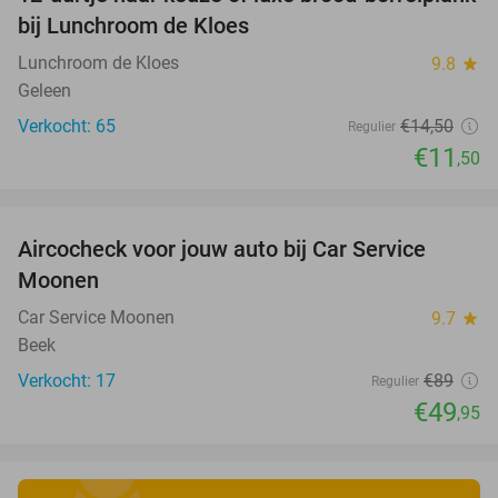
21%
bij Lunchroom de Kloes
Lunchroom de Kloes
9.8
star
Geleen
Verkocht: 65
€14
,50
Regulier
€11
,50
favorite_border
Aircocheck voor jouw auto bij Car Service
44%
Moonen
Car Service Moonen
9.7
star
Beek
Verkocht: 17
€89
Regulier
€49
,95