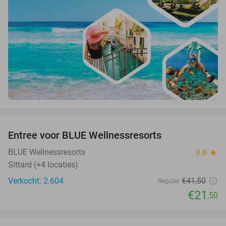
favorite_border
Entree voor BLUE Wellnessresorts
48%
BLUE Wellnessresorts
8.8
star
Sittard (+4 locaties)
Verkocht: 2.604
€41
,50
Regulier
€21
,50
favorite_border