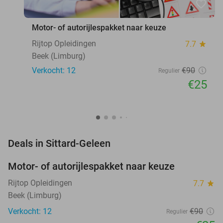
favorite_border
Motor- of autorijlespakket naar keuze
Rijtop Opleidingen
7.7
star
Beek (Limburg)
Verkocht: 12
€90
Regulier
€25
favorite_border
Deals in Sittard-Geleen
Motor- of autorijlespakket naar keuze
72%
Rijtop Opleidingen
7.7
star
Beek (Limburg)
Verkocht: 12
€90
Regulier