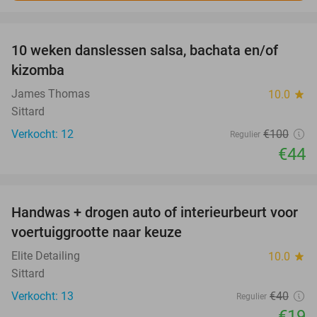
favorite_border
10 weken danslessen salsa, bachata en/of
56%
kizomba
James Thomas
10.0
star
Sittard
Verkocht: 12
€100
Regulier
€44
favorite_border
Handwas + drogen auto of interieurbeurt voor
53%
voertuiggrootte naar keuze
Elite Detailing
10.0
star
Sittard
Verkocht: 13
€40
Regulier
€19