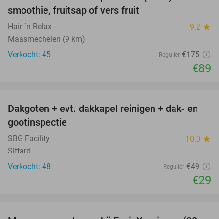
49%
smoothie, fruitsap of vers fruit
Hair ´n Relax
9.2
star
Maasmechelen (9 km)
Verkocht: 45
€175
Regulier
€89
favorite_border
Dakgoten + evt. dakkapel reinigen + dak- en
41%
gootinspectie
SBG Facility
10.0
star
Sittard
Verkocht: 48
€49
Regulier
€29
favorite_border