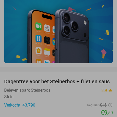
favorite_border
Dagentree voor het Steinerbos + friet en saus
37%
Belevenispark Steinerbos
8.9
star
Stein
Verkocht: 43.790
€15
Regulier
€9
,50