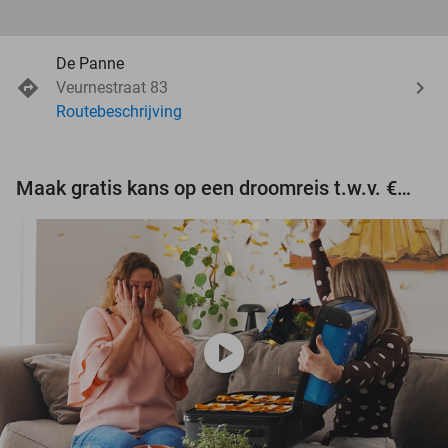
De Panne
Veurnestraat 83
Routebeschrijving
Maak gratis kans op een droomreis t.w.v. €3.000!
play_circle