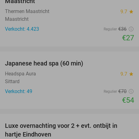
Maastricht
Thermen Maastricht
9.7
star
Maastricht
Verkocht: 4.423
€36
Regulier
€27
favorite_border
Japanese head spa (60 min)
23%
Headspa Aura
9.7
star
Sittard
Verkocht: 49
€70
Regulier
€54
favorite_border
Luxe overnachting voor 2 + evt. ontbijt in
14%
hartje Eindhoven