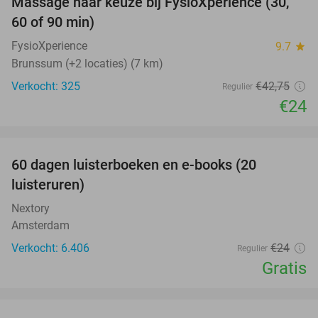
Massage naar keuze bij FysioXperience (30,
44%
60 of 90 min)
FysioXperience
9.7
star
Brunssum (+2 locaties) (7 km)
Verkocht: 325
€42
,75
Regulier
€24
favorite_border
100%
60 dagen luisterboeken en e-books (20
luisteruren)
Nextory
Amsterdam
Verkocht: 6.406
€24
Regulier
Gratis
favorite_border