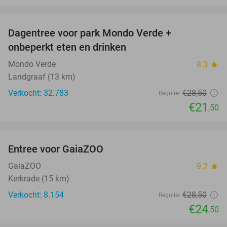
favorite_border
Dagentree voor park Mondo Verde +
25%
onbeperkt eten en drinken
Mondo Verde
8.3
star
Landgraaf (13 km)
Verkocht: 32.783
€28
,50
Regulier
€21
,50
favorite_border
Entree voor GaiaZOO
14%
GaiaZOO
9.2
star
Kerkrade (15 km)
Verkocht: 8.154
€28
,50
Regulier
€24
,50