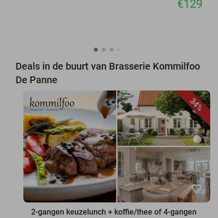
€129
Deals in de buurt van Brasserie Kommilfoo
De Panne
34%
favorite_border
2-gangen keuzelunch + koffie/thee of 4-gangen