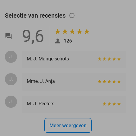
Selectie van recensies
info_outlined
9,6
126
J.
M. J. Mangelschots
J.
Mme. J. Anja
J.
M. J. Peeters
Meer weergeven