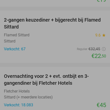
favorite_border
2-gangen keuzediner + bijgerecht bij Flamed
31%
Sittard
Flamed Sittard
9.6
star
Sittard
Verkocht: 67
€32
,45
Regulier
€22
,50
favorite_border
Overnachting voor 2 + evt. ontbijt en 3-
gangendiner bij Fletcher Hotels
Fletcher Hotels
Sittard (+ meerdere locaties)
€45
Verkocht: 18.083