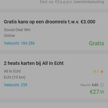
Excl. ca. €3 p.p.p.n. toeristenbelasting
favorite_border
Gratis kans op een droomreis t.w.v. €3.000
Social Deal Win
Online
Gratis
Verkocht: 184.286
favorite_border
2 heats karten bij All In Echt
39%
All In Echt
9.1
star
Echt (10 km)
Verkocht: 259
€45
Regulier
€27
,50
favorite_border