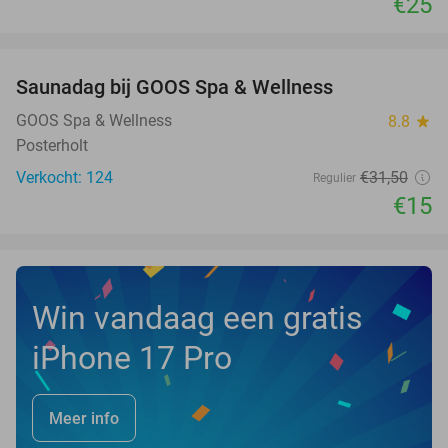
€25
favorite_border
Saunadag bij GOOS Spa & Wellness
52%
NEW
TODAY
GOOS Spa & Wellness
8.8
star
Posterholt
Verkocht: 124
€31
,50
Regulier
€15
Win vandaag een gratis
iPhone 17 Pro
Meer info