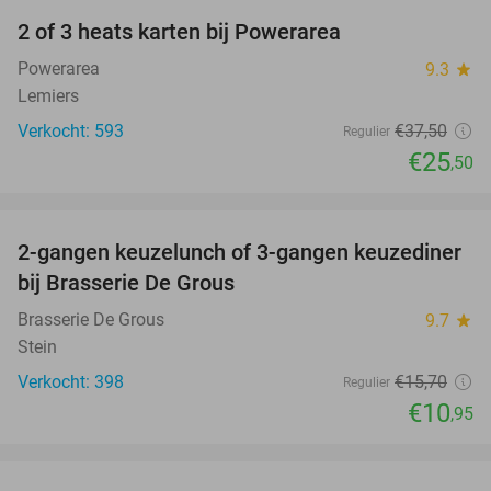
2 of 3 heats karten bij Powerarea
32%
Powerarea
9.3
star
Lemiers
Verkocht: 593
€37
,50
Regulier
€25
,50
favorite_border
2-gangen keuzelunch of 3-gangen keuzediner
30%
bij Brasserie De Grous
Brasserie De Grous
9.7
star
Stein
Verkocht: 398
€15
,70
Regulier
€10
,95
favorite_border