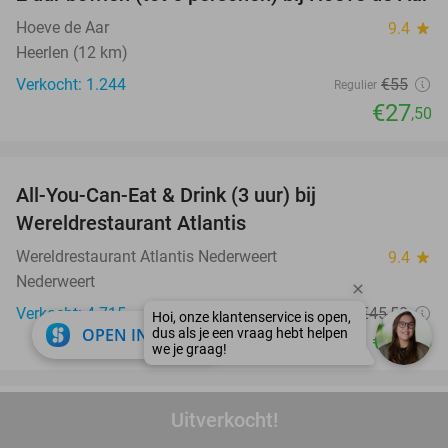
50%
Hoeve de Aar
9.4
star
Heerlen (12 km)
Verkocht: 1.244
€55
Regulier
€27
,50
favorite_border
All-You-Can-Eat & Drink (3 uur) bij
19%
Wereldrestaurant Atlantis
Wereldrestaurant Atlantis Nederweert
9.4
star
Nederweert
Verkocht: 4.715
€45
,50
Regulier
close
OPEN IN APP
€36
,95
favorite_border
Uitverkocht!
Dagentree voor het Natur- und Tierpark
24%