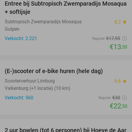
Entree bij Subtropisch Zwemparadijs Mosaqua
25%
+ softijsje
Subtropisch Zwemparadijs Mosaqua
8.2
star
Gulpen
Verkocht: 2.221
€17
,95
Regulier
€13
,50
favorite_border
(E-)scooter of e-bike huren (hele dag)
25%
Scooterverhuur Limburg
9.6
star
Valkenburg (+1 locatie) (10 km)
Verkocht: 560
€30
Regulier
€22
,50
favorite_border
2 uur bowlen (tot 6 personen) bij Hoeve de Aar