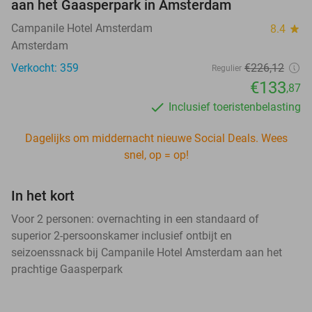
aan het Gaasperpark in Amsterdam
Campanile Hotel Amsterdam
8.4
star
Amsterdam
Verkocht: 359
€226,12
Regulier
€133
,87
Inclusief toeristenbelasting
Dagelijks om middernacht nieuwe Social Deals. Wees
snel, op = op!
In het kort
Voor 2 personen: overnachting in een standaard of
superior 2-persoonskamer inclusief ontbijt en
seizoenssnack bij Campanile Hotel Amsterdam aan het
prachtige Gaasperpark