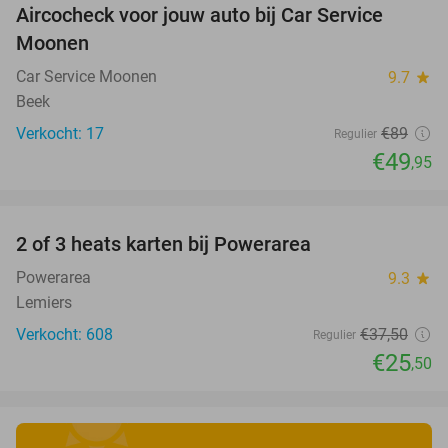
Aircocheck voor jouw auto bij Car Service
44%
Moonen
Car Service Moonen
9.7
star
Beek
Verkocht: 17
€89
Regulier
€49
,95
favorite_border
2 of 3 heats karten bij Powerarea
32%
Powerarea
9.3
star
Lemiers
Verkocht: 608
€37
,50
Regulier
€25
,50