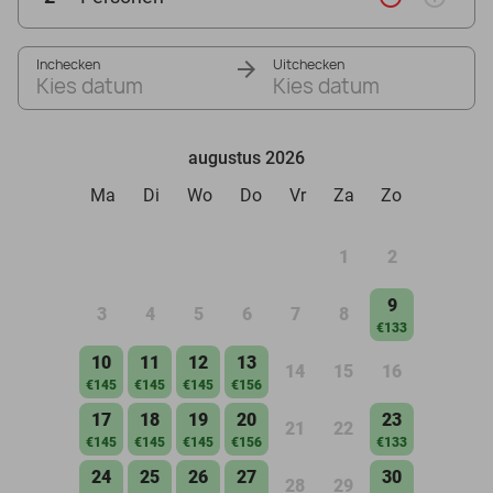
Inchecken
Uitchecken
Kies datum
Kies datum
augustus 2026
Ma
Di
Wo
Do
Vr
Za
Zo
1
2
9
3
4
5
6
7
8
€133
10
11
12
13
14
15
16
€145
€145
€145
€156
17
18
19
20
23
21
22
€145
€145
€145
€156
€133
24
25
26
27
30
28
29