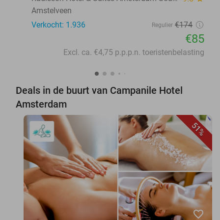
Amstelveen
Verkocht: 1.936
€174
Regulier
€85
Excl. ca. €4,75 p.p.p.n. toeristenbelasting
Deals in de buurt van Campanile Hotel
Amsterdam
51%
favorite_border