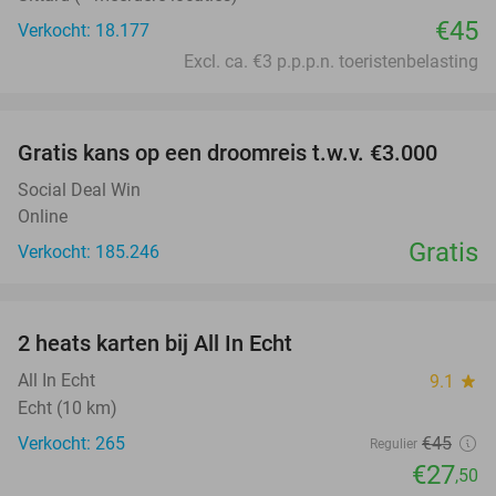
€45
Verkocht: 18.177
Excl. ca. €3 p.p.p.n. toeristenbelasting
favorite_border
Gratis kans op een droomreis t.w.v. €3.000
Social Deal Win
Online
Gratis
Verkocht: 185.246
favorite_border
2 heats karten bij All In Echt
39%
All In Echt
9.1
star
Echt (10 km)
Verkocht: 265
€45
Regulier
€27
,50