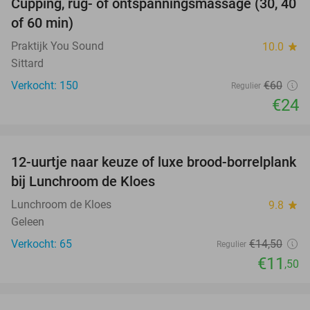
Cupping, rug- of ontspanningsmassage (30, 40
60%
of 60 min)
Praktijk You Sound
10.0
star
Sittard
Verkocht: 150
€60
Regulier
€24
favorite_border
12-uurtje naar keuze of luxe brood-borrelplank
21%
bij Lunchroom de Kloes
Lunchroom de Kloes
9.8
star
Geleen
Verkocht: 65
€14
,50
Regulier
€11
,50
favorite_border