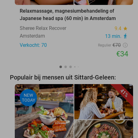
Relaxmassage, magnesiumbehandeling of
Japanese head spa (60 min) in Amsterdam
Sheree Relax Recover
9.4
star
Amsterdam
13 min.
directions_walk
Verkocht: 70
€70
Regulier
€34
Populair bij mensen uit Sittard-Geleen:
41%
NEW
TODAY