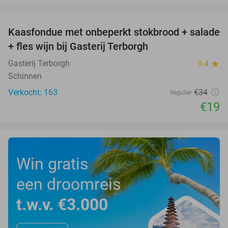
favorite_border
Kaasfondue met onbeperkt stokbrood + salade
44%
+ fles wijn bij Gasterij Terborgh
Gasterij Terborgh
9.4
star
Schinnen
Verkocht: 163
€34
Regulier
€19
Win gratis
een droomreis
t.w.v. €3.000