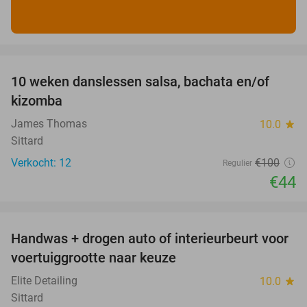
favorite_border
10 weken danslessen salsa, bachata en/of
56%
kizomba
James Thomas
10.0
star
Sittard
Verkocht: 12
€100
Regulier
€44
favorite_border
Handwas + drogen auto of interieurbeurt voor
53%
voertuiggrootte naar keuze
Elite Detailing
10.0
star
Sittard