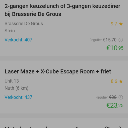
2-gangen keuzelunch of 3-gangen keuzediner
30%
bij Brasserie De Grous
Brasserie De Grous
9.7
star
Stein
Verkocht: 407
€15
,70
Regulier
€10
,95
favorite_border
Laser Maze + X-Cube Escape Room + friet
39%
Unit 13
8.6
star
Nuth (6 km)
Verkocht: 437
€38
Regulier
€23
,25
favorite_border