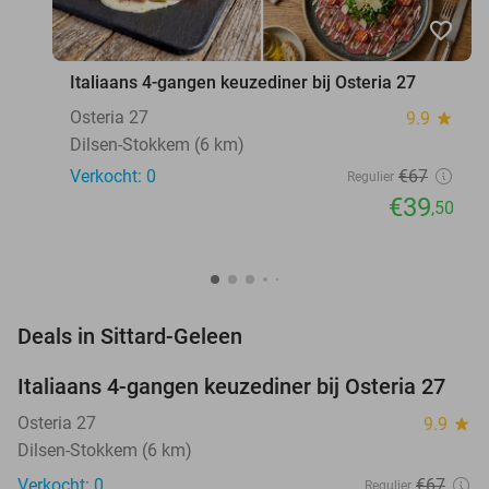
favorite_border
Italiaans 4-gangen keuzediner bij Osteria 27
Osteria 27
9.9
star
Dilsen-Stokkem (6 km)
Verkocht: 0
€67
Regulier
€39
,50
favorite_border
Deals in Sittard-Geleen
Italiaans 4-gangen keuzediner bij Osteria 27
41%
NEW
TODAY
Osteria 27
9.9
star
Dilsen-Stokkem (6 km)
Verkocht: 0
€67
Regulier