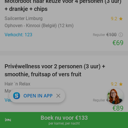
Motorboot naar keuze voor 4 personen (3 uur)
31%
+ drankje + chips
Sailcenter Limburg
9.2
star
Ophoven - Kinrooi (België) (12 km)
Verkocht: 123
€100
Regulier
€69
favorite_border
Privéwellness voor 2 personen (3 uur) +
49%
smoothie, fruitsap of vers fruit
Hair ´n Relax
9.2
star
Maasmechelen (9 km)
close
OPEN IN APP
Verkocht: 48
€175
Regulier
€89
favorite_border
Boek nu voor €133
hotel
shopping_cart
Boek nu
navigate_next
per kamer, per nacht