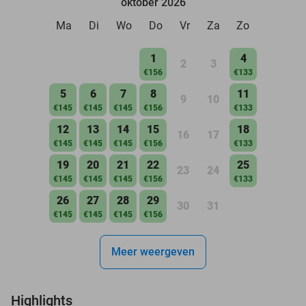
oktober 2026
Ma
Di
Wo
Do
Vr
Za
Zo
1
4
2
3
€156
€133
5
6
7
8
11
9
10
€145
€145
€145
€156
€133
12
13
14
15
18
16
17
€145
€145
€145
€156
€133
19
20
21
22
25
23
24
€145
€145
€145
€156
€133
26
27
28
29
30
31
€145
€145
€145
€156
Meer weergeven
Highlights