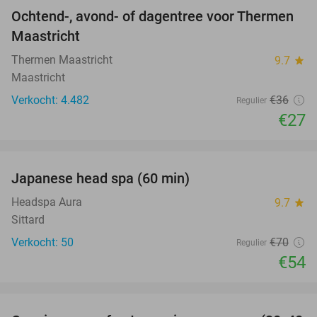
Ochtend-, avond- of dagentree voor Thermen
25%
Maastricht
Thermen Maastricht
9.7
star
Maastricht
Verkocht: 4.482
€36
Regulier
€27
favorite_border
Japanese head spa (60 min)
23%
Headspa Aura
9.7
star
Sittard
Verkocht: 50
€70
Regulier
€54
favorite_border