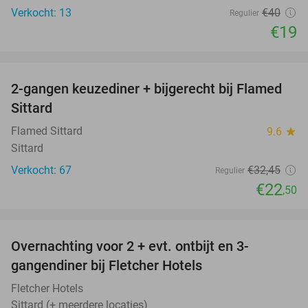
Verkocht: 13
€40
Regulier
€19
favorite_border
2-gangen keuzediner + bijgerecht bij Flamed
31%
Sittard
Flamed Sittard
9.6
star
Sittard
Verkocht: 67
€32
,45
Regulier
€22
,50
favorite_border
Overnachting voor 2 + evt. ontbijt en 3-
gangendiner bij Fletcher Hotels
Fletcher Hotels
Sittard (+ meerdere locaties)