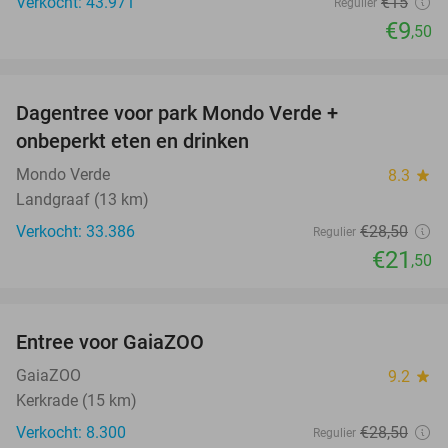
Verkocht: 43.971
€15
Regulier
€9
,50
favorite_border
Dagentree voor park Mondo Verde +
25%
onbeperkt eten en drinken
Mondo Verde
8.3
star
Landgraaf (13 km)
Verkocht: 33.386
€28
,50
Regulier
€21
,50
favorite_border
Entree voor GaiaZOO
14%
GaiaZOO
9.2
star
Kerkrade (15 km)
Verkocht: 8.300
€28
,50
Regulier