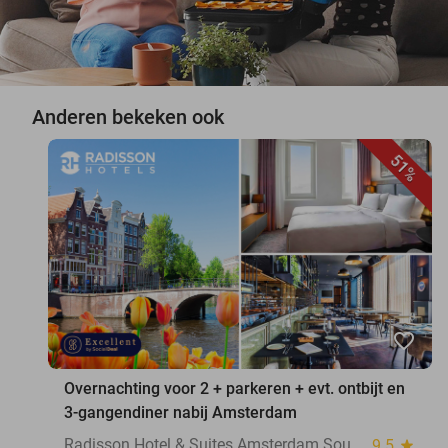
Anderen bekeken ook
51%
favorite_border
Overnachting voor 2 + parkeren + evt. ontbijt en
3-gangendiner nabij Amsterdam
Radisson Hotel & Suites Amsterdam South
9.5
star