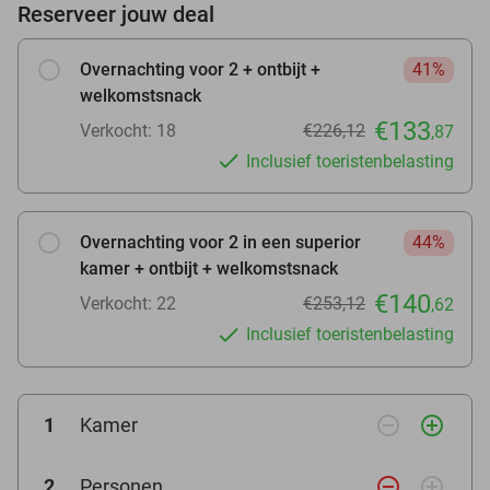
Reserveer jouw deal
Overnachting voor 2 + ontbijt +
41%
welkomstsnack
€133
Verkocht: 18
€226,12
,87
Inclusief toeristenbelasting
Overnachting voor 2 in een superior
44%
kamer + ontbijt + welkomstsnack
€140
Verkocht: 22
€253,12
,62
Inclusief toeristenbelasting
remove_circle_outline
add_circle_outline
1
Kamer
remove_circle_outline
add_circle_outline
2
Personen