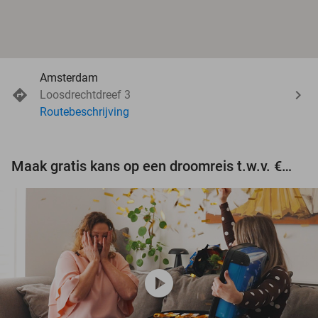
Amsterdam
Loosdrechtdreef 3
Routebeschrijving
Maak gratis kans op een droomreis t.w.v. €3.000!
play_circle