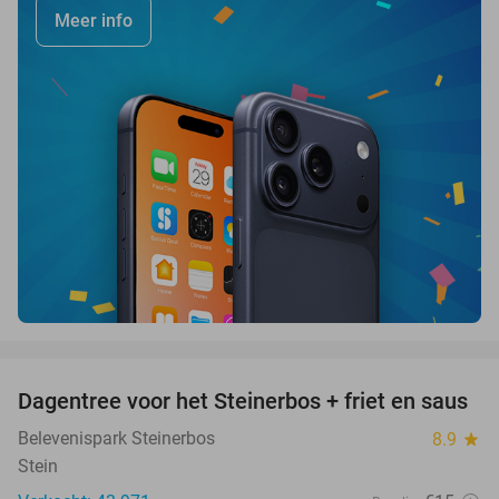
Meer info
favorite_border
Dagentree voor het Steinerbos + friet en saus
37%
Belevenispark Steinerbos
8.9
star
Stein