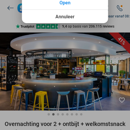
Open
7 dagen per week beschikbaar
10+ miljoen leden
Annuleer
Bereikbaar vanaf 08
9,4
op basis van
206.115 reviews
Ontdek 15.000+ deals
41%
7 dagen per week beschikbaar
10+ miljoen leden
favorite_border
Overnachting voor 2 + ontbijt + welkomstsnack