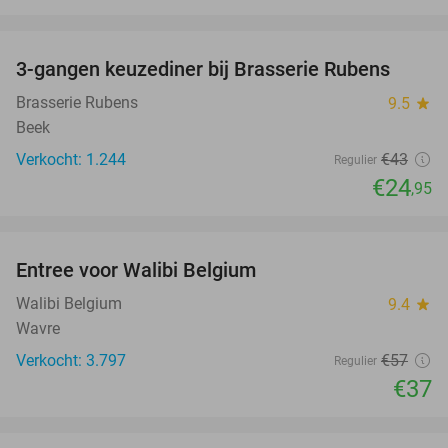
favorite_border
3-gangen keuzediner bij Brasserie Rubens
42%
Brasserie Rubens
9.5
star
Beek
Verkocht: 1.244
€43
Regulier
€24
,95
favorite_border
Entree voor Walibi Belgium
35%
Walibi Belgium
9.4
star
Wavre
Verkocht: 3.797
€57
Regulier
€37
favorite_border