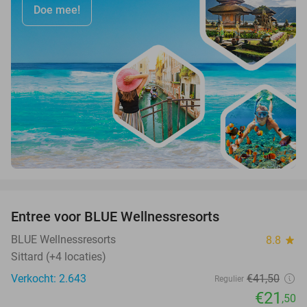
Doe mee!
favorite_border
Entree voor BLUE Wellnessresorts
48%
BLUE Wellnessresorts
8.8
star
Sittard (+4 locaties)
Verkocht: 2.643
€41
,50
Regulier
€21
,50