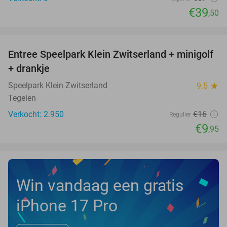
€39
,50
favorite_border
Entree Speelpark Klein Zwitserland + minigolf
38%
+ drankje
Speelpark Klein Zwitserland
9.5
star
Tegelen
Verkocht: 2.950
€16
Regulier
€9
,95
Win vandaag een gratis
iPhone 17 Pro