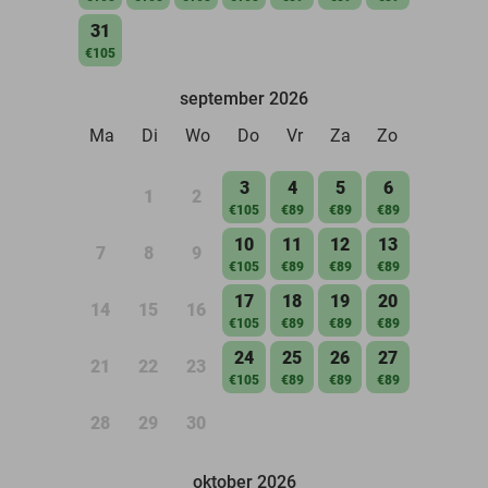
31
€105
september 2026
Ma
Di
Wo
Do
Vr
Za
Zo
3
4
5
6
1
2
€105
€89
€89
€89
10
11
12
13
7
8
9
€105
€89
€89
€89
17
18
19
20
14
15
16
€105
€89
€89
€89
24
25
26
27
21
22
23
€105
€89
€89
€89
28
29
30
oktober 2026