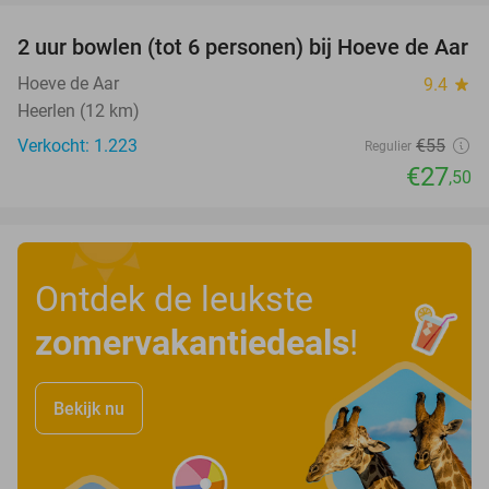
2 uur bowlen (tot 6 personen) bij Hoeve de Aar
50%
Hoeve de Aar
9.4
star
Heerlen (12 km)
Verkocht: 1.223
€55
Regulier
€27
,50
Ontdek de leukste
zomervakantiedeals
!
Bekijk nu