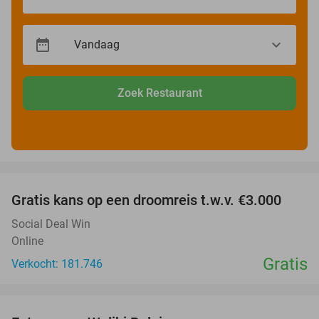
Zoek Restaurant
favorite_border
Gratis kans op een droomreis t.w.v. €3.000
Social Deal Win
Online
Gratis
Verkocht: 181.746
favorite_border