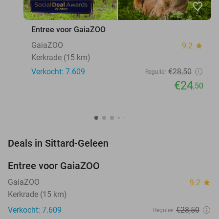
favorite_border
Entree voor GaiaZOO
GaiaZOO
9.2
star
Kerkrade (15 km)
Verkocht: 7.609
€28
,50
Regulier
€24
,50
favorite_border
Deals in Sittard-Geleen
Entree voor GaiaZOO
14%
GaiaZOO
9.2
star
Kerkrade (15 km)
Verkocht: 7.609
€28
,50
Regulier