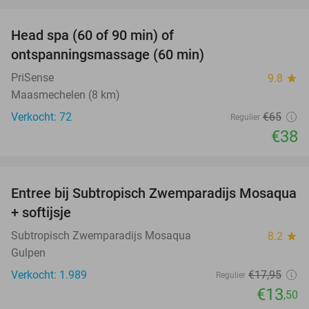
favorite_border
Head spa (60 of 90 min) of
42%
ontspanningsmassage (60 min)
PriSense
9.8
star
Maasmechelen (8 km)
Verkocht: 72
€65
Regulier
€38
favorite_border
Entree bij Subtropisch Zwemparadijs Mosaqua
25%
+ softijsje
Subtropisch Zwemparadijs Mosaqua
8.2
star
Gulpen
Verkocht: 1.989
€17
,95
Regulier
€13
,50