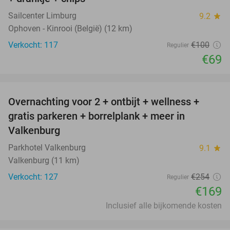
Sailcenter Limburg
9.2
star
Ophoven - Kinrooi (België) (12 km)
Verkocht: 117
€100
Regulier
€69
favorite_border
Overnachting voor 2 + ontbijt + wellness +
33%
gratis parkeren + borrelplank + meer in
Valkenburg
Parkhotel Valkenburg
9.1
star
Valkenburg (11 km)
Verkocht: 127
€254
Regulier
€169
Inclusief alle bijkomende kosten