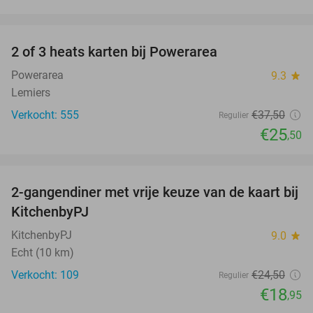
favorite_border
2 of 3 heats karten bij Powerarea
32%
Powerarea
9.3
star
Lemiers
Verkocht: 555
€37
,50
Regulier
€25
,50
favorite_border
2-gangendiner met vrije keuze van de kaart bij
23%
KitchenbyPJ
KitchenbyPJ
9.0
star
Echt (10 km)
Verkocht: 109
€24
,50
Regulier
€18
,95