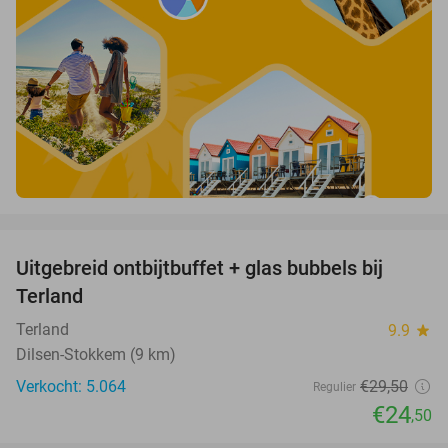
favorite_border
Uitgebreid ontbijtbuffet + glas bubbels bij
17%
Terland
Terland
9.9
star
Dilsen-Stokkem (9 km)
Verkocht: 5.064
€29
,50
Regulier
€24
,50
favorite_border