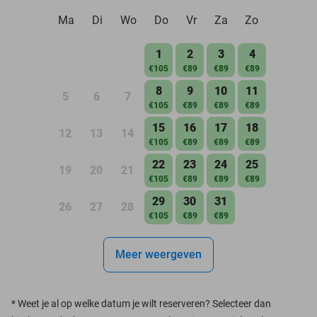
Ma
Di
Wo
Do
Vr
Za
Zo
1
2
3
4
€105
€89
€89
€89
8
9
10
11
5
6
7
€105
€89
€89
€89
15
16
17
18
12
13
14
€105
€89
€89
€89
22
23
24
25
19
20
21
€105
€89
€89
€89
29
30
31
26
27
28
€105
€89
€89
Meer weergeven
*
Weet je al op welke datum je wilt reserveren? Selecteer dan