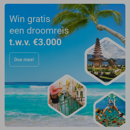
Win gratis
een droomreis
t.w.v. €3.000
Doe mee!