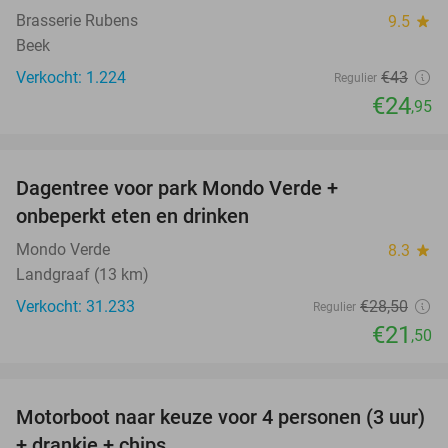
Brasserie Rubens
9.5
star
Beek
Verkocht: 1.224
€43
Regulier
€24
,95
favorite_border
Dagentree voor park Mondo Verde +
25%
onbeperkt eten en drinken
Mondo Verde
8.3
star
Landgraaf (13 km)
Verkocht: 31.233
€28
,50
Regulier
€21
,50
favorite_border
Motorboot naar keuze voor 4 personen (3 uur)
31%
+ drankje + chips