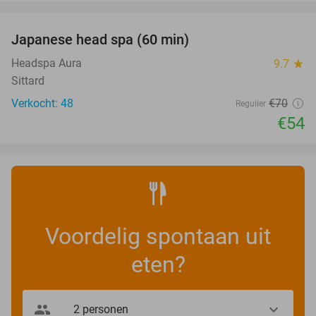
favorite_border
Japanese head spa (60 min)
23%
Headspa Aura
9.7
star
Sittard
Verkocht: 48
€70
Regulier
€54
Voordelig spontaan uit
eten?