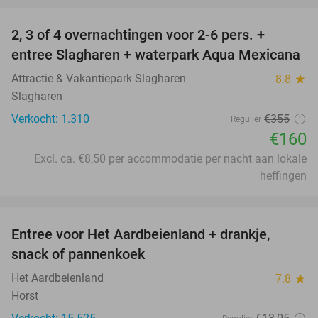
2, 3 of 4 overnachtingen voor 2-6 pers. +
55%
entree Slagharen + waterpark Aqua Mexicana
Attractie & Vakantiepark Slagharen
8.8
star
Slagharen
Verkocht: 1.310
€355
Regulier
€160
Excl. ca. €8,50 per accommodatie per nacht aan lokale
heffingen
favorite_border
Entree voor Het Aardbeienland + drankje,
47%
snack of pannenkoek
Het Aardbeienland
7.8
star
Horst