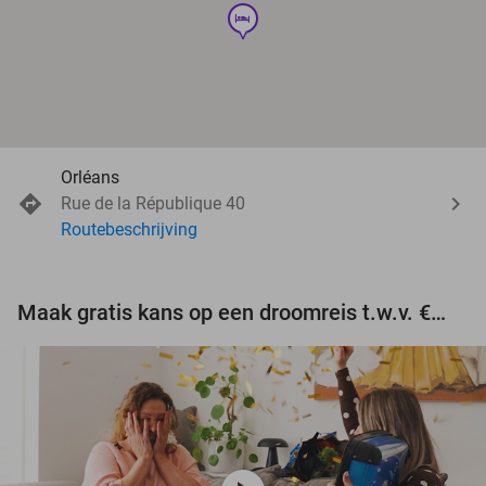
hotel
Orléans
Rue de la République 40
Routebeschrijving
Maak gratis kans op een droomreis t.w.v. €3.000!