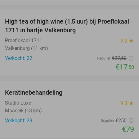
favorite_border
High tea of high wine (1,5 uur) bij Proeflokaal
36%
1711 in hartje Valkenburg
Proeflokaal 1711
9.2
star
Valkenburg (11 km)
Verkocht: 22
€27
,50
Regulier
€17
,50
favorite_border
Keratinebehandeling
68%
Studio Luxe
9.3
star
Maaseik (13 km)
Verkocht: 23
€250
Regulier
€79