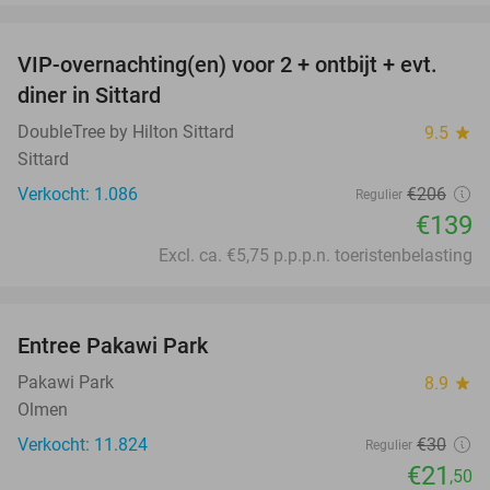
favorite_border
VIP-overnachting(en) voor 2 + ontbijt + evt.
33%
diner in Sittard
DoubleTree by Hilton Sittard
9.5
star
Sittard
Verkocht: 1.086
€206
Regulier
€139
Excl. ca. €5,75 p.p.p.n. toeristenbelasting
favorite_border
Entree Pakawi Park
28%
Pakawi Park
8.9
star
Olmen
Verkocht: 11.824
€30
Regulier
€21
,50