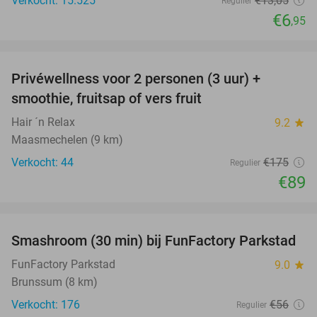
Verkocht: 15.525
€13
,05
Regulier
€6
,95
favorite_border
Privéwellness voor 2 personen (3 uur) +
49%
smoothie, fruitsap of vers fruit
Hair ´n Relax
9.2
star
Maasmechelen (9 km)
Verkocht: 44
€175
Regulier
€89
favorite_border
Smashroom (30 min) bij FunFactory Parkstad
47%
FunFactory Parkstad
9.0
star
Brunssum (8 km)
Verkocht: 176
€56
Regulier