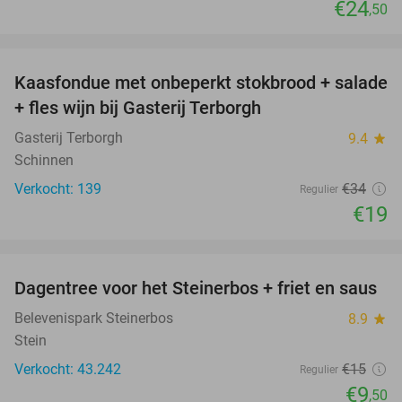
€24
,50
favorite_border
Kaasfondue met onbeperkt stokbrood + salade
44%
+ fles wijn bij Gasterij Terborgh
Gasterij Terborgh
9.4
star
Schinnen
Verkocht: 139
€34
Regulier
€19
favorite_border
Dagentree voor het Steinerbos + friet en saus
37%
Belevenispark Steinerbos
8.9
star
Stein
Verkocht: 43.242
€15
Regulier
€9
,50