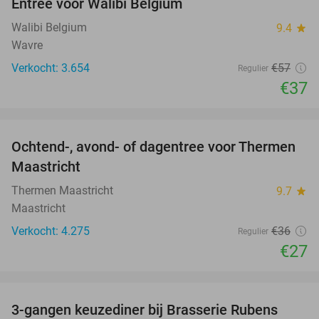
Entree voor Walibi Belgium
35%
Walibi Belgium
9.4
star
Wavre
Verkocht: 3.654
€57
Regulier
€37
favorite_border
Ochtend-, avond- of dagentree voor Thermen
25%
Maastricht
Thermen Maastricht
9.7
star
Maastricht
Verkocht: 4.275
€36
Regulier
€27
favorite_border
3-gangen keuzediner bij Brasserie Rubens
42%