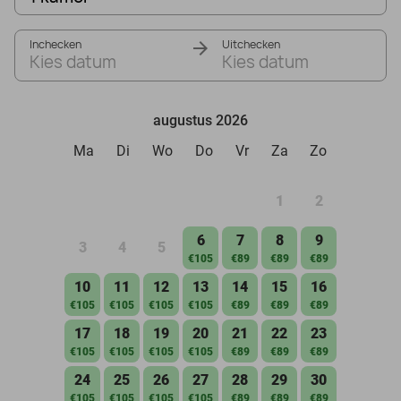
Inchecken
Uitchecken
Kies datum
Kies datum
augustus 2026
Ma
Di
Wo
Do
Vr
Za
Zo
1
2
6
7
8
9
3
4
5
€105
€89
€89
€89
10
11
12
13
14
15
16
€105
€105
€105
€105
€89
€89
€89
17
18
19
20
21
22
23
€105
€105
€105
€105
€89
€89
€89
24
25
26
27
28
29
30
€105
€105
€105
€105
€89
€89
€89