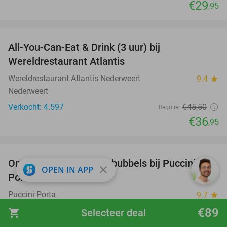
€29
,95
favorite_border
All-You-Can-Eat & Drink (3 uur) bij
19%
Wereldrestaurant Atlantis
Wereldrestaurant Atlantis Nederweert
9.4
star
Nederweert
Verkocht: 4.597
€45
,50
Regulier
€36
,95
favorite_border
Ontbijtbuffet + glaasje bubbels bij Puccini
29%
close
OPEN IN APP
Porta
Puccini Porta
9.7
star
Maasmechelen (8 km)
€89
shopping_cart
Selecteer deal
Verkocht: 956
€29
,50
Regulier