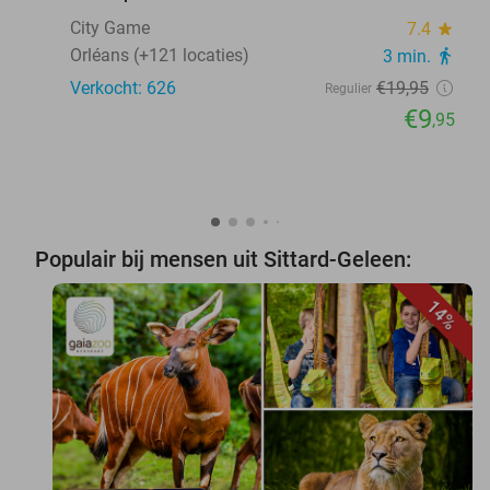
City Game
7.4
star
Orléans (+121 locaties)
3 min.
directions_walk
Verkocht: 626
€19
,95
Regulier
€9
,95
Populair bij mensen uit Sittard-Geleen:
14%