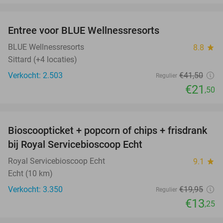
favorite_border
Entree voor BLUE Wellnessresorts
48%
BLUE Wellnessresorts
8.8
star
Sittard (+4 locaties)
Verkocht: 2.503
€41
,50
Regulier
€21
,50
favorite_border
Bioscoopticket + popcorn of chips + frisdrank
34%
bij Royal Servicebioscoop Echt
Royal Servicebioscoop Echt
9.1
star
Echt (10 km)
Verkocht: 3.350
€19
,95
Regulier
€13
,25
favorite_border