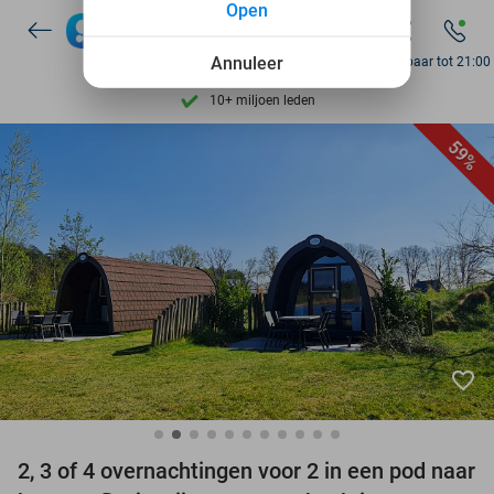
Open
7 dagen per week beschikbaar
10+ miljoen leden
Annuleer
Bereikbaar tot 21:00
9,4
op basis van
206.187 reviews
Ontdek 15.000+ deals
59%
7 dagen per week beschikbaar
10+ miljoen leden
favorite_border
2, 3 of 4 overnachtingen voor 2 in een pod naar