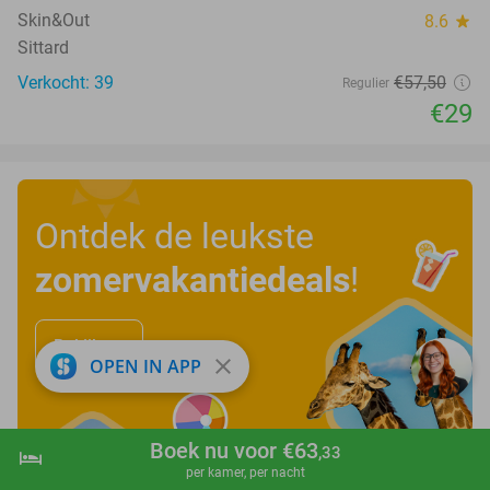
Skin&Out
8.6
star
Sittard
Verkocht: 39
€57
,50
Regulier
€29
Ontdek de leukste
zomervakantiedeals
!
Bekijk nu
close
OPEN IN APP
Boek nu voor €63
,33
hotel
shopping_cart
Boek nu
navigate_next
per kamer, per nacht