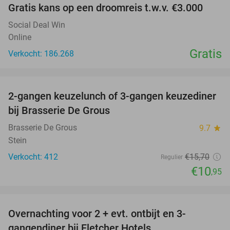
Gratis kans op een droomreis t.w.v. €3.000
Social Deal Win
Online
Gratis
Verkocht: 186.268
favorite_border
2-gangen keuzelunch of 3-gangen keuzediner
30%
bij Brasserie De Grous
Brasserie De Grous
9.7
star
Stein
Verkocht: 412
€15
,70
Regulier
€10
,95
favorite_border
Overnachting voor 2 + evt. ontbijt en 3-
gangendiner bij Fletcher Hotels