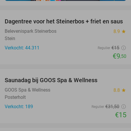
favorite_border
Dagentree voor het Steinerbos + friet en saus
37%
Belevenispark Steinerbos
8.9
star
Stein
Verkocht: 44.311
€15
Regulier
€9
,50
favorite_border
Saunadag bij GOOS Spa & Wellness
52%
GOOS Spa & Wellness
8.8
star
Posterholt
Verkocht: 189
€31
,50
Regulier
€15
favorite_border