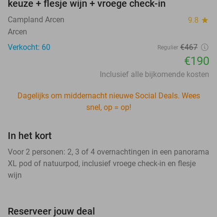
keuze + flesje wijn + vroege check-in
Campland Arcen
9.8
star
Arcen
Verkocht: 60
€467
Regulier
€190
Inclusief alle bijkomende kosten
Dagelijks om middernacht nieuwe Social Deals. Wees
snel, op = op!
In het kort
Voor 2 personen: 2, 3 of 4 overnachtingen in een panorama
XL pod of natuurpod, inclusief vroege check-in en flesje
wijn
Reserveer jouw deal