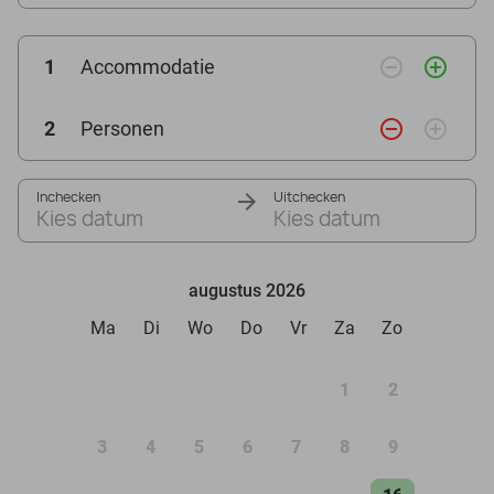
remove_circle_outline
add_circle_outline
1
Accommodatie
remove_circle_outline
add_circle_outline
2
Personen
Inchecken
Uitchecken
Kies datum
Kies datum
augustus 2026
Ma
Di
Wo
Do
Vr
Za
Zo
1
2
3
4
5
6
7
8
9