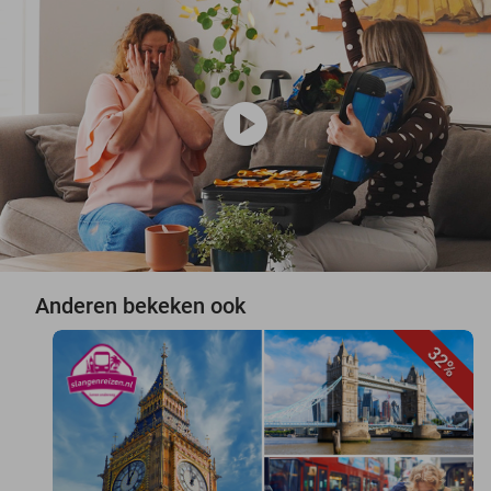
play_circle
Anderen bekeken ook
32%