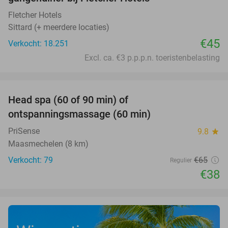
Fletcher Hotels
Sittard (+ meerdere locaties)
€45
Verkocht: 18.251
Excl. ca. €3 p.p.p.n. toeristenbelasting
favorite_border
Head spa (60 of 90 min) of
42%
ontspanningsmassage (60 min)
PriSense
9.8
star
Maasmechelen (8 km)
Verkocht: 79
€65
Regulier
€38