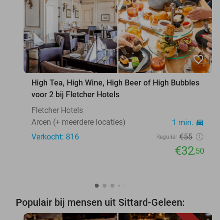
favorite_border
High Tea, High Wine, High Beer of High Bubbles
voor 2 bij Fletcher Hotels
Fletcher Hotels
Arcen (+ meerdere locaties)
1 min.
directions_car
Verkocht: 816
€55
Regulier
€32
,50
Populair bij mensen uit Sittard-Geleen: