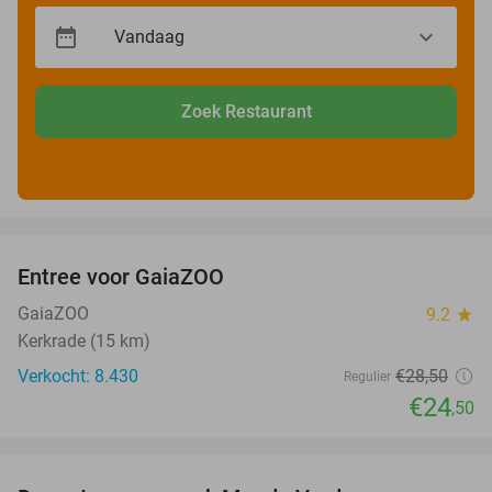
Zoek Restaurant
favorite_border
Entree voor GaiaZOO
14%
GaiaZOO
9.2
star
Kerkrade (15 km)
Verkocht: 8.430
€28
,50
Regulier
€24
,50
favorite_border