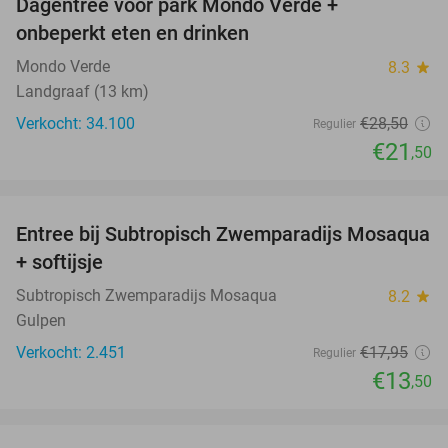
Dagentree voor park Mondo Verde +
25%
onbeperkt eten en drinken
Mondo Verde
8.3
star
Landgraaf (13 km)
Verkocht: 34.100
€28
,50
Regulier
€21
,50
favorite_border
Entree bij Subtropisch Zwemparadijs Mosaqua
25%
+ softijsje
Subtropisch Zwemparadijs Mosaqua
8.2
star
Gulpen
Verkocht: 2.451
€17
,95
Regulier
€13
,50
favorite_border