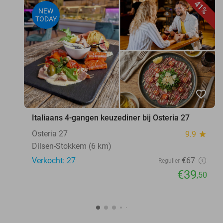
41%
NEW
TODAY
favorite_border
Italiaans 4-gangen keuzediner bij Osteria 27
Osteria 27
9.9
star
Dilsen-Stokkem (6 km)
Verkocht: 27
€67
Regulier
€39
,50