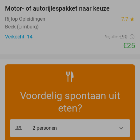
Motor- of autorijlespakket naar keuze
72%
Rijtop Opleidingen
7.7
star
Beek (Limburg)
Verkocht: 14
€90
Regulier
€25
Voordelig spontaan uit
eten?