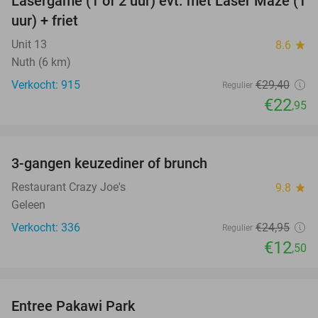
Lasergame (1 of 2 uur) evt. met Laser Maze (1
22%
uur) + friet
Unit 13
8.6
star
Nuth (6 km)
Verkocht: 915
€29
,40
Regulier
€22
,95
favorite_border
3-gangen keuzediner of brunch
50%
Restaurant Crazy Joe's
9.8
star
Geleen
Verkocht: 336
€24
,95
Regulier
€12
,50
favorite_border
Entree Pakawi Park
28%