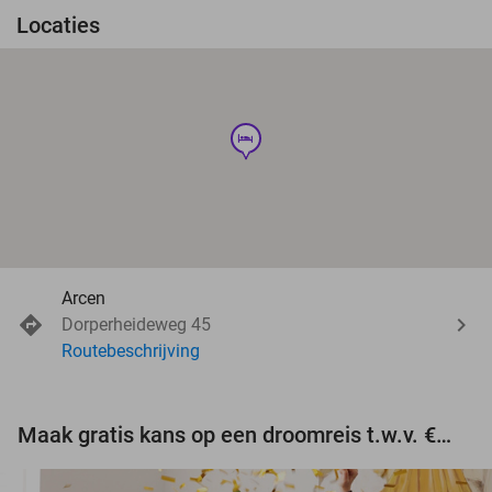
Locaties
hotel
Arcen
Dorperheideweg 45
Routebeschrijving
Maak gratis kans op een droomreis t.w.v. €3.000!