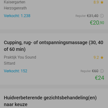
Kaisergarten
8.9
star
Herzogenrath
Verkocht: 1.238
€31
,40
Regulier
€20
,90
favorite_border
Cupping, rug- of ontspanningsmassage (30, 40
60%
of 60 min)
Praktijk You Sound
9.2
star
Sittard
Verkocht: 152
€60
Regulier
€24
favorite_border
Huidverbeterende gezichtsbehandeling(en)
50%
naar keuze