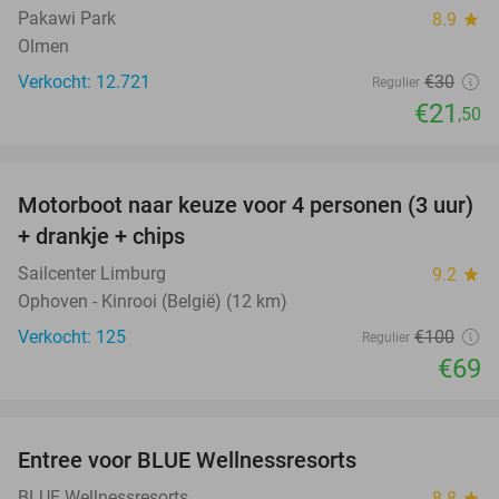
Pakawi Park
8.9
star
Olmen
Verkocht: 12.721
€30
Regulier
€21
,50
favorite_border
Motorboot naar keuze voor 4 personen (3 uur)
31%
+ drankje + chips
Sailcenter Limburg
9.2
star
Ophoven - Kinrooi (België) (12 km)
Verkocht: 125
€100
Regulier
€69
favorite_border
Entree voor BLUE Wellnessresorts
48%
BLUE Wellnessresorts
8.8
star