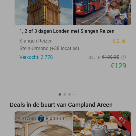
favorite_border
1, 2 of 3 dagen Londen met Slangen Reizen
Slangen Reizen
8.2
star
Stein-Urmond (+38 locaties)
Verkocht: 2.778
€189
,95
Regulier
€129
Deals in de buurt van Campland Arcen
41%