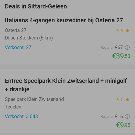
favorite_border
Deals in Sittard-Geleen
Italiaans 4-gangen keuzediner bij Osteria 27
41%
NEW
TODAY
Osteria 27
9.9
star
Dilsen-Stokkem (6 km)
Verkocht: 27
€67
Regulier
€39
,50
favorite_border
Entree Speelpark Klein Zwitserland + minigolf
38%
+ drankje
Speelpark Klein Zwitserland
9.5
star
Tegelen
Verkocht: 3.043
€16
Regulier
€9
,95