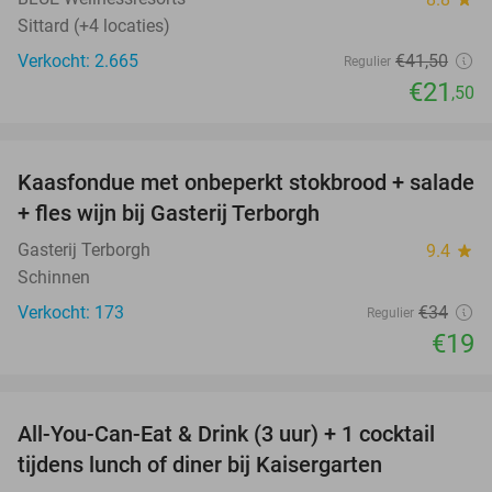
Sittard (+4 locaties)
Verkocht: 2.665
€41
,50
Regulier
€21
,50
favorite_border
Kaasfondue met onbeperkt stokbrood + salade
44%
+ fles wijn bij Gasterij Terborgh
Gasterij Terborgh
9.4
star
Schinnen
Verkocht: 173
€34
Regulier
€19
favorite_border
All-You-Can-Eat & Drink (3 uur) + 1 cocktail
33%
tijdens lunch of diner bij Kaisergarten