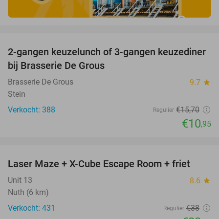
favorite_border
2-gangen keuzelunch of 3-gangen keuzediner
30%
bij Brasserie De Grous
Brasserie De Grous
9.7
star
Stein
Verkocht: 388
€15
,70
Regulier
€10
,95
favorite_border
Laser Maze + X-Cube Escape Room + friet
39%
Unit 13
8.6
star
Nuth (6 km)
Verkocht: 431
€38
Regulier