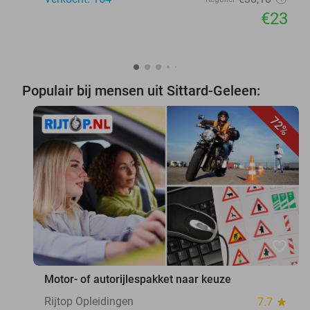
€23
Populair bij mensen uit Sittard-Geleen:
72%
favorite_border
Motor- of autorijlespakket naar keuze
Rijtop Opleidingen
7.7
star