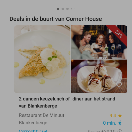
Deals in de buurt van Corner House
24%
favorite_border
2-gangen keuzelunch of -diner aan het strand
van Blankenberge
Restaurant De Minuut
9.4
star
Blankenberge
0 min.
directions_walk
Verkocht: 164
€30
,10
Regulier