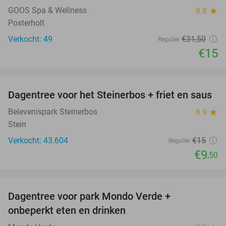
NEW
TODAY
GOOS Spa & Wellness
8.8
star
Posterholt
Verkocht: 49
€31
,50
Regulier
€15
favorite_border
Dagentree voor het Steinerbos + friet en saus
37%
Belevenispark Steinerbos
8.9
star
Stein
Verkocht: 43.604
€15
Regulier
€9
,50
favorite_border
Dagentree voor park Mondo Verde +
25%
onbeperkt eten en drinken