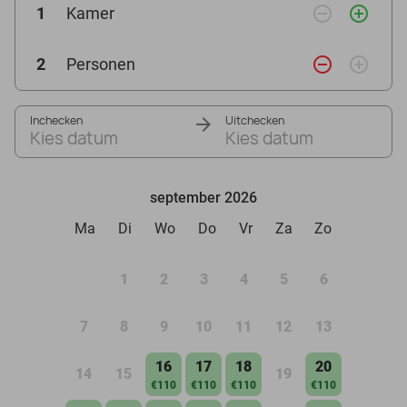
remove_circle_outline
add_circle_outline
1
Kamer
remove_circle_outline
add_circle_outline
2
Personen
Inchecken
Uitchecken
Kies datum
Kies datum
september 2026
Ma
Di
Wo
Do
Vr
Za
Zo
1
2
3
4
5
6
7
8
9
10
11
12
13
16
17
18
20
14
15
19
€110
€110
€110
€110