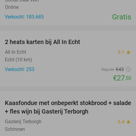
Online
Gratis
Verkocht: 183.685
favorite_border
2 heats karten bij All In Echt
39%
All In Echt
9.1
star
Echt (10 km)
Verkocht: 253
€45
Regulier
€27
,50
favorite_border
Kaasfondue met onbeperkt stokbrood + salade
44%
+ fles wijn bij Gasterij Terborgh
Gasterij Terborgh
9.4
star
Schinnen