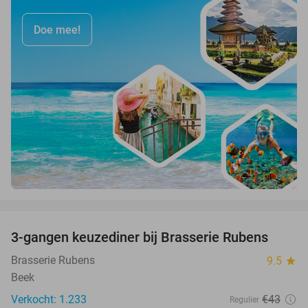
Doe mee!
favorite_border
3-gangen keuzediner bij Brasserie Rubens
42%
Brasserie Rubens
9.5
star
Beek
Verkocht: 1.233
€43
Regulier