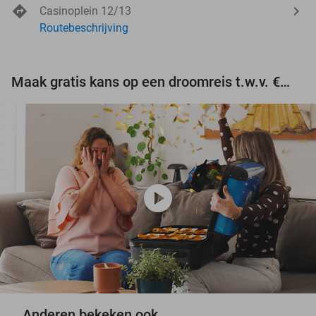
Casinoplein 12/13
Routebeschrijving
Maak gratis kans op een droomreis t.w.v. €3.000!
play_circle
Anderen bekeken ook