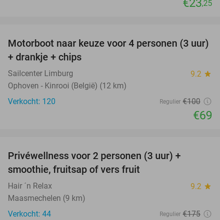
€23
,25
favorite_border
Motorboot naar keuze voor 4 personen (3 uur)
31%
+ drankje + chips
Sailcenter Limburg
9.2
star
Ophoven - Kinrooi (België) (12 km)
Verkocht: 120
€100
Regulier
€69
favorite_border
Privéwellness voor 2 personen (3 uur) +
49%
smoothie, fruitsap of vers fruit
Hair ´n Relax
9.2
star
Maasmechelen (9 km)
Verkocht: 44
€175
Regulier