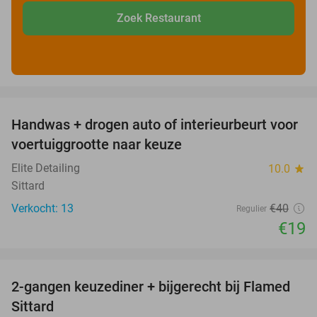
Zoek Restaurant
favorite_border
Handwas + drogen auto of interieurbeurt voor
53%
voertuiggrootte naar keuze
Elite Detailing
10.0
star
Sittard
Verkocht: 13
€40
Regulier
€19
favorite_border
2-gangen keuzediner + bijgerecht bij Flamed
31%
Sittard