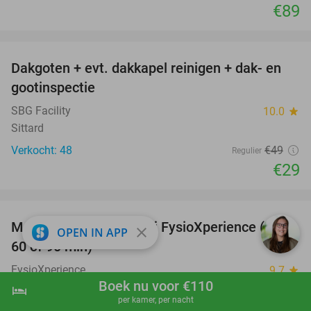
€89
favorite_border
Dakgoten + evt. dakkapel reinigen + dak- en
41%
gootinspectie
SBG Facility
10.0
star
Sittard
Verkocht: 48
€49
Regulier
€29
favorite_border
Massage naar keuze bij FysioXperience (30,
44%
close
OPEN IN APP
60 of 90 min)
FysioXperience
9.7
star
Boek nu voor €110
Brunssum (+2 locaties) (7 km)
hotel
shopping_cart
Boek nu
navigate_next
per kamer, per nacht
Verkocht: 324
€42
,75
Regulier