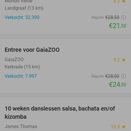
Mondo Verde
8.3
star
Landgraaf (13 km)
Verkocht: 32.390
€28
,50
Regulier
€21
,50
favorite_border
Entree voor GaiaZOO
14%
GaiaZOO
9.2
star
Kerkrade (15 km)
Verkocht: 7.997
€28
,50
Regulier
€24
,50
favorite_border
10 weken danslessen salsa, bachata en/of
56%
kizomba
James Thomas
10.0
star