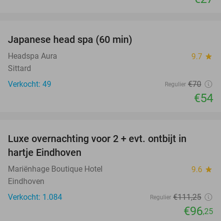
favorite_border
Japanese head spa (60 min)
23%
Headspa Aura
9.7
star
Sittard
Verkocht: 49
€70
Regulier
€54
favorite_border
Luxe overnachting voor 2 + evt. ontbijt in
14%
hartje Eindhoven
Mariënhage Boutique Hotel
9.6
star
Eindhoven
Verkocht: 1.084
€111
,25
Regulier
€96
,25