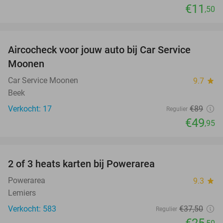
€11
,50
favorite_border
Aircocheck voor jouw auto bij Car Service
44%
Moonen
Car Service Moonen
9.7
star
Beek
Verkocht: 17
€89
Regulier
€49
,95
favorite_border
2 of 3 heats karten bij Powerarea
32%
Powerarea
9.3
star
Lemiers
Verkocht: 583
€37
,50
Regulier
€25