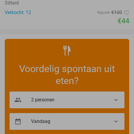
Sittard
Verkocht: 12
€100
Regulier
€44
Voordelig spontaan uit
eten?