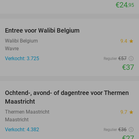
€24
,95
favorite_border
Entree voor Walibi Belgium
35%
Walibi Belgium
9.4
star
Wavre
Verkocht: 3.725
€57
Regulier
€37
favorite_border
Ochtend-, avond- of dagentree voor Thermen
25%
Maastricht
Thermen Maastricht
9.7
star
Maastricht
Verkocht: 4.382
€36
Regulier
€27