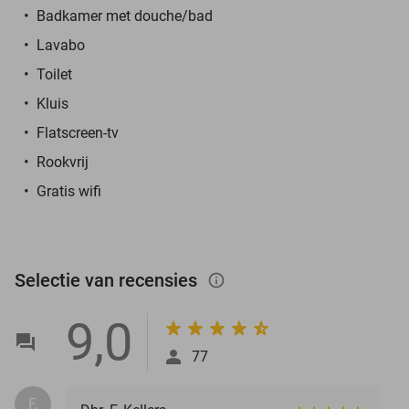
Badkamer met douche/bad
Lavabo
Toilet
Kluis
Flatscreen-tv
Rookvrij
Gratis wifi
Selectie van recensies
info_outlined
9,0
77
F.