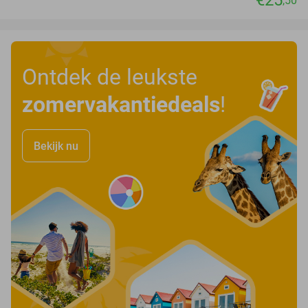
,50
Ontdek de leukste
zomervakantiedeals
!
Bekijk nu