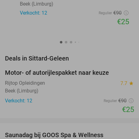
Beek (Limburg)
Verkocht: 12
€90
Regulier
€25
favorite_border
Deals in Sittard-Geleen
Motor- of autorijlespakket naar keuze
72%
Rijtop Opleidingen
7.7
star
Beek (Limburg)
Verkocht: 12
€90
Regulier
€25
favorite_border
Saunadag bij GOOS Spa & Wellness
52%