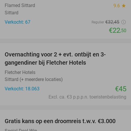
Flamed Sittard
9.6
star
Sittard
Verkocht: 67
€32
,45
Regulier
€22
,50
favorite_border
Overnachting voor 2 + evt. ontbijt en 3-
gangendiner bij Fletcher Hotels
Fletcher Hotels
Sittard (+ meerdere locaties)
€45
Verkocht: 18.063
Excl. ca. €3 p.p.p.n. toeristenbelasting
favorite_border
Gratis kans op een droomreis t.w.v. €3.000
Social Deal Win