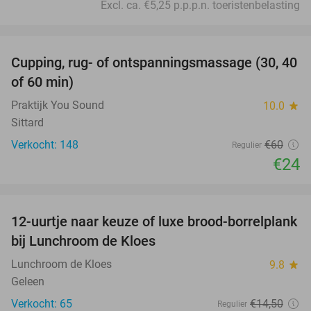
Excl. ca. €5,25 p.p.p.n. toeristenbelasting
favorite_border
Cupping, rug- of ontspanningsmassage (30, 40
60%
of 60 min)
Praktijk You Sound
10.0
star
Sittard
Verkocht: 148
€60
Regulier
€24
favorite_border
12-uurtje naar keuze of luxe brood-borrelplank
21%
bij Lunchroom de Kloes
Lunchroom de Kloes
9.8
star
Geleen
Verkocht: 65
€14
,50
Regulier