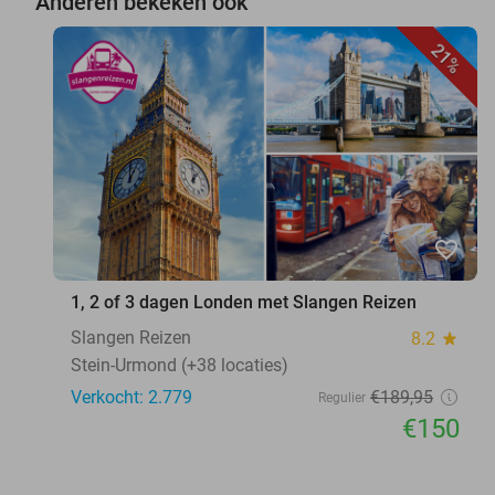
Anderen bekeken ook
21%
favorite_border
1, 2 of 3 dagen Londen met Slangen Reizen
Slangen Reizen
8.2
star
Stein-Urmond (+38 locaties)
Verkocht: 2.779
€189
,95
Regulier
€150