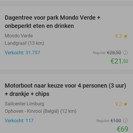
favorite_border
Dagentree voor park Mondo Verde +
25%
onbeperkt eten en drinken
Mondo Verde
8.3
star
Landgraaf (13 km)
Verkocht: 31.757
€28
,50
Regulier
€21
,50
favorite_border
Motorboot naar keuze voor 4 personen (3 uur)
31%
+ drankje + chips
Sailcenter Limburg
9.2
star
Ophoven - Kinrooi (België) (12 km)
Verkocht: 117
€100
Regulier
€69