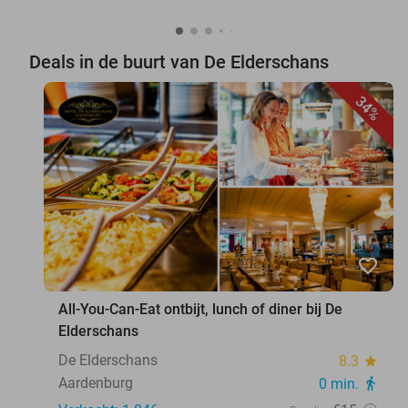
Deals in de buurt van De Elderschans
34%
favorite_border
All-You-Can-Eat ontbijt, lunch of diner bij De
Elderschans
De Elderschans
8.3
star
Aardenburg
0 min.
directions_walk