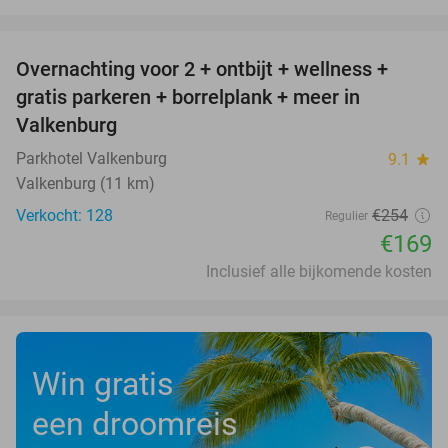
favorite_border
Overnachting voor 2 + ontbijt + wellness +
33%
gratis parkeren + borrelplank + meer in
Valkenburg
Parkhotel Valkenburg
9.1
star
Valkenburg (11 km)
Verkocht: 128
€254
Regulier
€169
Inclusief alle bijkomende kosten
Win gratis
een droomreis