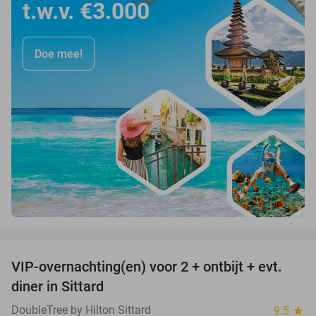
t.w.v. €3.000
Doe mee!
favorite_border
VIP-overnachting(en) voor 2 + ontbijt + evt.
33%
diner in Sittard
DoubleTree by Hilton Sittard
9.5
star