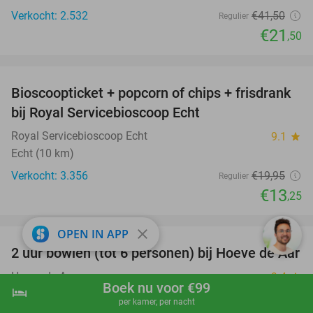
Verkocht: 2.532
€41
,50
Regulier
€21
,50
favorite_border
Bioscoopticket + popcorn of chips + frisdrank
34%
bij Royal Servicebioscoop Echt
Royal Servicebioscoop Echt
9.1
star
Echt (10 km)
Verkocht: 3.356
€19
,95
Regulier
€13
,25
favorite_border
close
OPEN IN APP
2 uur bowlen (tot 6 personen) bij Hoeve de Aar
50%
Hoeve de Aar
9.4
star
Boek nu voor €99
hotel
shopping_cart
Boek nu
navigate_next
Heerlen (12 km)
per kamer, per nacht