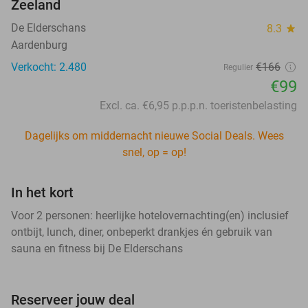
Zeeland
De Elderschans
8.3
star
Aardenburg
Verkocht: 2.480
€166
Regulier
€99
Excl. ca. €6,95 p.p.p.n. toeristenbelasting
Dagelijks om middernacht nieuwe Social Deals. Wees
snel, op = op!
In het kort
Voor 2 personen: heerlijke hotelovernachting(en) inclusief
ontbijt, lunch, diner, onbeperkt drankjes én gebruik van
sauna en fitness bij De Elderschans
Reserveer jouw deal