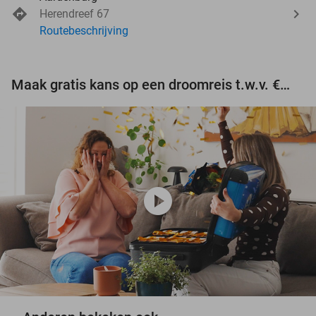
Herendreef 67
Routebeschrijving
Maak gratis kans op een droomreis t.w.v. €3.000!
play_circle