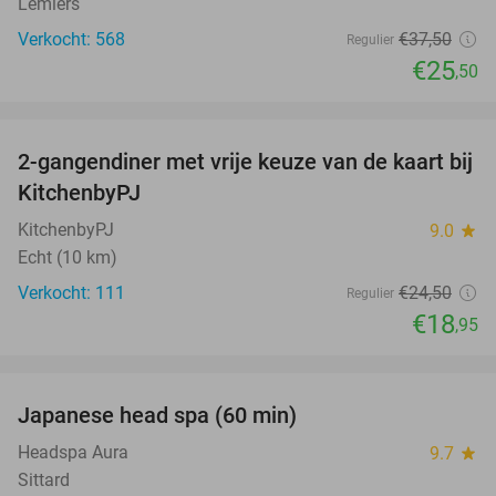
Lemiers
Verkocht: 568
€37
,50
Regulier
€25
,50
favorite_border
2-gangendiner met vrije keuze van de kaart bij
23%
KitchenbyPJ
KitchenbyPJ
9.0
star
Echt (10 km)
Verkocht: 111
€24
,50
Regulier
€18
,95
favorite_border
Japanese head spa (60 min)
23%
Headspa Aura
9.7
star
Sittard