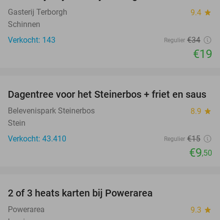
Gasterij Terborgh
9.4
star
Schinnen
Verkocht: 143
€34
Regulier
€19
favorite_border
Dagentree voor het Steinerbos + friet en saus
37%
Belevenispark Steinerbos
8.9
star
Stein
Verkocht: 43.410
€15
Regulier
€9
,50
favorite_border
2 of 3 heats karten bij Powerarea
32%
Powerarea
9.3
star