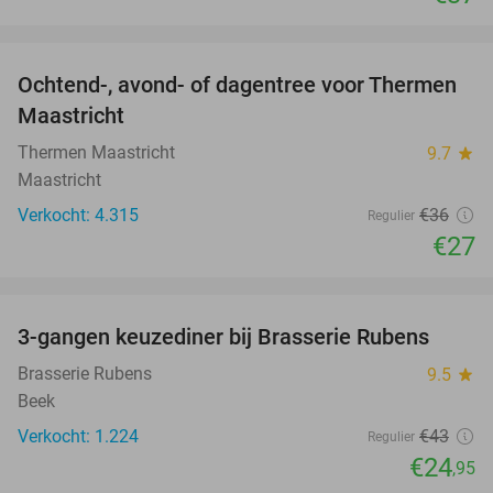
favorite_border
Ochtend-, avond- of dagentree voor Thermen
25%
Maastricht
Thermen Maastricht
9.7
star
Maastricht
Verkocht: 4.315
€36
Regulier
€27
favorite_border
3-gangen keuzediner bij Brasserie Rubens
42%
Brasserie Rubens
9.5
star
Beek
Verkocht: 1.224
€43
Regulier
€24
,95