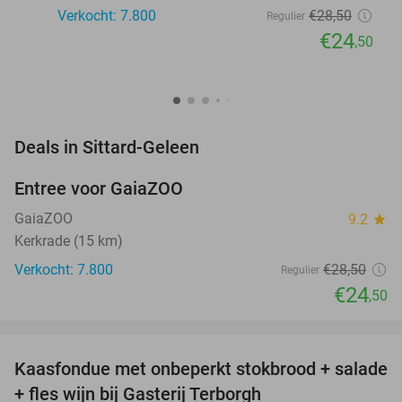
Verkocht: 7.800
€28
,50
Regulier
€24
,50
favorite_border
Deals in Sittard-Geleen
Entree voor GaiaZOO
14%
GaiaZOO
9.2
star
Kerkrade (15 km)
Verkocht: 7.800
€28
,50
Regulier
€24
,50
favorite_border
Kaasfondue met onbeperkt stokbrood + salade
44%
+ fles wijn bij Gasterij Terborgh