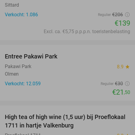
Sittard
Verkocht: 1.086
€206
Regulier
€139
Excl. ca. €5,75 p.p.p.n. toeristenbelasting
favorite_border
Entree Pakawi Park
28%
Pakawi Park
8.9
star
Olmen
Verkocht: 12.059
€30
Regulier
€21
,50
favorite_border
High tea of high wine (1,5 uur) bij Proeflokaal
36%
1711 in hartje Valkenburg