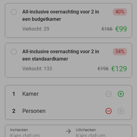
All-inclusive overnachting voor 2 in
40%
een budgetkamer
€99
Verkocht: 29
€166
All-inclusive overnachting voor 2 in
34%
een standaardkamer
€129
Verkocht: 133
€196
remove_circle_outline
add_circle_outline
1
Kamer
remove_circle_outline
add_circle_outline
2
Personen
Inchecken
Uitchecken
Kies datum
Kies datum