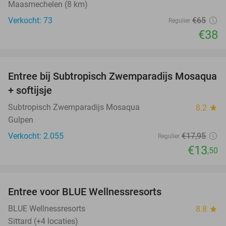
Maasmechelen (8 km)
Verkocht: 73
€65
Regulier
€38
favorite_border
Entree bij Subtropisch Zwemparadijs Mosaqua
25%
+ softijsje
Subtropisch Zwemparadijs Mosaqua
8.2
star
Gulpen
Verkocht: 2.055
€17
,95
Regulier
€13
,50
favorite_border
Entree voor BLUE Wellnessresorts
48%
BLUE Wellnessresorts
8.8
star
Sittard (+4 locaties)