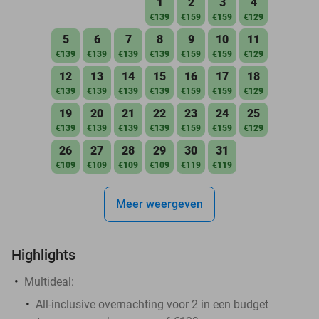
1
2
3
4
€139
€159
€159
€129
5
6
7
8
9
10
11
€139
€139
€139
€139
€159
€159
€129
12
13
14
15
16
17
18
€139
€139
€139
€139
€159
€159
€129
19
20
21
22
23
24
25
€139
€139
€139
€139
€159
€159
€129
26
27
28
29
30
31
€109
€109
€109
€109
€119
€119
Meer weergeven
Highlights
Multideal:
All-inclusive overnachting voor 2 in een budget