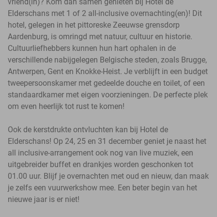
vriend(in)? Kom dan samen genieten bij Hotel de
Elderschans met 1 of 2 all-inclusive overnachting(en)! Dit
hotel, gelegen in het pittoreske Zeeuwse grensdorp
Aardenburg, is omringd met natuur, cultuur en historie.
Cultuurliefhebbers kunnen hun hart ophalen in de
verschillende nabijgelegen Belgische steden, zoals Brugge,
Antwerpen, Gent en Knokke-Heist. Je verblijft in een budget
tweepersoonskamer met gedeelde douche en toilet, of een
standaardkamer met eigen voorzieningen. De perfecte plek
om even heerlijk tot rust te komen!
Ook de kerstdrukte ontvluchten kan bij Hotel de
Elderschans! Op 24, 25 en 31 december geniet je naast het
all inclusive-arrangement ook nog van live muziek, een
uitgebreider buffet en drankjes worden geschonken tot
01.00 uur. Blijf je overnachten met oud en nieuw, dan maak
je zelfs een vuurwerkshow mee. Een beter begin van het
nieuwe jaar is er niet!