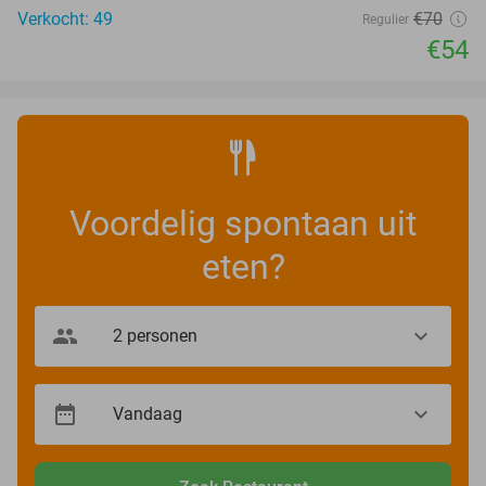
Verkocht: 49
€70
Regulier
€54
Voordelig spontaan uit
eten?