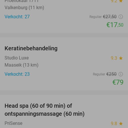
Proeflokaal 1711
9.2
star
Valkenburg (11 km)
Verkocht: 27
€27
,50
Regulier
€17
,50
favorite_border
Keratinebehandeling
68%
Studio Luxe
9.3
star
Maaseik (13 km)
Verkocht: 23
€250
Regulier
€79
favorite_border
Head spa (60 of 90 min) of
42%
ontspanningsmassage (60 min)
PriSense
9.8
star