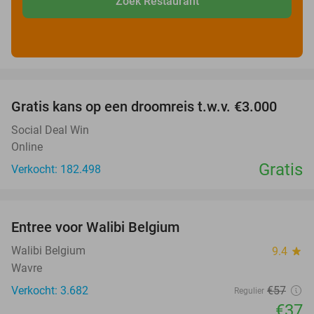
Zoek Restaurant
favorite_border
Gratis kans op een droomreis t.w.v. €3.000
Social Deal Win
Online
Gratis
Verkocht: 182.498
favorite_border
Entree voor Walibi Belgium
35%
Walibi Belgium
9.4
star
Wavre
Verkocht: 3.682
€57
Regulier
€37