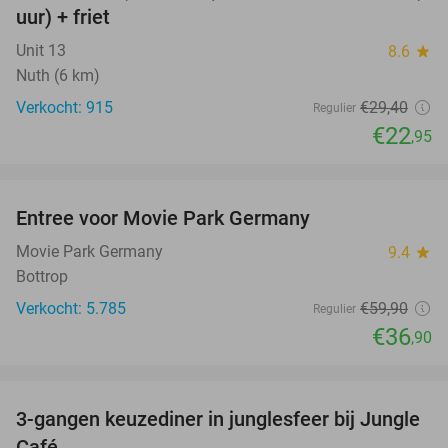
uur) + friet
Unit 13
8.6
star
Nuth (6 km)
Verkocht: 915
€29
,40
Regulier
€22
,95
favorite_border
Entree voor Movie Park Germany
38%
Movie Park Germany
9.4
star
Bottrop
Verkocht: 5.785
€59
,90
Regulier
€36
,90
favorite_border
3-gangen keuzediner in junglesfeer bij Jungle
21%
Café