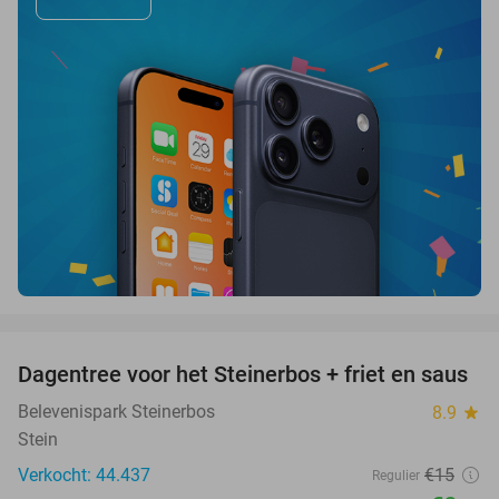
favorite_border
Dagentree voor het Steinerbos + friet en saus
37%
Belevenispark Steinerbos
8.9
star
Stein
Verkocht: 44.437
€15
Regulier