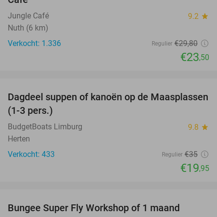
Jungle Café
9.2
star
Nuth (6 km)
Verkocht: 1.336
€29
,80
Regulier
€23
,50
favorite_border
Dagdeel suppen of kanoën op de Maasplassen
43%
(1-3 pers.)
BudgetBoats Limburg
9.8
star
Herten
Verkocht: 433
€35
Regulier
€19
,95
favorite_border
Bungee Super Fly Workshop of 1 maand
52%