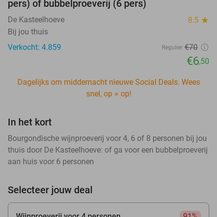
pers) of bubbelproeverij (6 pers)
De Kasteelhoeve
8.5
star
Bij jou thuis
Verkocht: 4.859
€70
Regulier
€6
,50
Dagelijks om middernacht nieuwe Social Deals. Wees
snel, op = op!
In het kort
Bourgondische wijnproeverij voor 4, 6 of 8 personen bij jou
thuis door De Kasteelhoeve: of ga voor een bubbelproeverij
aan huis voor 6 personen
Selecteer jouw deal
Wijnproeverij voor 4 personen
91%