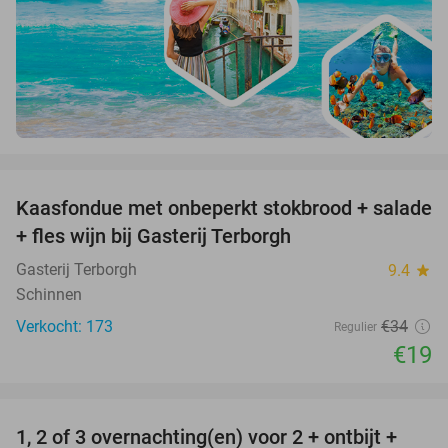
favorite_border
Kaasfondue met onbeperkt stokbrood + salade
44%
+ fles wijn bij Gasterij Terborgh
Gasterij Terborgh
9.4
star
Schinnen
Verkocht: 173
€34
Regulier
€19
favorite_border
1, 2 of 3 overnachting(en) voor 2 + ontbijt +
32%