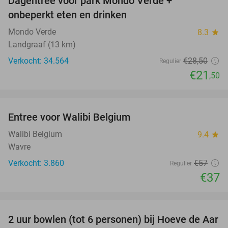
Dagentree voor park Mondo Verde +
25%
onbeperkt eten en drinken
Mondo Verde
8.3
star
Landgraaf (13 km)
Verkocht: 34.564
€28
,50
Regulier
€21
,50
favorite_border
Entree voor Walibi Belgium
35%
Walibi Belgium
9.4
star
Wavre
Verkocht: 3.860
€57
Regulier
€37
favorite_border
2 uur bowlen (tot 6 personen) bij Hoeve de Aar
50%