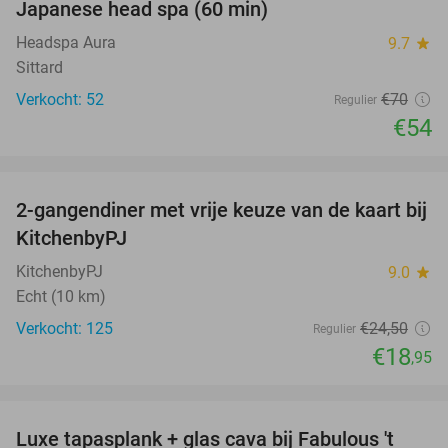
Japanese head spa (60 min)
23%
Headspa Aura
9.7
star
Sittard
Verkocht: 52
€70
Regulier
€54
favorite_border
2-gangendiner met vrije keuze van de kaart bij
23%
KitchenbyPJ
KitchenbyPJ
9.0
star
Echt (10 km)
Verkocht: 125
€24
,50
Regulier
€18
,95
favorite_border
Luxe tapasplank + glas cava bij Fabulous 't
28%