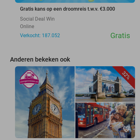
Gratis kans op een droomreis t.w.v. €3.000
Social Deal Win
Online
Gratis
Verkocht: 187.052
Anderen bekeken ook
32%
favorite_border