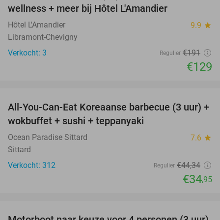
NEW
wellness + meer bij Hôtel L'Amandier
TODAY
Hôtel L'Amandier
9.9
star
Libramont-Chevigny
Verkocht: 3
€191
Regulier
€129
favorite_border
All-You-Can-Eat Koreaanse barbecue (3 uur) +
21%
wokbuffet + sushi + teppanyaki
Ocean Paradise Sittard
7.6
star
Sittard
Verkocht: 312
€44
,34
Regulier
€34
,95
favorite_border
Motorboot naar keuze voor 4 personen (3 uur)