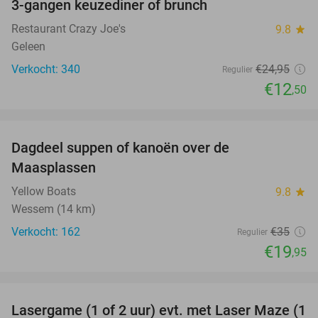
3-gangen keuzediner of brunch
50%
Restaurant Crazy Joe's
9.8
star
Geleen
Verkocht: 340
€24
,95
Regulier
€12
,50
favorite_border
Dagdeel suppen of kanoën over de
43%
Maasplassen
Yellow Boats
9.8
star
Wessem (14 km)
Verkocht: 162
€35
Regulier
€19
,95
favorite_border
Lasergame (1 of 2 uur) evt. met Laser Maze (1
22%