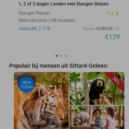
1, 2 of 3 dagen Londen met Slangen Reizen
Slangen Reizen
8.2
star
Stein-Urmond (+38 locaties)
Verkocht: 2.778
€189
,95
Regulier
€129
Populair bij mensen uit Sittard-Geleen:
34%
NEW
TODAY