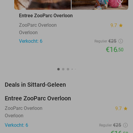
favorite_border
Entree ZooParc Overloon
ZooParc Overloon
9.7
star
Overloon
Verkocht: 6
€25
Regulier
€16
,50
favorite_border
Deals in Sittard-Geleen
Entree ZooParc Overloon
34%
NEW
TODAY
ZooParc Overloon
9.7
star
Overloon
Verkocht: 6
€25
Regulier