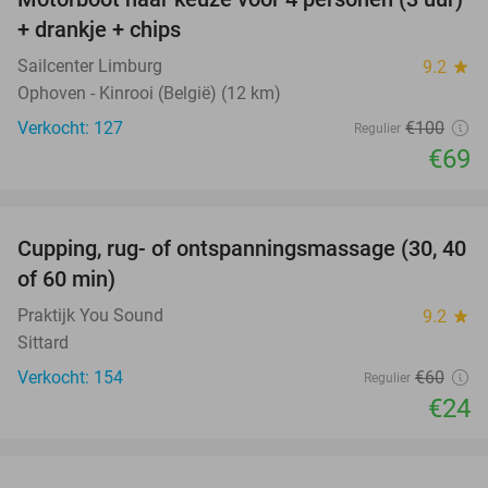
31%
+ drankje + chips
Sailcenter Limburg
9.2
star
Ophoven - Kinrooi (België) (12 km)
Verkocht: 127
€100
Regulier
€69
favorite_border
Cupping, rug- of ontspanningsmassage (30, 40
60%
of 60 min)
Praktijk You Sound
9.2
star
Sittard
Verkocht: 154
€60
Regulier
€24
favorite_border