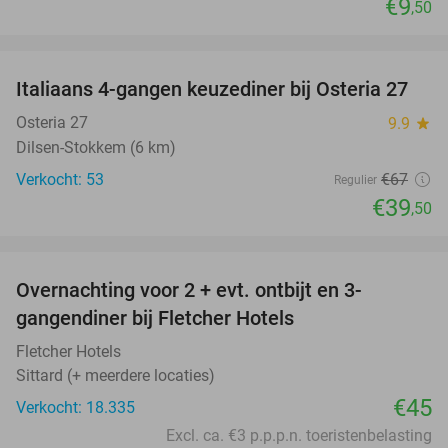
€9
,50
favorite_border
Italiaans 4-gangen keuzediner bij Osteria 27
41%
Osteria 27
9.9
star
Dilsen-Stokkem (6 km)
Verkocht: 53
€67
Regulier
€39
,50
favorite_border
Overnachting voor 2 + evt. ontbijt en 3-
gangendiner bij Fletcher Hotels
Fletcher Hotels
Sittard (+ meerdere locaties)
€45
Verkocht: 18.335
Excl. ca. €3 p.p.p.n. toeristenbelasting