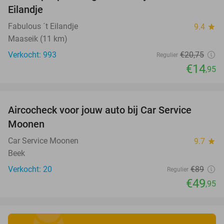
Eilandje
Fabulous ´t Eilandje
9.4
star
Maaseik (11 km)
Verkocht: 993
€20
,75
Regulier
€14
,95
favorite_border
Aircocheck voor jouw auto bij Car Service
44%
Moonen
Car Service Moonen
9.7
star
Beek
Verkocht: 20
€89
Regulier
€49
,95