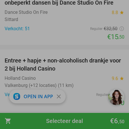
onbeperkt dansen bij Dance Studio On Fire
Dance Studio On Fire
8.8
star
Sittard
Verkocht: 51
€32
,50
Regulier
€15
,50
favorite_border
Entree + hapje + non-alcoholisch drankje voor
52%
2 bij Holland Casino
Holland Casino
9.6
star
Valkenburg (+12 locaties) (11 km)
Verkocht: 11.063
€21
Regulier
close
OPEN IN APP
€10
favorite_border
€6
shopping_cart
Selecteer deal
,50
Entree voor Holiday on Ice - CINEMA OF
25%