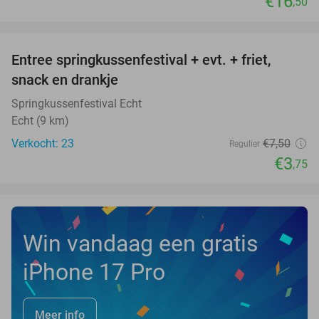
€16
,50
favorite_border
Entree springkussenfestival + evt. + friet,
50%
NEW
snack en drankje
TODAY
Springkussenfestival Echt
Echt (9 km)
Verkocht: 23
€7
,50
Regulier
€3
,75
Win vandaag een gratis
iPhone 17 Pro
Meer info