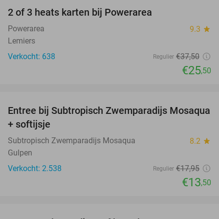
2 of 3 heats karten bij Powerarea
32%
Powerarea
9.3
star
Lemiers
Verkocht: 638
€37
,50
Regulier
€25
,50
favorite_border
Entree bij Subtropisch Zwemparadijs Mosaqua
25%
+ softijsje
Subtropisch Zwemparadijs Mosaqua
8.2
star
Gulpen
Verkocht: 2.538
€17
,95
Regulier
€13
,50
favorite_border