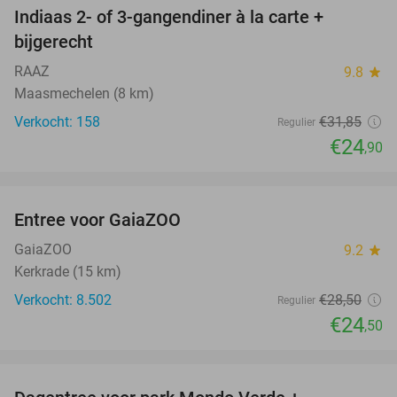
Indiaas 2- of 3-gangendiner à la carte +
22%
bijgerecht
RAAZ
9.8
star
Maasmechelen (8 km)
Verkocht: 158
€31
,85
Regulier
€24
,90
favorite_border
Entree voor GaiaZOO
14%
GaiaZOO
9.2
star
Kerkrade (15 km)
Verkocht: 8.502
€28
,50
Regulier
€24
,50
favorite_border