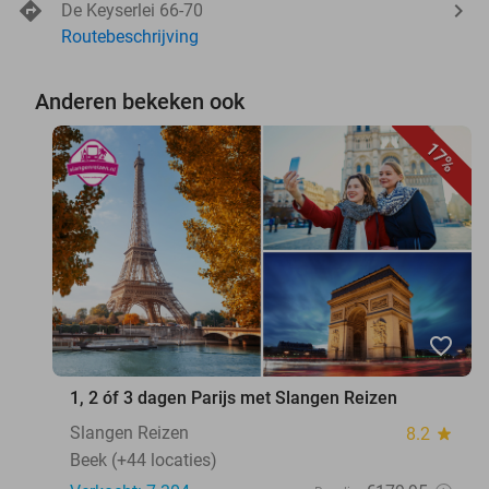
De Keyserlei 66-70
Routebeschrijving
Anderen bekeken ook
17%
favorite_border
1, 2 óf 3 dagen Parijs met Slangen Reizen
Slangen Reizen
8.2
star
Beek (+44 locaties)