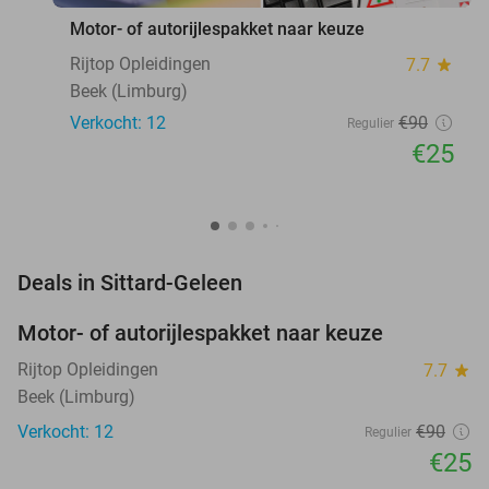
Motor- of autorijlespakket naar keuze
Rijtop Opleidingen
7.7
star
Beek (Limburg)
Verkocht: 12
€90
Regulier
€25
favorite_border
Deals in Sittard-Geleen
Motor- of autorijlespakket naar keuze
72%
Rijtop Opleidingen
7.7
star
Beek (Limburg)
Verkocht: 12
€90
Regulier
€25