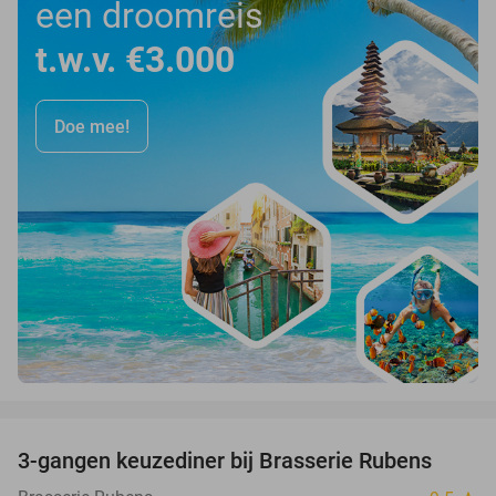
een droomreis
t.w.v. €3.000
Doe mee!
favorite_border
3-gangen keuzediner bij Brasserie Rubens
42%