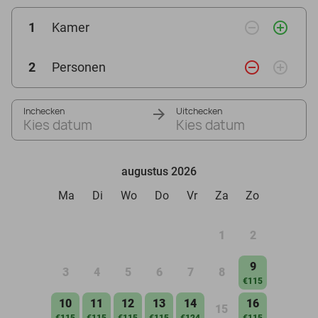
remove_circle_outline
add_circle_outline
1
Kamer
remove_circle_outline
add_circle_outline
2
Personen
Inchecken
Uitchecken
Kies datum
Kies datum
augustus 2026
Ma
Di
Wo
Do
Vr
Za
Zo
1
2
9
3
4
5
6
7
8
€115
10
11
12
13
14
16
15
€115
€115
€115
€115
€124
€115