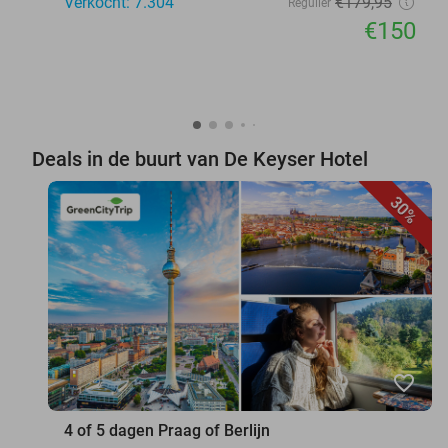
Verkocht: 7.304
€179
,95
Regulier
€150
Deals in de buurt van De Keyser Hotel
30%
favorite_border
4 of 5 dagen Praag of Berlijn