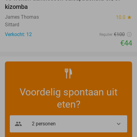
56%
kizomba
James Thomas
10.0
star
Sittard
Verkocht: 12
€100
Regulier
€44
Voordelig spontaan uit
eten?