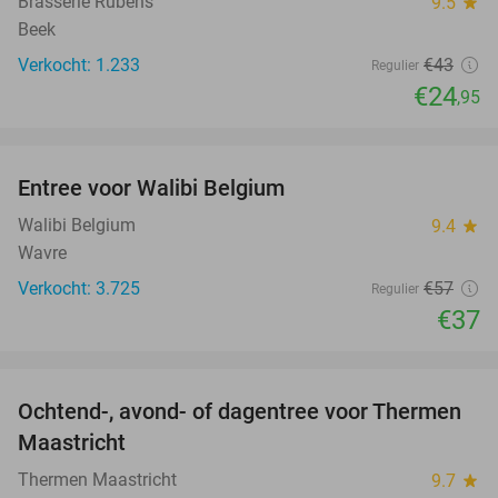
Brasserie Rubens
9.5
star
Beek
Verkocht: 1.233
€43
Regulier
€24
,95
favorite_border
Entree voor Walibi Belgium
35%
Walibi Belgium
9.4
star
Wavre
Verkocht: 3.725
€57
Regulier
€37
favorite_border
Ochtend-, avond- of dagentree voor Thermen
25%
Maastricht
Thermen Maastricht
9.7
star