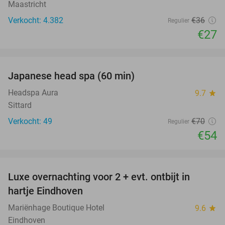
Maastricht
Verkocht: 4.382
€36
Regulier
€27
favorite_border
Japanese head spa (60 min)
23%
Headspa Aura
9.7
star
Sittard
Verkocht: 49
€70
Regulier
€54
favorite_border
Luxe overnachting voor 2 + evt. ontbijt in
14%
hartje Eindhoven
Mariënhage Boutique Hotel
9.6
star
Eindhoven