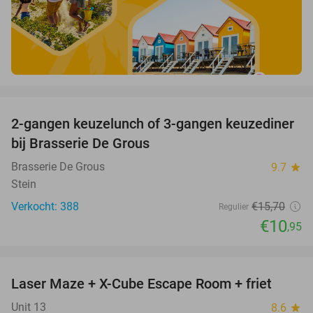
favorite_border
2-gangen keuzelunch of 3-gangen keuzediner
30%
bij Brasserie De Grous
Brasserie De Grous
9.7
star
Stein
Verkocht: 388
€15
,70
Regulier
€10
,95
favorite_border
Laser Maze + X-Cube Escape Room + friet
39%
Unit 13
8.6
star