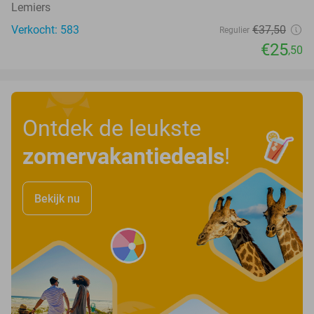
Lemiers
Verkocht: 583
€37
,50
Regulier
€25
,50
Ontdek de leukste
zomervakantiedeals
!
Bekijk nu