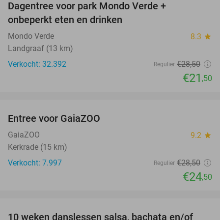
Dagentree voor park Mondo Verde +
25%
onbeperkt eten en drinken
Mondo Verde
8.3
star
Landgraaf (13 km)
Verkocht: 32.392
€28
,50
Regulier
€21
,50
favorite_border
Entree voor GaiaZOO
14%
GaiaZOO
9.2
star
Kerkrade (15 km)
Verkocht: 7.997
€28
,50
Regulier
€24
,50
favorite_border
10 weken danslessen salsa, bachata en/of