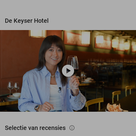
De Keyser Hotel
play_circle
Selectie van recensies
info_outlined