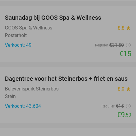
favorite_border
Saunadag bij GOOS Spa & Wellness
52%
NEW
TODAY
GOOS Spa & Wellness
8.8
star
Posterholt
Verkocht: 49
€31
,50
Regulier
€15
favorite_border
Dagentree voor het Steinerbos + friet en saus
37%
Belevenispark Steinerbos
8.9
star
Stein
Verkocht: 43.604
€15
Regulier
€9
,50
favorite_border