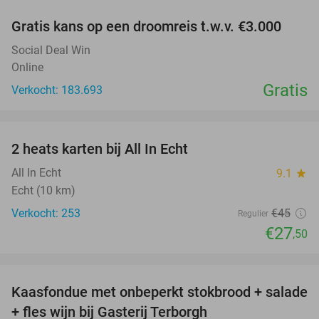
Gratis kans op een droomreis t.w.v. €3.000
Social Deal Win
Online
Gratis
Verkocht: 183.693
favorite_border
2 heats karten bij All In Echt
39%
All In Echt
9.1
star
Echt (10 km)
Verkocht: 253
€45
Regulier
€27
,50
favorite_border
Kaasfondue met onbeperkt stokbrood + salade
44%
+ fles wijn bij Gasterij Terborgh