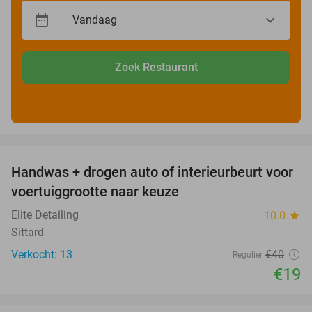
Zoek Restaurant
favorite_border
Handwas + drogen auto of interieurbeurt voor
53%
voertuiggrootte naar keuze
Elite Detailing
10.0
star
Sittard
Verkocht: 13
€40
Regulier
€19
favorite_border