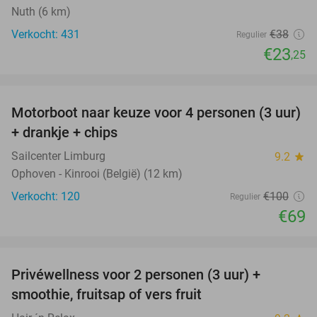
Nuth (6 km)
Verkocht: 431
€38
Regulier
€23
,25
favorite_border
Motorboot naar keuze voor 4 personen (3 uur)
31%
+ drankje + chips
Sailcenter Limburg
9.2
star
Ophoven - Kinrooi (België) (12 km)
Verkocht: 120
€100
Regulier
€69
favorite_border
Privéwellness voor 2 personen (3 uur) +
49%
smoothie, fruitsap of vers fruit