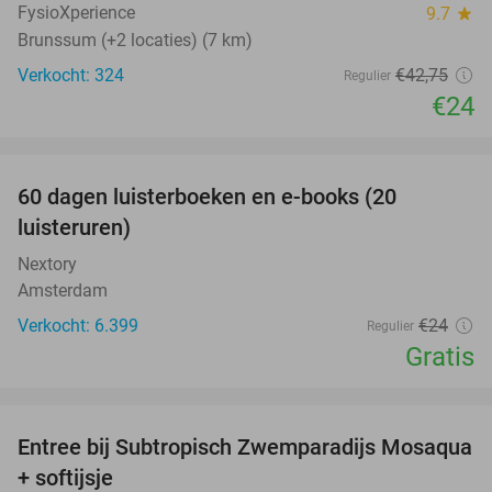
FysioXperience
9.7
star
Brunssum (+2 locaties) (7 km)
Verkocht: 324
€42
,75
Regulier
€24
favorite_border
100%
60 dagen luisterboeken en e-books (20
luisteruren)
Nextory
Amsterdam
Verkocht: 6.399
€24
Regulier
Gratis
favorite_border
Entree bij Subtropisch Zwemparadijs Mosaqua
25%
+ softijsje