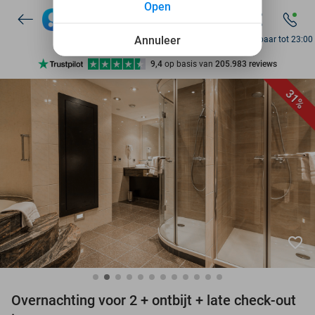
Open
Annuleer
Bereikbaar tot 23:00
Ontdek 15.000+ deals
7 dagen per week beschikbaar
31%
10+ miljoen leden
9,4
op basis van
205.983 reviews
Ontdek 15.000+ deals
7 dagen per week beschikbaar
10+ miljoen leden
favorite_border
Overnachting voor 2 + ontbijt + late check-out