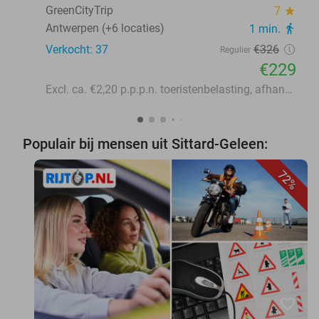
GreenCityTrip
7
star
Antwerpen (+6 locaties)
1 min.
directions_walk
Verkocht: 37
€326
Regulier
€229
Excl. ca. €2,20 p.p.p.n. toeristenbelasting, afhankelijk van de bestemming en het hotel
Populair bij mensen uit Sittard-Geleen:
72%
favorite_border