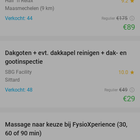
Hair ´n Relax
9.2
star
Maasmechelen (9 km)
Verkocht: 44
€175
Regulier
€89
favorite_border
Dakgoten + evt. dakkapel reinigen + dak- en
41%
gootinspectie
SBG Facility
10.0
star
Sittard
Verkocht: 48
€49
Regulier
€29
favorite_border
Massage naar keuze bij FysioXperience (30,
44%
60 of 90 min)