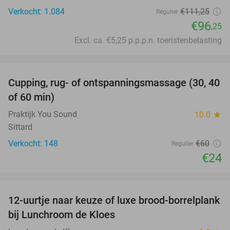
Verkocht: 1.084
€111
,25
Regulier
€96
,25
Excl. ca. €5,25 p.p.p.n. toeristenbelasting
favorite_border
Cupping, rug- of ontspanningsmassage (30, 40
60%
of 60 min)
Praktijk You Sound
10.0
star
Sittard
Verkocht: 148
€60
Regulier
€24
favorite_border
12-uurtje naar keuze of luxe brood-borrelplank
21%
bij Lunchroom de Kloes