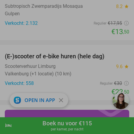
Subtropisch Zwemparadijs Mosaqua
8.2
star
Gulpen
Verkocht: 2.132
€17
,95
Regulier
€13
,50
favorite_border
(E-)scooter of e-bike huren (hele dag)
25%
Scooterverhuur Limburg
9.6
star
Valkenburg (+1 locatie) (10 km)
Verkocht: 558
€30
Regulier
€22
,50
close
OPEN IN APP
draai vanaf €19 over de
Boek nu voor €115
hotel
shopping_cart
Boek nu
navigate_next
per kamer, per nacht