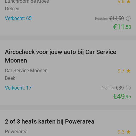
Lunchroom de Kloes
9.8
star
Geleen
Verkocht: 65
€14
,50
Regulier
€11
,50
favorite_border
Aircocheck voor jouw auto bij Car Service
44%
Moonen
Car Service Moonen
9.7
star
Beek
Verkocht: 17
€89
Regulier
€49
,95
favorite_border
2 of 3 heats karten bij Powerarea
32%
Powerarea
9.3
star