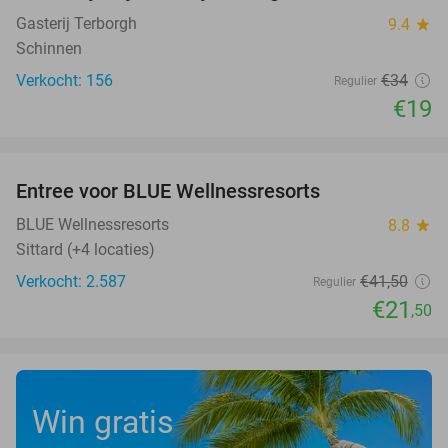
Gasterij Terborgh
9.4
star
Schinnen
Verkocht: 156
€34
Regulier
€19
favorite_border
Entree voor BLUE Wellnessresorts
48%
BLUE Wellnessresorts
8.8
star
Sittard (+4 locaties)
Verkocht: 2.587
€41
,50
Regulier
€21
,50
Win gratis