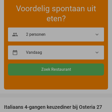
Voordelig spontaan uit
eten?
Zoek Restaurant
favorite_border
Italiaans 4-gangen keuzediner bij Osteria 27
41%