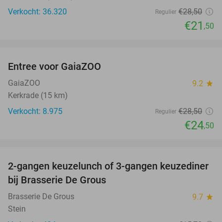
Verkocht: 36.320
€28
,50
Regulier
€21
,50
favorite_border
Entree voor GaiaZOO
14%
GaiaZOO
9.2
star
Kerkrade (15 km)
Verkocht: 8.975
€28
,50
Regulier
€24
,50
favorite_border
2-gangen keuzelunch of 3-gangen keuzediner
30%
bij Brasserie De Grous
Brasserie De Grous
9.7
star
Stein