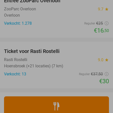
Entree ZooParc Overloon
34%
ZooParc Overloon
9.7
star
Overloon
Verkocht: 1.278
€25
Regulier
€16
,50
favorite_border
Ticket voor Rasti Rostelli
20%
NEW
TODAY
Rasti Rostelli
9.0
star
Hoensbroek (+21 locaties) (7 km)
Verkocht: 13
€37
,50
Regulier
€30