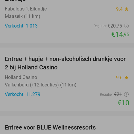
Fabulous ´t Eilandje
9.4
star
Maaseik (11 km)
Verkocht: 1.013
€20
,75
Regulier
€14
,95
favorite_border
Entree + hapje + non-alcoholisch drankje voor
52%
2 bij Holland Casino
Holland Casino
9.6
star
Valkenburg (+12 locaties) (11 km)
Verkocht: 11.279
€21
Regulier
€10
favorite_border
Entree voor BLUE Wellnessresorts
48%