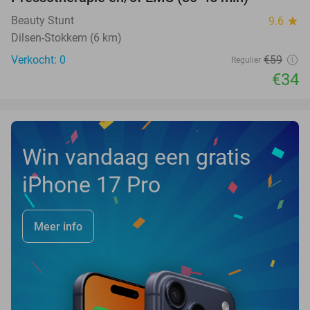
42%
NEW
TODAY
Beauty Stunt
9.6
star
Dilsen-Stokkem (6 km)
Verkocht: 0
€59
Regulier
€34
Win vandaag een gratis
iPhone 17 Pro
Meer info