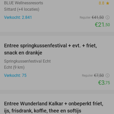
BLUE Wellnessresorts
8.8
star
Sittard (+4 locaties)
Verkocht: 2.841
€41
,50
Regulier
€21
,50
favorite_border
Entree springkussenfestival + evt. + friet,
50%
snack en drankje
Springkussenfestival Echt
Echt (9 km)
Verkocht: 75
€7
,50
Regulier
€3
,75
favorite_border
Entree Wunderland Kalkar + onbeperkt friet,
32%
ijs, frisdrank, koffie, thee en softijs