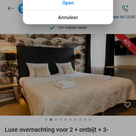
Open
7 dagen per week beschikbaar
10+ miljoen leden
Annuleer
Bereikbaar tot 23:00
9,4
op basis van
206.559 reviews
Ontdek 15.000+ deals
42%
7 dagen per week beschikbaar
10+ miljoen leden
favorite_border
Luxe overnachting voor 2 + ontbijt + 3-