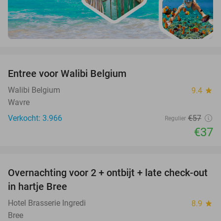
favorite_border
Entree voor Walibi Belgium
35%
Walibi Belgium
9.4
star
Wavre
Verkocht: 3.966
€57
Regulier
€37
favorite_border
Overnachting voor 2 + ontbijt + late check-out
41%
NEW
in hartje Bree
TODAY
Hotel Brasserie Ingredi
8.9
star
Bree