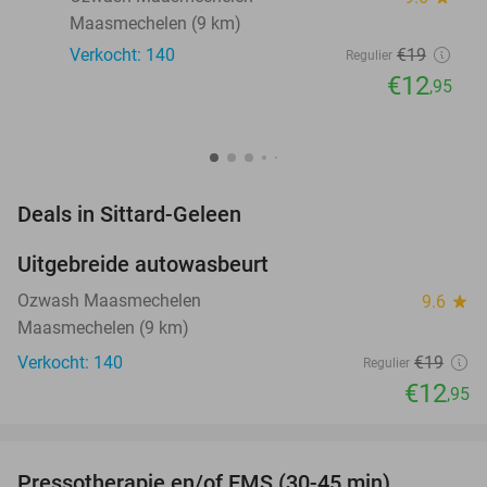
Maasmechelen (9 km)
Verkocht: 140
€19
Regulier
€12
,95
favorite_border
Deals in Sittard-Geleen
Uitgebreide autowasbeurt
32%
NEW
TODAY
Ozwash Maasmechelen
9.6
star
Maasmechelen (9 km)
Verkocht: 140
€19
Regulier
€12
,95
favorite_border
Pressotherapie en/of EMS (30-45 min)