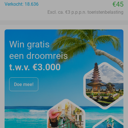
€45
Verkocht: 18.636
Excl. ca. €3 p.p.p.n. toeristenbelasting
Win gratis
een droomreis
t.w.v. €3.000
Doe mee!