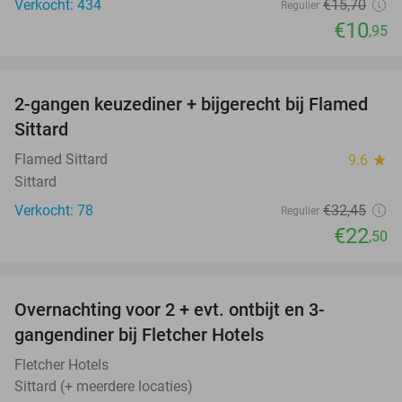
Verkocht: 434
€15
,70
Regulier
€10
,95
favorite_border
2-gangen keuzediner + bijgerecht bij Flamed
31%
Sittard
Flamed Sittard
9.6
star
Sittard
Verkocht: 78
€32
,45
Regulier
€22
,50
favorite_border
Overnachting voor 2 + evt. ontbijt en 3-
gangendiner bij Fletcher Hotels
Fletcher Hotels
Sittard (+ meerdere locaties)