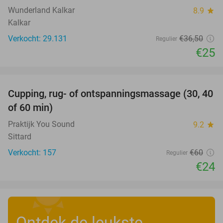
Wunderland Kalkar
8.9
star
Kalkar
Verkocht: 29.131
€36
,50
Regulier
€25
favorite_border
Cupping, rug- of ontspanningsmassage (30, 40
60%
of 60 min)
Praktijk You Sound
9.2
star
Sittard
Verkocht: 157
€60
Regulier
€24
Ontdek de leukste