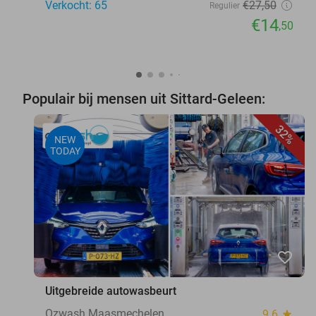
Verkocht: 65
€27
,50
Regulier
€14
,50
Populair bij mensen uit Sittard-Geleen:
32%
NEW
TODAY
favorite_border
Uitgebreide autowasbeurt
Ozwash Maasmechelen
9.6
star