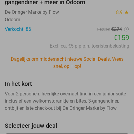
gangendiner + meer in Odoorn
De Oringer Marke by Flow
8.9
star
Odoorn
Verkocht: 86
€274
Regulier
€159
Excl. ca. €5 p.p.p.n. toeristenbelasting
Dagelijks om middernacht nieuwe Social Deals. Wees
snel, op = op!
In het kort
Voor 2 personen: heerlijke overnachting in een junior suite
inclusief een welkomstdrankje en bites, 3-gangendiner,
ontbijt en late check-out bij De Oringer Marke by Flow
Selecteer jouw deal