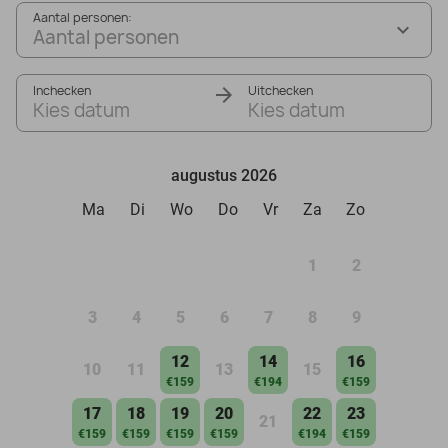
Aantal personen:
Aantal personen
Inchecken
Uitchecken
Kies datum
Kies datum
augustus 2026
Ma
Di
Wo
Do
Vr
Za
Zo
1
2
3
4
5
6
7
8
9
12
14
16
10
11
13
15
€159
€194
€159
17
18
19
20
22
23
21
€159
€159
€159
€159
€194
€159