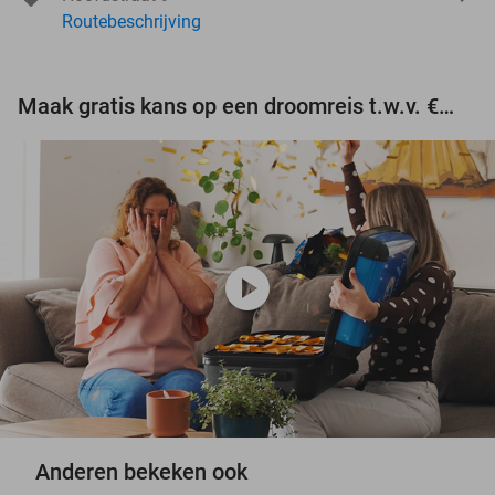
Routebeschrijving
Maak gratis kans op een droomreis t.w.v. €3.000!
play_circle
Anderen bekeken ook