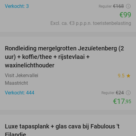
Verkocht: 3
€168
Regulier
€99
Excl. ca. €3 p.p.p.n. toeristenbelasting
favorite_border
Rondleiding mergelgrotten Jezuïetenberg (2
25%
uur) + koffie/thee + rijstevlaai +
waxinelichthouder
Visit Jekervallei
9.5
star
Maastricht
Verkocht: 444
€24
Regulier
€17
,95
favorite_border
Luxe tapasplank + glas cava bij Fabulous 't
28%
Eilandje