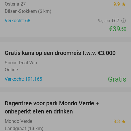
Osteria 27
9.9
star
Dilsen-Stokkem (6 km)
Verkocht: 68
€67
Regulier
€39
,50
favorite_border
Gratis kans op een droomreis t.w.v. €3.000
Social Deal Win
Online
Gratis
Verkocht: 191.165
favorite_border
Dagentree voor park Mondo Verde +
25%
onbeperkt eten en drinken
Mondo Verde
8.3
star
Landgraaf (13 km)