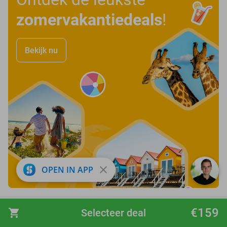
zomervakantiedeals
!
Bekijk nu
close
OPEN IN APP
favorite_border
€159
shopping_cart
Selecteer deal
3-gangendiner bij Fletcher Hotels