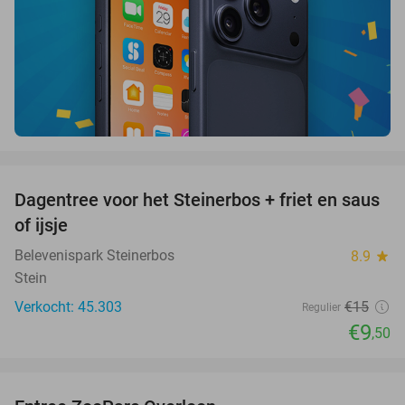
favorite_border
Dagentree voor het Steinerbos + friet en saus
37%
of ijsje
Belevenispark Steinerbos
8.9
star
Stein
Verkocht: 45.303
€15
Regulier
€9
,50
favorite_border