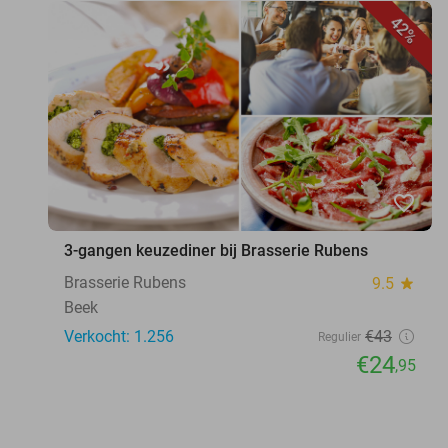
42%
favorite_border
3-gangen keuzediner bij Brasserie Rubens
Brasserie Rubens
9.5
star
Beek
Verkocht: 1.256
€43
Regulier
€24
,95