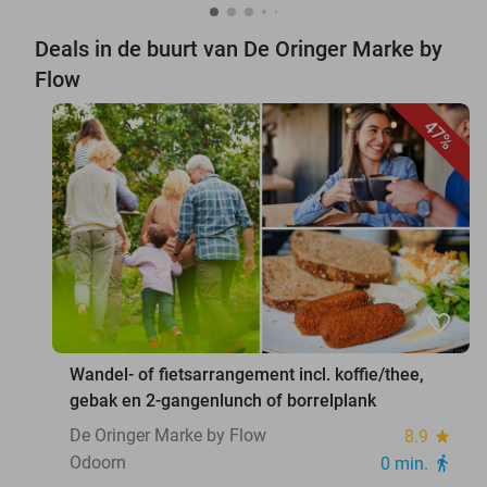
Deals in de buurt van De Oringer Marke by
Flow
47%
favorite_border
Wandel- of fietsarrangement incl. koffie/thee,
gebak en 2-gangenlunch of borrelplank
De Oringer Marke by Flow
8.9
star
Odoorn
0 min.
directions_walk