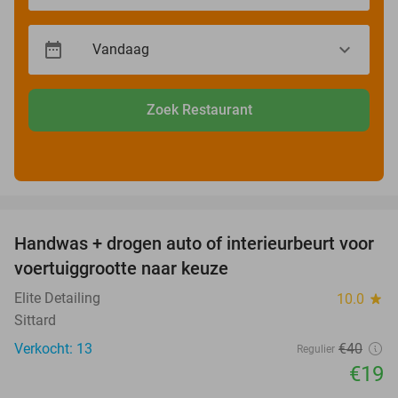
Zoek Restaurant
favorite_border
Handwas + drogen auto of interieurbeurt voor
53%
voertuiggrootte naar keuze
Elite Detailing
10.0
star
Sittard
Verkocht: 13
€40
Regulier
€19