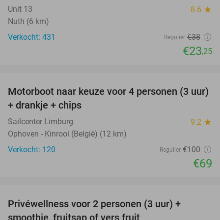
Unit 13
8.6
star
Nuth (6 km)
Verkocht: 431
€38
Regulier
€23
,25
favorite_border
Motorboot naar keuze voor 4 personen (3 uur)
31%
+ drankje + chips
Sailcenter Limburg
9.2
star
Ophoven - Kinrooi (België) (12 km)
Verkocht: 120
€100
Regulier
€69
favorite_border
Privéwellness voor 2 personen (3 uur) +
49%
smoothie, fruitsap of vers fruit