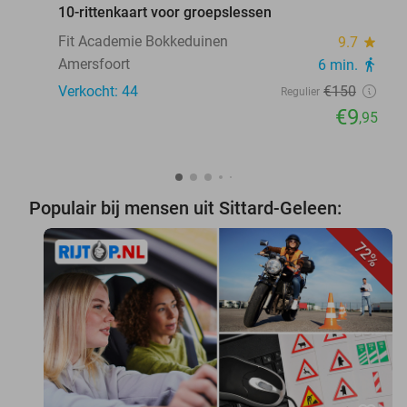
10-rittenkaart voor groepslessen
Fit Academie Bokkeduinen
9.7
star
Amersfoort
6 min.
directions_walk
Verkocht: 44
€150
Regulier
€9
,95
Populair bij mensen uit Sittard-Geleen:
72%