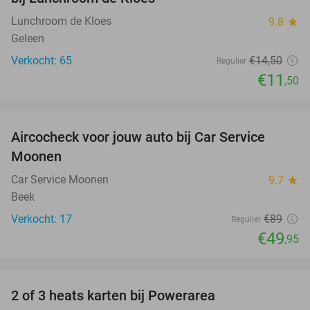
Lunchroom de Kloes
9.8
star
Geleen
Verkocht: 65
€14
,50
Regulier
€11
,50
favorite_border
Aircocheck voor jouw auto bij Car Service
44%
Moonen
Car Service Moonen
9.7
star
Beek
Verkocht: 17
€89
Regulier
€49
,95
favorite_border
2 of 3 heats karten bij Powerarea
32%