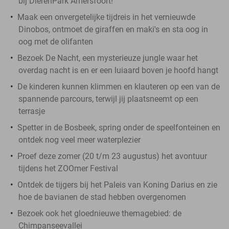
bij DierenPark Amersfoort!
Maak een onvergetelijke tijdreis in het vernieuwde
Dinobos, ontmoet de giraffen en maki's en sta oog in
oog met de olifanten
Bezoek De Nacht, een mysterieuze jungle waar het
overdag nacht is en er een luiaard boven je hoofd hangt
De kinderen kunnen klimmen en klauteren op een van de
spannende parcours, terwijl jij plaatsneemt op een
terrasje
Spetter in de Bosbeek, spring onder de speelfonteinen en
ontdek nog veel meer waterplezier
​Proef deze zomer (20 t/m 23 augustus) het avontuur
tijdens het ZOOmer Festival
Ontdek de tijgers bij het Paleis van Koning Darius en zie
hoe de bavianen de stad hebben overgenomen
Bezoek ook het gloednieuwe themagebied: de
Chimpanseevallei