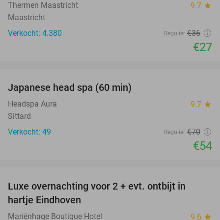
Thermen Maastricht
9.7
star
Maastricht
Verkocht: 4.380
€36
Regulier
€27
favorite_border
Japanese head spa (60 min)
23%
Headspa Aura
9.7
star
Sittard
Verkocht: 49
€70
Regulier
€54
favorite_border
Luxe overnachting voor 2 + evt. ontbijt in
14%
hartje Eindhoven
Mariënhage Boutique Hotel
9.6
star