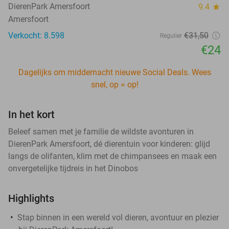
DierenPark Amersfoort
9.4
star
Amersfoort
Verkocht: 8.598
€31
,50
Regulier
€24
Dagelijks om middernacht nieuwe Social Deals. Wees
snel, op = op!
In het kort
Beleef samen met je familie de wildste avonturen in
DierenPark Amersfoort, dé dierentuin voor kinderen: glijd
langs de olifanten, klim met de chimpansees en maak een
onvergetelijke tijdreis in het Dinobos
Highlights
Stap binnen in een wereld vol dieren, avontuur en plezier