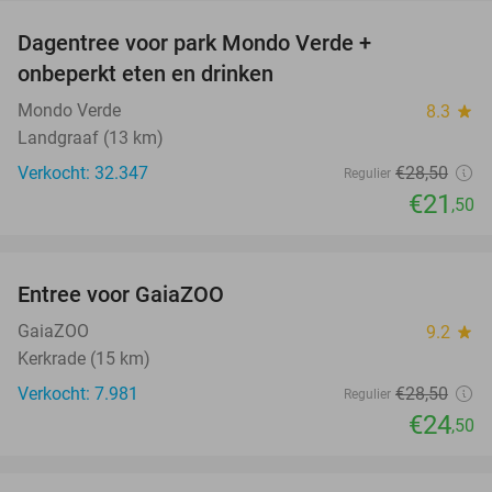
Dagentree voor park Mondo Verde +
25%
onbeperkt eten en drinken
Mondo Verde
8.3
star
Landgraaf (13 km)
Verkocht: 32.347
€28
,50
Regulier
€21
,50
favorite_border
Entree voor GaiaZOO
14%
GaiaZOO
9.2
star
Kerkrade (15 km)
Verkocht: 7.981
€28
,50
Regulier
€24
,50
favorite_border