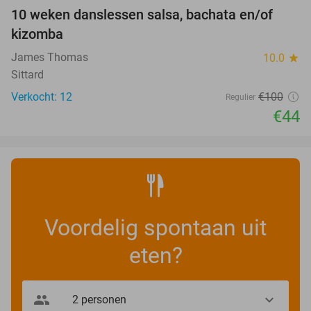
10 weken danslessen salsa, bachata en/of
56%
kizomba
James Thomas
10.0
star
Sittard
Verkocht: 12
€100
Regulier
€44
Voordelig spontaan uit
eten?