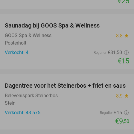
€25
favorite_border
Saunadag bij GOOS Spa & Wellness
52%
NEW
TODAY
GOOS Spa & Wellness
8.8
star
Posterholt
Verkocht: 4
€31
,50
Regulier
€15
favorite_border
Dagentree voor het Steinerbos + friet en saus
37%
Belevenispark Steinerbos
8.9
star
Stein
Verkocht: 43.575
€15
Regulier
€9
,50
favorite_border