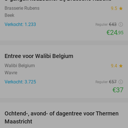
42%
Brasserie Rubens
9.5
star
Beek
Verkocht: 1.233
€43
Regulier
€24
,95
favorite_border
Entree voor Walibi Belgium
35%
Walibi Belgium
9.4
star
Wavre
Verkocht: 3.725
€57
Regulier
€37
favorite_border
Ochtend-, avond- of dagentree voor Thermen
25%
Maastricht