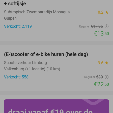
+ softijsje
Subtropisch Zwemparadijs Mosaqua
8.2
star
Gulpen
Verkocht: 2.119
€17
,95
Regulier
€13
,50
favorite_border
(E-)scooter of e-bike huren (hele dag)
25%
Scooterverhuur Limburg
9.6
star
Valkenburg (+1 locatie) (10 km)
Verkocht: 558
€30
Regulier
€22
,50
draai vanaf €19 over de