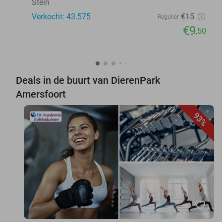
Stein
Verkocht: 43.575
€15
Regulier
€9
,50
Deals in de buurt van DierenPark
Amersfoort
93%
favorite_border