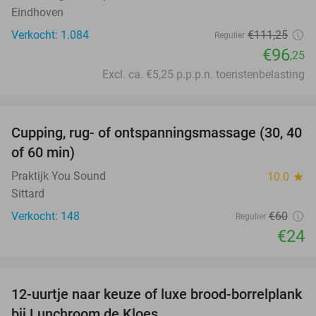
Eindhoven
Verkocht: 1.084
€111
,25
Regulier
€96
,25
Excl. ca. €5,25 p.p.p.n. toeristenbelasting
favorite_border
Cupping, rug- of ontspanningsmassage (30, 40
60%
of 60 min)
Praktijk You Sound
10.0
star
Sittard
Verkocht: 148
€60
Regulier
€24
favorite_border
12-uurtje naar keuze of luxe brood-borrelplank
21%
bij Lunchroom de Kloes