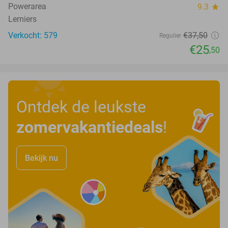
Powerarea
9.3
star
Lemiers
Verkocht: 579
€37
,50
Regulier
€25
,50
Ontdek de leukste
zomervakantiedeals
!
Bekijk nu