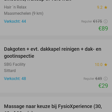
Hair ´n Relax
9.2
star
Maasmechelen (9 km)
Verkocht: 44
€175
Regulier
€89
favorite_border
Dakgoten + evt. dakkapel reinigen + dak- en
41%
gootinspectie
SBG Facility
10.0
star
Sittard
Verkocht: 48
€49
Regulier
€29
favorite_border
Massage naar keuze bij FysioXperience (30,
44%