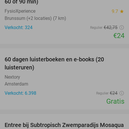
60 of 90 min)
FysioXperience
9.7
star
Brunssum (+2 locaties) (7 km)
Verkocht: 324
€42
,75
Regulier
€24
favorite_border
100%
60 dagen luisterboeken en e-books (20
luisteruren)
Nextory
Amsterdam
Verkocht: 6.398
€24
Regulier
Gratis
favorite_border
Entree bij Subtropisch Zwemparadijs Mosaqua
25%