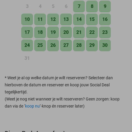
3
4
5
6
7
8
9
10
11
12
13
14
15
16
17
18
19
20
21
22
23
24
25
26
27
28
29
30
31
*
Weet je al op welke datum je wilt reserveren? Selecteer dan
hierboven de datum en reserveer en koop jouw Social Deal
tegelijkertijd.
(Weet je nog niet wanneer je wilt reserveren? Geen zorgen: koop
dan via de ‘
koop nu
’-knop én reserveer later)