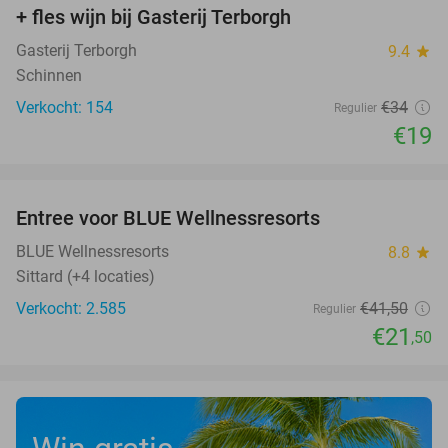
+ fles wijn bij Gasterij Terborgh
Gasterij Terborgh
9.4
star
Schinnen
Verkocht: 154
€34
Regulier
€19
favorite_border
Entree voor BLUE Wellnessresorts
48%
BLUE Wellnessresorts
8.8
star
Sittard (+4 locaties)
Verkocht: 2.585
€41
,50
Regulier
€21
,50