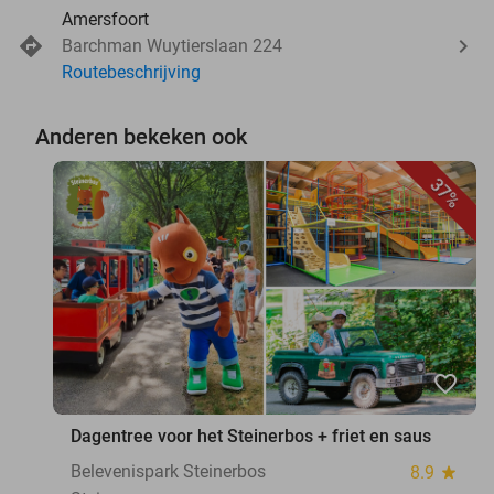
Amersfoort
Barchman Wuytierslaan 224
Routebeschrijving
Anderen bekeken ook
37%
favorite_border
Dagentree voor het Steinerbos + friet en saus
Belevenispark Steinerbos
8.9
star