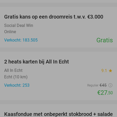
favorite_border
Gratis kans op een droomreis t.w.v. €3.000
Social Deal Win
Online
Gratis
Verkocht: 183.505
favorite_border
2 heats karten bij All In Echt
39%
All In Echt
9.1
star
Echt (10 km)
Verkocht: 253
€45
Regulier
€27
,50
favorite_border
Kaasfondue met onbeperkt stokbrood + salade
44%