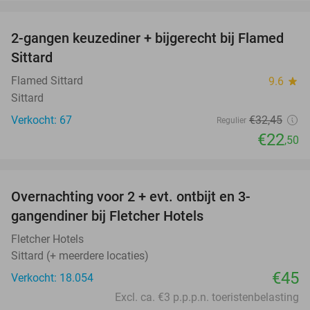
favorite_border
2-gangen keuzediner + bijgerecht bij Flamed
31%
Sittard
Flamed Sittard
9.6
star
Sittard
Verkocht: 67
€32
,45
Regulier
€22
,50
favorite_border
Overnachting voor 2 + evt. ontbijt en 3-
gangendiner bij Fletcher Hotels
Fletcher Hotels
Sittard (+ meerdere locaties)
€45
Verkocht: 18.054
Excl. ca. €3 p.p.p.n. toeristenbelasting