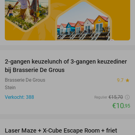
favorite_border
2-gangen keuzelunch of 3-gangen keuzediner
30%
bij Brasserie De Grous
Brasserie De Grous
9.7
star
Stein
Verkocht: 388
€15
,70
Regulier
€10
,95
favorite_border
Laser Maze + X-Cube Escape Room + friet
39%