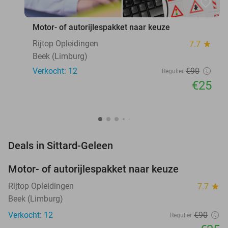
favorite_border
Motor- of autorijlespakket naar keuze
Rijtop Opleidingen
7.7
star
Beek (Limburg)
Verkocht: 12
€90
Regulier
€25
favorite_border
Deals in Sittard-Geleen
Motor- of autorijlespakket naar keuze
72%
Rijtop Opleidingen
7.7
star
Beek (Limburg)
Verkocht: 12
€90
Regulier