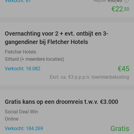
Verkocht: 67
€32
,45
Regulier
€22
,50
favorite_border
Overnachting voor 2 + evt. ontbijt en 3-
gangendiner bij Fletcher Hotels
Fletcher Hotels
Sittard (+ meerdere locaties)
€45
Verkocht: 18.082
Excl. ca. €3 p.p.p.n. toeristenbelasting
favorite_border
Gratis kans op een droomreis t.w.v. €3.000
Social Deal Win
Online
Gratis
Verkocht: 184.269