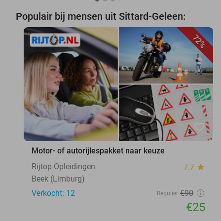
Populair bij mensen uit Sittard-Geleen:
72%
favorite_border
Motor- of autorijlespakket naar keuze
Rijtop Opleidingen
7.7
star
Beek (Limburg)
Verkocht: 12
€90
Regulier
€25