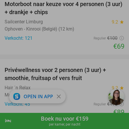
Motorboot naar keuze voor 4 personen (3 uur)
31%
+ drankje + chips
Sailcenter Limburg
9.2
star
Ophoven - Kinrooi (België) (12 km)
Verkocht: 121
€100
Regulier
€69
favorite_border
Privéwellness voor 2 personen (3 uur) +
49%
smoothie, fruitsap of vers fruit
Hair ´n Relax
9.2
star
Maasmechelen (9 km)
close
OPEN IN APP
Verkocht: 45
€175
Regulier
€89
Boek nu voor €159
hotel
shopping_cart
Boek nu
navigate_next
favorite_border
per kamer, per nacht