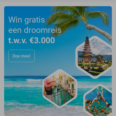
Win gratis
een droomreis
t.w.v. €3.000
Doe mee!