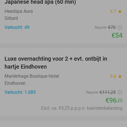
Japanese head spa (60 min)
23%
Headspa Aura
9.7
star
Sittard
Verkocht: 49
€70
Regulier
€54
favorite_border
Luxe overnachting voor 2 + evt. ontbijt in
14%
hartje Eindhoven
Mariënhage Boutique Hotel
9.6
star
Eindhoven
Verkocht: 1.085
€111
,25
Regulier
€96
,25
Excl. ca. €5,25 p.p.p.n. toeristenbelasting
favorite_border