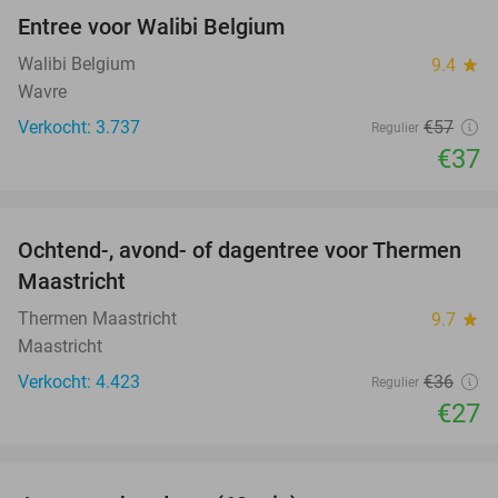
Entree voor Walibi Belgium
35%
Walibi Belgium
9.4
star
Wavre
Verkocht: 3.737
€57
Regulier
€37
favorite_border
Ochtend-, avond- of dagentree voor Thermen
25%
Maastricht
Thermen Maastricht
9.7
star
Maastricht
Verkocht: 4.423
€36
Regulier
€27
favorite_border