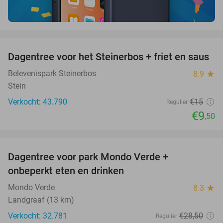
favorite_border
Dagentree voor het Steinerbos + friet en saus
37%
Belevenispark Steinerbos
8.9
star
Stein
Verkocht: 43.790
€15
Regulier
€9
,50
favorite_border
Dagentree voor park Mondo Verde +
25%
onbeperkt eten en drinken
Mondo Verde
8.3
star
Landgraaf (13 km)
Verkocht: 32.781
€28
,50
Regulier