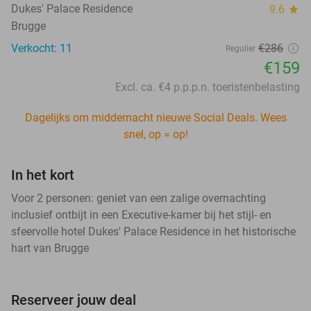
Dukes' Palace Residence
9.6
star
Brugge
Verkocht: 11
€286
Regulier
€159
Excl. ca. €4 p.p.p.n. toeristenbelasting
Dagelijks om middernacht nieuwe Social Deals. Wees
snel, op = op!
In het kort
Voor 2 personen: geniet van een zalige overnachting
inclusief ontbijt in een Executive-kamer bij het stijl- en
sfeervolle hotel Dukes' Palace Residence in het historische
hart van Brugge
Reserveer jouw deal