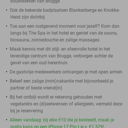
bouwwerken van Brugge
Ook de bekende badplaatsen Blankenberge en Knokke-
Heist zijn dichtbij
Toe aan een rustgevend moment voor jezelf? Kom dan
langs bij The Spa in het hotel en geniet van de sauna,
biosauna, zonnedouche en zalige massages
Maak kennis met dit stijl- en sfeervolle hotel in het
levendige centrum van Brugge, verborgen achter de
gevel van een oud herenhuis
De gastvrije medewerkers ontvangen je met open armen
Beleef een zalige (mini)vakantie met bijvoorbeeld je
partner of beste vriend(in)
Bij het ontbijt wordt er rekening gehouden met
vegetariërs en (di)eetwensen of allergieën, vermeld deze
bij je reservering
Alleen vandaag: bij elke €10 die je besteedt, maak je
gratis kans op een iPhone 17 Pro t.w.v. €1.329!