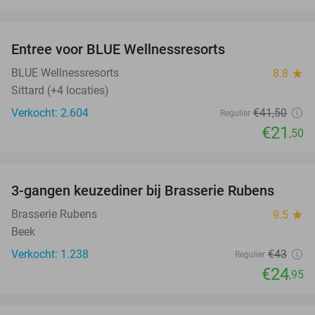
favorite_border
Entree voor BLUE Wellnessresorts
48%
BLUE Wellnessresorts
8.8
star
Sittard (+4 locaties)
Verkocht: 2.604
€41
,50
Regulier
€21
,50
favorite_border
3-gangen keuzediner bij Brasserie Rubens
42%
Brasserie Rubens
9.5
star
Beek
Verkocht: 1.238
€43
Regulier
€24
,95
favorite_border