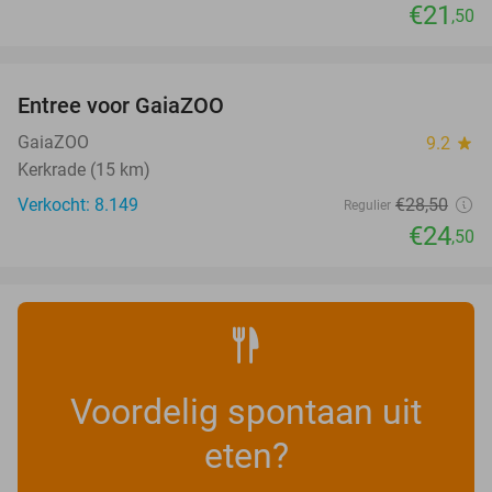
€21
,50
favorite_border
Entree voor GaiaZOO
14%
GaiaZOO
9.2
star
Kerkrade (15 km)
Verkocht: 8.149
€28
,50
Regulier
€24
,50
Voordelig spontaan uit
eten?