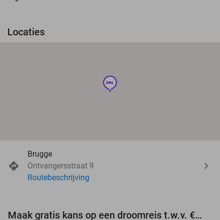
Locaties
hotel
Brugge
Ontvangersstraat 9
Routebeschrijving
Maak gratis kans op een droomreis t.w.v. €3.000!