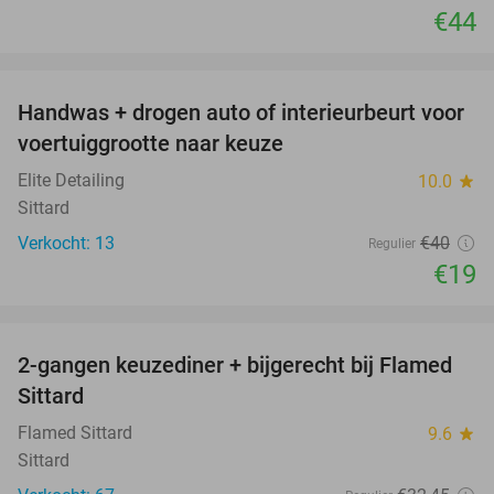
€44
favorite_border
Handwas + drogen auto of interieurbeurt voor
53%
voertuiggrootte naar keuze
Elite Detailing
10.0
star
Sittard
Verkocht: 13
€40
Regulier
€19
favorite_border
2-gangen keuzediner + bijgerecht bij Flamed
31%
Sittard
Flamed Sittard
9.6
star
Sittard