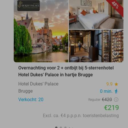
48%
favorite_border
Overnachting voor 2 + ontbijt bij 5-sterrenhotel
Hotel Dukes’ Palace in hartje Brugge
Hotel Dukes’ Palace
9.9
star
Brugge
0 min.
directions_walk
Verkocht: 20
€420
Regulier
€219
Excl. ca. €4 p.p.p.n. toeristenbelasting