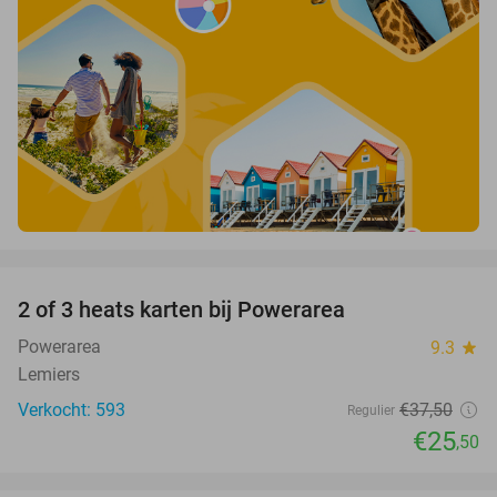
favorite_border
2 of 3 heats karten bij Powerarea
32%
Powerarea
9.3
star
Lemiers
Verkocht: 593
€37
,50
Regulier
€25
,50
favorite_border