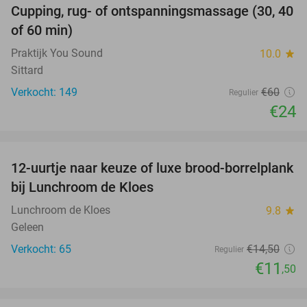
Cupping, rug- of ontspanningsmassage (30, 40
60%
of 60 min)
Praktijk You Sound
10.0
star
Sittard
Verkocht: 149
€60
Regulier
€24
favorite_border
12-uurtje naar keuze of luxe brood-borrelplank
21%
bij Lunchroom de Kloes
Lunchroom de Kloes
9.8
star
Geleen
Verkocht: 65
€14
,50
Regulier
€11
,50
favorite_border