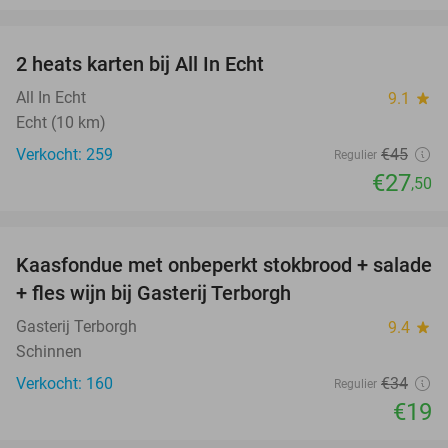
favorite_border
2 heats karten bij All In Echt
39%
All In Echt
9.1
star
Echt (10 km)
Verkocht: 259
€45
Regulier
€27
,50
favorite_border
Kaasfondue met onbeperkt stokbrood + salade
44%
+ fles wijn bij Gasterij Terborgh
Gasterij Terborgh
9.4
star
Schinnen
Verkocht: 160
€34
Regulier
€19