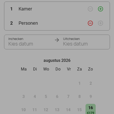
remove_circle_outline
add_circle_outline
1
Kamer
remove_circle_outline
add_circle_outline
2
Personen
Inchecken
Uitchecken
Kies datum
Kies datum
augustus 2026
Ma
Di
Wo
Do
Vr
Za
Zo
1
2
3
4
5
6
7
8
9
16
10
11
12
13
14
15
€179