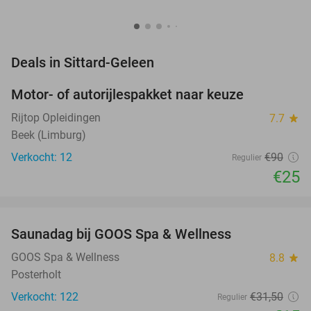
favorite_border
Deals in Sittard-Geleen
Motor- of autorijlespakket naar keuze
72%
Rijtop Opleidingen
7.7
star
Beek (Limburg)
Verkocht: 12
€90
Regulier
€25
favorite_border
Saunadag bij GOOS Spa & Wellness
52%
NEW
TODAY
GOOS Spa & Wellness
8.8
star
Posterholt
Verkocht: 122
€31
,50
Regulier