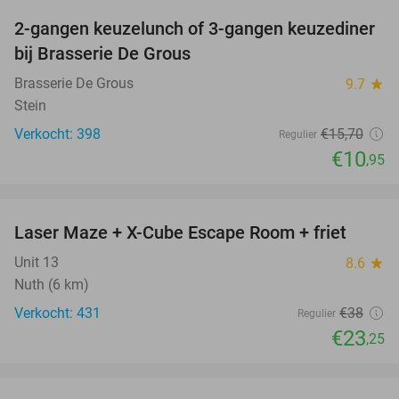
2-gangen keuzelunch of 3-gangen keuzediner
30%
bij Brasserie De Grous
Brasserie De Grous
9.7
star
Stein
Verkocht: 398
€15
,70
Regulier
€10
,95
favorite_border
Laser Maze + X-Cube Escape Room + friet
39%
Unit 13
8.6
star
Nuth (6 km)
Verkocht: 431
€38
Regulier
€23
,25
favorite_border