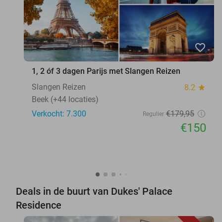
favorite_border
1, 2 óf 3 dagen Parijs met Slangen Reizen
Slangen Reizen
8.2
star
Beek (+44 locaties)
Verkocht: 7.300
€179
,95
Regulier
€150
Deals in de buurt van Dukes' Palace
Residence