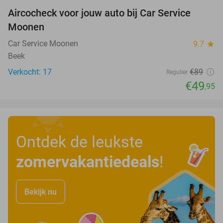
Aircocheck voor jouw auto bij Car Service
44%
Moonen
Car Service Moonen
9.7
star
Beek
Verkocht: 17
€89
Regulier
€49
,95
Ontdek de leukste
zomervakantiedeals
!
Bekijk nu