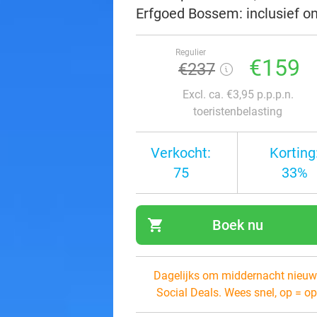
Erfgoed Bossem: inclusief on
Regulier
€159
€237
Excl. ca. €3,95 p.p.p.n.
toeristenbelasting
Verkocht:
Korting
75
33%
shopping_cart
Boek nu
navi
Dagelijks om middernacht nieuw
Social Deals. Wees snel, op = op