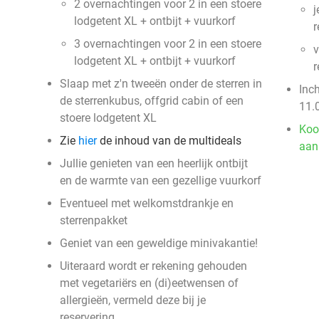
2 overnachtingen voor 2 in een stoere
j
lodgetent XL + ontbijt + vuurkorf
r
3 overnachtingen voor 2 in een stoere
v
lodgetent XL + ontbijt + vuurkorf
r
Slaap met z'n tweeën onder de sterren in
Inc
de sterrenkubus, offgrid cabin of een
11.
stoere lodgetent XL
Koo
Zie
hier
de inhoud van de multideals
aan
Jullie genieten van een heerlijk ontbijt
en de warmte van een gezellige vuurkorf
Eventueel met welkomstdrankje en
sterrenpakket
Geniet van een geweldige minivakantie!
Uiteraard wordt er rekening gehouden
met vegetariërs en (di)eetwensen of
allergieën, vermeld deze bij je
reservering