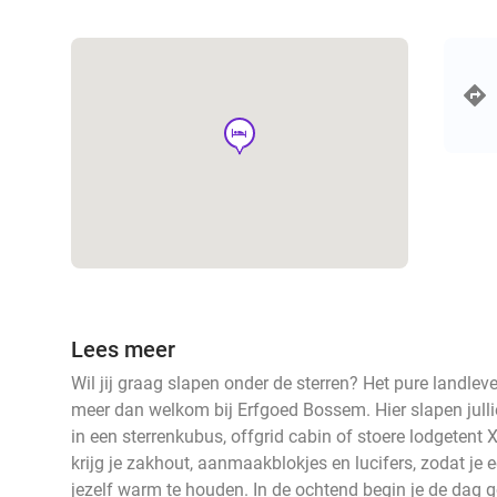
hotel
Lees meer
Wil jij graag slapen onder de sterren? Het pure landleve
meer dan welkom bij Erfgoed Bossem. Hier slapen julli
in een sterrenkubus, offgrid cabin of stoere lodgetent X
krijg je zakhout, aanmaakblokjes en lucifers, zodat je
jezelf warm te houden. In de ochtend begin je de dag go