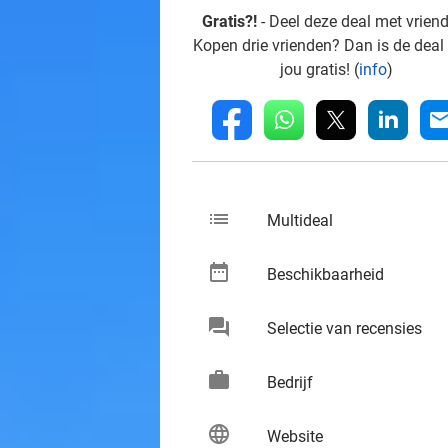
Gratis?!
- Deel deze deal met vrien
Kopen drie vrienden? Dan is de deal
jou gratis! (
info
)
whatsapp
linkedin
fb
mai
list
keybo
Multideal
date_range
keybo
Beschikbaarheid
chat
keybo
Selectie van recensies
work
keybo
Bedrijf
language
keybo
Website