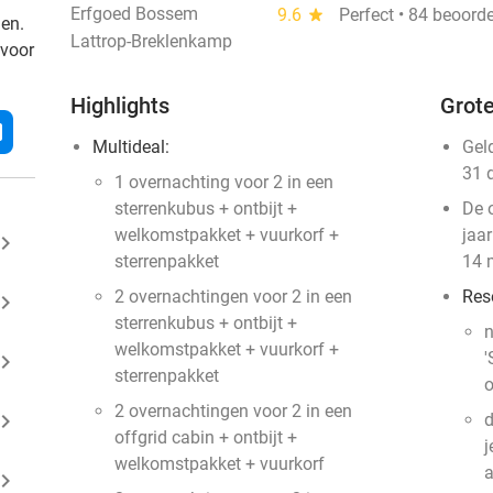
Erfgoed Bossem
9.6
star
Perfect • 84 beoord
den.
Lattrop-Breklenkamp
 voor
Highlights
Grote
l
Multideal:
Gel
31 
1 overnachting voor 2 in een
sterrenkubus + ontbijt +
De 
welkomstpakket + vuurkorf +
jaar
ard_arrow_right
sterrenpakket
14 
2 overnachtingen voor 2 in een
Res
ard_arrow_right
sterrenkubus + ontbijt +
n
welkomstpakket + vuurkorf +
'
ard_arrow_right
sterrenpakket
o
2 overnachtingen voor 2 in een
ard_arrow_right
d
offgrid cabin + ontbijt +
j
welkomstpakket + vuurkorf
a
ard_arrow_right