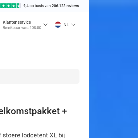
9,4
op basis van
206.123 reviews
Klantenservice
NL
Bereikbaar vanaf 08:00
 welkomstpakket +
f stoere lodgetent XL bij