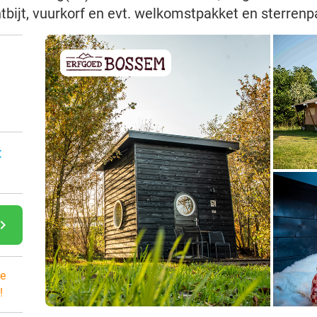
tbijt, vuurkorf en evt. welkomstpakket en sterrenp
:
gate_next
e
!