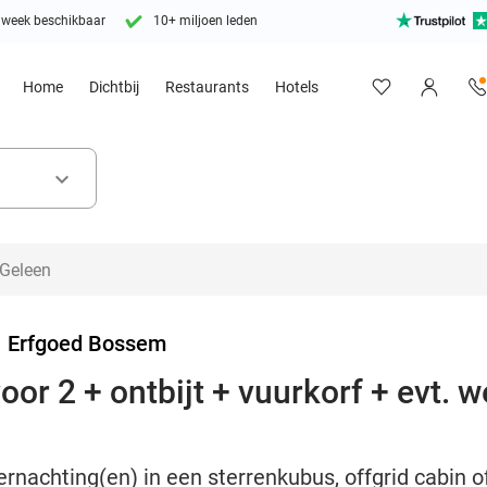
 week beschikbaar
10+ miljoen leden
Home
Dichtbij
Restaurants
Hotels
keyboard_arrow_down
>
Erfgoed Bossem
oor 2 + ontbijt + vuurkorf + evt.
ernachting(en) in een sterrenkubus, offgrid cabin o