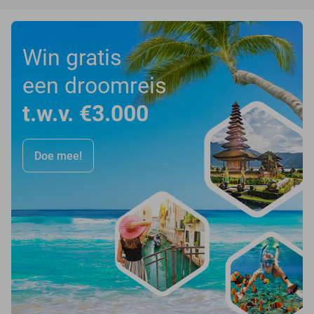
Win gratis
een droomreis
t.w.v. €3.000
Doe mee!