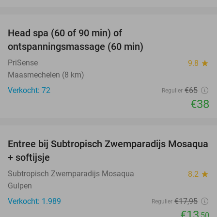
favorite_border
Head spa (60 of 90 min) of
42%
ontspanningsmassage (60 min)
PriSense
9.8
star
Maasmechelen (8 km)
Verkocht: 72
€65
Regulier
€38
favorite_border
Entree bij Subtropisch Zwemparadijs Mosaqua
25%
+ softijsje
Subtropisch Zwemparadijs Mosaqua
8.2
star
Gulpen
Verkocht: 1.989
€17
,95
Regulier
€13
,50