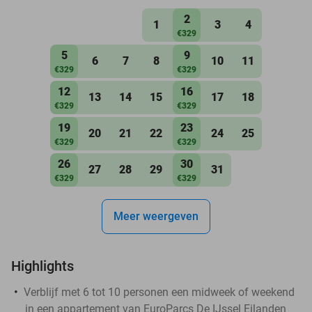
2
1
3
4
€329
5
9
6
7
8
10
11
€329
€329
12
16
13
14
15
17
18
€329
€329
19
23
20
21
22
24
25
€329
€329
26
30
27
28
29
31
€329
€329
Meer weergeven
Highlights
Verblijf met 6 tot 10 personen een midweek of weekend
in een appartement van EuroParcs De IJssel Eilanden