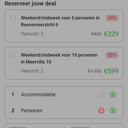
Reserveer jouw deal
Weekend/midweek voor 6 personen in
24%
Reevemeerzicht 6
€329
Verkocht: 3
€435
Weekend/midweek voor 10 personen
52%
in Meervilla 10
€599
Verkocht: 2
€1.252
remove_circle_outline
add_circle_outline
1
Accommodatie
remove_circle_outline
add_circle_outline
2
Personen