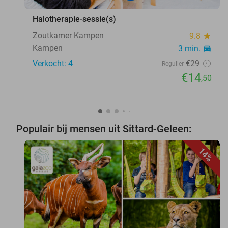
Halotherapie-sessie(s)
Zoutkamer Kampen
9.8
star
Kampen
3 min.
directions_car
Verkocht: 4
€29
Regulier
€14
,50
Populair bij mensen uit Sittard-Geleen:
14%