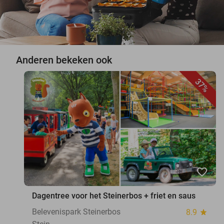
Anderen bekeken ook
37%
favorite_border
Dagentree voor het Steinerbos + friet en saus
Belevenispark Steinerbos
8.9
star