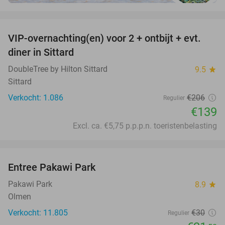
favorite_border
VIP-overnachting(en) voor 2 + ontbijt + evt.
33%
diner in Sittard
DoubleTree by Hilton Sittard
9.5
star
Sittard
Verkocht: 1.086
€206
Regulier
€139
Excl. ca. €5,75 p.p.p.n. toeristenbelasting
favorite_border
Entree Pakawi Park
28%
Pakawi Park
8.9
star
Olmen
Verkocht: 11.805
€30
Regulier