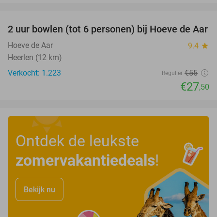
favorite_border
2 uur bowlen (tot 6 personen) bij Hoeve de Aar
50%
Hoeve de Aar
9.4
star
Heerlen (12 km)
Verkocht: 1.223
€55
Regulier
€27
,50
Ontdek de leukste
zomervakantiedeals
!
Bekijk nu