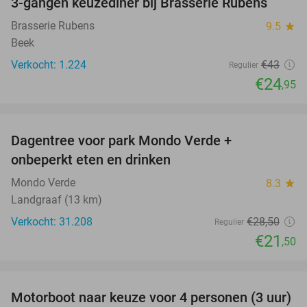
3-gangen keuzediner bij Brasserie Rubens
42%
Brasserie Rubens
9.5
star
Beek
Verkocht: 1.224
€43
Regulier
€24
,95
favorite_border
Dagentree voor park Mondo Verde +
25%
onbeperkt eten en drinken
Mondo Verde
8.3
star
Landgraaf (13 km)
Verkocht: 31.208
€28
,50
Regulier
€21
,50
favorite_border
Motorboot naar keuze voor 4 personen (3 uur)
31%