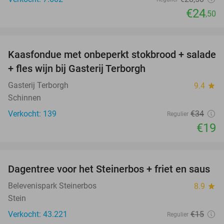
€24
,50
favorite_border
Kaasfondue met onbeperkt stokbrood + salade
44%
+ fles wijn bij Gasterij Terborgh
Gasterij Terborgh
9.4
star
Schinnen
Verkocht: 139
€34
Regulier
€19
favorite_border
Dagentree voor het Steinerbos + friet en saus
37%
Belevenispark Steinerbos
8.9
star
Stein
Verkocht: 43.221
€15
Regulier