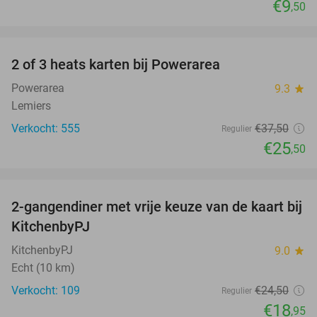
€9
,50
favorite_border
2 of 3 heats karten bij Powerarea
32%
Powerarea
9.3
star
Lemiers
Verkocht: 555
€37
,50
Regulier
€25
,50
favorite_border
2-gangendiner met vrije keuze van de kaart bij
23%
KitchenbyPJ
KitchenbyPJ
9.0
star
Echt (10 km)
Verkocht: 109
€24
,50
Regulier
€18
,95