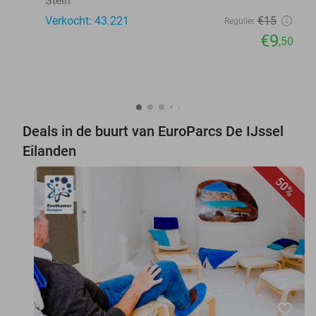
Stein
Verkocht: 43.221
€15
Regulier
€9
,50
Deals in de buurt van EuroParcs De IJssel
Eilanden
50%
favorite_border