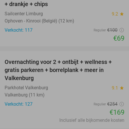
+ drankje + chips
Sailcenter Limburg
9.2
star
Ophoven - Kinrooi (België) (12 km)
Verkocht: 117
€100
Regulier
€69
favorite_border
Overnachting voor 2 + ontbijt + wellness +
33%
gratis parkeren + borrelplank + meer in
Valkenburg
Parkhotel Valkenburg
9.1
star
Valkenburg (11 km)
Verkocht: 127
€254
Regulier
€169
Inclusief alle bijkomende kosten