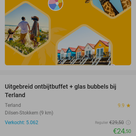
favorite_border
Uitgebreid ontbijtbuffet + glas bubbels bij
17%
Terland
Terland
9.9
star
Dilsen-Stokkem (9 km)
Verkocht: 5.062
€29
,50
Regulier
€24
,50