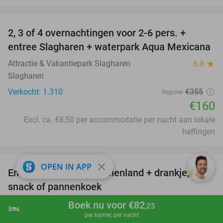
favorite_border
2, 3 of 4 overnachtingen voor 2-6 pers. +
55%
entree Slagharen + waterpark Aqua Mexicana
Attractie & Vakantiepark Slagharen
8.8
star
Slagharen
Verkocht: 1.310
€355
Regulier
€160
Excl. ca. €8,50 per accommodatie per nacht aan lokale
heffingen
favorite_border
close
OPEN IN APP
Entree voor Het Aardbeienland + drankje,
47%
snack of pannenkoek
Het Aardbeienland
7.8
star
Boek nu voor €82
,25
hotel
shopping_cart
Boek nu
navigate_next
Horst
per kamer, per nacht