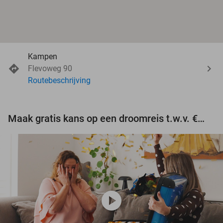
Kampen
Flevoweg 90
Routebeschrijving
Maak gratis kans op een droomreis t.w.v. €3.000!
play_circle