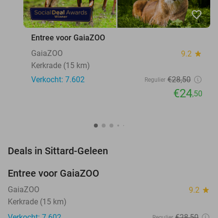
favorite_border
Entree voor GaiaZOO
GaiaZOO
9.2
star
Kerkrade (15 km)
Verkocht: 7.602
€28
,50
Regulier
€24
,50
favorite_border
Deals in Sittard-Geleen
Entree voor GaiaZOO
14%
GaiaZOO
9.2
star
Kerkrade (15 km)
Verkocht: 7.602
€28
,50
Regulier