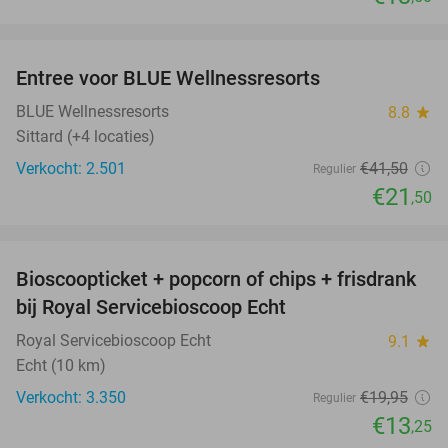
favorite_border
Entree voor BLUE Wellnessresorts
48%
BLUE Wellnessresorts
8.8
star
Sittard (+4 locaties)
Verkocht: 2.501
€41
,50
Regulier
€21
,50
favorite_border
Bioscoopticket + popcorn of chips + frisdrank
34%
bij Royal Servicebioscoop Echt
Royal Servicebioscoop Echt
9.1
star
Echt (10 km)
Verkocht: 3.350
€19
,95
Regulier
€13
,25