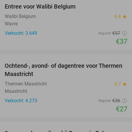
Entree voor Walibi Belgium
35%
Walibi Belgium
9.4
star
Wavre
Verkocht: 3.649
€57
Regulier
€37
favorite_border
Ochtend-, avond- of dagentree voor Thermen
25%
Maastricht
Thermen Maastricht
9.7
star
Maastricht
Verkocht: 4.273
€36
Regulier
€27
favorite_border