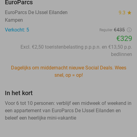
EuroParcs
EuroParcs De IJssel Eilanden
9.3
star
Kampen
Verkocht: 5
€435
Regulier
€329
Excl. €2,50 toeristenbelasting p.p.p.n. en €13,50 p.p.
bedlinnen
Dagelijks om middernacht nieuwe Social Deals. Wees
snel, op = op!
In het kort
Voor 6 tot 10 personen: verblijf een midweek of weekend in
een appartement van EuroParcs De IJssel Eilanden en
beleef een heerlijke mini-vakantie