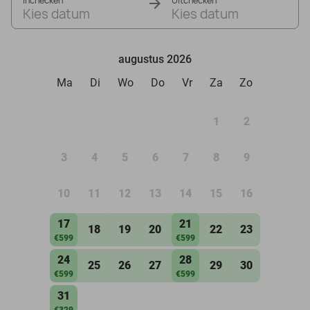
Inchecken
Uitchecken
Kies datum
Kies datum
augustus 2026
Ma
Di
Wo
Do
Vr
Za
Zo
1
2
3
4
5
6
7
8
9
10
11
12
13
14
15
16
17
21
18
19
20
22
23
€599
€599
24
28
25
26
27
29
30
€599
€599
31
€329