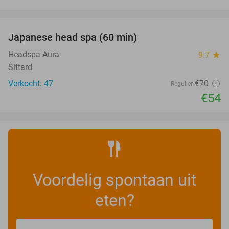
favorite_border
Japanese head spa (60 min)
23%
Headspa Aura
9.7
star
Sittard
Verkocht: 47
€70
Regulier
€54
Voordelig spontaan uit
eten?