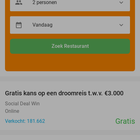
Zoek Restaurant
favorite_border
Gratis kans op een droomreis t.w.v. €3.000
Social Deal Win
Online
Gratis
Verkocht: 181.662
favorite_border