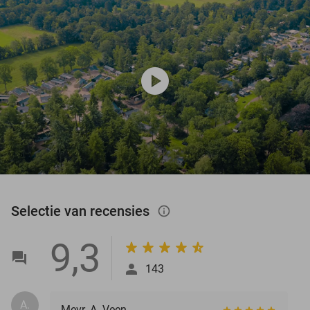
play_circle
Selectie van recensies
info_outlined
9,3
143
A.
Mevr. A. Veen