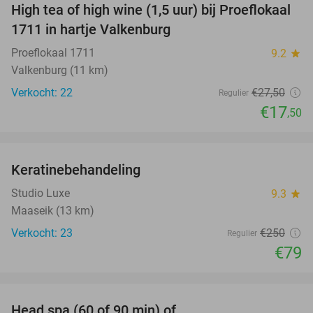
High tea of high wine (1,5 uur) bij Proeflokaal
36%
1711 in hartje Valkenburg
Proeflokaal 1711
9.2
star
Valkenburg (11 km)
Verkocht: 22
€27
,50
Regulier
€17
,50
favorite_border
Keratinebehandeling
68%
Studio Luxe
9.3
star
Maaseik (13 km)
Verkocht: 23
€250
Regulier
€79
favorite_border
Head spa (60 of 90 min) of