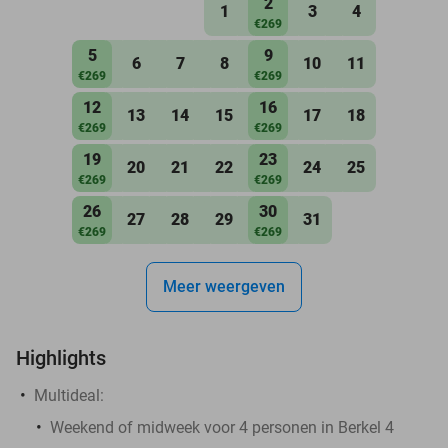
2
1
3
4
€269
5
9
6
7
8
10
11
€269
€269
12
16
13
14
15
17
18
€269
€269
19
23
20
21
22
24
25
€269
€269
26
30
27
28
29
31
€269
€269
Meer weergeven
Highlights
Multideal:
Weekend of midweek voor 4 personen in Berkel 4