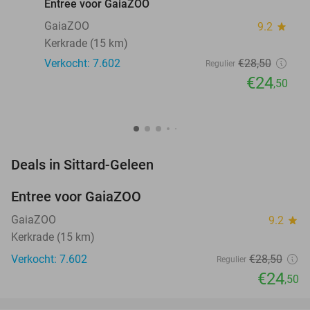
Entree voor GaiaZOO
GaiaZOO
9.2
star
Kerkrade (15 km)
Verkocht: 7.602
€28
,50
Regulier
€24
,50
favorite_border
Deals in Sittard-Geleen
Entree voor GaiaZOO
14%
GaiaZOO
9.2
star
Kerkrade (15 km)
Verkocht: 7.602
€28
,50
Regulier
€24
,50
favorite_border