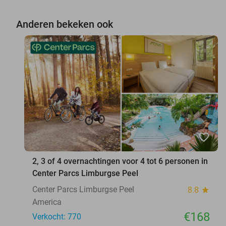
Anderen bekeken ook
favorite_border
2, 3 of 4 overnachtingen voor 4 tot 6 personen in
Center Parcs Limburgse Peel
Center Parcs Limburgse Peel
8.8
star
America
€168
Verkocht: 770