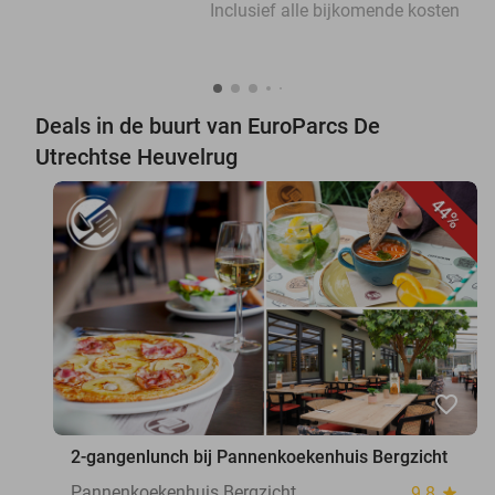
Inclusief alle bijkomende kosten
Deals in de buurt van EuroParcs De
Utrechtse Heuvelrug
44%
favorite_border
2-gangenlunch bij Pannenkoekenhuis Bergzicht
Pannenkoekenhuis Bergzicht
9.8
star