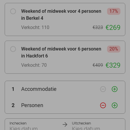
Weekend of midweek voor 4 personen
17%
in Berkel 4
€269
Verkocht: 110
€323
Weekend of midweek voor 6 personen
20%
in Hackfort 6
€329
Verkocht: 70
€409
remove_circle_outline
add_circle_outline
1
Accommodatie
remove_circle_outline
add_circle_outline
2
Personen
Inchecken
Uitchecken
Kies datum
Kies datum