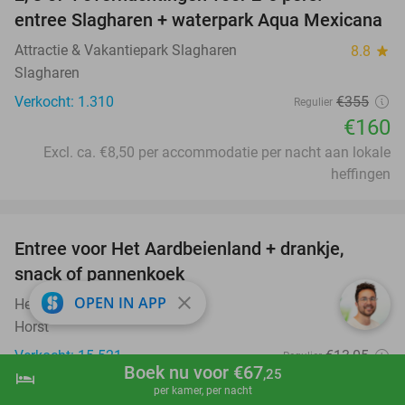
55%
entree Slagharen + waterpark Aqua Mexicana
Attractie & Vakantiepark Slagharen
8.8
star
Slagharen
Verkocht: 1.310
€355
Regulier
€160
Excl. ca. €8,50 per accommodatie per nacht aan lokale
heffingen
favorite_border
Entree voor Het Aardbeienland + drankje,
47%
snack of pannenkoek
close
OPEN IN APP
Het Aardbeienland
7.8
star
Horst
Verkocht: 15.521
€13
,05
Regulier
Boek nu voor €67
,25
hotel
€6
shopping_cart
Boek nu
navigate_next
,95
per kamer, per nacht