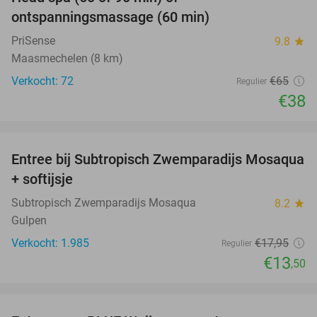
42%
ontspanningsmassage (60 min)
PriSense
9.8
star
Maasmechelen (8 km)
Verkocht: 72
€65
Regulier
€38
favorite_border
Entree bij Subtropisch Zwemparadijs Mosaqua
25%
+ softijsje
Subtropisch Zwemparadijs Mosaqua
8.2
star
Gulpen
Verkocht: 1.985
€17
,95
Regulier
€13
,50
favorite_border