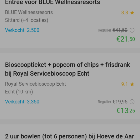
Entree voor BLUE Wellnessresorts
48%
BLUE Wellnessresorts
8.8
star
Sittard (+4 locaties)
Verkocht: 2.500
€41
,50
Regulier
€21
,50
favorite_border
Bioscoopticket + popcorn of chips + frisdrank
34%
bij Royal Servicebioscoop Echt
Royal Servicebioscoop Echt
9.1
star
Echt (10 km)
Verkocht: 3.350
€19
,95
Regulier
€13
,25
favorite_border
2 uur bowlen (tot 6 personen) bij Hoeve de Aar
50%