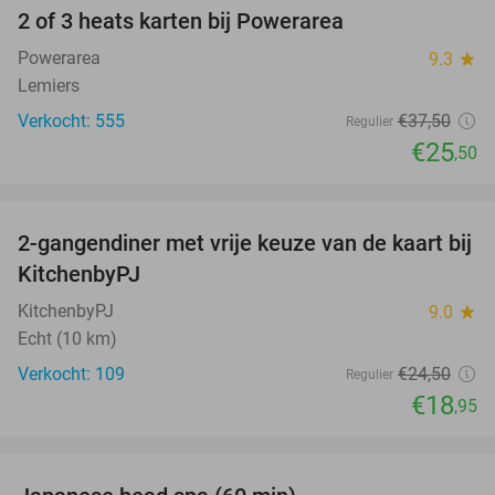
2 of 3 heats karten bij Powerarea
32%
Powerarea
9.3
star
Lemiers
Verkocht: 555
€37
,50
Regulier
€25
,50
favorite_border
2-gangendiner met vrije keuze van de kaart bij
23%
KitchenbyPJ
KitchenbyPJ
9.0
star
Echt (10 km)
Verkocht: 109
€24
,50
Regulier
€18
,95
favorite_border