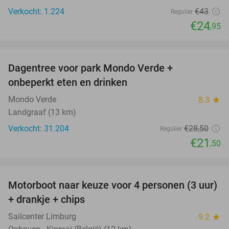
Verkocht: 1.224
€43
Regulier
€24
,95
favorite_border
Dagentree voor park Mondo Verde +
25%
onbeperkt eten en drinken
Mondo Verde
8.3
star
Landgraaf (13 km)
Verkocht: 31.204
€28
,50
Regulier
€21
,50
favorite_border
Motorboot naar keuze voor 4 personen (3 uur)
31%
+ drankje + chips
Sailcenter Limburg
9.2
star