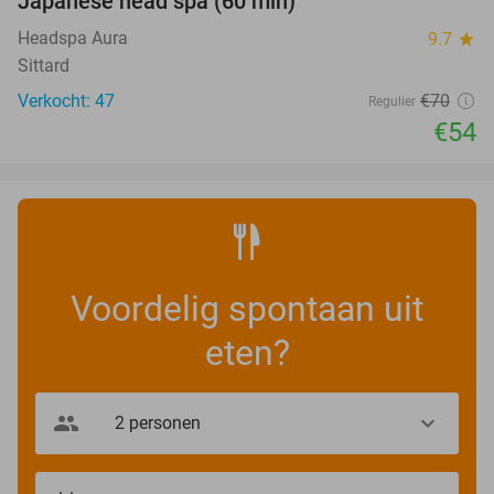
Japanese head spa (60 min)
23%
Headspa Aura
9.7
star
Sittard
Verkocht: 47
€70
Regulier
€54
Voordelig spontaan uit
eten?