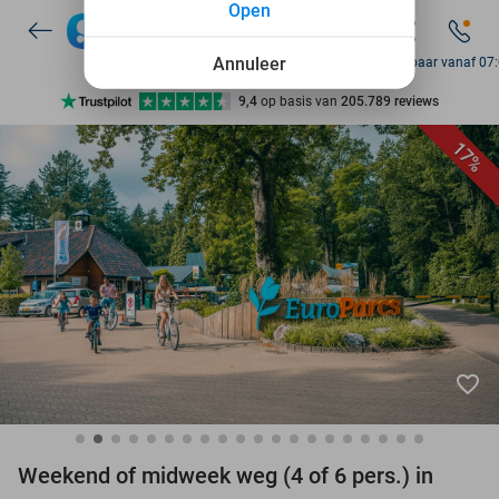
Open
7 dagen per week beschikbaar
10+ miljoen leden
Annuleer
Bereikbaar vanaf 07
9,4
op basis van
205.789 reviews
Ontdek 15.000+ deals
17%
7 dagen per week beschikbaar
10+ miljoen leden
favorite_border
Weekend of midweek weg (4 of 6 pers.) in