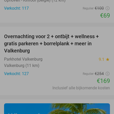
Ophoven - Kinrooi (België) (12 km)
Verkocht: 117
€100
Regulier
€69
favorite_border
Overnachting voor 2 + ontbijt + wellness +
33%
gratis parkeren + borrelplank + meer in
Valkenburg
Parkhotel Valkenburg
9.1
star
Valkenburg (11 km)
Verkocht: 127
€254
Regulier
€169
Inclusief alle bijkomende kosten