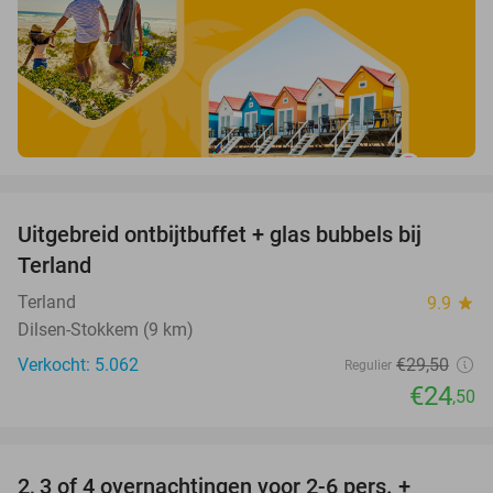
favorite_border
Uitgebreid ontbijtbuffet + glas bubbels bij
17%
Terland
Terland
9.9
star
Dilsen-Stokkem (9 km)
Verkocht: 5.062
€29
,50
Regulier
€24
,50
favorite_border
2, 3 of 4 overnachtingen voor 2-6 pers. +