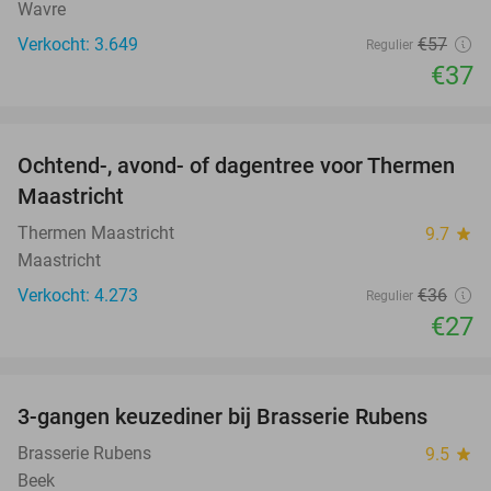
Wavre
Verkocht: 3.649
€57
Regulier
€37
favorite_border
Ochtend-, avond- of dagentree voor Thermen
25%
Maastricht
Thermen Maastricht
9.7
star
Maastricht
Verkocht: 4.273
€36
Regulier
€27
favorite_border
3-gangen keuzediner bij Brasserie Rubens
42%
Brasserie Rubens
9.5
star
Beek