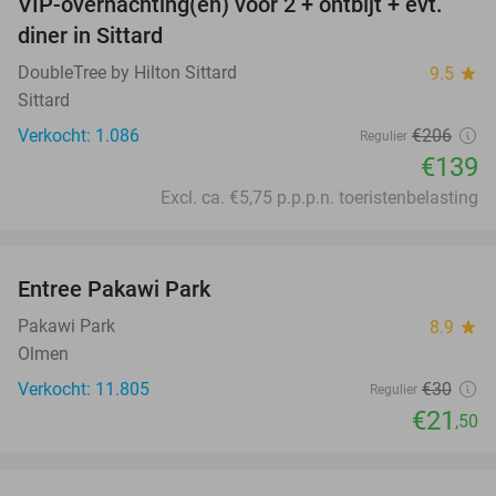
VIP-overnachting(en) voor 2 + ontbijt + evt.
33%
diner in Sittard
DoubleTree by Hilton Sittard
9.5
star
Sittard
Verkocht: 1.086
€206
Regulier
€139
Excl. ca. €5,75 p.p.p.n. toeristenbelasting
favorite_border
Entree Pakawi Park
28%
Pakawi Park
8.9
star
Olmen
Verkocht: 11.805
€30
Regulier
€21
,50
favorite_border