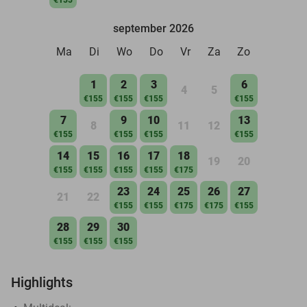
september 2026
Ma
Di
Wo
Do
Vr
Za
Zo
1
2
3
6
4
5
€155
€155
€155
€155
7
9
10
13
8
11
12
€155
€155
€155
€155
14
15
16
17
18
19
20
€155
€155
€155
€155
€175
23
24
25
26
27
21
22
€155
€155
€175
€175
€155
28
29
30
€155
€155
€155
Highlights