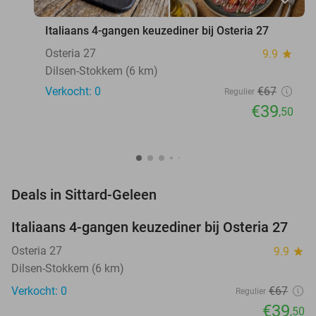
Italiaans 4-gangen keuzediner bij Osteria 27
Osteria 27
9.9
star
Dilsen-Stokkem (6 km)
Verkocht: 0
€67
Regulier
€39
,50
favorite_border
Deals in Sittard-Geleen
Italiaans 4-gangen keuzediner bij Osteria 27
41%
NEW
TODAY
Osteria 27
9.9
star
Dilsen-Stokkem (6 km)
Verkocht: 0
€67
Regulier
€39
,50