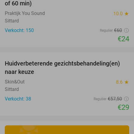
of 60 min)
Praktijk You Sound
10.0
star
Sittard
Verkocht: 150
€60
Regulier
€24
favorite_border
Huidverbeterende gezichtsbehandeling(en)
50%
naar keuze
Skin&Out
8.6
star
Sittard
Verkocht: 38
€57
,50
Regulier
€29