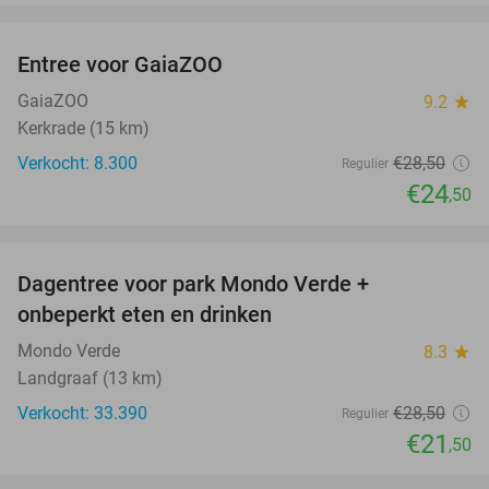
favorite_border
Entree voor GaiaZOO
14%
GaiaZOO
9.2
star
Kerkrade (15 km)
Verkocht: 8.300
€28
,50
Regulier
€24
,50
favorite_border
Dagentree voor park Mondo Verde +
25%
onbeperkt eten en drinken
Mondo Verde
8.3
star
Landgraaf (13 km)
Verkocht: 33.390
€28
,50
Regulier
€21
,50
favorite_border