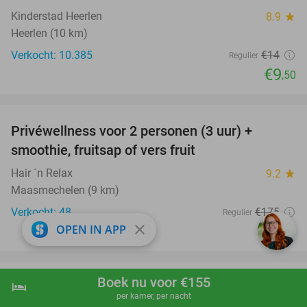
Kinderstad Heerlen
8.9
star
Heerlen (10 km)
Verkocht: 10.385
€14
Regulier
€9
,50
favorite_border
Privéwellness voor 2 personen (3 uur) +
49%
smoothie, fruitsap of vers fruit
Hair ´n Relax
9.2
star
Maasmechelen (9 km)
Verkocht: 48
€175
Regulier
close
€89
OPEN IN APP
favorite_border
Boek nu voor €155
hotel
2 of 3 heats karten bij Powerarea
shopping_cart
Boek nu
navigate_next
32%
per kamer, per nacht