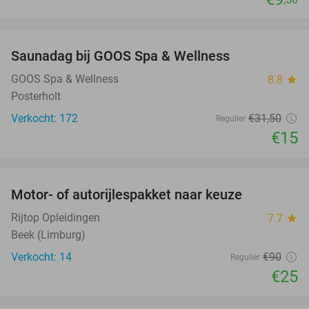
favorite_border
Saunadag bij GOOS Spa & Wellness
52%
GOOS Spa & Wellness
8.8
star
Posterholt
Verkocht: 172
€31
,50
Regulier
€15
favorite_border
Motor- of autorijlespakket naar keuze
72%
Rijtop Opleidingen
7.7
star
Beek (Limburg)
Verkocht: 14
€90
Regulier
€25