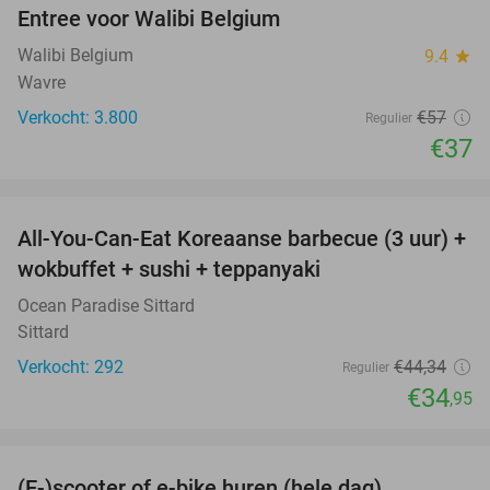
Entree voor Walibi Belgium
35%
Walibi Belgium
9.4
star
Wavre
Verkocht: 3.800
€57
Regulier
€37
favorite_border
All-You-Can-Eat Koreaanse barbecue (3 uur) +
21%
wokbuffet + sushi + teppanyaki
Ocean Paradise Sittard
Sittard
Verkocht: 292
€44
,34
Regulier
€34
,95
favorite_border
(E-)scooter of e-bike huren (hele dag)