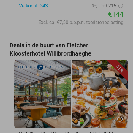
Verkocht: 243
€215
Regulier
€144
Excl. ca. €7,50 p.p.p.n. toeristenbelasting
Deals in de buurt van Fletcher
Kloosterhotel Willibrordhaeghe
41%
favorite_border