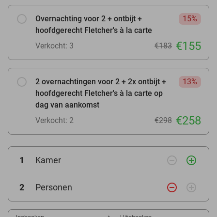
Overnachting voor 2 + ontbijt +
15%
hoofdgerecht Fletcher's à la carte
€155
Verkocht: 3
€183
2 overnachtingen voor 2 + 2x ontbijt +
13%
hoofdgerecht Fletcher's à la carte op
dag van aankomst
€258
Verkocht: 2
€298
remove_circle_outline
add_circle_outline
1
Kamer
remove_circle_outline
add_circle_outline
2
Personen