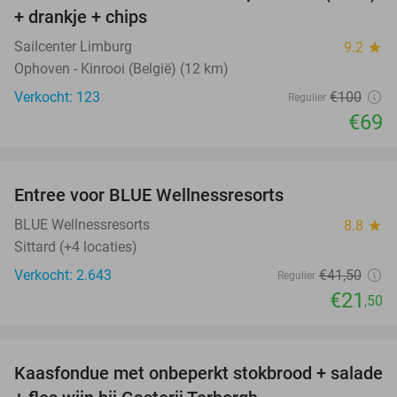
+ drankje + chips
Sailcenter Limburg
9.2
star
Ophoven - Kinrooi (België) (12 km)
Verkocht: 123
€100
Regulier
€69
favorite_border
Entree voor BLUE Wellnessresorts
48%
BLUE Wellnessresorts
8.8
star
Sittard (+4 locaties)
Verkocht: 2.643
€41
,50
Regulier
€21
,50
favorite_border
Kaasfondue met onbeperkt stokbrood + salade
44%