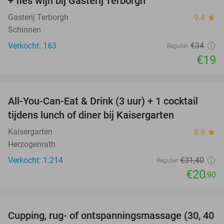
+ fles wijn bij Gasterij Terborgh
Gasterij Terborgh
9.4
star
Schinnen
Verkocht: 163
€34
Regulier
€19
favorite_border
All-You-Can-Eat & Drink (3 uur) + 1 cocktail
33%
tijdens lunch of diner bij Kaisergarten
Kaisergarten
8.9
star
Herzogenrath
Verkocht: 1.214
€31
,40
Regulier
€20
,90
favorite_border
Cupping, rug- of ontspanningsmassage (30, 40
60%