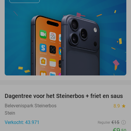
favorite_border
Dagentree voor het Steinerbos + friet en saus
37%
Belevenispark Steinerbos
8.9
star
Stein
Verkocht: 43.971
€15
Regulier
€9
,50