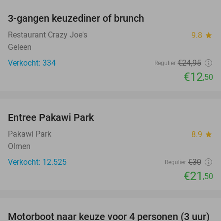
3-gangen keuzediner of brunch
50%
Restaurant Crazy Joe's
9.8
star
Geleen
Verkocht: 334
€24
,95
Regulier
€12
,50
favorite_border
Entree Pakawi Park
28%
Pakawi Park
8.9
star
Olmen
Verkocht: 12.525
€30
Regulier
€21
,50
favorite_border
Motorboot naar keuze voor 4 personen (3 uur)
31%