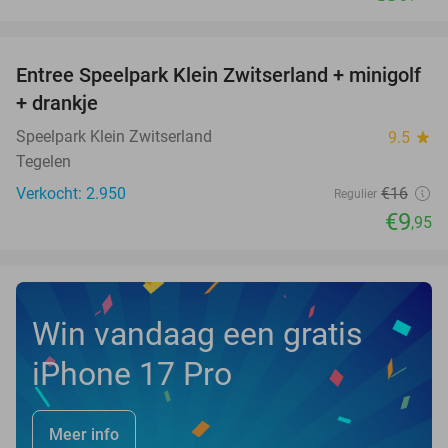
favorite_border
Entree Speelpark Klein Zwitserland + minigolf
38%
+ drankje
Speelpark Klein Zwitserland
9.5
star
Tegelen
Verkocht: 2.950
€16
Regulier
€9
,95
Win vandaag een gratis
iPhone 17 Pro
Meer info