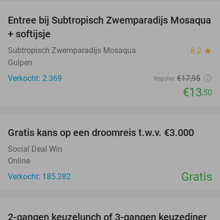
Entree bij Subtropisch Zwemparadijs Mosaqua
25%
+ softijsje
Subtropisch Zwemparadijs Mosaqua
8.2
star
Gulpen
Verkocht: 2.369
€17
,95
Regulier
€13
,50
favorite_border
Gratis kans op een droomreis t.w.v. €3.000
Social Deal Win
Online
Gratis
Verkocht: 185.282
favorite_border
2-gangen keuzelunch of 3-gangen keuzediner