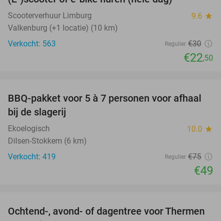
25%
Scooterverhuur Limburg
9.6
star
Valkenburg (+1 locatie) (10 km)
Verkocht: 563
€30
Regulier
€22
,50
favorite_border
BBQ-pakket voor 5 à 7 personen voor afhaal
35%
bij de slagerij
Ekoelogisch
10.0
star
Dilsen-Stokkem (6 km)
Verkocht: 419
€75
Regulier
€49
favorite_border
Ochtend-, avond- of dagentree voor Thermen
25%