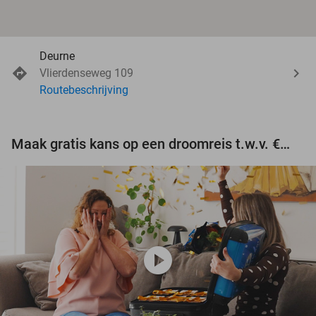
Deurne
Vlierdenseweg 109
Routebeschrijving
Maak gratis kans op een droomreis t.w.v. €3.000!
play_circle