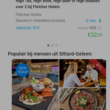
High Tea, High Wine, High Beer of High Bubbles
voor 2 bij Fletcher Hotels
Fletcher Hotels
Deurne (+ meerdere locaties)
0 min.
directions_walk
Verkocht: 810
€55
Regulier
€32
,50
Populair bij mensen uit Sittard-Geleen:
41%
NEW
TODAY
favorite_border