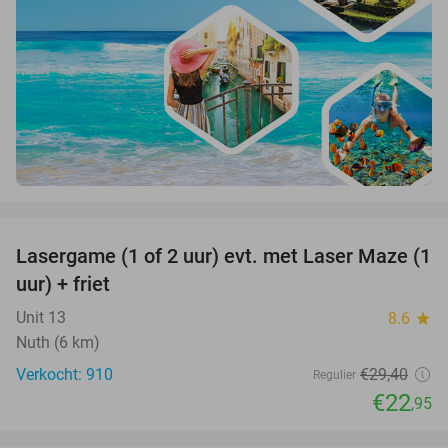
favorite_border
Lasergame (1 of 2 uur) evt. met Laser Maze (1
22%
uur) + friet
Unit 13
8.6
star
Nuth (6 km)
Verkocht: 910
€29
,40
Regulier
€22
,95
favorite_border