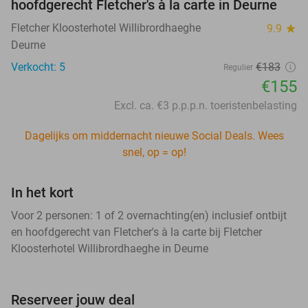
hoofdgerecht Fletcher's à la carte in Deurne
Fletcher Kloosterhotel Willibrordhaeghe
9.9
star
Deurne
Verkocht: 5
€183
Regulier
€155
Excl. ca. €3 p.p.p.n. toeristenbelasting
Dagelijks om middernacht nieuwe Social Deals. Wees
snel, op = op!
In het kort
Voor 2 personen: 1 of 2 overnachting(en) inclusief ontbijt
en hoofdgerecht van Fletcher's à la carte bij Fletcher
Kloosterhotel Willibrordhaeghe in Deurne
Reserveer jouw deal