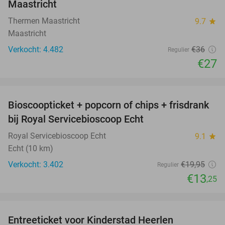
Maastricht
Thermen Maastricht
9.7
star
Maastricht
Verkocht: 4.482
€36
Regulier
€27
favorite_border
Bioscoopticket + popcorn of chips + frisdrank
34%
bij Royal Servicebioscoop Echt
Royal Servicebioscoop Echt
9.1
star
Echt (10 km)
Verkocht: 3.402
€19
,95
Regulier
€13
,25
favorite_border
Entreeticket voor Kinderstad Heerlen
32%