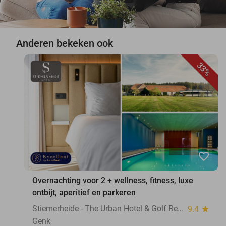
Anderen bekeken ook
33%
favorite_border
Overnachting voor 2 + wellness, fitness, luxe
ontbijt, aperitief en parkeren
Stiemerheide - The Urban Hotel & Golf Retreat 4 * Superior
9.4
star
Genk