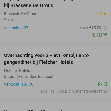
30%
bij Brasserie De Grous
Brasserie De Grous
9.7
star
Stein
Verkocht: 407
€15
,70
Regulier
€10
,95
favorite_border
Overnachting voor 2 + evt. ontbijt en 3-
gangendiner bij Fletcher Hotels
Fletcher Hotels
Sittard (+ meerdere locaties)
€45
Verkocht: 18.178
Excl. ca. €3 p.p.p.n. toeristenbelasting
favorite_border